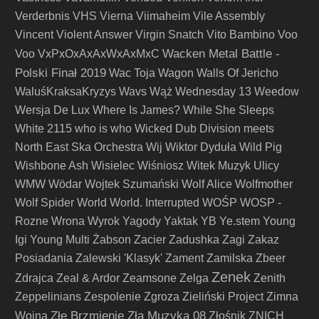
Verderbnis
VHS
Vierna
Viimaheim
Vile Assembly
Vincent
Violent Answer
Virgin Snatch
Vito Bambino
Voo
Wacken Metal Battle -
Voo
VxPxOxAxAxWxAxMxC
Polski Finał 2019
Wac Toja
Wagon
Walls Of Jericho
WaluśKraksaKryzys
Wavs
Wąż
Wednesday 13
Weedow
Wersja De Lux
Where Is James?
While She Sleeps
White 2115
who is who
Wicked Dub Division meets
North East Ska Orchestra
Wij
Wiktor Dyduła
Wild Pig
Wishbone Ash
Wisielec
Wiśniosz
Witek Muzyk Ulicy
WMW
Wödar
Wojtek Szumański
Wolf Alice
Wolfmother
Wolf Spider
World
World. Interrupted
WOŚP
WOSP -
Rozne
Wrona
Wyrok
Yagody
Yaktak
YB
Ye.stem
Young
Igi
Young Multi
Żabson
Zacier
Zadushka
Zagi
Zakaz
Posiadania
Zalewski 'Klasyk'
Zament
Zamilska
Zbeer
Zenek
Zdrajca
Zeal & Ardor
Zeamsone
Zelga
Zenith
Zeppelinians
Zespolenie
Zgroza
Zieliński Project
Zimna
Złe Brzmienie Zła Muzyka 08
Wojna
Złośnik
ZNICH