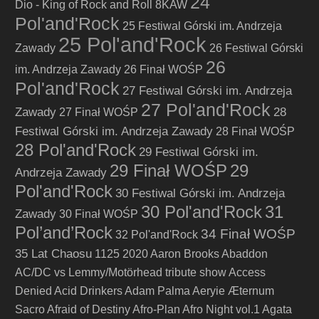
24
Dio - King of Rock and Roll
8KAW
Pol'and'Rock
25 Festiwal Górski im. Andrzeja
25 Pol'and'Rock
Zawady
26 Festiwal Górski
26
im. Andrzeja Zawady
26 Finał WOŚP
Pol'and'Rock
27 Festiwal Górski im. Andrzeja
27 Pol'and'Rock
Zawady
28
27 Finał WOŚP
Festiwal Górski im. Andrzeja Zawady
28 Finał WOŚP
28 Pol'and'Rock
29 Festiwal Górski im.
29 Finał WOŚP
29
Andrzeja Zawady
Pol'and'Rock
30 Festiwal Górski im. Andrzeja
30 Pol'and'Rock
31
Zawady
30 Finał WOŚP
Pol’and’Rock
34 Finał WOŚP
32 Pol'and'Rock
35 Lat Chaosu
1125
2020
Aaron Brooks
Abaddon
AC/DC vs Lemmy/Motörhead tribute show
Access
Denied
Acid Drinkers
Adam Palma
Aeryie
Æternum
Sacro
Afraid of Destiny
Afro-Plan
Afro Night vol.1
Agata