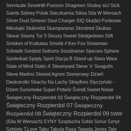
Servitude
Sevetnth Passion
Shagreen
Shaley
sic!
Sick
Saints
Sidney Polak
Sieczkarnia
Siksa
Siła W Wersach
Silver Dust
Simeon Soul Charger
SIQ
Ska(te) Punkowe
Mikołajki
Skálmöld
Skampararas
Skindred
Skubas
Skwar
Slavny Tur 3
Sleazy Sweet
Sledgedown
Slift
Smokes of Krakatau
Smolik // Kev Fox
Snowman
Sólstafir
Sonbird
Sothoris
Souldrainer
Species
Sphere
Spiderbait
Spięty
Spirit
Stacja B
Stand-up
Stara Wara
State of Mind
Static-X
Steamyard
Steve 'n' Seagulls
Stonerowy Dzień
Steve Martins
Stoned Agnes
Deskorolki
Strachy Na Lachy
Strayfires
Styczyński -
Dżem
Sunsmoke
Super Potwór
Švindl
Sweet Noise
Świąteczny Rozpierdol 02
Świąteczny Rozpierdol 04
Świąteczny Rozpierdol 07
Świąteczny
Świąteczny Rozpierdol 09
Rozpierdol 08
SWW
(Siła W Wersach)
SYNY
Szeptucha
Szkło
Sznur
Sznyt
Sztylety
T.Love
Tabu
Tabula Rasa
Tagada Jones
Talo