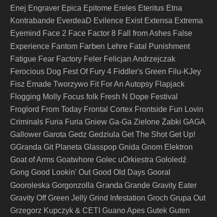
Enej
Engraver
Epica
Epitome
Ereles
Eteritus
Etna
Kontrabande
EverdeaD
Evilence
Exist
Extensa
Extrema
Eyemind
Face 2 Face
Factor 8
Fall from Ashes
False
Farben Lehre
Experience
Fantom
Fatal Punishment
Fatigue
Fear Factory
Feler
Felicjan Andrzejczak
Ferocious Dog
Fest Of Fury 4
Fiddler's Green
Filu-KJey
Fisz Emade Tworzywo
Fit For An Autopsy
Flapjack
Flogging Molly
Focus
folk
Fresh N Dope Festival
Froglord
From Today
Frontal Cortex
Frontside
Fun Lovin
Criminals
Furia
Furia Gniew
Ga-Ga Zielone Żabki
GAGA
Gallower
Garota
Gedz
Gedziula
Get The Shot
Get Up!
GGranda
Git Planeta
Glasspop
Gnida
Gnom Elektron
Goat of Arms
Goatwhore
Golec uOrkiestra
Gołoledź
Gong
Good Lookin' Out
Good Old Days
Gooral
Granda
Gooroleska
Gorgonzolla
Grande
Gravity Eater
Gravity Off
Green Jellÿ
Grind Infestation
Groch
Grupa Out
Grzegorz Kupczyk & CETI
Guano Apes
Gutek
Guten