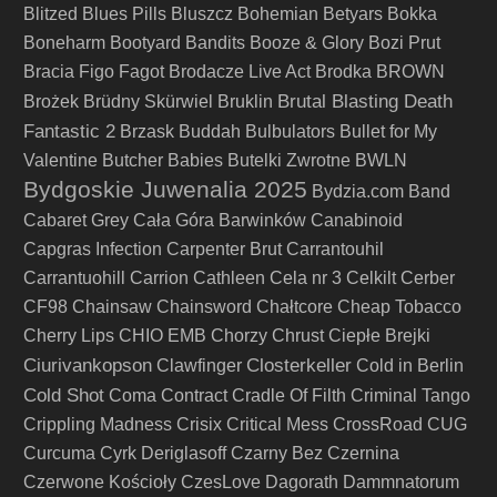
Blitzed
Blues Pills
Bluszcz
Bohemian Betyars
Bokka
Boneharm
Bootyard Bandits
Booze & Glory
Bozi Prut
Bracia Figo Fagot
Brodacze Live Act
Brodka
BROWN
Brutal Blasting Death
Brożek
Brüdny Skürwiel
Bruklin
Fantastic 2
Brzask
Buddah
Bulbulators
Bullet for My
Valentine
Butcher Babies
Butelki Zwrotne
BWLN
Bydgoskie Juwenalia 2025
Bydzia.com Band
Cabaret Grey
Cała Góra Barwinków
Canabinoid
Capgras Infection
Carpenter Brut
Carrantouhil
Carrantuohill
Carrion
Cathleen
Cela nr 3
Celkilt
Cerber
CF98
Chainsaw
Chainsword
Chałtcore
Cheap Tobacco
Cherry Lips
CHIO EMB
Chorzy
Chrust
Ciepłe Brejki
Ciurivankopson
Closterkeller
Clawfinger
Cold in Berlin
Cold Shot
Coma
Contract
Cradle Of Filth
Criminal Tango
Crippling Madness
Crisix
Critical Mess
CrossRoad
CUG
Curcuma
Cyrk Deriglasoff
Czarny Bez
Czernina
Czerwone Kościoły
CzesLove
Dagorath
Dammnatorum