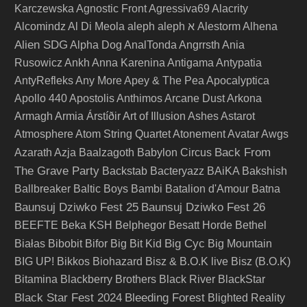
Karczewska
Agnostic Front
Agressiva69
Alacrity
Alcomindz
Al Di Meola
aleph
aleph א
Alestorm
Alhena
Alien SDG
Alpha Dog
AnalTonda
Angrrsth
Ania
Rusowicz
Ankh
Anna Karenina
Antigama
Antypatia
AntyRefleks
Any More
Apey & The Pea
Apocalyptica
Apollo 440
Apostolis Anthimos
Arcane Dust
Arkona
Armagh
Armia
Árstíðir
Art of Illusion
Ashes
Astarot
Atmosphere
Atom String Quartet
Atonement
Avatar
Awgs
Back From
Azarath
Azja
Baalzagoth
Babylon Circus
The Grave Party
Backstab
Bacteryazz
BAiKA
Bakshish
Ballbreaker
Baltic Boys
Bambi
Batalion d'Amour
Batna
Baunsuj Dziwko Fest 25
Baunsuj Dziwko Fest 26
BEEFTE
Beka KSH
Belphegor
Besatt Horde
Bethel
Big Cyc
Białas
Bibobit
Bifor
Big Bit Kid
Big Mountain
BIG UP!
Bikkos
Biohazard
Bisz & B.O.K live
Bisz (B.O.K)
Bitamina
Blackberry Brothers
Black River
BlackStar
Black Star Fest 2024
Bleeding Forest
Blighted Reality