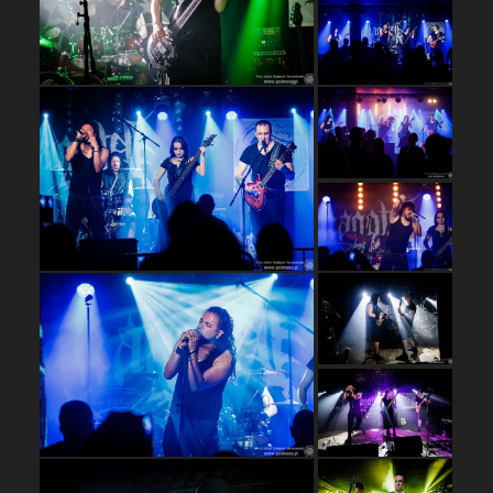
…
…
…
…
…