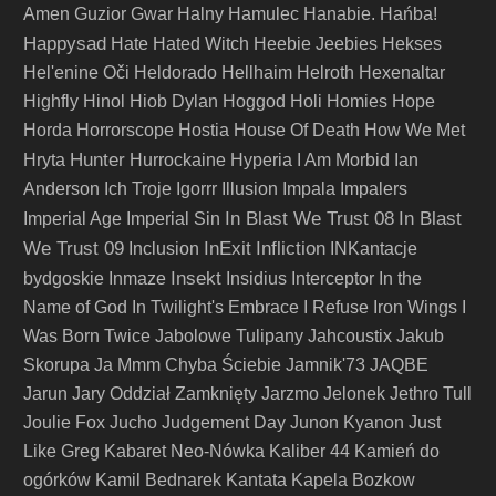
Amen
Guzior
Gwar
Halny
Hamulec
Hanabie.
Hańba!
Happysad
Hate
Hated Witch
Heebie Jeebies
Hekses
Hel'enine Oči
Heldorado
Hellhaim
Helroth
Hexenaltar
Highfly
Hinol
Hiob Dylan
Hoggod
Holi
Homies
Hope
Horda
Horrorscope
Hostia
House Of Death
How We Met
Hunter
Hryta
Hurrockaine
Hyperia
I Am Morbid
Ian
Anderson
Ich Troje
Igorrr
Illusion
Impala
Impalers
In Blast We Trust 08
In Blast
Imperial Age
Imperial Sin
We Trust 09
InExit
Infliction
Inclusion
INKantacje
Insekt
bydgoskie
Inmaze
Insidius
Interceptor
In the
Name of God
In Twilight's Embrace
I Refuse
Iron Wings
I
Was Born Twice
Jabolowe Tulipany
Jahcoustix
Jakub
Skorupa
Ja Mmm Chyba Ściebie
Jamnik'73
JAQBE
Jarun
Jary Oddział Zamknięty
Jarzmo
Jelonek
Jethro Tull
Joulie Fox
Jucho
Judgement Day
Junon Kyanon
Just
Like Greg
Kabaret Neo-Nówka
Kaliber 44
Kamień do
ogórków
Kamil Bednarek
Kantata
Kapela Bozkow