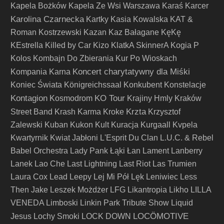
Kapela Bożków
Kapela Ze Wsi Warszawa
Karaś
Karcer
Karolina Czarnecka
Kartky
Kasia Kowalska
KAT &
Roman Kostrzewski
Kazan
Kaz Bałagane
KęKę
KEstrella
Killed by Car
Kizo
KlatkA SkinnerA
Kogia P
Kolos
Kombajn Do Zbierania Kur Po Wioskach
Koncert charytatywny dla Miśki
Kompania Karna
Koniec Świata
Königreichssaal
Konkubent
Konstelacje
Kontagion
KO Tour
Kosmodrom
Krajiny Hmly
Kraków
Krzta
Street Band
Krash Karma
Kroke
Krzysztof
Zalewski
Kuban
Kukon
Kult
Kuracja
Kurgaall
Kvpela
Kwartyrnik
Kwiat Jabłoni
L'Esprit Du Clan
L.U.C. & Rebel
Babel Orchestra
Lady Pank
Łąki Łan
Lament
Lanberry
Lanek
Lao Che
Last Lightning
Last Riot
Las Trumien
Laura Cox
Lead
Leepy
Lej Mi Pół
Lęk
Leniwiec
Less
Then Jake
Leszek Możdżer
LFG
Likantropia
Likho
LILLA
VENEDA
Limboski
Linkin Park Tribute Show
Liquid
LOCÖMOTIVE
Jesus
Lochy Smoki
LOCK DOWN