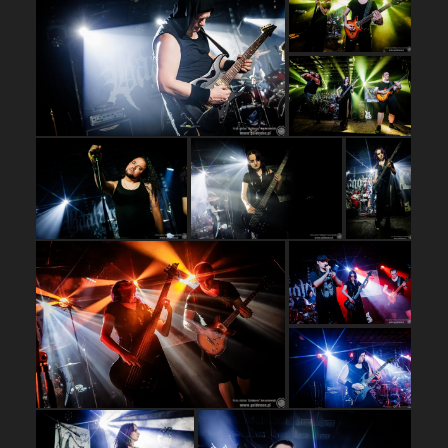
…
…
…
…
…