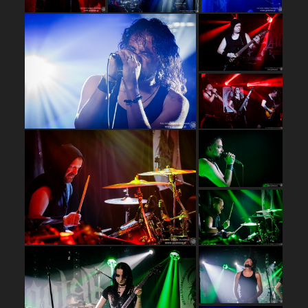
…
…
…
…
…