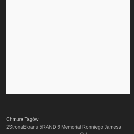
Chmura Tagów
2StronaEkranu
5RAND
6 Memoriał Ronniego Jamesa