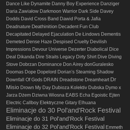
Dance Like Dynamite
Danny Boy Experience
Danziger
Daria Zawiałow
Darkmoon Warrior
Dark Side
Davey
Dodds
David Cross Band
Dawid Porta & Jafia
Deathinition
Deadnature
Decadent Fun Club
Decapitated
Delayed Ejaculation
De Łindows
Dementis
Demeted
Dense Haze
Despised Cruelty
Devilish
Impressions
Devour Universe
Dezerter
Diabolical
Dice
Deal
Dikanda
Dire Straits Legacy
Dirty Shirt
Dive
Diving
Stove
Dobrzan
Dominance
Don Airey
donGuralesko
Doomas
Dope
Dopelord
Dorian's Steaming Shadow
Dr
Downfall Of Gods
DRAIN
Dreadstone
Dreamheart
Misio
Drown My Day
Dubioza Kolektiv
Dubska
Dymo x
Jarza
Dżem
Dziwna Wiosna
EABS
Echa
Egoistic
Ejten
Electric Callboy
Elektryczne Gitary
Elhuana
Eliminacje do 30 Pol'and'Rock Festival
Eliminacje do 31 Pol'and'Rock Festival
Eliminacje do 32 Pol'and'Rock Festival
Emmeth