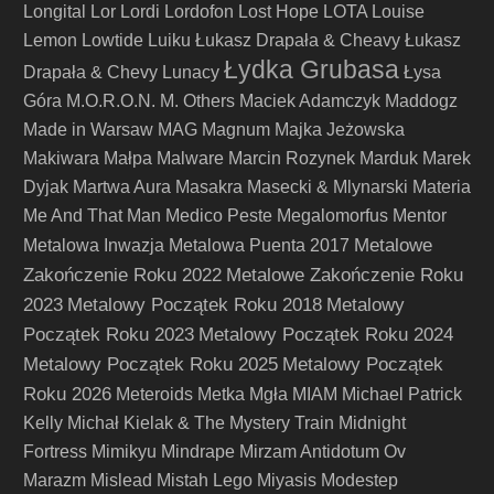
Longital
Lor
Lordi
Lordofon
Lost Hope
LOTA
Louise
Lemon
Lowtide
Luiku
Łukasz Drapała & Cheavy
Łukasz
Łydka Grubasa
Drapała & Chevy
Lunacy
Łysa
Góra
M.O.R.O.N.
M. Others
Maciek Adamczyk
Maddogz
Made in Warsaw
MAG
Magnum
Majka Jeżowska
Makiwara
Małpa
Malware
Marcin Rozynek
Marduk
Marek
Dyjak
Martwa Aura
Masakra
Masecki & Mlynarski
Materia
Me And That Man
Medico Peste
Megalomorfus
Mentor
Metalowe
Metalowa Inwazja
Metalowa Puenta 2017
Zakończenie Roku 2022
Metalowe Zakończenie Roku
2023
Metalowy Początek Roku 2018
Metalowy
Początek Roku 2023
Metalowy Początek Roku 2024
Metalowy Początek Roku 2025
Metalowy Początek
Roku 2026
Meteroids
Metka
Mgła
MIAM
Michael Patrick
Kelly
Michał Kielak & The Mystery Train
Midnight
Fortress
Mimikyu
Mindrape
Mirzam Antidotum Ov
Marazm
Mislead
Mistah Lego
Miyasis
Modestep