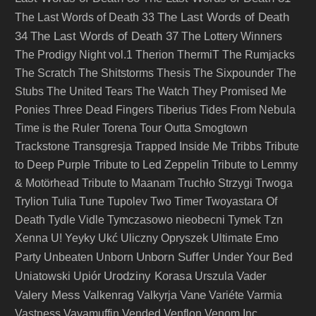
The Last Words of Death
The Last Words of Death 33
34
The Last Words of Death 37
The Lottery Winners
The Prodigy Night vol.1
Therion
ThermiT
The Rumjacks
The Scratch
The Shitstorms
Thesis
The Sixpounder
The
Stubs
The United Tears
The Watch
They Promised Me
Ponies
Three Dead Fingers
Tiberius
Tides From Nebula
Time is the Ruler
Torena
Tour Outta Smogtown
Trackstone
Transgresja
Trapped Inside Me
Tribbs
Tribute
to Deep Purple
Tribute to Led Zeppelin
Tribute to Lemmy
& Motörhead
Tribute to Maanam
Truchło Strzygi
Trwoga
Trylion
Tulia
Tune
Tupolev
Two Timer
Twoyastara Of
Death
Tydle Vidle
Tymczasowo nieobecni
Tymek
Tzn
Xenna
U! Yeyky
Ukć
Uliczny Opryszek
Ultimate Emo
Unborn Suffer
Party
Unbeaten
Unborn
Under Your Bed
Urodziny Korasa
Vader
Uniatowski
Upiór
Urszula
Valery Mess
Vane
Valkenrag
Valkyrja
Variéte
Varmia
Vastness
Vavamuffin
Vended
Venflon
Venom Inc.