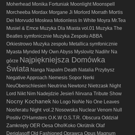
Moherhead
Monika Fortuniak
Moonlight
Moonspell
Mortis
Morcheeba
Mordax
Morgane Ji
Morlord
Morrath
Dei
Morvudd
Moskwa
Motionless In White
Moyra
Mr.Tea
Musiel & Emce
Muzyka Dla Miasta vol.01
Muzyka The
Beatles symfonicznie
Muzyka Zespołu ABBA
Orkiestrowo
Muzyka zespołu Metallica symfonicznie
Myasta
Mynded
My Own Abyss
Myslovitz
Nadihr
Na
Najpiękniejsza Domówka
górze
Świata
Nanga
Napalm Death
Natalia Przybysz
Negative Approach
Nemesis Sopor
Nerki
Neutrina
NeuOberschlesien
Newtonz
Nietrzask
Night
Lord
Nikt
Nim Nadejdzie Jesień
Nirvana Tribute Show
Nocny Kochanek
No Logo
NoNe
No One Leaves
Nosferatu Night vol.2
Nosowska
Nuclear Venom
Null
Positiv
O'Hamsters
O.K.W
O.S.T.R.
Obscura
Oddział
Zamknięty
OER
Oesa
Oho!Koko
Okrütnik
Olaf
Deriglasoff
Old Fashioned
Oprawca
Opus Magnum