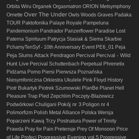
Orbita Wiru
Organek
Orgasmatron
ORION Metsymphony
Over The Under
Ornette
Owls Woods Graves
Padaka
TOUR
Paktofonika
Palaye Royale
Pampeluna
Pandemonium
Pandrador
Panzerflower
Paradise Lost
Paterna Spirituum
Patrycja Stasiak & Siema Skarbie
PchamyTenSyf - 10th Anniversary Event
PE6_01
Peja
Peja Slums Attack
Percival
Percival - Wild
Pendragon
Hunt Live
Percival Schuttenbach
Perpetual
Phrenetix
Pidżama Porno
Piersi
Pierwsza Poznańska
Niesymfoniczna Orkiestra Ukulele
Pink Floyd History
Piotr Bukartyk
Piotrek Szumowski
PlanBe
Planet Hell
Pleasure Trap
Pled Zepchlim
Poczęty-Błażewicz
Pokój nr 3
Podwórkowi Chuligani
Poligon nr 4
Polimorfizm
Polish Metal Alliance
Polska Wersja
Poparzeni Kawą Trzy
Postnatura
Power of Trinity
Prawda
Pray for Pain
Pretensje
Prey Of Monsoon
Price
Progressive Evening vol.5
of Life
Profeci
Progressive