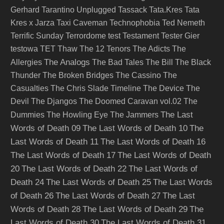
Gerhard
Tarantino Unplugged
Tassack
Tata.Kres
Tata
Kres x Jarza
Taxi Caveman
Technophobia
Ted Nemeth
Terrific Sunday
Terrordome
test
Testament
Tester Gier
testowa
TET
Thaw
The 12 Tenors
The Adicts
The
The Analogs
Allergies
The Bad Tales
The Bill
The Black
Thunder
The Broken Bridges
The Cassino
The
Casualties
The Chris Slade Timeline
The Device
The
Devil
The Djangos
The Doomed Caravan vol.02
The
The Last
Dummies
The Howling Eye
The Jammers
Words of Death 09
The Last Words of Death 10
The
Last Words of Death 11
The Last Words of Death 16
The Last Words of Death 17
The Last Words of Death
20
The Last Words of Death 22
The Last Words of
Death 24
The Last Words of Death 25
The Last Words
of Death 26
The Last Words of Death 27
The Last
Words of Death 28
The Last Words of Death 29
The
Last Words of Death 30
The Last Words of Death 31