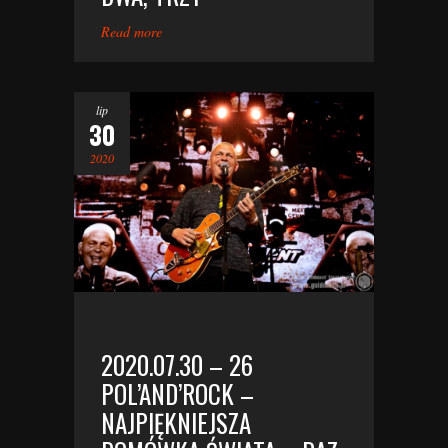
Read more
lip
30
2020
2020.07.30 – 26
POL’AND’ROCK –
NAJPIĘKNIEJSZA