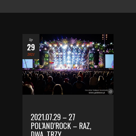
lip
29
2021
2021.07.29 – 27
POL’AND’ROCK – RAZ,
DWA, TRZY