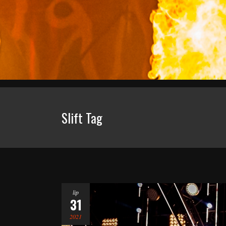
Slift Tag
lip
31
2021