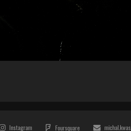
Instagram
michal.kwa
Foursquare