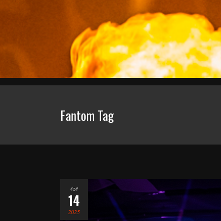
Fantom Tag
cze
14
2025