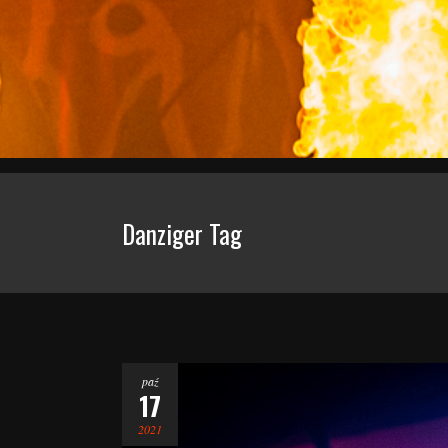
Danziger Tag
paź
17
2021