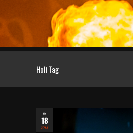
Holi Tag
lis
18
2018