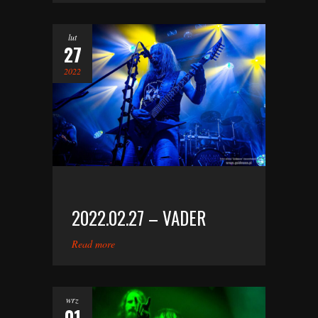
lut
27
2022
2022.02.27 – VADER
Read more
wrz
01