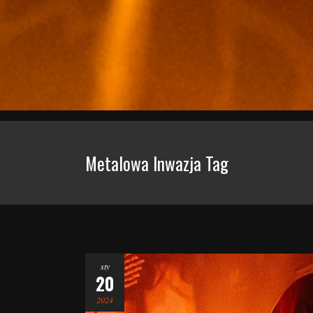
Metalowa Inwazja Tag
sty
20
2024