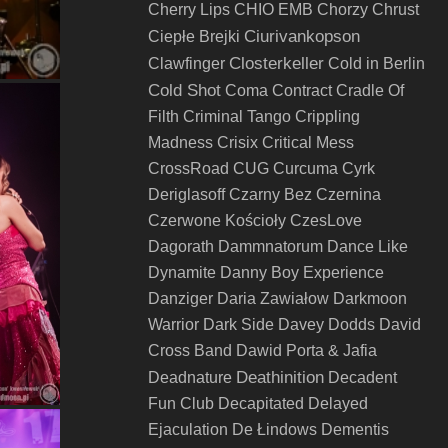
Cherry Lips
CHIO EMB
Chorzy
Chrust
Ciurivankopson
Ciepłe Brejki
Closterkeller
Clawfinger
Cold in Berlin
Cold Shot
Coma
Contract
Cradle Of
Filth
Criminal Tango
Crippling
Madness
Crisix
Critical Mess
CrossRoad
CUG
Curcuma
Cyrk
Deriglasoff
Czarny Bez
Czernina
Czerwone Kościoły
CzesLove
Dagorath
Dammnatorum
Dance Like
Dynamite
Danny Boy Experience
Danziger
Daria Zawiałow
Darkmoon
Warrior
Dark Side
Davey Dodds
David
Cross Band
Dawid Porta & Jafia
Deathinition
Deadnature
Decadent
Fun Club
Decapitated
Delayed
Ejaculation
De Łindows
Dementis