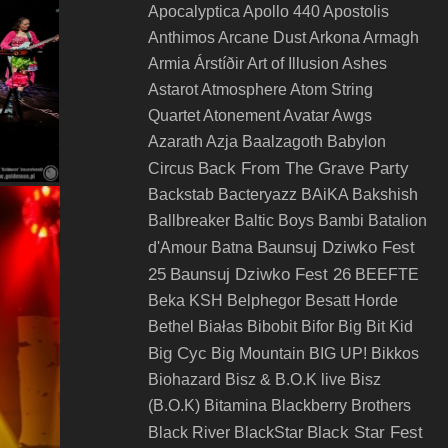
Apocalyptica
Apollo 440
Apostolis
Anthimos
Arcane Dust
Arkona
Armagh
Armia
Árstíðir
Art of Illusion
Ashes
Astarot
Atmosphere
Atom String
Quartet
Atonement
Avatar
Awgs
Azarath
Azja
Baalzagoth
Babylon
Back From The Grave Party
Circus
Backstab
Bacteryazz
BAiKA
Bakshish
Ballbreaker
Baltic Boys
Bambi
Batalion
Baunsuj Dziwko Fest
d'Amour
Batna
25
Baunsuj Dziwko Fest 26
BEEFTE
Beka KSH
Belphegor
Besatt Horde
Bethel
Białas
Bibobit
Bifor
Big Bit Kid
Big Cyc
Big Mountain
BIG UP!
Bikkos
Biohazard
Bisz & B.O.K live
Bisz
(B.O.K)
Bitamina
Blackberry Brothers
Black Star Fest
Black River
BlackStar