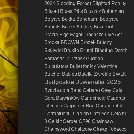
2024
Bleeding Forest
Blighted Reality
Blitzed
Blues Pills
Bluszcz
Bohemian
Betyars
Bokka
Boneharm
Bootyard
Bandits
Booze & Glory
Bozi Prut
Bracia Figo Fagot
Brodacze Live Act
Brodka
BROWN
Brożek
Brüdny
Brutal Blasting Death
Skürwiel
Bruklin
Fantastic 2
Brzask
Buddah
Bulbulators
Bullet for My Valentine
Butcher Babies
Butelki Zwrotne
BWLN
Bydgoskie Juwenalia 2025
Bydzia.com Band
Cabaret Grey
Cała
Góra Barwinków
Canabinoid
Capgras
Infection
Carpenter Brut
Carrantouhil
Carrantuohill
Carrion
Cathleen
Cela nr
3
Celkilt
Cerber
CF98
Chainsaw
Chainsword
Chałtcore
Cheap Tobacco