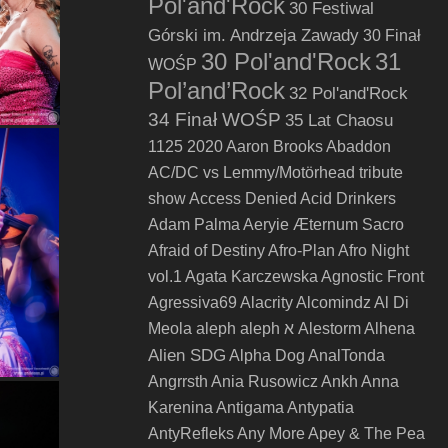
Pol'and'Rock
30 Festiwal
Górski im. Andrzeja Zawady
30 Finał
30 Pol'and'Rock
31
WOŚP
Pol’and’Rock
32 Pol'and'Rock
34 Finał WOŚP
35 Lat Chaosu
1125
2020
Aaron Brooks
Abaddon
AC/DC vs Lemmy/Motörhead tribute
show
Access Denied
Acid Drinkers
Adam Palma
Aeryie
Æternum Sacro
Afraid of Destiny
Afro-Plan
Afro Night
vol.1
Agata Karczewska
Agnostic Front
Agressiva69
Alacrity
Alcomindz
Al Di
Meola
aleph
aleph א
Alestorm
Alhena
Alien SDG
Alpha Dog
AnalTonda
Angrrsth
Ania Rusowicz
Ankh
Anna
Karenina
Antigama
Antypatia
AntyRefleks
Any More
Apey & The Pea