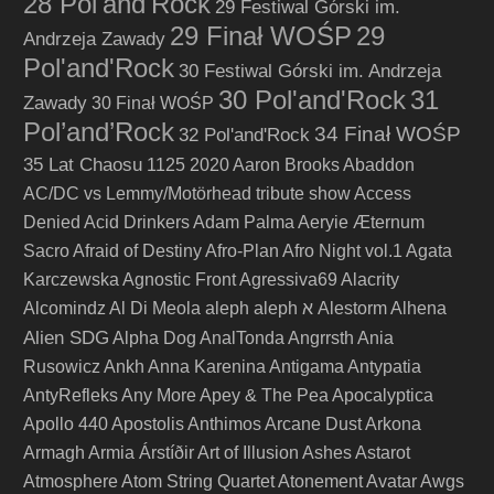
28 Pol'and'Rock
29 Festiwal Górski im.
29 Finał WOŚP
29
Andrzeja Zawady
Pol'and'Rock
30 Festiwal Górski im. Andrzeja
30 Pol'and'Rock
31
Zawady
30 Finał WOŚP
Pol’and’Rock
34 Finał WOŚP
32 Pol'and'Rock
35 Lat Chaosu
1125
2020
Aaron Brooks
Abaddon
AC/DC vs Lemmy/Motörhead tribute show
Access
Denied
Acid Drinkers
Adam Palma
Aeryie
Æternum
Sacro
Afraid of Destiny
Afro-Plan
Afro Night vol.1
Agata
Karczewska
Agnostic Front
Agressiva69
Alacrity
Alcomindz
Al Di Meola
aleph
aleph א
Alestorm
Alhena
Alien SDG
Alpha Dog
AnalTonda
Angrrsth
Ania
Rusowicz
Ankh
Anna Karenina
Antigama
Antypatia
AntyRefleks
Any More
Apey & The Pea
Apocalyptica
Apollo 440
Apostolis Anthimos
Arcane Dust
Arkona
Armagh
Armia
Árstíðir
Art of Illusion
Ashes
Astarot
Atmosphere
Atom String Quartet
Atonement
Avatar
Awgs