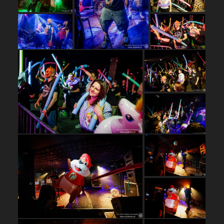
…
…
…
…