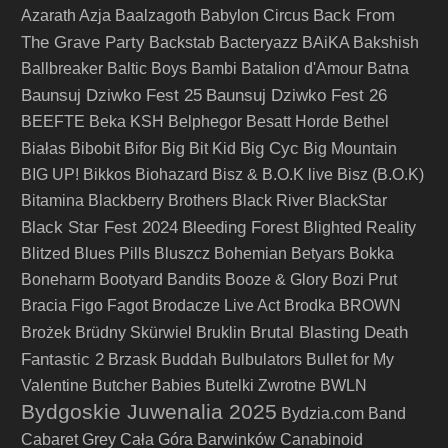
Back From
Azarath
Azja
Baalzagoth
Babylon Circus
The Grave Party
Backstab
Bacteryazz
BAiKA
Bakshish
Ballbreaker
Baltic Boys
Bambi
Batalion d'Amour
Batna
Baunsuj Dziwko Fest 25
Baunsuj Dziwko Fest 26
BEEFTE
Beka KSH
Belphegor
Besatt Horde
Bethel
Big Cyc
Białas
Bibobit
Bifor
Big Bit Kid
Big Mountain
BIG UP!
Bikkos
Biohazard
Bisz & B.O.K live
Bisz (B.O.K)
Bitamina
Blackberry Brothers
Black River
BlackStar
Black Star Fest 2024
Bleeding Forest
Blighted Reality
Blitzed
Blues Pills
Bluszcz
Bohemian Betyars
Bokka
Boneharm
Bootyard Bandits
Booze & Glory
Bozi Prut
Bracia Figo Fagot
Brodacze Live Act
Brodka
BROWN
Brutal Blasting Death
Brożek
Brüdny Skürwiel
Bruklin
Fantastic 2
Brzask
Buddah
Bulbulators
Bullet for My
Valentine
Butcher Babies
Butelki Zwrotne
BWLN
Bydgoskie Juwenalia 2025
Bydzia.com Band
Cabaret Grey
Cała Góra Barwinków
Canabinoid