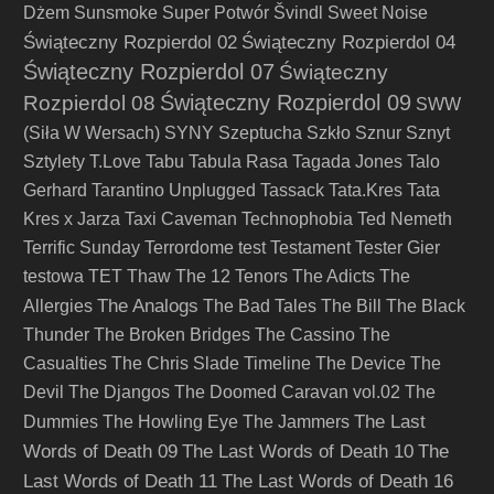
Dżem
Sunsmoke
Super Potwór
Švindl
Sweet Noise
Świąteczny Rozpierdol 02
Świąteczny Rozpierdol 04
Świąteczny Rozpierdol 07
Świąteczny
Świąteczny Rozpierdol 09
Rozpierdol 08
SWW
(Siła W Wersach)
SYNY
Szeptucha
Szkło
Sznur
Sznyt
Sztylety
T.Love
Tabu
Tabula Rasa
Tagada Jones
Talo
Gerhard
Tarantino Unplugged
Tassack
Tata.Kres
Tata
Kres x Jarza
Taxi Caveman
Technophobia
Ted Nemeth
Terrific Sunday
Terrordome
test
Testament
Tester Gier
testowa
TET
Thaw
The 12 Tenors
The Adicts
The
The Analogs
Allergies
The Bad Tales
The Bill
The Black
Thunder
The Broken Bridges
The Cassino
The
Casualties
The Chris Slade Timeline
The Device
The
Devil
The Djangos
The Doomed Caravan vol.02
The
The Last
Dummies
The Howling Eye
The Jammers
Words of Death 09
The Last Words of Death 10
The
Last Words of Death 11
The Last Words of Death 16