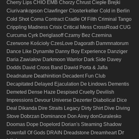
Cherry Lips
CHIO EMB
Chorzy
Chrust
Ciepłe Brejki
Ciurivankopson
Closterkeller
Clawfinger
Cold in Berlin
Cold Shot
Coma
Contract
Cradle Of Filth
Criminal Tango
Crippling Madness
Crisix
Critical Mess
CrossRoad
CUG
Curcuma
Cyrk Deriglasoff
Czarny Bez
Czernina
Czerwone Kościoły
CzesLove
Dagorath
Dammnatorum
Dance Like Dynamite
Danny Boy Experience
Danziger
Daria Zawiałow
Darkmoon Warrior
Dark Side
Davey
Dodds
David Cross Band
Dawid Porta & Jafia
Deathinition
Deadnature
Decadent Fun Club
Decapitated
Delayed Ejaculation
De Łindows
Dementis
Demeted
Dense Haze
Despised Cruelty
Devilish
Impressions
Devour Universe
Dezerter
Diabolical
Dice
Deal
Dikanda
Dire Straits Legacy
Dirty Shirt
Dive
Diving
Stove
Dobrzan
Dominance
Don Airey
donGuralesko
Doomas
Dope
Dopelord
Dorian's Steaming Shadow
Dr
Downfall Of Gods
DRAIN
Dreadstone
Dreamheart