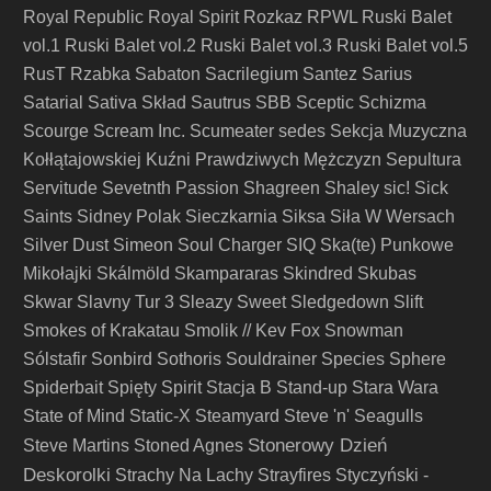
Royal Republic
Royal Spirit
Rozkaz
RPWL
Ruski Balet
vol.1
Ruski Balet vol.2
Ruski Balet vol.3
Ruski Balet vol.5
RusT
Rzabka
Sabaton
Sacrilegium
Santez
Sarius
Satarial
Sativa Skład
Sautrus
SBB
Sceptic
Schizma
Scourge
Scream Inc.
Scumeater
sedes
Sekcja Muzyczna
Kołłątajowskiej Kuźni Prawdziwych Mężczyzn
Sepultura
Servitude
Sevetnth Passion
Shagreen
Shaley
sic!
Sick
Saints
Sidney Polak
Sieczkarnia
Siksa
Siła W Wersach
Silver Dust
Simeon Soul Charger
SIQ
Ska(te) Punkowe
Mikołajki
Skálmöld
Skampararas
Skindred
Skubas
Skwar
Slavny Tur 3
Sleazy Sweet
Sledgedown
Slift
Smokes of Krakatau
Smolik // Kev Fox
Snowman
Sólstafir
Sonbird
Sothoris
Souldrainer
Species
Sphere
Spiderbait
Spięty
Spirit
Stacja B
Stand-up
Stara Wara
State of Mind
Static-X
Steamyard
Steve 'n' Seagulls
Stonerowy Dzień
Steve Martins
Stoned Agnes
Deskorolki
Strachy Na Lachy
Strayfires
Styczyński -