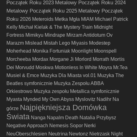
Początek Roku 2023
Metalowy Początek Roku 2024
Metalowy Początek Roku 2025
Metalowy Początek
Roku 2026
Meteroids
Metka
Mgła
MIAM
Michael Patrick
Kelly
Michał Kielak & The Mystery Train
Midnight
Fortress
Mimikyu
Mindrape
Mirzam Antidotum Ov
Marazm
Mislead
Mistah Lego
Miyasis
Modestep
Moherhead
Monika Fortuniak
Moonlight
Moonspell
Mortis
Morcheeba
Mordax
Morgane Ji
Morlord
Morrath
Dei
Morvudd
Moskwa
Motionless In White
Moyra
Mr.Tea
Musiel & Emce
Muzyka Dla Miasta vol.01
Muzyka The
Beatles symfonicznie
Muzyka Zespołu ABBA
Orkiestrowo
Muzyka zespołu Metallica symfonicznie
Myasta
Mynded
My Own Abyss
Myslovitz
Nadihr
Na
Najpiękniejsza Domówka
górze
Świata
Nanga
Napalm Death
Natalia Przybysz
Negative Approach
Nemesis Sopor
Nerki
Neutrina
NeuOberschlesien
Newtonz
Nietrzask
Night