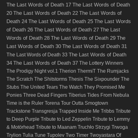
The Last Words of Death 17
The Last Words of Death
20
The Last Words of Death 22
The Last Words of
Death 24
The Last Words of Death 25
The Last Words
of Death 26
The Last Words of Death 27
The Last
Words of Death 28
The Last Words of Death 29
The
Last Words of Death 30
The Last Words of Death 31
The Last Words of Death
The Last Words of Death 33
34
The Last Words of Death 37
The Lottery Winners
The Prodigy Night vol.1
Therion
ThermiT
The Rumjacks
The Scratch
The Shitstorms
Thesis
The Sixpounder
The
Stubs
The United Tears
The Watch
They Promised Me
Ponies
Three Dead Fingers
Tiberius
Tides From Nebula
Time is the Ruler
Torena
Tour Outta Smogtown
Trackstone
Transgresja
Trapped Inside Me
Tribbs
Tribute
to Deep Purple
Tribute to Led Zeppelin
Tribute to Lemmy
& Motörhead
Tribute to Maanam
Truchło Strzygi
Trwoga
Trylion
Tulia
Tune
Tupolev
Two Timer
Twoyastara Of