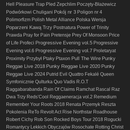
Hell
Pleasure Trap
Pled Zepchlim
Poczęty-Błażewicz
Pokój nr 3
Podwórkowi Chuligani
Poligon nr 4
Polimorfizm
Polish Metal Alliance
Polska Wersja
Poparzeni Kawą Trzy
Postnatura
Power of Trinity
Prawda
Pray for Pain
Pretensje
Prey Of Monsoon
Price
Progressive Evening vol.5
of Life
Profeci
Progressive
Progressive Evening vol.7
Evening vol.6
Proletaryat
Pull The Wire
Punky
Proximity
Przybył
Ptaky
Ptaxon
Reggae Live 2018
Punky Reggae Live 2020
Punky
Reggae Live 2024
Putrid Evil
Quattro Fekalé
Queen
Symfonicznie
Qulturka
Quo Vadis
R.O.T
Raggabarabanda
Rain Of Claims
Ramchat
Rascal
Raz
Dwa Trzy
Reds'Cool
Reggaeneracja vol.2
Remedium
Remember Your Roots 2018
Renata Przemyk
Reszta
Pokolenia
ReTo
Revolt Act
Rise Northstar
Roadhouse
Robert Cichy
Rob Son
Rocked Boys Tour 2018
Rogucki
Romantycy Lekkich Obyczajów
Rosochate
Rotting Christ