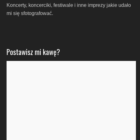
Koncerty, koncerciki, festiwale i inne imprezy jakie udało
mi się sfotografować.
Postawisz mi kawę?