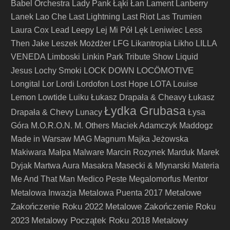
Babel Orchestra
Lady Pank
Łąki Łan
Lament
Lanberry
Lanek
Lao Che
Last Lightning
Last Riot
Las Trumien
Laura Cox
Lead
Leepy
Lej Mi Pół
Lęk
Leniwiec
Less
Then Jake
Leszek Możdżer
LFG
Likantropia
Likho
LILLA
VENEDA
Limboski
Linkin Park Tribute Show
Liquid
LOCÖMOTIVE
Jesus
Lochy Smoki
LOCK DOWN
Longital
Lor
Lordi
Lordofon
Lost Hope
LOTA
Louise
Lemon
Lowtide
Luiku
Łukasz Drapała & Cheavy
Łukasz
Łydka Grubasa
Drapała & Chevy
Lunacy
Łysa
Góra
M.O.R.O.N.
M. Others
Maciek Adamczyk
Maddogz
Made in Warsaw
MAG
Magnum
Majka Jeżowska
Makiwara
Małpa
Malware
Marcin Rozynek
Marduk
Marek
Dyjak
Martwa Aura
Masakra
Masecki & Mlynarski
Materia
Me And That Man
Medico Peste
Megalomorfus
Mentor
Metalowe
Metalowa Inwazja
Metalowa Puenta 2017
Zakończenie Roku 2022
Metalowe Zakończenie Roku
2023
Metalowy Początek Roku 2018
Metalowy