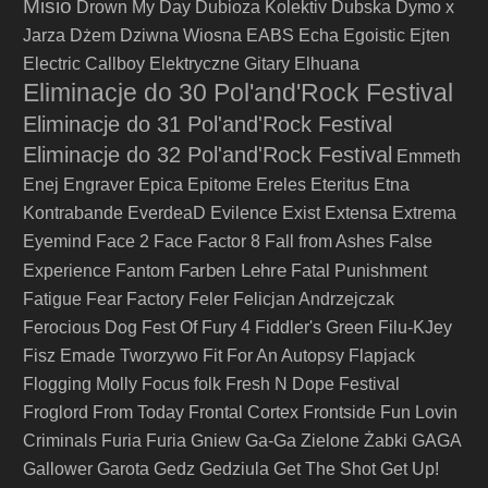
Misio
Drown My Day
Dubioza Kolektiv
Dubska
Dymo x
Jarza
Dżem
Dziwna Wiosna
EABS
Echa
Egoistic
Ejten
Electric Callboy
Elektryczne Gitary
Elhuana
Eliminacje do 30 Pol'and'Rock Festival
Eliminacje do 31 Pol'and'Rock Festival
Eliminacje do 32 Pol'and'Rock Festival
Emmeth
Enej
Engraver
Epica
Epitome
Ereles
Eteritus
Etna
Kontrabande
EverdeaD
Evilence
Exist
Extensa
Extrema
Eyemind
Face 2 Face
Factor 8
Fall from Ashes
False
Farben Lehre
Experience
Fantom
Fatal Punishment
Fatigue
Fear Factory
Feler
Felicjan Andrzejczak
Ferocious Dog
Fest Of Fury 4
Fiddler's Green
Filu-KJey
Fisz Emade Tworzywo
Fit For An Autopsy
Flapjack
Flogging Molly
Focus
folk
Fresh N Dope Festival
Froglord
From Today
Frontal Cortex
Frontside
Fun Lovin
Criminals
Furia
Furia Gniew
Ga-Ga Zielone Żabki
GAGA
Gallower
Garota
Gedz
Gedziula
Get The Shot
Get Up!