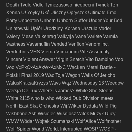
Death
Tydle Vidle
Tymczasowo nieobecni
Tymek
Tzn
Xenna
U! Yeyky
Ukć
Uliczny Opryszek
Ultimate Emo
Unborn Suffer
Party
Unbeaten
Unborn
Under Your Bed
Urodziny Korasa
Vader
Uniatowski
Upiór
Urszula
Valery Mess
Vane
Valkenrag
Valkyrja
Variéte
Varmia
Vastness
Vavamuffin
Vended
Venflon
Venom Inc.
Verderbnis
VHS
Vierna
Viimaheim
Vile Assembly
Vincent
Violent Answer
Virgin Snatch
Vito Bambino
Voo
Wacken Metal Battle -
Voo
VxPxOxAxAxWxAxMxC
Polski Finał 2019
Wac Toja
Wagon
Walls Of Jericho
WaluśKraksaKryzys
Wavs
Wąż
Wednesday 13
Weedow
Wersja De Lux
Where Is James?
While She Sleeps
White 2115
who is who
Wicked Dub Division meets
North East Ska Orchestra
Wij
Wiktor Dyduła
Wild Pig
Wishbone Ash
Wisielec
Wiśniosz
Witek Muzyk Ulicy
WMW
Wödar
Wojtek Szumański
Wolf Alice
Wolfmother
Wolf Spider
World
World. Interrupted
WOŚP
WOSP -