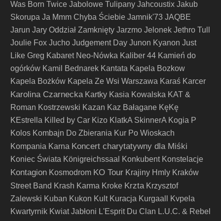
Was Born Twice
Jabolowe Tulipany
Jahcoustix
Jakub
Skorupa
Ja Mmm Chyba Ściebie
Jamnik'73
JAQBE
Jarun
Jary Oddział Zamknięty
Jarzmo
Jelonek
Jethro Tull
Joulie Fox
Jucho
Judgement Day
Junon Kyanon
Just
Like Greg
Kabaret Neo-Nówka
Kaliber 44
Kamień do
ogórków
Kamil Bednarek
Kantata
Kapela Bozkow
Kapela Bożków
Kapela Ze Wsi Warszawa
Karaś
Karcer
Karolina Czarnecka
Kartky
Kasia Kowalska
KAT &
Roman Kostrzewski
Kazan
Kaz Bałagane
KęKę
KEstrella
Killed by Car
Kizo
KlatkA SkinnerA
Kogia P
Kolos
Kombajn Do Zbierania Kur Po Wioskach
Koncert charytatywny dla Miśki
Kompania Karna
Koniec Świata
Königreichssaal
Konkubent
Konstelacje
Kontagion
KO Tour
Kosmodrom
Krajiny Hmly
Kraków
Krzta
Street Band
Krash Karma
Kroke
Krzysztof
Zalewski
Kuban
Kukon
Kult
Kuracja
Kurgaall
Kvpela
Kwartyrnik
Kwiat Jabłoni
L'Esprit Du Clan
L.U.C. & Rebel