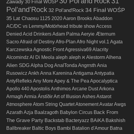
30 Pol'and'Rock
31
Zawady
30 Finał WOŚP
Pol’and’Rock
34 Finał WOŚP
32 Pol'and'Rock
35 Lat Chaosu
1125
2020
Aaron Brooks
Abaddon
AC/DC vs Lemmy/Motörhead tribute show
Access
Denied
Acid Drinkers
Adam Palma
Aeryie
Æternum
Sacro
Afraid of Destiny
Afro-Plan
Afro Night vol.1
Agata
Karczewska
Agnostic Front
Agressiva69
Alacrity
Alcomindz
Al Di Meola
aleph
aleph א
Alestorm
Alhena
Alien SDG
Alpha Dog
AnalTonda
Angrrsth
Ania
Rusowicz
Ankh
Anna Karenina
Antigama
Antypatia
AntyRefleks
Any More
Apey & The Pea
Apocalyptica
Apollo 440
Apostolis Anthimos
Arcane Dust
Arkona
Armagh
Armia
Árstíðir
Art of Illusion
Ashes
Astarot
Atmosphere
Atom String Quartet
Atonement
Avatar
Awgs
Back From
Azarath
Azja
Baalzagoth
Babylon Circus
The Grave Party
Backstab
Bacteryazz
BAiKA
Bakshish
Ballbreaker
Baltic Boys
Bambi
Batalion d'Amour
Batna