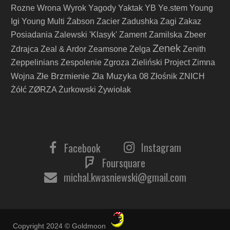
Rozne
Wrona
Wyrok
Yagody
Yaktak
YB
Ye.stem
Young
Igi
Young Multi
Żabson
Zacier
Zadushka
Zagi
Zakaz
Posiadania
Zalewski 'Klasyk'
Zament
Zamilska
Zbeer
Zenek
Zdrajca
Zeal & Ardor
Zeamsone
Zelga
Zenith
Zeppelinians
Zespolenie
Zgroza
Zieliński Project
Zimna
Złe Brzmienie Zła Muzyka 08
Wojna
Złośnik
ZNICH
Żółć
ZØRZA
Żurkowski
Żywiołak
Instagram
Facebook
Foursquare
michal.kwasniewski@gmail.com
Copyright 2024 © Goldmoon