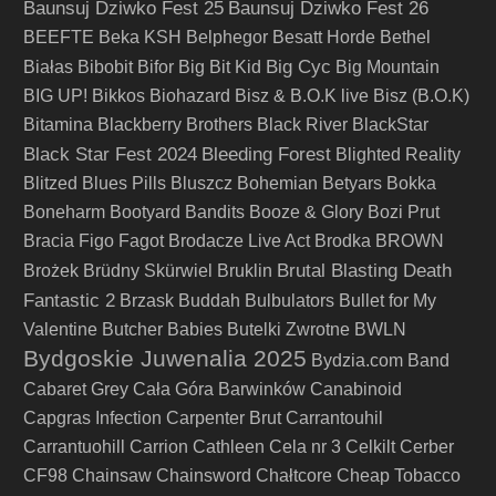
Baunsuj Dziwko Fest 25
Baunsuj Dziwko Fest 26
BEEFTE
Beka KSH
Belphegor
Besatt Horde
Bethel
Big Cyc
Białas
Bibobit
Bifor
Big Bit Kid
Big Mountain
BIG UP!
Bikkos
Biohazard
Bisz & B.O.K live
Bisz (B.O.K)
Bitamina
Blackberry Brothers
Black River
BlackStar
Black Star Fest 2024
Bleeding Forest
Blighted Reality
Blitzed
Blues Pills
Bluszcz
Bohemian Betyars
Bokka
Boneharm
Bootyard Bandits
Booze & Glory
Bozi Prut
Bracia Figo Fagot
Brodacze Live Act
Brodka
BROWN
Brutal Blasting Death
Brożek
Brüdny Skürwiel
Bruklin
Fantastic 2
Brzask
Buddah
Bulbulators
Bullet for My
Valentine
Butcher Babies
Butelki Zwrotne
BWLN
Bydgoskie Juwenalia 2025
Bydzia.com Band
Cabaret Grey
Cała Góra Barwinków
Canabinoid
Capgras Infection
Carpenter Brut
Carrantouhil
Carrantuohill
Carrion
Cathleen
Cela nr 3
Celkilt
Cerber
CF98
Chainsaw
Chainsword
Chałtcore
Cheap Tobacco