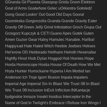
GGranda
Git Planeta
Glasspop
Gnida
Gnom Elektron
Goat of Arms
Goatwhore
Golec uOrkiestra
Gołoledź
Gong
Good Lookin' Out
Good Old Days
Gooral
Granda
Gooroleska
Gorgonzolla
Grande
Gravity Eater
Gravity Off
Green Jellÿ
Grind Infestation
Groch
Grupa Out
Grzegorz Kupczyk & CETI
Guano Apes
Gutek
Guten
Amen
Guzior
Gwar
Halny
Hamulec
Hanabie.
Hańba!
Happysad
Hate
Hated Witch
Heebie Jeebies
Hekses
Hel'enine Oči
Heldorado
Hellhaim
Helroth
Hexenaltar
Highfly
Hinol
Hiob Dylan
Hoggod
Holi
Homies
Hope
Horda
Horrorscope
Hostia
House Of Death
How We Met
Hunter
Hryta
Hurrockaine
Hyperia
I Am Morbid
Ian
Anderson
Ich Troje
Igorrr
Illusion
Impala
Impalers
In Blast We Trust 08
In Blast
Imperial Age
Imperial Sin
We Trust 09
InExit
Infliction
Inclusion
INKantacje
Insekt
bydgoskie
Inmaze
Insidius
Interceptor
In the
Name of God
In Twilight's Embrace
I Refuse
Iron Wings
I