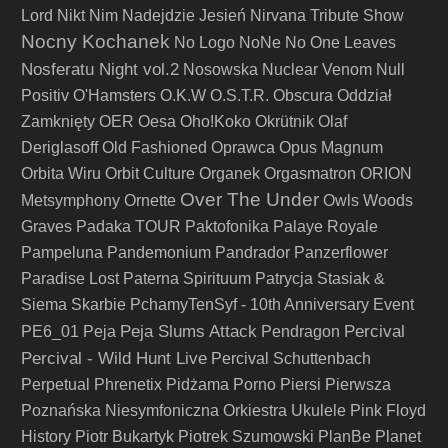
Lord
Nikt
Nim Nadejdzie Jesień
Nirvana Tribute Show
Nocny Kochanek
No Logo
NoNe
No One Leaves
Nosferatu Night vol.2
Nosowska
Nuclear Venom
Null
Positiv
O'Hamsters
O.K.W
O.S.T.R.
Obscura
Oddział
Zamknięty
OER
Oesa
Oho!Koko
Okrütnik
Olaf
Deriglasoff
Old Fashioned
Oprawca
Opus Magnum
Orbita Wiru
Orbit Culture
Organek
Orgasmatron
ORION
Over The Under
Metsymphony
Ornette
Owls Woods
Graves
Padaka TOUR
Paktofonika
Palaye Royale
Pampeluna
Pandemonium
Pandrador
Panzerflower
Paradise Lost
Paterna Spirituum
Patrycja Stasiak &
Siema Skarbie
PchamyTenSyf - 10th Anniversary Event
Peja Slums Attack
Percival
PE6_01
Peja
Pendragon
Percival - Wild Hunt Live
Percival Schuttenbach
Perpetual
Phrenetix
Pidżama Porno
Piersi
Pierwsza
Poznańska Niesymfoniczna Orkiestra Ukulele
Pink Floyd
History
Piotr Bukartyk
Piotrek Szumowski
PlanBe
Planet