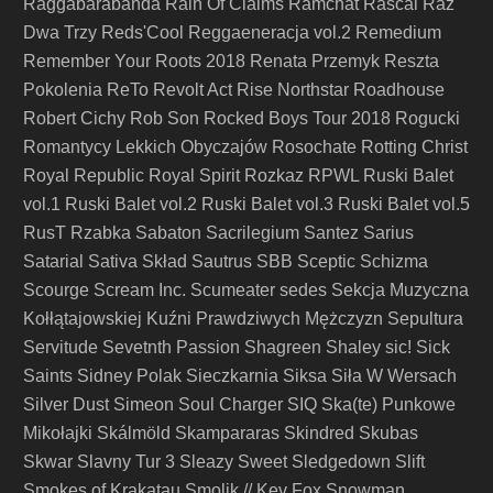
Raggabarabanda
Rain Of Claims
Ramchat
Rascal
Raz
Dwa Trzy
Reds'Cool
Reggaeneracja vol.2
Remedium
Remember Your Roots 2018
Renata Przemyk
Reszta
Pokolenia
ReTo
Revolt Act
Rise Northstar
Roadhouse
Robert Cichy
Rob Son
Rocked Boys Tour 2018
Rogucki
Romantycy Lekkich Obyczajów
Rosochate
Rotting Christ
Royal Republic
Royal Spirit
Rozkaz
RPWL
Ruski Balet
vol.1
Ruski Balet vol.2
Ruski Balet vol.3
Ruski Balet vol.5
RusT
Rzabka
Sabaton
Sacrilegium
Santez
Sarius
Satarial
Sativa Skład
Sautrus
SBB
Sceptic
Schizma
Scourge
Scream Inc.
Scumeater
sedes
Sekcja Muzyczna
Kołłątajowskiej Kuźni Prawdziwych Mężczyzn
Sepultura
Servitude
Sevetnth Passion
Shagreen
Shaley
sic!
Sick
Saints
Sidney Polak
Sieczkarnia
Siksa
Siła W Wersach
Silver Dust
Simeon Soul Charger
SIQ
Ska(te) Punkowe
Mikołajki
Skálmöld
Skampararas
Skindred
Skubas
Skwar
Slavny Tur 3
Sleazy Sweet
Sledgedown
Slift
Smokes of Krakatau
Smolik // Kev Fox
Snowman