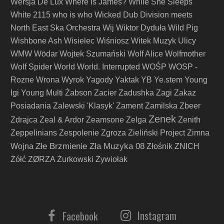
Wersja De Lux
Where Is James?
While She Sleeps
White 2115
who is who
Wicked Dub Division meets
North East Ska Orchestra
Wij
Wiktor Dyduła
Wild Pig
Wishbone Ash
Wisielec
Wiśniosz
Witek Muzyk Ulicy
WMW
Wödar
Wojtek Szumański
Wolf Alice
Wolfmother
Wolf Spider
World
World. Interrupted
WOŚP
WOSP -
Rozne
Wrona
Wyrok
Yagody
Yaktak
YB
Ye.stem
Young
Igi
Young Multi
Żabson
Zacier
Zadushka
Zagi
Zakaz
Posiadania
Zalewski 'Klasyk'
Zament
Zamilska
Zbeer
Zenek
Zdrajca
Zeal & Ardor
Zeamsone
Zelga
Zenith
Zeppelinians
Zespolenie
Zgroza
Zieliński Project
Zimna
Złe Brzmienie Zła Muzyka 08
Wojna
Złośnik
ZNICH
Żółć
ZØRZA
Żurkowski
Żywiołak
Instagram
Facebook