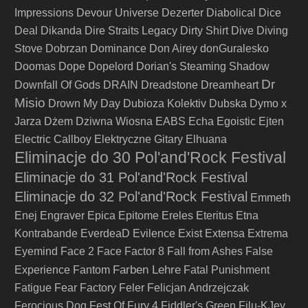
Impressions
Devour Universe
Dezerter
Diabolical
Dice
Deal
Dikanda
Dire Straits Legacy
Dirty Shirt
Dive
Diving
Stove
Dobrzan
Dominance
Don Airey
donGuralesko
Doomas
Dope
Dopelord
Dorian's Steaming Shadow
Dr
Downfall Of Gods
DRAIN
Dreadstone
Dreamheart
Misio
Drown My Day
Dubioza Kolektiv
Dubska
Dymo x
Jarza
Dżem
Dziwna Wiosna
EABS
Echa
Egoistic
Ejten
Electric Callboy
Elektryczne Gitary
Elhuana
Eliminacje do 30 Pol'and'Rock Festival
Eliminacje do 31 Pol'and'Rock Festival
Eliminacje do 32 Pol'and'Rock Festival
Emmeth
Enej
Engraver
Epica
Epitome
Ereles
Eteritus
Etna
Kontrabande
EverdeaD
Evilence
Exist
Extensa
Extrema
Eyemind
Face 2 Face
Factor 8
Fall from Ashes
False
Farben Lehre
Experience
Fantom
Fatal Punishment
Fatigue
Fear Factory
Feler
Felicjan Andrzejczak
Ferocious Dog
Fest Of Fury 4
Fiddler's Green
Filu-KJey