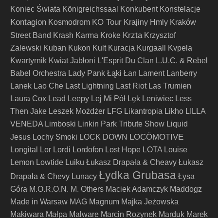
Koniec Świata
Königreichssaal
Konkubent
Konstelacje
Kontagion
KO Tour
Kosmodrom
Krajiny Hmly
Kraków
Krzta
Street Band
Krash Karma
Kroke
Krzysztof
Zalewski
Kuban
Kukon
Kult
Kuracja
Kurgaall
Kvpela
Kwartyrnik
Kwiat Jabłoni
L'Esprit Du Clan
L.U.C. & Rebel
Babel Orchestra
Lady Pank
Łąki Łan
Lament
Lanberry
Lanek
Lao Che
Last Lightning
Last Riot
Las Trumien
Laura Cox
Lead
Leepy
Lej Mi Pół
Lęk
Leniwiec
Less
Then Jake
Leszek Możdżer
LFG
Likantropia
Likho
LILLA
VENEDA
Limboski
Linkin Park Tribute Show
Liquid
LOCÖMOTIVE
Jesus
Lochy Smoki
LOCK DOWN
Longital
Lor
Lordi
Lordofon
Lost Hope
LOTA
Louise
Lemon
Lowtide
Luiku
Łukasz Drapała & Cheavy
Łukasz
Łydka Grubasa
Drapała & Chevy
Lunacy
Łysa
Góra
M.O.R.O.N.
M. Others
Maciek Adamczyk
Maddogz
Made in Warsaw
MAG
Magnum
Majka Jeżowska
Makiwara
Małpa
Malware
Marcin Rozynek
Marduk
Marek