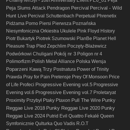
PchamyTenSyf - 10th Anniversary Event
PE6_01
Peja
Peja Slums Attack
Percival
Percival - Wild
Pendragon
Hunt Live
Percival Schuttenbach
Perpetual
Phrenetix
Pidżama Porno
Piersi
Pierwsza Poznańska
Niesymfoniczna Orkiestra Ukulele
Pink Floyd History
Piotr Bukartyk
Piotrek Szumowski
PlanBe
Planet Hell
Pleasure Trap
Pled Zepchlim
Poczęty-Błażewicz
Pokój nr 3
Podwórkowi Chuligani
Poligon nr 4
Polimorfizm
Polish Metal Alliance
Polska Wersja
Poparzeni Kawą Trzy
Postnatura
Power of Trinity
Prawda
Pray for Pain
Pretensje
Prey Of Monsoon
Price
Progressive Evening vol.5
of Life
Profeci
Progressive
Progressive Evening vol.7
Evening vol.6
Proletaryat
Pull The Wire
Punky
Proximity
Przybył
Ptaky
Ptaxon
Reggae Live 2018
Punky Reggae Live 2020
Punky
Reggae Live 2024
Putrid Evil
Quattro Fekalé
Queen
Symfonicznie
Qulturka
Quo Vadis
R.O.T