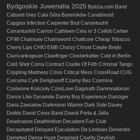
Bydgoskie Juwenalia 2025
Bydzia.com Band
Cabaret Grey
Cała Góra Barwinków
Canabinoid
Capgras Infection
Carpenter Brut
Carrantouhil
Carrantuohill
Carrion
Cathleen
Cela nr 3
Celkilt
Cerber
CF98
Chainsaw
Chainsword
Chałtcore
Cheap Tobacco
Cherry Lips
CHIO EMB
Chorzy
Chrust
Ciepłe Brejki
Ciurivankopson
Closterkeller
Clawfinger
Cold in Berlin
Cold Shot
Coma
Contract
Cradle Of Filth
Criminal Tango
Crippling Madness
Crisix
Critical Mess
CrossRoad
CUG
Curcuma
Cyrk Deriglasoff
Czarny Bez
Czernina
Czerwone Kościoły
CzesLove
Dagorath
Dammnatorum
Dance Like Dynamite
Danny Boy Experience
Danziger
Daria Zawiałow
Darkmoon Warrior
Dark Side
Davey
Dodds
David Cross Band
Dawid Porta & Jafia
Deathinition
Deadnature
Decadent Fun Club
Decapitated
Delayed Ejaculation
De Łindows
Dementis
Demeted
Dense Haze
Despised Cruelty
Devilish