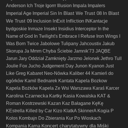
Anderson
Ich Troje
Igorrr
Illusion
Impala
Impalers
In Blast We Trust 08
In Blast
Imperial Age
Imperial Sin
We Trust 09
InExit
Infliction
Inclusion
INKantacje
Insekt
bydgoskie
Inmaze
Insidius
Interceptor
In the
Name of God
In Twilight's Embrace
I Refuse
Iron Wings
I
Was Born Twice
Jabolowe Tulipany
Jahcoustix
Jakub
Skorupa
Ja Mmm Chyba Ściebie
Jamnik'73
JAQBE
Jarun
Jary Oddział Zamknięty
Jarzmo
Jelonek
Jethro Tull
Joulie Fox
Jucho
Judgement Day
Junon Kyanon
Just
Like Greg
Kabaret Neo-Nówka
Kaliber 44
Kamień do
ogórków
Kamil Bednarek
Kantata
Kapela Bozkow
Kapela Bożków
Kapela Ze Wsi Warszawa
Karaś
Karcer
Karolina Czarnecka
Kartky
Kasia Kowalska
KAT &
Roman Kostrzewski
Kazan
Kaz Bałagane
KęKę
KEstrella
Killed by Car
Kizo
KlatkA SkinnerA
Kogia P
Kolos
Kombajn Do Zbierania Kur Po Wioskach
Koncert charytatywny dla Miśki
Kompania Karna