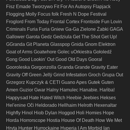
Fisz Emade Tworzywo
Fit For An Autopsy
Flapjack
Flogging Molly
Focus
folk
Fresh N Dope Festival
Froglord
From Today
Frontal Cortex
Frontside
Fun Lovin
Criminals
Furia
Furia Gniew
Ga-Ga Zielone Żabki
GAGA
Gallower
Garota
Gedz
Gedziula
Get The Shot
Get Up!
GGranda
Git Planeta
Glasspop
Gnida
Gnom Elektron
Goat of Arms
Goatwhore
Golec uOrkiestra
Gołoledź
Gong
Good Lookin' Out
Good Old Days
Gooral
Granda
Gooroleska
Gorgonzolla
Grande
Gravity Eater
Gravity Off
Green Jellÿ
Grind Infestation
Groch
Grupa Out
Grzegorz Kupczyk & CETI
Guano Apes
Gutek
Guten
Amen
Guzior
Gwar
Halny
Hamulec
Hanabie.
Hańba!
Happysad
Hate
Hated Witch
Heebie Jeebies
Hekses
Hel'enine Oči
Heldorado
Hellhaim
Helroth
Hexenaltar
Highfly
Hinol
Hiob Dylan
Hoggod
Holi
Homies
Hope
Horda
Horrorscope
Hostia
House Of Death
How We Met
Hunter
Hryta
Hurrockaine
Hyperia
I Am Morbid
Ian