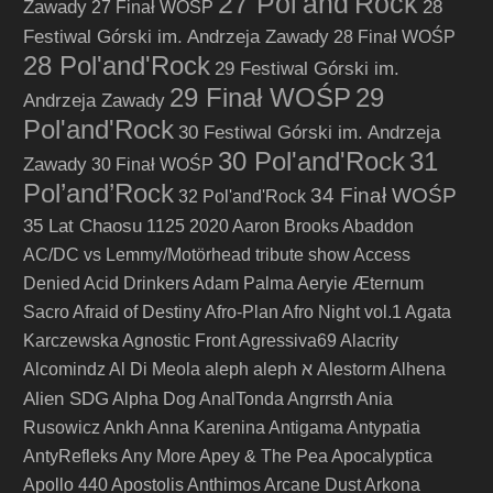
27 Pol'and'Rock
Zawady
28
27 Finał WOŚP
Festiwal Górski im. Andrzeja Zawady
28 Finał WOŚP
28 Pol'and'Rock
29 Festiwal Górski im.
29 Finał WOŚP
29
Andrzeja Zawady
Pol'and'Rock
30 Festiwal Górski im. Andrzeja
30 Pol'and'Rock
31
Zawady
30 Finał WOŚP
Pol’and’Rock
34 Finał WOŚP
32 Pol'and'Rock
35 Lat Chaosu
1125
2020
Aaron Brooks
Abaddon
AC/DC vs Lemmy/Motörhead tribute show
Access
Denied
Acid Drinkers
Adam Palma
Aeryie
Æternum
Sacro
Afraid of Destiny
Afro-Plan
Afro Night vol.1
Agata
Karczewska
Agnostic Front
Agressiva69
Alacrity
Alcomindz
Al Di Meola
aleph
aleph א
Alestorm
Alhena
Alien SDG
Alpha Dog
AnalTonda
Angrrsth
Ania
Rusowicz
Ankh
Anna Karenina
Antigama
Antypatia
AntyRefleks
Any More
Apey & The Pea
Apocalyptica
Apollo 440
Apostolis Anthimos
Arcane Dust
Arkona