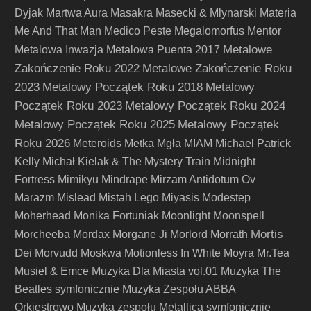
Dyjak
Martwa Aura
Masakra
Masecki & Mlynarski
Materia
Me And That Man
Medico Peste
Megalomorfus
Mentor
Metalowe
Metalowa Inwazja
Metalowa Puenta 2017
Zakończenie Roku 2022
Metalowe Zakończenie Roku
2023
Metalowy Początek Roku 2018
Metalowy
Początek Roku 2023
Metalowy Początek Roku 2024
Metalowy Początek Roku 2025
Metalowy Początek
Roku 2026
Meteroids
Metka
Mgła
MIAM
Michael Patrick
Kelly
Michał Kielak & The Mystery Train
Midnight
Fortress
Mimikyu
Mindrape
Mirzam Antidotum Ov
Marazm
Mislead
Mistah Lego
Miyasis
Modestep
Moherhead
Monika Fortuniak
Moonlight
Moonspell
Mortis
Morcheeba
Mordax
Morgane Ji
Morlord
Morrath
Dei
Morvudd
Moskwa
Motionless In White
Moyra
Mr.Tea
Musiel & Emce
Muzyka Dla Miasta vol.01
Muzyka The
Beatles symfonicznie
Muzyka Zespołu ABBA
Orkiestrowo
Muzyka zespołu Metallica symfonicznie