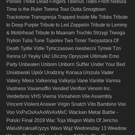
Ponies
Three Dead Fingers
Tiberius
Tides From Nebula
Time is the Ruler
Torena
Tour Outta Smogtown
Trackstone
Transgresja
Trapped Inside Me
Tribbs
Tribute
to Deep Purple
Tribute to Led Zeppelin
Tribute to Lemmy
& Motörhead
Tribute to Maanam
Truchło Strzygi
Trwoga
Trylion
Tulia
Tune
Tupolev
Two Timer
Twoyastara Of
Death
Tydle Vidle
Tymczasowo nieobecni
Tymek
Tzn
Xenna
U! Yeyky
Ukć
Uliczny Opryszek
Ultimate Emo
Unborn Suffer
Party
Unbeaten
Unborn
Under Your Bed
Urodziny Korasa
Vader
Uniatowski
Upiór
Urszula
Valery Mess
Vane
Valkenrag
Valkyrja
Variéte
Varmia
Vastness
Vavamuffin
Vended
Venflon
Venom Inc.
Verderbnis
VHS
Vierna
Viimaheim
Vile Assembly
Vincent
Violent Answer
Virgin Snatch
Vito Bambino
Voo
Wacken Metal Battle -
Voo
VxPxOxAxAxWxAxMxC
Polski Finał 2019
Wac Toja
Wagon
Walls Of Jericho
WaluśKraksaKryzys
Wavs
Wąż
Wednesday 13
Weedow