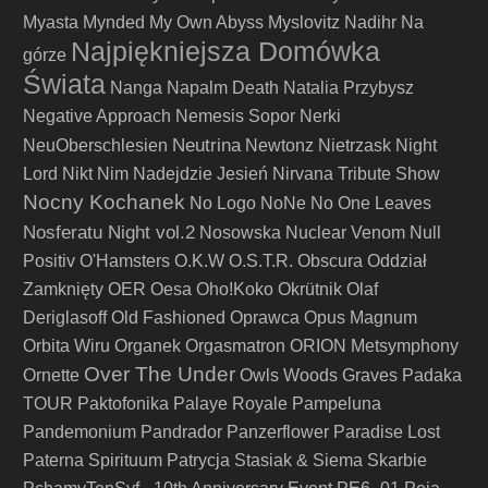
Myasta
Mynded
My Own Abyss
Myslovitz
Nadihr
Na
Najpiękniejsza Domówka
górze
Świata
Nanga
Napalm Death
Natalia Przybysz
Negative Approach
Nemesis Sopor
Nerki
Neutrina
NeuOberschlesien
Newtonz
Nietrzask
Night
Lord
Nikt
Nim Nadejdzie Jesień
Nirvana Tribute Show
Nocny Kochanek
No Logo
NoNe
No One Leaves
Nosferatu Night vol.2
Nosowska
Nuclear Venom
Null
Positiv
O'Hamsters
O.K.W
O.S.T.R.
Obscura
Oddział
Zamknięty
OER
Oesa
Oho!Koko
Okrütnik
Olaf
Deriglasoff
Old Fashioned
Oprawca
Opus Magnum
Orbita Wiru
Organek
Orgasmatron
ORION Metsymphony
Over The Under
Ornette
Owls Woods Graves
Padaka
TOUR
Paktofonika
Palaye Royale
Pampeluna
Pandemonium
Pandrador
Panzerflower
Paradise Lost
Paterna Spirituum
Patrycja Stasiak & Siema Skarbie