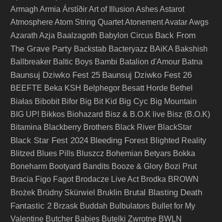
Armagh
Armia
Árstíðir
Art of Illusion
Ashes
Astarot
Atmosphere
Atom String Quartet
Atonement
Avatar
Awgs
Back From
Azarath
Azja
Baalzagoth
Babylon Circus
The Grave Party
Backstab
Bacteryazz
BAiKA
Bakshish
Ballbreaker
Baltic Boys
Bambi
Batalion d'Amour
Batna
Baunsuj Dziwko Fest 25
Baunsuj Dziwko Fest 26
BEEFTE
Beka KSH
Belphegor
Besatt Horde
Bethel
Big Cyc
Białas
Bibobit
Bifor
Big Bit Kid
Big Mountain
BIG UP!
Bikkos
Biohazard
Bisz & B.O.K live
Bisz (B.O.K)
Bitamina
Blackberry Brothers
Black River
BlackStar
Black Star Fest 2024
Bleeding Forest
Blighted Reality
Blitzed
Blues Pills
Bluszcz
Bohemian Betyars
Bokka
Boneharm
Bootyard Bandits
Booze & Glory
Bozi Prut
Bracia Figo Fagot
Brodacze Live Act
Brodka
BROWN
Brutal Blasting Death
Brożek
Brüdny Skürwiel
Bruklin
Fantastic 2
Brzask
Buddah
Bulbulators
Bullet for My
Valentine
Butcher Babies
Butelki Zwrotne
BWLN