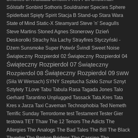
Sólstafir
Sonbird
Sothoris
Souldrainer
Species
Sphere
Spiderbait
Spięty
Spirit
Stacja B
Stand-up
Stara Wara
State of Mind
Static-X
Steamyard
Steve 'n' Seagulls
Stonerowy Dzień
Steve Martins
Stoned Agnes
Deskorolki
Strachy Na Lachy
Strayfires
Styczyński -
Dżem
Sunsmoke
Super Potwór
Švindl
Sweet Noise
Świąteczny Rozpierdol 02
Świąteczny Rozpierdol 04
Świąteczny Rozpierdol 07
Świąteczny
Świąteczny Rozpierdol 09
Rozpierdol 08
SWW
(Siła W Wersach)
SYNY
Szeptucha
Szkło
Sznur
Sznyt
Sztylety
T.Love
Tabu
Tabula Rasa
Tagada Jones
Talo
Gerhard
Tarantino Unplugged
Tassack
Tata.Kres
Tata
Kres x Jarza
Taxi Caveman
Technophobia
Ted Nemeth
Terrific Sunday
Terrordome
test
Testament
Tester Gier
testowa
TET
Thaw
The 12 Tenors
The Adicts
The
The Analogs
Allergies
The Bad Tales
The Bill
The Black
Thunder
The Broken Bridges
The Cassino
The