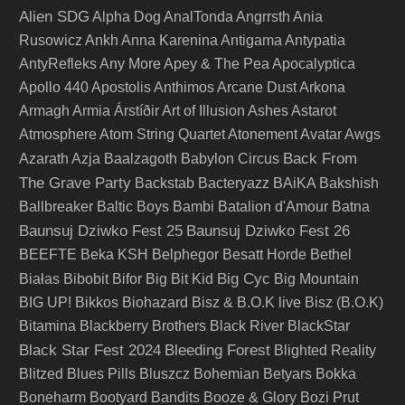
Alien SDG
Alpha Dog
AnalTonda
Angrrsth
Ania
Rusowicz
Ankh
Anna Karenina
Antigama
Antypatia
AntyRefleks
Any More
Apey & The Pea
Apocalyptica
Apollo 440
Apostolis Anthimos
Arcane Dust
Arkona
Armagh
Armia
Árstíðir
Art of Illusion
Ashes
Astarot
Atmosphere
Atom String Quartet
Atonement
Avatar
Awgs
Back From
Azarath
Azja
Baalzagoth
Babylon Circus
The Grave Party
Backstab
Bacteryazz
BAiKA
Bakshish
Ballbreaker
Baltic Boys
Bambi
Batalion d'Amour
Batna
Baunsuj Dziwko Fest 25
Baunsuj Dziwko Fest 26
BEEFTE
Beka KSH
Belphegor
Besatt Horde
Bethel
Big Cyc
Białas
Bibobit
Bifor
Big Bit Kid
Big Mountain
BIG UP!
Bikkos
Biohazard
Bisz & B.O.K live
Bisz (B.O.K)
Bitamina
Blackberry Brothers
Black River
BlackStar
Black Star Fest 2024
Bleeding Forest
Blighted Reality
Blitzed
Blues Pills
Bluszcz
Bohemian Betyars
Bokka
Boneharm
Bootyard Bandits
Booze & Glory
Bozi Prut