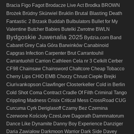
Bracia Figo Fagot
Brodacze Live Act
Brodka
BROWN
Brutal Blasting Death
Brożek
Brüdny Skürwiel
Bruklin
Fantastic 2
Brzask
Buddah
Bulbulators
Bullet for My
Valentine
Butcher Babies
Butelki Zwrotne
BWLN
Bydgoskie Juwenalia 2025
Bydzia.com Band
Cabaret Grey
Cała Góra Barwinków
Canabinoid
Capgras Infection
Carpenter Brut
Carrantouhil
Carrantuohill
Carrion
Cathleen
Cela nr 3
Celkilt
Cerber
CF98
Chainsaw
Chainsword
Chałtcore
Cheap Tobacco
Cherry Lips
CHIO EMB
Chorzy
Chrust
Ciepłe Brejki
Ciurivankopson
Closterkeller
Clawfinger
Cold in Berlin
Cold Shot
Coma
Contract
Cradle Of Filth
Criminal Tango
Crippling Madness
Crisix
Critical Mess
CrossRoad
CUG
Curcuma
Cyrk Deriglasoff
Czarny Bez
Czernina
Czerwone Kościoły
CzesLove
Dagorath
Dammnatorum
Dance Like Dynamite
Danny Boy Experience
Danziger
Daria Zawiałow
Darkmoon Warrior
Dark Side
Davey