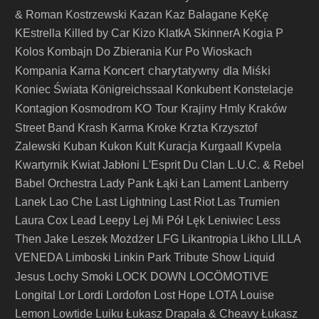
& Roman Kostrzewski
Kazan
Kaz Bałagane
KęKę
KEstrella
Killed by Car
Kizo
KlatkA SkinnerA
Kogia P
Kolos
Kombajn Do Zbierania Kur Po Wioskach
Koncert charytatywny dla Miśki
Kompania Karna
Koniec Świata
Königreichssaal
Konkubent
Konstelacje
Kontagion
KO Tour
Kosmodrom
Krajiny Hmly
Kraków
Krzta
Street Band
Krash Karma
Kroke
Krzysztof
Zalewski
Kuban
Kukon
Kult
Kuracja
Kurgaall
Kvpela
Kwartyrnik
Kwiat Jabłoni
L'Esprit Du Clan
L.U.C. & Rebel
Babel Orchestra
Lady Pank
Łąki Łan
Lament
Lanberry
Lanek
Lao Che
Last Lightning
Last Riot
Las Trumien
Laura Cox
Lead
Leepy
Lej Mi Pół
Lęk
Leniwiec
Less
Then Jake
Leszek Możdżer
LFG
Likantropia
Likho
LILLA
VENEDA
Limboski
Linkin Park Tribute Show
Liquid
LOCÖMOTIVE
Jesus
Lochy Smoki
LOCK DOWN
Longital
Lor
Lordi
Lordofon
Lost Hope
LOTA
Louise
Lemon
Lowtide
Luiku
Łukasz Drapała & Cheavy
Łukasz