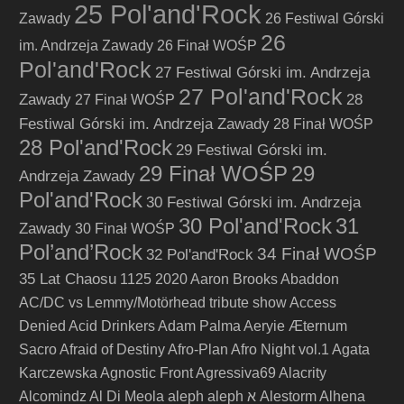
25 Pol'and'Rock
Zawady
26 Festiwal Górski
26
im. Andrzeja Zawady
26 Finał WOŚP
Pol'and'Rock
27 Festiwal Górski im. Andrzeja
27 Pol'and'Rock
Zawady
28
27 Finał WOŚP
Festiwal Górski im. Andrzeja Zawady
28 Finał WOŚP
28 Pol'and'Rock
29 Festiwal Górski im.
29 Finał WOŚP
29
Andrzeja Zawady
Pol'and'Rock
30 Festiwal Górski im. Andrzeja
30 Pol'and'Rock
31
Zawady
30 Finał WOŚP
Pol’and’Rock
34 Finał WOŚP
32 Pol'and'Rock
35 Lat Chaosu
1125
2020
Aaron Brooks
Abaddon
AC/DC vs Lemmy/Motörhead tribute show
Access
Denied
Acid Drinkers
Adam Palma
Aeryie
Æternum
Sacro
Afraid of Destiny
Afro-Plan
Afro Night vol.1
Agata
Karczewska
Agnostic Front
Agressiva69
Alacrity
Alcomindz
Al Di Meola
aleph
aleph א
Alestorm
Alhena