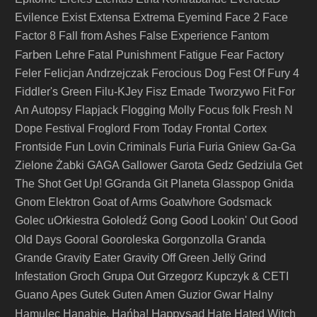
Evilence
Exist
Extensa
Extrema
Eyemind
Face 2 Face
Factor 8
Fall from Ashes
False Experience
Fantom
Farben Lehre
Fatal Punishment
Fatigue
Fear Factory
Feler
Felicjan Andrzejczak
Ferocious Dog
Fest Of Fury 4
Fiddler's Green
Filu-KJey
Fisz Emade Tworzywo
Fit For
An Autopsy
Flapjack
Flogging Molly
Focus
folk
Fresh N
Dope Festival
Froglord
From Today
Frontal Cortex
Frontside
Fun Lovin Criminals
Furia
Furia Gniew
Ga-Ga
Zielone Żabki
GAGA
Gallower
Garota
Gedz
Gedziula
Get
The Shot
Get Up!
GGranda
Git Planeta
Glasspop
Gnida
Gnom Elektron
Goat of Arms
Goatwhore
Godsmack
Golec uOrkiestra
Gołoledź
Gong
Good Lookin' Out
Good
Granda
Old Days
Gooral
Gooroleska
Gorgonzolla
Grande
Gravity Eater
Gravity Off
Green Jellÿ
Grind
Infestation
Groch
Grupa Out
Grzegorz Kupczyk & CETI
Guano Apes
Gutek
Guten Amen
Guzior
Gwar
Halny
Happysad
Hamulec
Hanabie.
Hańba!
Hate
Hated Witch