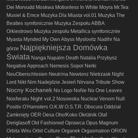
Dei
Morvudd
Moskwa
Motionless In White
Moyra
Mr.Tea
Musiel & Emce
Muzyka Dla Miasta vol.01
Muzyka The
Beatles symfonicznie
Muzyka Zespołu ABBA
Orkiestrowo
Muzyka zespołu Metallica symfonicznie
Myasta
Mynded
My Own Abyss
Myslovitz
Nadihr
Na
Najpiękniejsza Domówka
górze
Świata
Nanga
Napalm Death
Natalia Przybysz
Negative Approach
Nemesis Sopor
Nerki
Neutrina
NeuOberschlesien
Newtonz
Nietrzask
Night
Lord
Nikt
Nim Nadejdzie Jesień
Nirvana Tribute Show
Nocny Kochanek
No Logo
NoNe
No One Leaves
Nosferatu Night vol.2
Nosowska
Nuclear Venom
Null
Positiv
O'Hamsters
O.K.W
O.S.T.R.
Obscura
Oddział
Zamknięty
OER
Oesa
Oho!Koko
Okrütnik
Olaf
Deriglasoff
Old Fashioned
Oprawca
Opus Magnum
Orbita Wiru
Orbit Culture
Organek
Orgasmatron
ORION