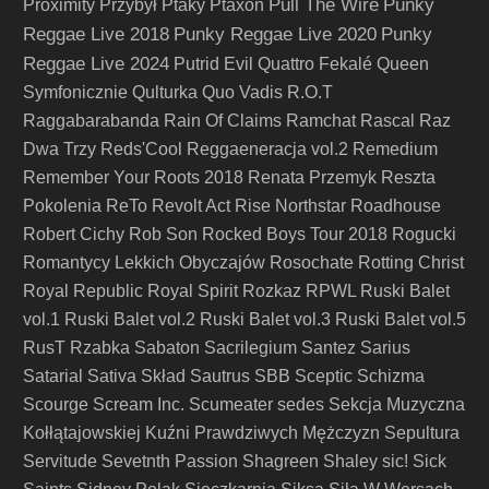
Pull The Wire
Punky
Proximity
Przybył
Ptaky
Ptaxon
Reggae Live 2018
Punky Reggae Live 2020
Punky
Reggae Live 2024
Putrid Evil
Quattro Fekalé
Queen
Symfonicznie
Qulturka
Quo Vadis
R.O.T
Raggabarabanda
Rain Of Claims
Ramchat
Rascal
Raz
Dwa Trzy
Reds'Cool
Reggaeneracja vol.2
Remedium
Remember Your Roots 2018
Renata Przemyk
Reszta
Pokolenia
ReTo
Revolt Act
Rise Northstar
Roadhouse
Robert Cichy
Rob Son
Rocked Boys Tour 2018
Rogucki
Romantycy Lekkich Obyczajów
Rosochate
Rotting Christ
Royal Republic
Royal Spirit
Rozkaz
RPWL
Ruski Balet
vol.1
Ruski Balet vol.2
Ruski Balet vol.3
Ruski Balet vol.5
RusT
Rzabka
Sabaton
Sacrilegium
Santez
Sarius
Satarial
Sativa Skład
Sautrus
SBB
Sceptic
Schizma
Scourge
Scream Inc.
Scumeater
sedes
Sekcja Muzyczna
Kołłątajowskiej Kuźni Prawdziwych Mężczyzn
Sepultura
Servitude
Sevetnth Passion
Shagreen
Shaley
sic!
Sick