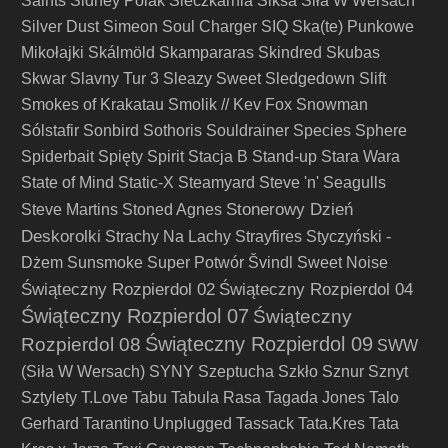
Saints
Sidney Polak
Sieczkarnia
Siksa
Siła W Wersach
Silver Dust
Simeon Soul Charger
SIQ
Ska(te) Punkowe
Mikołajki
Skálmöld
Skampararas
Skindred
Skubas
Skwar
Slavny Tur 3
Sleazy Sweet
Sledgedown
Slift
Smokes of Krakatau
Smolik // Kev Fox
Snowman
Sólstafir
Sonbird
Sothoris
Souldrainer
Species
Sphere
Spiderbait
Spięty
Spirit
Stacja B
Stand-up
Stara Wara
State of Mind
Static-X
Steamyard
Steve 'n' Seagulls
Stonerowy Dzień
Steve Martins
Stoned Agnes
Deskorolki
Strachy Na Lachy
Strayfires
Styczyński -
Dżem
Sunsmoke
Super Potwór
Švindl
Sweet Noise
Świąteczny Rozpierdol 02
Świąteczny Rozpierdol 04
Świąteczny Rozpierdol 07
Świąteczny
Świąteczny Rozpierdol 09
Rozpierdol 08
SWW
(Siła W Wersach)
SYNY
Szeptucha
Szkło
Sznur
Sznyt
Sztylety
T.Love
Tabu
Tabula Rasa
Tagada Jones
Talo
Gerhard
Tarantino Unplugged
Tassack
Tata.Kres
Tata