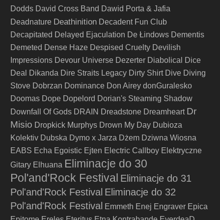
Dodds
David Cross Band
Dawid Porta & Jafia
Deathinition
Deadnature
Decadent Fun Club
Decapitated
Delayed Ejaculation
De Łindows
Dementis
Demeted
Dense Haze
Despised Cruelty
Devilish
Impressions
Devour Universe
Dezerter
Diabolical
Dice
Deal
Dikanda
Dire Straits Legacy
Dirty Shirt
Dive
Diving
Stove
Dobrzan
Dominance
Don Airey
donGuralesko
Doomas
Dope
Dopelord
Dorian's Steaming Shadow
Dr
Downfall Of Gods
DRAIN
Dreadstone
Dreamheart
Misio
Dropkick Murphys
Drown My Day
Dubioza
Kolektiv
Dubska
Dymo x Jarza
Dżem
Dziwna Wiosna
EABS
Echa
Egoistic
Ejten
Electric Callboy
Elektryczne
Eliminacje do 30
Gitary
Elhuana
Pol'and'Rock Festival
Eliminacje do 31
Pol'and'Rock Festival
Eliminacje do 32
Pol'and'Rock Festival
Emmeth
Enej
Engraver
Epica
Epitome
Ereles
Eteritus
Etna Kontrabande
EverdeaD