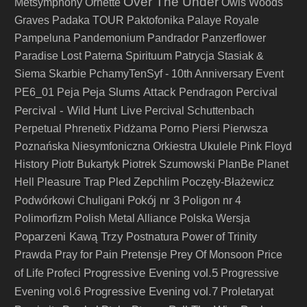
Over The Under
Metsymphony
Ornette
Owls Woods
Graves
Padaka TOUR
Paktofonika
Palaye Royale
Pampeluna
Pandemonium
Pandrador
Panzerflower
Paradise Lost
Paterna Spirituum
Patrycja Stasiak &
Siema Skarbie
PchamyTenSyf - 10th Anniversary Event
Peja Slums Attack
Percival
PE6_01
Peja
Pendragon
Percival - Wild Hunt Live
Percival Schuttenbach
Perpetual
Phrenetix
Pidżama Porno
Piersi
Pierwsza
Poznańska Niesymfoniczna Orkiestra Ukulele
Pink Floyd
History
Piotr Bukartyk
Piotrek Szumowski
PlanBe
Planet
Hell
Pleasure Trap
Pled Zepchlim
Poczęty-Błażewicz
Pokój nr 3
Podwórkowi Chuligani
Poligon nr 4
Polimorfizm
Polish Metal Alliance
Polska Wersja
Poparzeni Kawą Trzy
Postnatura
Power of Trinity
Prawda
Pray for Pain
Pretensje
Prey Of Monsoon
Price
Progressive Evening vol.5
of Life
Profeci
Progressive
Progressive Evening vol.7
Evening vol.6
Proletaryat