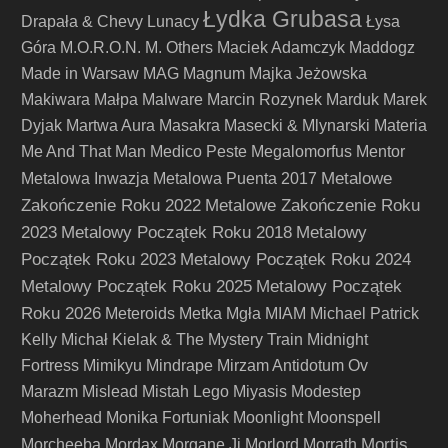
Łydka Grubasa
Drapała & Chevy
Lunacy
Łysa
Góra
M.O.R.O.N.
M. Others
Maciek Adamczyk
Maddogz
Made in Warsaw
MAG
Magnum
Majka Jeżowska
Makiwara
Małpa
Malware
Marcin Rozynek
Marduk
Marek
Dyjak
Martwa Aura
Masakra
Masecki & Mlynarski
Materia
Me And That Man
Medico Peste
Megalomorfus
Mentor
Metalowe
Metalowa Inwazja
Metalowa Puenta 2017
Zakończenie Roku 2022
Metalowe Zakończenie Roku
2023
Metalowy Początek Roku 2018
Metalowy
Początek Roku 2023
Metalowy Początek Roku 2024
Metalowy Początek Roku 2025
Metalowy Początek
Roku 2026
Meteroids
Metka
Mgła
MIAM
Michael Patrick
Kelly
Michał Kielak & The Mystery Train
Midnight
Fortress
Mimikyu
Mindrape
Mirzam Antidotum Ov
Marazm
Mislead
Mistah Lego
Miyasis
Modestep
Moherhead
Monika Fortuniak
Moonlight
Moonspell
Mortis
Morcheeba
Mordax
Morgane Ji
Morlord
Morrath