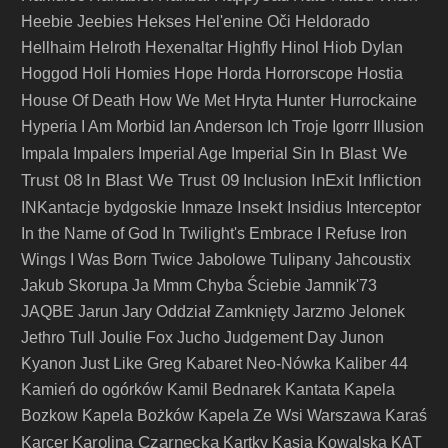
Heebie Jeebies
Hekses
Hel'enine Oči
Heldorado
Hellhaim
Helroth
Hexenaltar
Highfly
Hinol
Hiob Dylan
Hoggod
Holi
Homies
Hope
Horda
Horrorscope
Hostia
Hunter
House Of Death
How We Met
Hryta
Hurrockaine
Hyperia
I Am Morbid
Ian Anderson
Ich Troje
Igorrr
Illusion
In Blast We
Impala
Impalers
Imperial Age
Imperial Sin
Trust 08
In Blast We Trust 09
InExit
Infliction
Inclusion
Insekt
INKantacje bydgoskie
Inmaze
Insidius
Interceptor
In the Name of God
In Twilight's Embrace
I Refuse
Iron
Wings
I Was Born Twice
Jabolowe Tulipany
Jahcoustix
Jakub Skorupa
Ja Mmm Chyba Ściebie
Jamnik'73
JAQBE
Jarun
Jary Oddział Zamknięty
Jarzmo
Jelonek
Jethro Tull
Joulie Fox
Jucho
Judgement Day
Junon
Kyanon
Just Like Greg
Kabaret Neo-Nówka
Kaliber 44
Kamień do ogórków
Kamil Bednarek
Kantata
Kapela
Bozkow
Kapela Bożków
Kapela Ze Wsi Warszawa
Karaś
Karolina Czarnecka
Karcer
Kartky
Kasia Kowalska
KAT