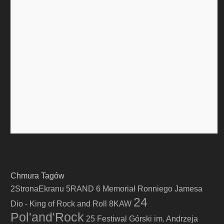
Chmura Tagów
2StronaEkranu
5RAND
6 Memoriał Ronniego Jamesa
24
Dio - King of Rock and Roll
8KAW
Pol'and'Rock
25 Festiwal Górski im. Andrzeja