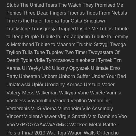
Stubs
The United Tears
The Watch
They Promised Me
Ponies
Three Dead Fingers
Tiberius
Tides From Nebula
Time is the Ruler
Torena
Tour Outta Smogtown
Trackstone
Transgresja
Trapped Inside Me
Tribbs
Tribute
to Deep Purple
Tribute to Led Zeppelin
Tribute to Lemmy
& Motörhead
Tribute to Maanam
Truchło Strzygi
Trwoga
Trylion
Tulia
Tune
Tupolev
Two Timer
Twoyastara Of
Death
Tydle Vidle
Tymczasowo nieobecni
Tymek
Tzn
Xenna
U! Yeyky
Ukć
Uliczny Opryszek
Ultimate Emo
Unborn Suffer
Party
Unbeaten
Unborn
Under Your Bed
Urodziny Korasa
Vader
Uniatowski
Upiór
Urszula
Valery Mess
Vane
Valkenrag
Valkyrja
Variéte
Varmia
Vastness
Vavamuffin
Vended
Venflon
Venom Inc.
Verderbnis
VHS
Vierna
Viimaheim
Vile Assembly
Vincent
Violent Answer
Virgin Snatch
Vito Bambino
Voo
Wacken Metal Battle -
Voo
VxPxOxAxAxWxAxMxC
Polski Finał 2019
Wac Toja
Wagon
Walls Of Jericho