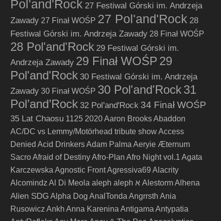
Pol'and'Rock
27 Festiwal Górski im. Andrzeja
27 Pol'and'Rock
Zawady
28
27 Finał WOŚP
Festiwal Górski im. Andrzeja Zawady
28 Finał WOŚP
28 Pol'and'Rock
29 Festiwal Górski im.
29 Finał WOŚP
29
Andrzeja Zawady
Pol'and'Rock
30 Festiwal Górski im. Andrzeja
30 Pol'and'Rock
31
Zawady
30 Finał WOŚP
Pol’and’Rock
34 Finał WOŚP
32 Pol'and'Rock
35 Lat Chaosu
1125
2020
Aaron Brooks
Abaddon
AC/DC vs Lemmy/Motörhead tribute show
Access
Denied
Acid Drinkers
Adam Palma
Aeryie
Æternum
Sacro
Afraid of Destiny
Afro-Plan
Afro Night vol.1
Agata
Karczewska
Agnostic Front
Agressiva69
Alacrity
Alcomindz
Al Di Meola
aleph
aleph א
Alestorm
Alhena
Alien SDG
Alpha Dog
AnalTonda
Angrrsth
Ania
Rusowicz
Ankh
Anna Karenina
Antigama
Antypatia