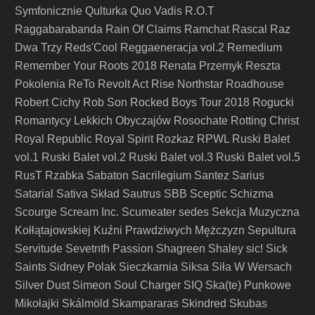
Symfonicznie
Qulturka
Quo Vadis
R.O.T
Raggabarabanda
Rain Of Claims
Ramchat
Rascal
Raz
Dwa Trzy
Reds'Cool
Reggaeneracja vol.2
Remedium
Remember Your Roots 2018
Renata Przemyk
Reszta
Pokolenia
ReTo
Revolt Act
Rise Northstar
Roadhouse
Robert Cichy
Rob Son
Rocked Boys Tour 2018
Rogucki
Romantycy Lekkich Obyczajów
Rosochate
Rotting Christ
Royal Republic
Royal Spirit
Rozkaz
RPWL
Ruski Balet
vol.1
Ruski Balet vol.2
Ruski Balet vol.3
Ruski Balet vol.5
RusT
Rzabka
Sabaton
Sacrilegium
Santez
Sarius
Satarial
Sativa Skład
Sautrus
SBB
Sceptic
Schizma
Scourge
Scream Inc.
Scumeater
sedes
Sekcja Muzyczna
Kołłątajowskiej Kuźni Prawdziwych Mężczyzn
Sepultura
Servitude
Sevetnth Passion
Shagreen
Shaley
sic!
Sick
Saints
Sidney Polak
Sieczkarnia
Siksa
Siła W Wersach
Silver Dust
Simeon Soul Charger
SIQ
Ska(te) Punkowe
Mikołajki
Skálmöld
Skampararas
Skindred
Skubas