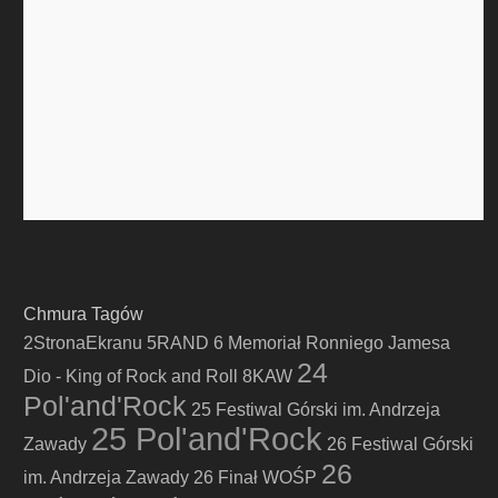
Chmura Tagów
2StronaEkranu
5RAND
6 Memoriał Ronniego Jamesa
24
Dio - King of Rock and Roll
8KAW
Pol'and'Rock
25 Festiwal Górski im. Andrzeja
25 Pol'and'Rock
Zawady
26 Festiwal Górski
26
im. Andrzeja Zawady
26 Finał WOŚP