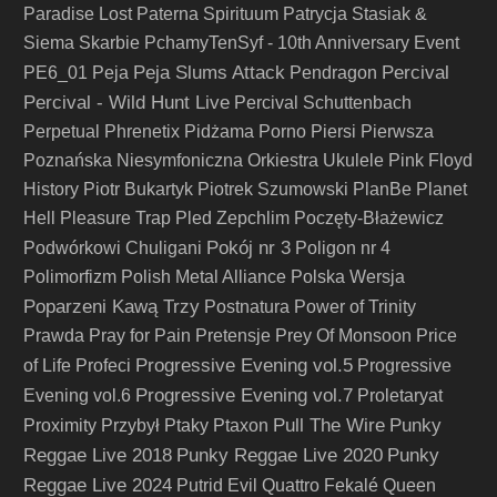
Paradise Lost
Paterna Spirituum
Patrycja Stasiak &
Siema Skarbie
PchamyTenSyf - 10th Anniversary Event
Peja Slums Attack
Percival
PE6_01
Peja
Pendragon
Percival - Wild Hunt Live
Percival Schuttenbach
Perpetual
Phrenetix
Pidżama Porno
Piersi
Pierwsza
Poznańska Niesymfoniczna Orkiestra Ukulele
Pink Floyd
History
Piotr Bukartyk
Piotrek Szumowski
PlanBe
Planet
Hell
Pleasure Trap
Pled Zepchlim
Poczęty-Błażewicz
Pokój nr 3
Podwórkowi Chuligani
Poligon nr 4
Polimorfizm
Polish Metal Alliance
Polska Wersja
Poparzeni Kawą Trzy
Postnatura
Power of Trinity
Prawda
Pray for Pain
Pretensje
Prey Of Monsoon
Price
Progressive Evening vol.5
of Life
Profeci
Progressive
Progressive Evening vol.7
Evening vol.6
Proletaryat
Pull The Wire
Punky
Proximity
Przybył
Ptaky
Ptaxon
Reggae Live 2018
Punky Reggae Live 2020
Punky
Reggae Live 2024
Putrid Evil
Quattro Fekalé
Queen