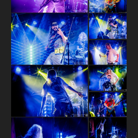
…
…
…
…
…
…