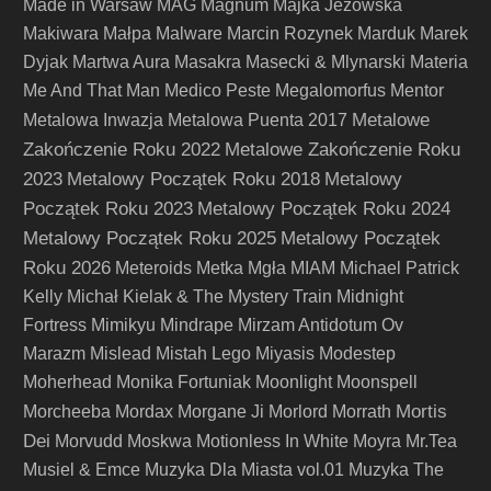
Made in Warsaw
MAG
Magnum
Majka Jeżowska
Makiwara
Małpa
Malware
Marcin Rozynek
Marduk
Marek
Dyjak
Martwa Aura
Masakra
Masecki & Mlynarski
Materia
Me And That Man
Medico Peste
Megalomorfus
Mentor
Metalowe
Metalowa Inwazja
Metalowa Puenta 2017
Zakończenie Roku 2022
Metalowe Zakończenie Roku
2023
Metalowy Początek Roku 2018
Metalowy
Początek Roku 2023
Metalowy Początek Roku 2024
Metalowy Początek Roku 2025
Metalowy Początek
Roku 2026
Meteroids
Metka
Mgła
MIAM
Michael Patrick
Kelly
Michał Kielak & The Mystery Train
Midnight
Fortress
Mimikyu
Mindrape
Mirzam Antidotum Ov
Marazm
Mislead
Mistah Lego
Miyasis
Modestep
Moherhead
Monika Fortuniak
Moonlight
Moonspell
Mortis
Morcheeba
Mordax
Morgane Ji
Morlord
Morrath
Dei
Morvudd
Moskwa
Motionless In White
Moyra
Mr.Tea
Musiel & Emce
Muzyka Dla Miasta vol.01
Muzyka The