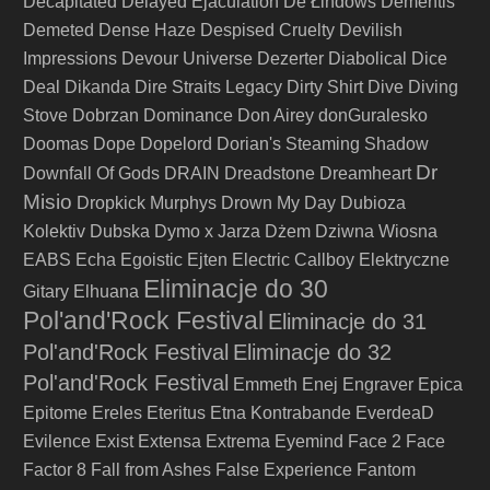
Decapitated
Delayed Ejaculation
De Łindows
Dementis
Demeted
Dense Haze
Despised Cruelty
Devilish
Impressions
Devour Universe
Dezerter
Diabolical
Dice
Deal
Dikanda
Dire Straits Legacy
Dirty Shirt
Dive
Diving
Stove
Dobrzan
Dominance
Don Airey
donGuralesko
Doomas
Dope
Dopelord
Dorian's Steaming Shadow
Dr
Downfall Of Gods
DRAIN
Dreadstone
Dreamheart
Misio
Dropkick Murphys
Drown My Day
Dubioza
Kolektiv
Dubska
Dymo x Jarza
Dżem
Dziwna Wiosna
EABS
Echa
Egoistic
Ejten
Electric Callboy
Elektryczne
Eliminacje do 30
Gitary
Elhuana
Pol'and'Rock Festival
Eliminacje do 31
Pol'and'Rock Festival
Eliminacje do 32
Pol'and'Rock Festival
Emmeth
Enej
Engraver
Epica
Epitome
Ereles
Eteritus
Etna Kontrabande
EverdeaD
Evilence
Exist
Extensa
Extrema
Eyemind
Face 2 Face
Factor 8
Fall from Ashes
False Experience
Fantom