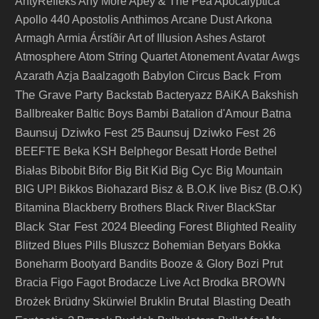
AntyRefleks
Any More
Apey & The Pea
Apocalyptica
Apollo 440
Apostolis Anthimos
Arcane Dust
Arkona
Armagh
Armia
Árstíðir
Art of Illusion
Ashes
Astarot
Atmosphere
Atom String Quartet
Atonement
Avatar
Awgs
Back From
Azarath
Azja
Baalzagoth
Babylon Circus
The Grave Party
Backstab
Bacteryazz
BAiKA
Bakshish
Ballbreaker
Baltic Boys
Bambi
Batalion d'Amour
Batna
Baunsuj Dziwko Fest 25
Baunsuj Dziwko Fest 26
BEEFTE
Beka KSH
Belphegor
Besatt Horde
Bethel
Big Cyc
Białas
Bibobit
Bifor
Big Bit Kid
Big Mountain
BIG UP!
Bikkos
Biohazard
Bisz & B.O.K live
Bisz (B.O.K)
Bitamina
Blackberry Brothers
Black River
BlackStar
Black Star Fest 2024
Bleeding Forest
Blighted Reality
Blitzed
Blues Pills
Bluszcz
Bohemian Betyars
Bokka
Boneharm
Bootyard Bandits
Booze & Glory
Bozi Prut
Bracia Figo Fagot
Brodacze Live Act
Brodka
BROWN
Brutal Blasting Death
Brożek
Brüdny Skürwiel
Bruklin