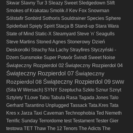
Skwar
Slavny Tur 3
Sleazy Sweet
Sledgedown
Slift
Smokes of Krakatau
Smolik // Kev Fox
Snowman
Sólstafir
Sonbird
Sothoris
Souldrainer
Species
Sphere
Spiderbait
Spięty
Spirit
Stacja B
Stand-up
Stara Wara
State of Mind
Static-X
Steamyard
Steve 'n' Seagulls
Stonerowy Dzień
Steve Martins
Stoned Agnes
Deskorolki
Strachy Na Lachy
Strayfires
Styczyński -
Dżem
Sunsmoke
Super Potwór
Švindl
Sweet Noise
Świąteczny Rozpierdol 02
Świąteczny Rozpierdol 04
Świąteczny Rozpierdol 07
Świąteczny
Świąteczny Rozpierdol 09
Rozpierdol 08
SWW
(Siła W Wersach)
SYNY
Szeptucha
Szkło
Sznur
Sznyt
Sztylety
T.Love
Tabu
Tabula Rasa
Tagada Jones
Talo
Gerhard
Tarantino Unplugged
Tassack
Tata.Kres
Tata
Kres x Jarza
Taxi Caveman
Technophobia
Ted Nemeth
Terrific Sunday
Terrordome
test
Testament
Tester Gier
testowa
TET
Thaw
The 12 Tenors
The Adicts
The