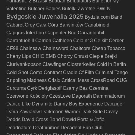
Fantastic 2
Brzask
Buddah
Bulbulators
Bullet for My
Valentine
Butcher Babies
Butelki Zwrotne
BWLN
Bydgoskie Juwenalia 2025
Bydzia.com Band
Cabaret Grey
Cała Góra Barwinków
Canabinoid
Capgras Infection
Carpenter Brut
Carrantouhil
Carrantuohill
Carrion
Cathleen
Cela nr 3
Celkilt
Cerber
CF98
Chainsaw
Chainsword
Chałtcore
Cheap Tobacco
Cherry Lips
CHIO EMB
Chorzy
Chrust
Ciepłe Brejki
Ciurivankopson
Closterkeller
Clawfinger
Cold in Berlin
Cold Shot
Coma
Contract
Cradle Of Filth
Criminal Tango
Crippling Madness
Crisix
Critical Mess
CrossRoad
CUG
Curcuma
Cyrk Deriglasoff
Czarny Bez
Czernina
Czerwone Kościoły
CzesLove
Dagorath
Dammnatorum
Dance Like Dynamite
Danny Boy Experience
Danziger
Daria Zawiałow
Darkmoon Warrior
Dark Side
Davey
Dodds
David Cross Band
Dawid Porta & Jafia
Deathinition
Deadnature
Decadent Fun Club