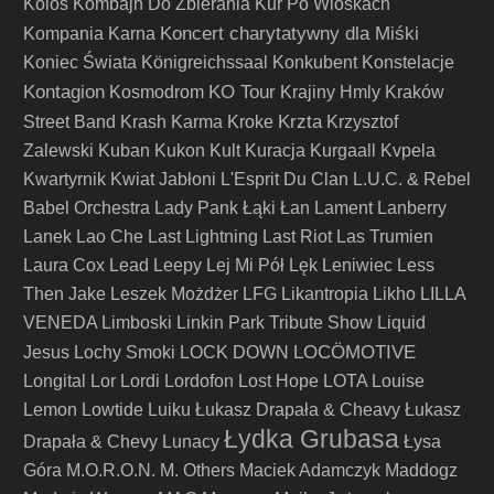
Kolos
Kombajn Do Zbierania Kur Po Wioskach
Koncert charytatywny dla Miśki
Kompania Karna
Koniec Świata
Königreichssaal
Konkubent
Konstelacje
Kontagion
KO Tour
Kosmodrom
Krajiny Hmly
Kraków
Krzta
Street Band
Krash Karma
Kroke
Krzysztof
Zalewski
Kuban
Kukon
Kult
Kuracja
Kurgaall
Kvpela
Kwartyrnik
Kwiat Jabłoni
L'Esprit Du Clan
L.U.C. & Rebel
Babel Orchestra
Lady Pank
Łąki Łan
Lament
Lanberry
Lanek
Lao Che
Last Lightning
Last Riot
Las Trumien
Laura Cox
Lead
Leepy
Lej Mi Pół
Lęk
Leniwiec
Less
Then Jake
Leszek Możdżer
LFG
Likantropia
Likho
LILLA
VENEDA
Limboski
Linkin Park Tribute Show
Liquid
LOCÖMOTIVE
Jesus
Lochy Smoki
LOCK DOWN
Longital
Lor
Lordi
Lordofon
Lost Hope
LOTA
Louise
Lemon
Lowtide
Luiku
Łukasz Drapała & Cheavy
Łukasz
Łydka Grubasa
Drapała & Chevy
Lunacy
Łysa
Góra
M.O.R.O.N.
M. Others
Maciek Adamczyk
Maddogz