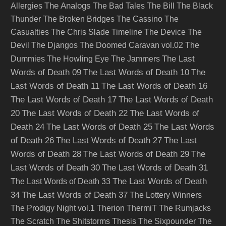
The Analogs
Allergies
The Bad Tales
The Bill
The Black
Thunder
The Broken Bridges
The Cassino
The
Casualties
The Chris Slade Timeline
The Device
The
Devil
The Djangos
The Doomed Caravan vol.02
The
The Last
Dummies
The Howling Eye
The Jammers
Words of Death 09
The Last Words of Death 10
The
Last Words of Death 11
The Last Words of Death 16
The Last Words of Death 17
The Last Words of Death
20
The Last Words of Death 22
The Last Words of
Death 24
The Last Words of Death 25
The Last Words
of Death 26
The Last Words of Death 27
The Last
Words of Death 28
The Last Words of Death 29
The
Last Words of Death 30
The Last Words of Death 31
The Last Words of Death
The Last Words of Death 33
34
The Last Words of Death 37
The Lottery Winners
The Prodigy Night vol.1
Therion
ThermiT
The Rumjacks
The Scratch
The Shitstorms
Thesis
The Sixpounder
The