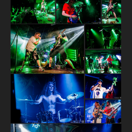
…
…
…
…