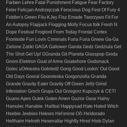
Farben Lehre
Fatal Punishment
Fatigue
Fear Factory
Feler
Felicjan Andrzejczak
Ferocious Dog
Fest Of Fury 4
Fiddler's Green
Filu-KJey
Fisz Emade Tworzywo
Fit For
An Autopsy
Flapjack
Flogging Molly
Focus
folk
Fresh N
Dope Festival
Froglord
From Today
Frontal Cortex
Frontside
Fun Lovin Criminals
Furia
Furia Gniew
Ga-Ga
Zielone Żabki
GAGA
Gallower
Garota
Gedz
Gedziula
Get
The Shot
Get Up!
GGranda
Git Planeta
Glasspop
Gnida
Gnom Elektron
Goat of Arms
Goatwhore
Godsmack
Golec uOrkiestra
Gołoledź
Gong
Good Lookin' Out
Good
Granda
Old Days
Gooral
Gooroleska
Gorgonzolla
Grande
Gravity Eater
Gravity Off
Green Jellÿ
Grind
Infestation
Groch
Grupa Out
Grzegorz Kupczyk & CETI
Guano Apes
Gutek
Guten Amen
Guzior
Gwar
Halny
Happysad
Hamulec
Hanabie.
Hańba!
Hate
Hated Witch
Heebie Jeebies
Hekses
Hel'enine Oči
Heldorado
Hellhaim
Helroth
Hexenaltar
Highfly
Hinol
Hiob Dylan