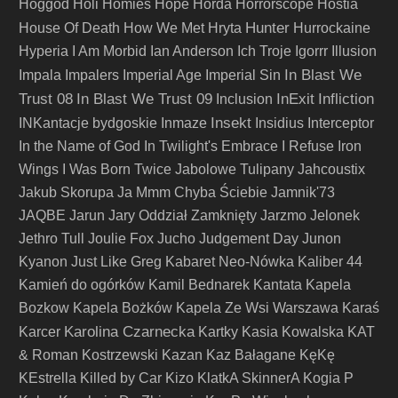
Hoggod
Holi
Homies
Hope
Horda
Horrorscope
Hostia
Hunter
House Of Death
How We Met
Hryta
Hurrockaine
Hyperia
I Am Morbid
Ian Anderson
Ich Troje
Igorrr
Illusion
In Blast We
Impala
Impalers
Imperial Age
Imperial Sin
Trust 08
In Blast We Trust 09
InExit
Infliction
Inclusion
Insekt
INKantacje bydgoskie
Inmaze
Insidius
Interceptor
In the Name of God
In Twilight's Embrace
I Refuse
Iron
Wings
I Was Born Twice
Jabolowe Tulipany
Jahcoustix
Jakub Skorupa
Ja Mmm Chyba Ściebie
Jamnik'73
JAQBE
Jarun
Jary Oddział Zamknięty
Jarzmo
Jelonek
Jethro Tull
Joulie Fox
Jucho
Judgement Day
Junon
Kyanon
Just Like Greg
Kabaret Neo-Nówka
Kaliber 44
Kamień do ogórków
Kamil Bednarek
Kantata
Kapela
Bozkow
Kapela Bożków
Kapela Ze Wsi Warszawa
Karaś
Karolina Czarnecka
Karcer
Kartky
Kasia Kowalska
KAT
& Roman Kostrzewski
Kazan
Kaz Bałagane
KęKę
KEstrella
Killed by Car
Kizo
KlatkA SkinnerA
Kogia P