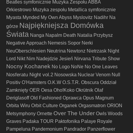
Beatles symfonicznie
Muzyka Zespołu ABBA
Orkiestrowo
Muzyka zespołu Metallica symfonicznie
Myasta
Mynded
My Own Abyss
Myslovitz
Nadihr
Na
Najpiękniejsza Domówka
górze
Świata
Nanga
Napalm Death
Natalia Przybysz
Negative Approach
Nemesis Sopor
Nerki
Neutrina
NeuOberschlesien
Newtonz
Nietrzask
Night
Lord
Nikt
Nim Nadejdzie Jesień
Nirvana Tribute Show
Nocny Kochanek
No Logo
NoNe
No One Leaves
Nosferatu Night vol.2
Nosowska
Nuclear Venom
Null
Positiv
O'Hamsters
O.K.W
O.S.T.R.
Obscura
Oddział
Zamknięty
OER
Oesa
Oho!Koko
Okrütnik
Olaf
Deriglasoff
Old Fashioned
Oprawca
Opus Magnum
Orbita Wiru
Orbit Culture
Organek
Orgasmatron
ORION
Over The Under
Metsymphony
Ornette
Owls Woods
Graves
Padaka TOUR
Paktofonika
Palaye Royale
Pampeluna
Pandemonium
Pandrador
Panzerflower