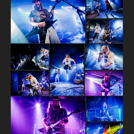
…
…
…
…
…
…
…