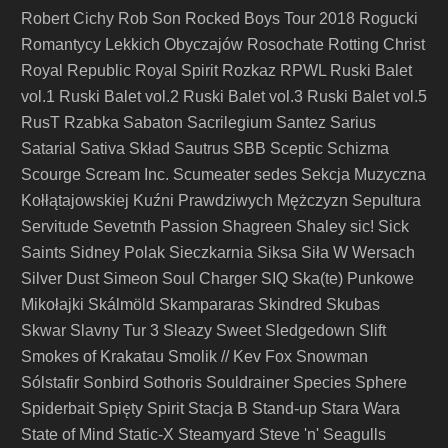
Robert Cichy
Rob Son
Rocked Boys Tour 2018
Rogucki
Romantycy Lekkich Obyczajów
Rosochate
Rotting Christ
Royal Republic
Royal Spirit
Rozkaz
RPWL
Ruski Balet
vol.1
Ruski Balet vol.2
Ruski Balet vol.3
Ruski Balet vol.5
RusT
Rzabka
Sabaton
Sacrilegium
Santez
Sarius
Satarial
Sativa Skład
Sautrus
SBB
Sceptic
Schizma
Scourge
Scream Inc.
Scumeater
sedes
Sekcja Muzyczna
Kołłątajowskiej Kuźni Prawdziwych Mężczyzn
Sepultura
Servitude
Sevetnth Passion
Shagreen
Shaley
sic!
Sick
Saints
Sidney Polak
Sieczkarnia
Siksa
Siła W Wersach
Silver Dust
Simeon Soul Charger
SIQ
Ska(te) Punkowe
Mikołajki
Skálmöld
Skampararas
Skindred
Skubas
Skwar
Slavny Tur 3
Sleazy Sweet
Sledgedown
Slift
Smokes of Krakatau
Smolik // Kev Fox
Snowman
Sólstafir
Sonbird
Sothoris
Souldrainer
Species
Sphere
Spiderbait
Spięty
Spirit
Stacja B
Stand-up
Stara Wara
State of Mind
Static-X
Steamyard
Steve 'n' Seagulls