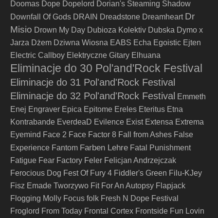
Doomas
Dope
Dopelord
Dorian's Steaming Shadow
Dr
Downfall Of Gods
DRAIN
Dreadstone
Dreamheart
Misio
Drown My Day
Dubioza Kolektiv
Dubska
Dymo x
Jarza
Dżem
Dziwna Wiosna
EABS
Echa
Egoistic
Ejten
Electric Callboy
Elektryczne Gitary
Elhuana
Eliminacje do 30 Pol'and'Rock Festival
Eliminacje do 31 Pol'and'Rock Festival
Eliminacje do 32 Pol'and'Rock Festival
Emmeth
Enej
Engraver
Epica
Epitome
Ereles
Eteritus
Etna
Kontrabande
EverdeaD
Evilence
Exist
Extensa
Extrema
Eyemind
Face 2 Face
Factor 8
Fall from Ashes
False
Farben Lehre
Experience
Fantom
Fatal Punishment
Fatigue
Fear Factory
Feler
Felicjan Andrzejczak
Ferocious Dog
Fest Of Fury 4
Fiddler's Green
Filu-KJey
Fisz Emade Tworzywo
Fit For An Autopsy
Flapjack
Flogging Molly
Focus
folk
Fresh N Dope Festival
Froglord
From Today
Frontal Cortex
Frontside
Fun Lovin