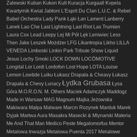
Zalewski
Kuban
Kukon
Kult
Kuracja
Kurgaall
Kvpela
Kwartyrnik
Kwiat Jabłoni
L'Esprit Du Clan
L.U.C. & Rebel
Babel Orchestra
Lady Pank
Łąki Łan
Lament
Lanberry
Lanek
Lao Che
Last Lightning
Last Riot
Las Trumien
Laura Cox
Lead
Leepy
Lej Mi Pół
Lęk
Leniwiec
Less
Then Jake
Leszek Możdżer
LFG
Likantropia
Likho
LILLA
VENEDA
Limboski
Linkin Park Tribute Show
Liquid
LOCÖMOTIVE
Jesus
Lochy Smoki
LOCK DOWN
Longital
Lor
Lordi
Lordofon
Lost Hope
LOTA
Louise
Lemon
Lowtide
Luiku
Łukasz Drapała & Cheavy
Łukasz
Łydka Grubasa
Drapała & Chevy
Lunacy
Łysa
Góra
M.O.R.O.N.
M. Others
Maciek Adamczyk
Maddogz
Made in Warsaw
MAG
Magnum
Majka Jeżowska
Makiwara
Małpa
Malware
Marcin Rozynek
Marduk
Marek
Dyjak
Martwa Aura
Masakra
Masecki & Mlynarski
Materia
Me And That Man
Medico Peste
Megalomorfus
Mentor
Metalowe
Metalowa Inwazja
Metalowa Puenta 2017