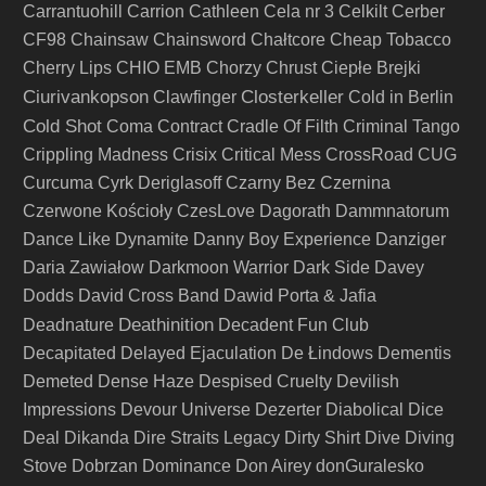
Carrantuohill
Carrion
Cathleen
Cela nr 3
Celkilt
Cerber
CF98
Chainsaw
Chainsword
Chałtcore
Cheap Tobacco
Cherry Lips
CHIO EMB
Chorzy
Chrust
Ciepłe Brejki
Ciurivankopson
Closterkeller
Clawfinger
Cold in Berlin
Cold Shot
Coma
Contract
Cradle Of Filth
Criminal Tango
Crippling Madness
Crisix
Critical Mess
CrossRoad
CUG
Curcuma
Cyrk Deriglasoff
Czarny Bez
Czernina
Czerwone Kościoły
CzesLove
Dagorath
Dammnatorum
Dance Like Dynamite
Danny Boy Experience
Danziger
Daria Zawiałow
Darkmoon Warrior
Dark Side
Davey
Dodds
David Cross Band
Dawid Porta & Jafia
Deathinition
Deadnature
Decadent Fun Club
Decapitated
Delayed Ejaculation
De Łindows
Dementis
Demeted
Dense Haze
Despised Cruelty
Devilish
Impressions
Devour Universe
Dezerter
Diabolical
Dice
Deal
Dikanda
Dire Straits Legacy
Dirty Shirt
Dive
Diving
Stove
Dobrzan
Dominance
Don Airey
donGuralesko