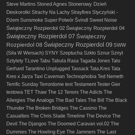
Stonerowy Dzień
Steve Martins
Stoned Agnes
Deskorolki
Strachy Na Lachy
Strayfires
Styczyński -
Dżem
Sunsmoke
Super Potwór
Švindl
Sweet Noise
Świąteczny Rozpierdol 02
Świąteczny Rozpierdol 04
Świąteczny Rozpierdol 07
Świąteczny
Świąteczny Rozpierdol 09
Rozpierdol 08
SWW
(Siła W Wersach)
SYNY
Szeptucha
Szkło
Sznur
Sznyt
Sztylety
T.Love
Tabu
Tabula Rasa
Tagada Jones
Talo
Gerhard
Tarantino Unplugged
Tassack
Tata.Kres
Tata
Kres x Jarza
Taxi Caveman
Technophobia
Ted Nemeth
Terrific Sunday
Terrordome
test
Testament
Tester Gier
testowa
TET
Thaw
The 12 Tenors
The Adicts
The
The Analogs
Allergies
The Bad Tales
The Bill
The Black
Thunder
The Broken Bridges
The Cassino
The
Casualties
The Chris Slade Timeline
The Device
The
Devil
The Djangos
The Doomed Caravan vol.02
The
The Last
Dummies
The Howling Eye
The Jammers