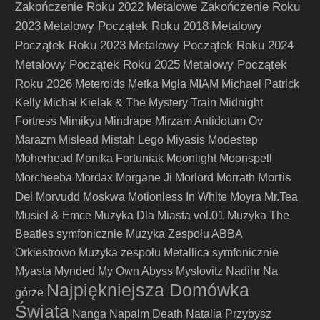
Zakończenie Roku 2022
Metalowe Zakończenie Roku
2023
Metalowy Początek Roku 2018
Metalowy
Początek Roku 2023
Metalowy Początek Roku 2024
Metalowy Początek Roku 2025
Metalowy Początek
Roku 2026
Meteroids
Metka
Mgła
MIAM
Michael Patrick
Kelly
Michał Kielak & The Mystery Train
Midnight
Fortress
Mimikyu
Mindrape
Mirzam Antidotum Ov
Marazm
Mislead
Mistah Lego
Miyasis
Modestep
Moherhead
Monika Fortuniak
Moonlight
Moonspell
Mortis
Morcheeba
Mordax
Morgane Ji
Morlord
Morrath
Dei
Morvudd
Moskwa
Motionless In White
Moyra
Mr.Tea
Musiel & Emce
Muzyka Dla Miasta vol.01
Muzyka The
Beatles symfonicznie
Muzyka Zespołu ABBA
Orkiestrowo
Muzyka zespołu Metallica symfonicznie
Myasta
Mynded
My Own Abyss
Myslovitz
Nadihr
Na
Najpiękniejsza Domówka
górze
Świata
Nanga
Napalm Death
Natalia Przybysz