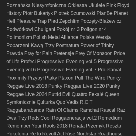
Poznańska Niesymfoniczna Orkiestra Ukulele
Pink Floyd
History
Piotr Bukartyk
Piotrek Szumowski
PlanBe
Planet
Hell
Pleasure Trap
Pled Zepchlim
Poczęty-Błażewicz
Pokój nr 3
Podwórkowi Chuligani
Poligon nr 4
Polimorfizm
Polish Metal Alliance
Polska Wersja
Poparzeni Kawą Trzy
Postnatura
Power of Trinity
Prawda
Pray for Pain
Pretensje
Prey Of Monsoon
Price
Progressive Evening vol.5
of Life
Profeci
Progressive
Progressive Evening vol.7
Evening vol.6
Proletaryat
Pull The Wire
Punky
Proximity
Przybył
Ptaky
Ptaxon
Reggae Live 2018
Punky Reggae Live 2020
Punky
Reggae Live 2024
Putrid Evil
Quattro Fekalé
Queen
Symfonicznie
Qulturka
Quo Vadis
R.O.T
Raggabarabanda
Rain Of Claims
Ramchat
Rascal
Raz
Dwa Trzy
Reds'Cool
Reggaeneracja vol.2
Remedium
Remember Your Roots 2018
Renata Przemyk
Reszta
Pokolenia
ReTo
Revolt Act
Rise Northstar
Roadhouse