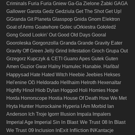
Criminals
Furia
Furia Gniew
Ga-Ga Zielone Żabki
GAGA
Gallower
Garota
Gedz
Gedziula
Get The Shot
Get Up!
GGranda
Git Planeta
Glasspop
Gnida
Gnom Elektron
Goat of Arms
Goatwhore
Golec uOrkiestra
Gołoledź
Gong
Good Lookin' Out
Good Old Days
Gooral
Granda
Gooroleska
Gorgonzolla
Grande
Gravity Eater
Gravity Off
Green Jellÿ
Grind Infestation
Groch
Grupa Out
Grzegorz Kupczyk & CETI
Guano Apes
Gutek
Guten
Amen
Guzior
Gwar
Halny
Hamulec
Hanabie.
Hańba!
Happysad
Hate
Hated Witch
Heebie Jeebies
Hekses
Hel'enine Oči
Heldorado
Hellhaim
Helroth
Hexenaltar
Highfly
Hinol
Hiob Dylan
Hoggod
Holi
Homies
Hope
Horda
Horrorscope
Hostia
House Of Death
How We Met
Hunter
Hryta
Hurrockaine
Hyperia
I Am Morbid
Ian
Anderson
Ich Troje
Igorrr
Illusion
Impala
Impalers
In Blast We Trust 08
In Blast
Imperial Age
Imperial Sin
We Trust 09
InExit
Infliction
Inclusion
INKantacje