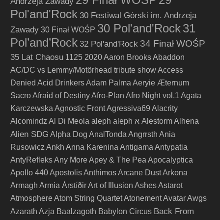
Andrzeja Zawady
Pol'and'Rock
30 Festiwal Górski im. Andrzeja
30 Pol'and'Rock
31
Zawady
30 Finał WOŚP
Pol’and’Rock
34 Finał WOŚP
32 Pol'and'Rock
35 Lat Chaosu
1125
2020
Aaron Brooks
Abaddon
AC/DC vs Lemmy/Motörhead tribute show
Access
Denied
Acid Drinkers
Adam Palma
Aeryie
Æternum
Sacro
Afraid of Destiny
Afro-Plan
Afro Night vol.1
Agata
Karczewska
Agnostic Front
Agressiva69
Alacrity
Alcomindz
Al Di Meola
aleph
aleph א
Alestorm
Alhena
Alien SDG
Alpha Dog
AnalTonda
Angrrsth
Ania
Rusowicz
Ankh
Anna Karenina
Antigama
Antypatia
AntyRefleks
Any More
Apey & The Pea
Apocalyptica
Apollo 440
Apostolis Anthimos
Arcane Dust
Arkona
Armagh
Armia
Árstíðir
Art of Illusion
Ashes
Astarot
Atmosphere
Atom String Quartet
Atonement
Avatar
Awgs
Back From
Azarath
Azja
Baalzagoth
Babylon Circus