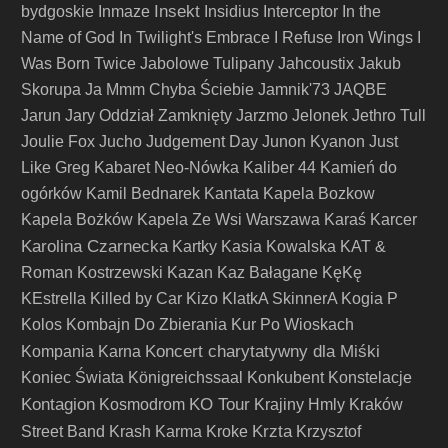
Insekt
bydgoskie
Inmaze
Insidius
Interceptor
In the
Name of God
In Twilight's Embrace
I Refuse
Iron Wings
I
Was Born Twice
Jabolowe Tulipany
Jahcoustix
Jakub
Skorupa
Ja Mmm Chyba Ściebie
Jamnik'73
JAQBE
Jarun
Jary Oddział Zamknięty
Jarzmo
Jelonek
Jethro Tull
Joulie Fox
Jucho
Judgement Day
Junon Kyanon
Just
Like Greg
Kabaret Neo-Nówka
Kaliber 44
Kamień do
ogórków
Kamil Bednarek
Kantata
Kapela Bozkow
Kapela Bożków
Kapela Ze Wsi Warszawa
Karaś
Karcer
Karolina Czarnecka
Kartky
Kasia Kowalska
KAT &
Roman Kostrzewski
Kazan
Kaz Bałagane
KęKę
KEstrella
Killed by Car
Kizo
KlatkA SkinnerA
Kogia P
Kolos
Kombajn Do Zbierania Kur Po Wioskach
Koncert charytatywny dla Miśki
Kompania Karna
Koniec Świata
Königreichssaal
Konkubent
Konstelacje
Kontagion
KO Tour
Kosmodrom
Krajiny Hmly
Kraków
Krzta
Street Band
Krash Karma
Kroke
Krzysztof