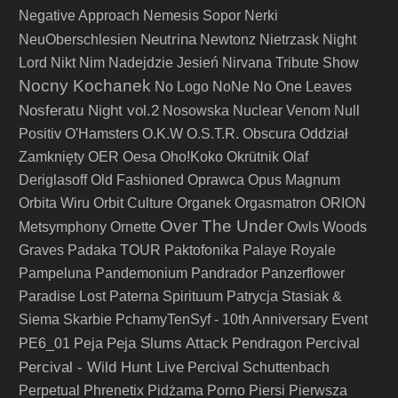
Negative Approach
Nemesis Sopor
Nerki
Neutrina
NeuOberschlesien
Newtonz
Nietrzask
Night
Lord
Nikt
Nim Nadejdzie Jesień
Nirvana Tribute Show
Nocny Kochanek
No Logo
NoNe
No One Leaves
Nosferatu Night vol.2
Nosowska
Nuclear Venom
Null
Positiv
O'Hamsters
O.K.W
O.S.T.R.
Obscura
Oddział
Zamknięty
OER
Oesa
Oho!Koko
Okrütnik
Olaf
Deriglasoff
Old Fashioned
Oprawca
Opus Magnum
Orbita Wiru
Orbit Culture
Organek
Orgasmatron
ORION
Over The Under
Metsymphony
Ornette
Owls Woods
Graves
Padaka TOUR
Paktofonika
Palaye Royale
Pampeluna
Pandemonium
Pandrador
Panzerflower
Paradise Lost
Paterna Spirituum
Patrycja Stasiak &
Siema Skarbie
PchamyTenSyf - 10th Anniversary Event
Peja Slums Attack
Percival
PE6_01
Peja
Pendragon
Percival - Wild Hunt Live
Percival Schuttenbach
Perpetual
Phrenetix
Pidżama Porno
Piersi
Pierwsza