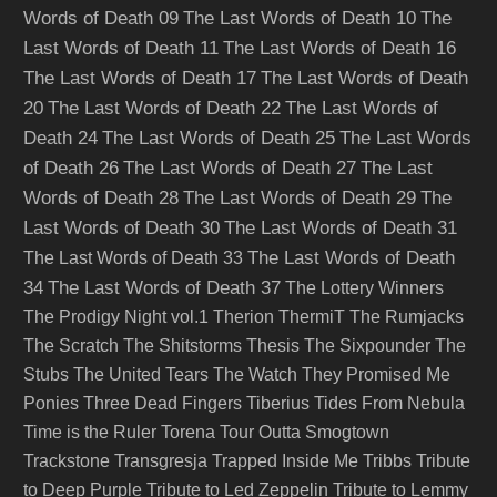
Words of Death 09
The Last Words of Death 10
The
Last Words of Death 11
The Last Words of Death 16
The Last Words of Death 17
The Last Words of Death
20
The Last Words of Death 22
The Last Words of
Death 24
The Last Words of Death 25
The Last Words
of Death 26
The Last Words of Death 27
The Last
Words of Death 28
The Last Words of Death 29
The
Last Words of Death 30
The Last Words of Death 31
The Last Words of Death
The Last Words of Death 33
34
The Last Words of Death 37
The Lottery Winners
The Prodigy Night vol.1
Therion
ThermiT
The Rumjacks
The Scratch
The Shitstorms
Thesis
The Sixpounder
The
Stubs
The United Tears
The Watch
They Promised Me
Ponies
Three Dead Fingers
Tiberius
Tides From Nebula
Time is the Ruler
Torena
Tour Outta Smogtown
Trackstone
Transgresja
Trapped Inside Me
Tribbs
Tribute
to Deep Purple
Tribute to Led Zeppelin
Tribute to Lemmy