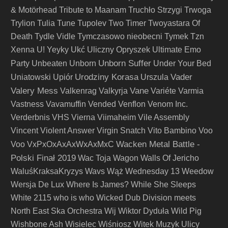
& Motörhead
Tribute to Maanam
Truchło Strzygi
Trwoga
Trylion
Tulia
Tune
Tupolev
Two Timer
Twoyastara Of
Death
Tydle Vidle
Tymczasowo nieobecni
Tymek
Tzn
Xenna
U! Yeyky
Ukć
Uliczny Opryszek
Ultimate Emo
Unborn Suffer
Party
Unbeaten
Unborn
Under Your Bed
Urodziny Korasa
Vader
Uniatowski
Upiór
Urszula
Valery Mess
Vane
Valkenrag
Valkyrja
Variéte
Varmia
Vastness
Vavamuffin
Vended
Venflon
Venom Inc.
Verderbnis
VHS
Vierna
Viimaheim
Vile Assembly
Vincent
Violent Answer
Virgin Snatch
Vito Bambino
Voo
Wacken Metal Battle -
Voo
VxPxOxAxAxWxAxMxC
Polski Finał 2019
Wac Toja
Wagon
Walls Of Jericho
WaluśKraksaKryzys
Wavs
Wąż
Wednesday 13
Weedow
Wersja De Lux
Where Is James?
While She Sleeps
White 2115
who is who
Wicked Dub Division meets
North East Ska Orchestra
Wij
Wiktor Dyduła
Wild Pig
Wishbone Ash
Wisielec
Wiśniosz
Witek Muzyk Ulicy