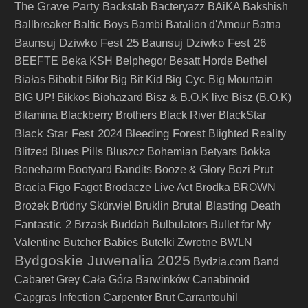
The Grave Party
Backstab
Bacteryazz
BAiKA
Bakshish
Ballbreaker
Baltic Boys
Bambi
Batalion d'Amour
Batna
Baunsuj Dziwko Fest 25
Baunsuj Dziwko Fest 26
BEEFTE
Beka KSH
Belphegor
Besatt Horde
Bethel
Big Cyc
Białas
Bibobit
Bifor
Big Bit Kid
Big Mountain
BIG UP!
Bikkos
Biohazard
Bisz & B.O.K live
Bisz (B.O.K)
Bitamina
Blackberry Brothers
Black River
BlackStar
Black Star Fest 2024
Bleeding Forest
Blighted Reality
Blitzed
Blues Pills
Bluszcz
Bohemian Betyars
Bokka
Boneharm
Bootyard Bandits
Booze & Glory
Bozi Prut
Bracia Figo Fagot
Brodacze Live Act
Brodka
BROWN
Brutal Blasting Death
Brożek
Brüdny Skürwiel
Bruklin
Fantastic 2
Brzask
Buddah
Bulbulators
Bullet for My
Valentine
Butcher Babies
Butelki Zwrotne
BWLN
Bydgoskie Juwenalia 2025
Bydzia.com Band
Cabaret Grey
Cała Góra Barwinków
Canabinoid
Capgras Infection
Carpenter Brut
Carrantouhil