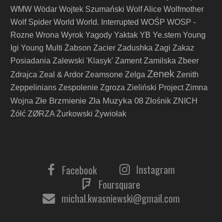
WMW
Wödar
Wojtek Szumański
Wolf Alice
Wolfmother
Wolf Spider
World
World. Interrupted
WOŚP
WOSP -
Rozne
Wrona
Wyrok
Yagody
Yaktak
YB
Ye.stem
Young
Igi
Young Multi
Żabson
Zacier
Zadushka
Zagi
Zakaz
Posiadania
Zalewski 'Klasyk'
Zament
Zamilska
Zbeer
Zenek
Zdrajca
Zeal & Ardor
Zeamsone
Zelga
Zenith
Zeppelinians
Zespolenie
Zgroza
Zieliński Project
Zimna
Złe Brzmienie Zła Muzyka 08
Wojna
Złośnik
ZNICH
Żółć
ZØRZA
Żurkowski
Żywiołak
Instagram
Facebook
Foursquare
michal.kwasniewski@gmail.com