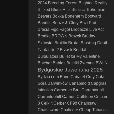
2024
Bleeding Forest
Blighted Reality
Blitzed
Blues Pills
Bluszcz
Bohemian
Betyars
Bokka
Boneharm
Bootyard
Bandits
Booze & Glory
Bozi Prut
Bracia Figo Fagot
Brodacze Live Act
Brodka
BROWN
Brożek
Brüdny
Brutal Blasting Death
Skürwiel
Bruklin
Fantastic 2
Brzask
Buddah
Bulbulators
Bullet for My Valentine
Butcher Babies
Butelki Zwrotne
BWLN
Bydgoskie Juwenalia 2025
Bydzia.com Band
Cabaret Grey
Cała
Góra Barwinków
Canabinoid
Capgras
Infection
Carpenter Brut
Carrantouhil
Carrantuohill
Carrion
Cathleen
Cela nr
3
Celkilt
Cerber
CF98
Chainsaw
Chainsword
Chałtcore
Cheap Tobacco