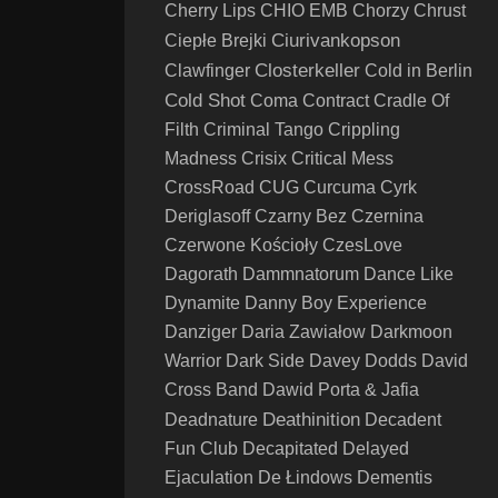
Cherry Lips
CHIO EMB
Chorzy
Chrust
Ciurivankopson
Ciepłe Brejki
Closterkeller
Clawfinger
Cold in Berlin
Cold Shot
Coma
Contract
Cradle Of
Filth
Criminal Tango
Crippling
Madness
Crisix
Critical Mess
CrossRoad
CUG
Curcuma
Cyrk
Deriglasoff
Czarny Bez
Czernina
Czerwone Kościoły
CzesLove
Dagorath
Dammnatorum
Dance Like
Dynamite
Danny Boy Experience
Danziger
Daria Zawiałow
Darkmoon
Warrior
Dark Side
Davey Dodds
David
Cross Band
Dawid Porta & Jafia
Deathinition
Deadnature
Decadent
Fun Club
Decapitated
Delayed
Ejaculation
De Łindows
Dementis