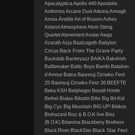
Apocalyptica
Apollo 440
Apostolis
Anthimos
Arcane Dust
Arkona
Armagh
Armia
Árstíðir
Art of Illusion
Ashes
Astarot
Atmosphere
Atom String
Quartet
Atonement
Avatar
Awgs
Azarath
Azja
Baalzagoth
Babylon
Back From The Grave Party
Circus
Backstab
Bacteryazz
BAiKA
Bakshish
Ballbreaker
Baltic Boys
Bambi
Batalion
Baunsuj Dziwko Fest
d'Amour
Batna
25
Baunsuj Dziwko Fest 26
BEEFTE
Beka KSH
Belphegor
Besatt Horde
Bethel
Białas
Bibobit
Bifor
Big Bit Kid
Big Cyc
Big Mountain
BIG UP!
Bikkos
Biohazard
Bisz & B.O.K live
Bisz
(B.O.K)
Bitamina
Blackberry Brothers
Black Star Fest
Black River
BlackStar