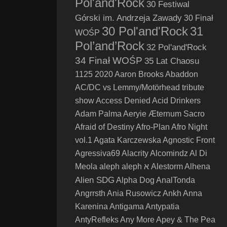
Pol'and'Rock
30 Festiwal
Górski im. Andrzeja Zawady
30 Finał
30 Pol'and'Rock
31
WOŚP
Pol’and’Rock
32 Pol'and'Rock
34 Finał WOŚP
35 Lat Chaosu
1125
2020
Aaron Brooks
Abaddon
AC/DC vs Lemmy/Motörhead tribute
show
Access Denied
Acid Drinkers
Adam Palma
Aeryie
Æternum Sacro
Afraid of Destiny
Afro-Plan
Afro Night
vol.1
Agata Karczewska
Agnostic Front
Agressiva69
Alacrity
Alcomindz
Al Di
Meola
aleph
aleph א
Alestorm
Alhena
Alien SDG
Alpha Dog
AnalTonda
Angrrsth
Ania Rusowicz
Ankh
Anna
Karenina
Antigama
Antypatia
AntyRefleks
Any More
Apey & The Pea