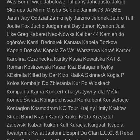
Was Born Twice
Jabolowe Tulipany
Jahcoustix
Jakub
Skorupa
Ja Mmm Chyba Ściebie
Jamnik'73
JAQBE
Jarun
Jary Oddział Zamknięty
Jarzmo
Jelonek
Jethro Tull
Joulie Fox
Jucho
Judgement Day
Junon Kyanon
Just
Like Greg
Kabaret Neo-Nówka
Kaliber 44
Kamień do
ogórków
Kamil Bednarek
Kantata
Kapela Bozkow
Kapela Bożków
Kapela Ze Wsi Warszawa
Karaś
Karcer
Karolina Czarnecka
Kartky
Kasia Kowalska
KAT &
Roman Kostrzewski
Kazan
Kaz Bałagane
KęKę
KEstrella
Killed by Car
Kizo
KlatkA SkinnerA
Kogia P
Kolos
Kombajn Do Zbierania Kur Po Wioskach
Koncert charytatywny dla Miśki
Kompania Karna
Koniec Świata
Königreichssaal
Konkubent
Konstelacje
Kontagion
KO Tour
Kosmodrom
Krajiny Hmly
Kraków
Krzta
Street Band
Krash Karma
Kroke
Krzysztof
Zalewski
Kuban
Kukon
Kult
Kuracja
Kurgaall
Kvpela
Kwartyrnik
Kwiat Jabłoni
L'Esprit Du Clan
L.U.C. & Rebel