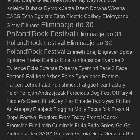
Dropkick Murphys
Drown My Day
Dubioza
Kolektiv
Dubska
Dymo x Jarza
Dżem
Dziwna Wiosna
EABS
Echa
Egoistic
Ejten
Electric Callboy
Elektryczne
Eliminacje do 30
Gitary
Elhuana
Pol'and'Rock Festival
Eliminacje do 31
Pol'and'Rock Festival
Eliminacje do 32
Pol'and'Rock Festival
Emmeth
Enej
Engraver
Epica
Epitome
Ereles
Eteritus
Etna Kontrabande
EverdeaD
Evilence
Exist
Extensa
Extrema
Eyemind
Face 2 Face
Factor 8
Fall from Ashes
False Experience
Fantom
Farben Lehre
Fatal Punishment
Fatigue
Fear Factory
Feler
Felicjan Andrzejczak
Ferocious Dog
Fest Of Fury 4
Fiddler's Green
Filu-KJey
Fisz Emade Tworzywo
Fit For
An Autopsy
Flapjack
Flogging Molly
Focus
folk
Fresh N
Dope Festival
Froglord
From Today
Frontal Cortex
Frontside
Fun Lovin Criminals
Furia
Furia Gniew
Ga-Ga
Zielone Żabki
GAGA
Gallower
Garota
Gedz
Gedziula
Get