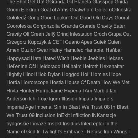
The Shot
Get Up!
GGranda
Git Planeta
Glasspop
Gnida
Gnom Elektron
Goat of Arms
Goatwhore
Golec uOrkiestra
Gołoledź
Gong
Good Lookin' Out
Good Old Days
Gooral
Granda
Gooroleska
Gorgonzolla
Grande
Gravity Eater
Gravity Off
Green Jellÿ
Grind Infestation
Groch
Grupa Out
Grzegorz Kupczyk & CETI
Guano Apes
Gutek
Guten
Amen
Guzior
Gwar
Halny
Hamulec
Hanabie.
Hańba!
Happysad
Hate
Hated Witch
Heebie Jeebies
Hekses
Hel'enine Oči
Heldorado
Hellhaim
Helroth
Hexenaltar
Highfly
Hinol
Hiob Dylan
Hoggod
Holi
Homies
Hope
Horda
Horrorscope
Hostia
House Of Death
How We Met
Hunter
Hryta
Hurrockaine
Hyperia
I Am Morbid
Ian
Anderson
Ich Troje
Igorrr
Illusion
Impala
Impalers
In Blast We Trust 08
In Blast
Imperial Age
Imperial Sin
We Trust 09
InExit
Infliction
Inclusion
INKantacje
Insekt
bydgoskie
Inmaze
Insidius
Interceptor
In the
Name of God
In Twilight's Embrace
I Refuse
Iron Wings
I