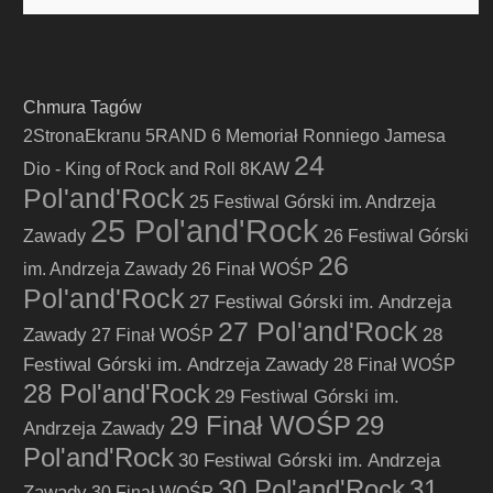
Chmura Tagów
2StronaEkranu
5RAND
6 Memoriał Ronniego Jamesa
24
Dio - King of Rock and Roll
8KAW
Pol'and'Rock
25 Festiwal Górski im. Andrzeja
25 Pol'and'Rock
Zawady
26 Festiwal Górski
26
im. Andrzeja Zawady
26 Finał WOŚP
Pol'and'Rock
27 Festiwal Górski im. Andrzeja
27 Pol'and'Rock
Zawady
28
27 Finał WOŚP
Festiwal Górski im. Andrzeja Zawady
28 Finał WOŚP
28 Pol'and'Rock
29 Festiwal Górski im.
29 Finał WOŚP
29
Andrzeja Zawady
Pol'and'Rock
30 Festiwal Górski im. Andrzeja
30 Pol'and'Rock
31
Zawady
30 Finał WOŚP