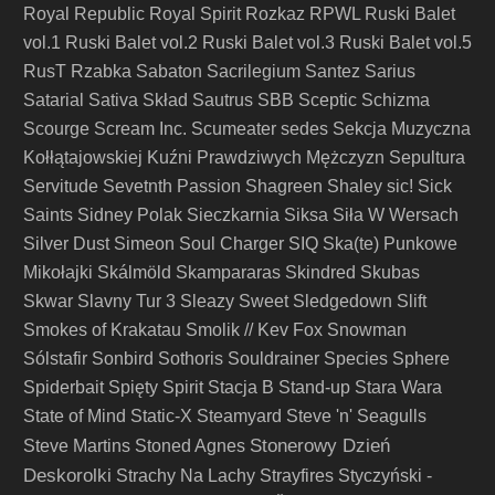
Royal Republic
Royal Spirit
Rozkaz
RPWL
Ruski Balet
vol.1
Ruski Balet vol.2
Ruski Balet vol.3
Ruski Balet vol.5
RusT
Rzabka
Sabaton
Sacrilegium
Santez
Sarius
Satarial
Sativa Skład
Sautrus
SBB
Sceptic
Schizma
Scourge
Scream Inc.
Scumeater
sedes
Sekcja Muzyczna
Kołłątajowskiej Kuźni Prawdziwych Mężczyzn
Sepultura
Servitude
Sevetnth Passion
Shagreen
Shaley
sic!
Sick
Saints
Sidney Polak
Sieczkarnia
Siksa
Siła W Wersach
Silver Dust
Simeon Soul Charger
SIQ
Ska(te) Punkowe
Mikołajki
Skálmöld
Skampararas
Skindred
Skubas
Skwar
Slavny Tur 3
Sleazy Sweet
Sledgedown
Slift
Smokes of Krakatau
Smolik // Kev Fox
Snowman
Sólstafir
Sonbird
Sothoris
Souldrainer
Species
Sphere
Spiderbait
Spięty
Spirit
Stacja B
Stand-up
Stara Wara
State of Mind
Static-X
Steamyard
Steve 'n' Seagulls
Stonerowy Dzień
Steve Martins
Stoned Agnes
Deskorolki
Strachy Na Lachy
Strayfires
Styczyński -