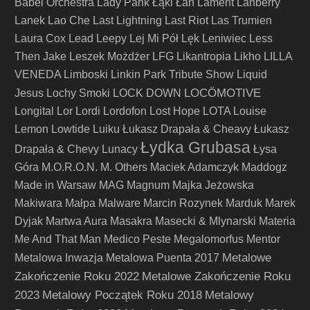
Babel Orchestra
Lady Pank
Łąki Łan
Lament
Lanberry
Lanek
Lao Che
Last Lightning
Last Riot
Las Trumien
Laura Cox
Lead
Leepy
Lej Mi Pół
Lęk
Leniwiec
Less
Then Jake
Leszek Możdżer
LFG
Likantropia
Likho
LILLA
VENEDA
Limboski
Linkin Park Tribute Show
Liquid
LOCÖMOTIVE
Jesus
Lochy Smoki
LOCK DOWN
Longital
Lor
Lordi
Lordofon
Lost Hope
LOTA
Louise
Lemon
Lowtide
Luiku
Łukasz Drapała & Cheavy
Łukasz
Łydka Grubasa
Drapała & Chevy
Lunacy
Łysa
Góra
M.O.R.O.N.
M. Others
Maciek Adamczyk
Maddogz
Made in Warsaw
MAG
Magnum
Majka Jeżowska
Makiwara
Małpa
Malware
Marcin Rozynek
Marduk
Marek
Dyjak
Martwa Aura
Masakra
Masecki & Mlynarski
Materia
Me And That Man
Medico Peste
Megalomorfus
Mentor
Metalowe
Metalowa Inwazja
Metalowa Puenta 2017
Zakończenie Roku 2022
Metalowe Zakończenie Roku
2023
Metalowy Początek Roku 2018
Metalowy