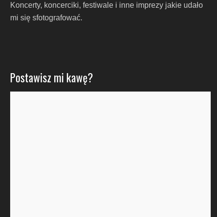
Koncerty, koncerciki, festiwale i inne imprezy jakie udało
mi się sfotografować.
Postawisz mi kawę?