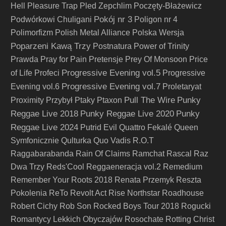
Hell
Pleasure Trap
Pled Zepchlim
Poczęty-Błażewicz
Pokój nr 3
Podwórkowi Chuligani
Poligon nr 4
Polimorfizm
Polish Metal Alliance
Polska Wersja
Poparzeni Kawą Trzy
Postnatura
Power of Trinity
Prawda
Pray for Pain
Pretensje
Prey Of Monsoon
Price
Progressive Evening vol.5
of Life
Profeci
Progressive
Progressive Evening vol.7
Evening vol.6
Proletaryat
Pull The Wire
Punky
Proximity
Przybył
Ptaky
Ptaxon
Reggae Live 2018
Punky Reggae Live 2020
Punky
Reggae Live 2024
Putrid Evil
Quattro Fekalé
Queen
Symfonicznie
Qulturka
Quo Vadis
R.O.T
Raggabarabanda
Rain Of Claims
Ramchat
Rascal
Raz
Dwa Trzy
Reds'Cool
Reggaeneracja vol.2
Remedium
Remember Your Roots 2018
Renata Przemyk
Reszta
Pokolenia
ReTo
Revolt Act
Rise Northstar
Roadhouse
Robert Cichy
Rob Son
Rocked Boys Tour 2018
Rogucki
Romantycy Lekkich Obyczajów
Rosochate
Rotting Christ