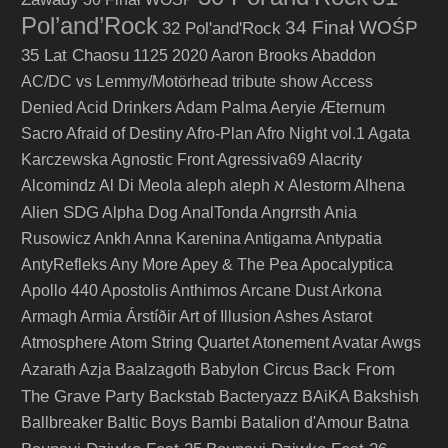
Pol’and’Rock
34 Finał WOŚP
32 Pol'and'Rock
35 Lat Chaosu
1125
2020
Aaron Brooks
Abaddon
AC/DC vs Lemmy/Motörhead tribute show
Access
Denied
Acid Drinkers
Adam Palma
Aeryie
Æternum
Sacro
Afraid of Destiny
Afro-Plan
Afro Night vol.1
Agata
Karczewska
Agnostic Front
Agressiva69
Alacrity
Alcomindz
Al Di Meola
aleph
aleph א
Alestorm
Alhena
Alien SDG
Alpha Dog
AnalTonda
Angrrsth
Ania
Rusowicz
Ankh
Anna Karenina
Antigama
Antypatia
AntyRefleks
Any More
Apey & The Pea
Apocalyptica
Apollo 440
Apostolis Anthimos
Arcane Dust
Arkona
Armagh
Armia
Árstíðir
Art of Illusion
Ashes
Astarot
Atmosphere
Atom String Quartet
Atonement
Avatar
Awgs
Back From
Azarath
Azja
Baalzagoth
Babylon Circus
The Grave Party
Backstab
Bacteryazz
BAiKA
Bakshish
Ballbreaker
Baltic Boys
Bambi
Batalion d'Amour
Batna