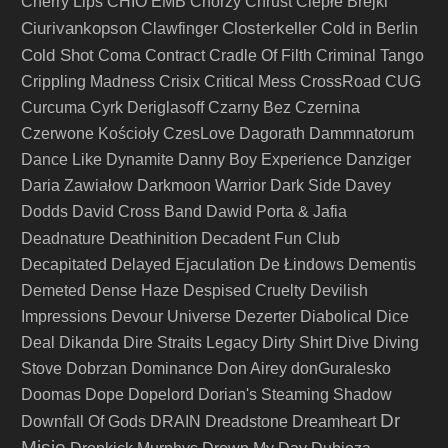
Cherry Lips
CHIO EMB
Chorzy
Chrust
Ciepłe Brejki
Ciurivankopson
Closterkeller
Clawfinger
Cold in Berlin
Cold Shot
Coma
Contract
Cradle Of Filth
Criminal Tango
Crippling Madness
Crisix
Critical Mess
CrossRoad
CUG
Curcuma
Cyrk Deriglasoff
Czarny Bez
Czernina
Czerwone Kościoły
CzesLove
Dagorath
Dammnatorum
Dance Like Dynamite
Danny Boy Experience
Danziger
Daria Zawiałow
Darkmoon Warrior
Dark Side
Davey
Dodds
David Cross Band
Dawid Porta & Jafia
Deathinition
Deadnature
Decadent Fun Club
Decapitated
Delayed Ejaculation
De Łindows
Dementis
Demeted
Dense Haze
Despised Cruelty
Devilish
Impressions
Devour Universe
Dezerter
Diabolical
Dice
Deal
Dikanda
Dire Straits Legacy
Dirty Shirt
Dive
Diving
Stove
Dobrzan
Dominance
Don Airey
donGuralesko
Doomas
Dope
Dopelord
Dorian's Steaming Shadow
Dr
Downfall Of Gods
DRAIN
Dreadstone
Dreamheart
Misio