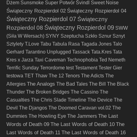
Dżem
Sunsmoke
Super Potwór
Švindl
Sweet Noise
Świąteczny Rozpierdol 02
Świąteczny Rozpierdol 04
Świąteczny Rozpierdol 07
Świąteczny
Świąteczny Rozpierdol 09
Rozpierdol 08
SWW
(Siła W Wersach)
SYNY
Szeptucha
Szkło
Sznur
Sznyt
Sztylety
T.Love
Tabu
Tabula Rasa
Tagada Jones
Talo
Gerhard
Tarantino Unplugged
Tassack
Tata.Kres
Tata
Kres x Jarza
Taxi Caveman
Technophobia
Ted Nemeth
Terrific Sunday
Terrordome
test
Testament
Tester Gier
testowa
TET
Thaw
The 12 Tenors
The Adicts
The
The Analogs
Allergies
The Bad Tales
The Bill
The Black
Thunder
The Broken Bridges
The Cassino
The
Casualties
The Chris Slade Timeline
The Device
The
Devil
The Djangos
The Doomed Caravan vol.02
The
The Last
Dummies
The Howling Eye
The Jammers
Words of Death 09
The Last Words of Death 10
The
Last Words of Death 11
The Last Words of Death 16