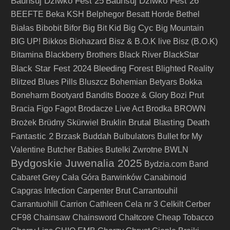
Baunsuj Dziwko Fest 25
Baunsuj Dziwko Fest 26
BEEFTE
Beka KSH
Belphegor
Besatt Horde
Bethel
Big Cyc
Białas
Bibobit
Bifor
Big Bit Kid
Big Mountain
BIG UP!
Bikkos
Biohazard
Bisz & B.O.K live
Bisz (B.O.K)
Bitamina
Blackberry Brothers
Black River
BlackStar
Black Star Fest 2024
Bleeding Forest
Blighted Reality
Blitzed
Blues Pills
Bluszcz
Bohemian Betyars
Bokka
Boneharm
Bootyard Bandits
Booze & Glory
Bozi Prut
Bracia Figo Fagot
Brodacze Live Act
Brodka
BROWN
Brutal Blasting Death
Brożek
Brüdny Skürwiel
Bruklin
Fantastic 2
Brzask
Buddah
Bulbulators
Bullet for My
Valentine
Butcher Babies
Butelki Zwrotne
BWLN
Bydgoskie Juwenalia 2025
Bydzia.com Band
Cabaret Grey
Cała Góra Barwinków
Canabinoid
Capgras Infection
Carpenter Brut
Carrantouhil
Carrantuohill
Carrion
Cathleen
Cela nr 3
Celkilt
Cerber
CF98
Chainsaw
Chainsword
Chałtcore
Cheap Tobacco