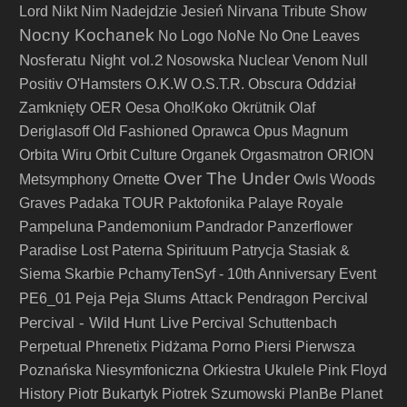
Lord
Nikt
Nim Nadejdzie Jesień
Nirvana Tribute Show
Nocny Kochanek
No Logo
NoNe
No One Leaves
Nosferatu Night vol.2
Nosowska
Nuclear Venom
Null
Positiv
O'Hamsters
O.K.W
O.S.T.R.
Obscura
Oddział
Zamknięty
OER
Oesa
Oho!Koko
Okrütnik
Olaf
Deriglasoff
Old Fashioned
Oprawca
Opus Magnum
Orbita Wiru
Orbit Culture
Organek
Orgasmatron
ORION
Over The Under
Metsymphony
Ornette
Owls Woods
Graves
Padaka TOUR
Paktofonika
Palaye Royale
Pampeluna
Pandemonium
Pandrador
Panzerflower
Paradise Lost
Paterna Spirituum
Patrycja Stasiak &
Siema Skarbie
PchamyTenSyf - 10th Anniversary Event
Peja Slums Attack
Percival
PE6_01
Peja
Pendragon
Percival - Wild Hunt Live
Percival Schuttenbach
Perpetual
Phrenetix
Pidżama Porno
Piersi
Pierwsza
Poznańska Niesymfoniczna Orkiestra Ukulele
Pink Floyd
History
Piotr Bukartyk
Piotrek Szumowski
PlanBe
Planet