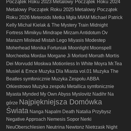
Początek Roku 2023
Metalowy Początek Roku 2024
Metalowy Początek Roku 2025
Metalowy Początek
Roku 2026
Meteroids
Metka
Mgła
MIAM
Michael Patrick
Kelly
Michał Kielak & The Mystery Train
Midnight
Fortress
Mimikyu
Mindrape
Mirzam Antidotum Ov
Marazm
Mislead
Mistah Lego
Miyasis
Modestep
Moherhead
Monika Fortuniak
Moonlight
Moonspell
Mortis
Morcheeba
Mordax
Morgane Ji
Morlord
Morrath
Dei
Morvudd
Moskwa
Motionless In White
Moyra
Mr.Tea
Musiel & Emce
Muzyka Dla Miasta vol.01
Muzyka The
Beatles symfonicznie
Muzyka Zespołu ABBA
Orkiestrowo
Muzyka zespołu Metallica symfonicznie
Myasta
Mynded
My Own Abyss
Myslovitz
Nadihr
Na
Najpiękniejsza Domówka
górze
Świata
Nanga
Napalm Death
Natalia Przybysz
Negative Approach
Nemesis Sopor
Nerki
Neutrina
NeuOberschlesien
Newtonz
Nietrzask
Night