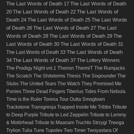
The Last Words of Death 17
The Last Words of Death
20
The Last Words of Death 22
The Last Words of
Death 24
The Last Words of Death 25
The Last Words
of Death 26
The Last Words of Death 27
The Last
Words of Death 28
The Last Words of Death 29
The
Last Words of Death 30
The Last Words of Death 31
The Last Words of Death
The Last Words of Death 33
34
The Last Words of Death 37
The Lottery Winners
The Prodigy Night vol.1
Therion
ThermiT
The Rumjacks
The Scratch
The Shitstorms
Thesis
The Sixpounder
The
Stubs
The United Tears
The Watch
They Promised Me
Ponies
Three Dead Fingers
Tiberius
Tides From Nebula
Time is the Ruler
Torena
Tour Outta Smogtown
Trackstone
Transgresja
Trapped Inside Me
Tribbs
Tribute
to Deep Purple
Tribute to Led Zeppelin
Tribute to Lemmy
& Motörhead
Tribute to Maanam
Truchło Strzygi
Trwoga
Trylion
Tulia
Tune
Tupolev
Two Timer
Twoyastara Of