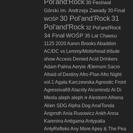
Pol'and'Rock
30 Festiwal
Górski im. Andrzeja Zawady
30 Finał
30 Pol'and'Rock
31
WOŚP
Pol’and’Rock
32 Pol'and'Rock
34 Finał WOŚP
35 Lat Chaosu
1125
2020
Aaron Brooks
Abaddon
AC/DC vs Lemmy/Motörhead tribute
show
Access Denied
Acid Drinkers
Adam Palma
Aeryie
Æternum Sacro
Afraid of Destiny
Afro-Plan
Afro Night
vol.1
Agata Karczewska
Agnostic Front
Agressiva69
Alacrity
Alcomindz
Al Di
Meola
aleph
aleph א
Alestorm
Alhena
Alien SDG
Alpha Dog
AnalTonda
Angrrsth
Ania Rusowicz
Ankh
Anna
Karenina
Antigama
Antypatia
AntyRefleks
Any More
Apey & The Pea