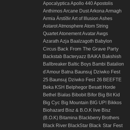
Apocalyptica
Apollo 440
Apostolis
Anthimos
Arcane Dust
Arkona
Armagh
Armia
Árstíðir
Art of Illusion
Ashes
Astarot
Atmosphere
Atom String
Quartet
Atonement
Avatar
Awgs
Azarath
Azja
Baalzagoth
Babylon
Back From The Grave Party
Circus
Backstab
Bacteryazz
BAiKA
Bakshish
Ballbreaker
Baltic Boys
Bambi
Batalion
Baunsuj Dziwko Fest
d'Amour
Batna
25
Baunsuj Dziwko Fest 26
BEEFTE
Beka KSH
Belphegor
Besatt Horde
Bethel
Białas
Bibobit
Bifor
Big Bit Kid
Big Cyc
Big Mountain
BIG UP!
Bikkos
Biohazard
Bisz & B.O.K live
Bisz
(B.O.K)
Bitamina
Blackberry Brothers
Black Star Fest
Black River
BlackStar