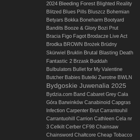
2024
Bleeding Forest
Blighted Reality
Blitzed
Blues Pills
Bluszcz
Bohemian
Betyars
Bokka
Boneharm
Bootyard
Bandits
Booze & Glory
Bozi Prut
Bracia Figo Fagot
Brodacze Live Act
Brodka
BROWN
Brożek
Brüdny
Brutal Blasting Death
Skürwiel
Bruklin
Fantastic 2
Brzask
Buddah
Bulbulators
Bullet for My Valentine
Butcher Babies
Butelki Zwrotne
BWLN
Bydgoskie Juwenalia 2025
Bydzia.com Band
Cabaret Grey
Cała
Góra Barwinków
Canabinoid
Capgras
Infection
Carpenter Brut
Carrantouhil
Carrantuohill
Carrion
Cathleen
Cela nr
3
Celkilt
Cerber
CF98
Chainsaw
Chainsword
Chałtcore
Cheap Tobacco