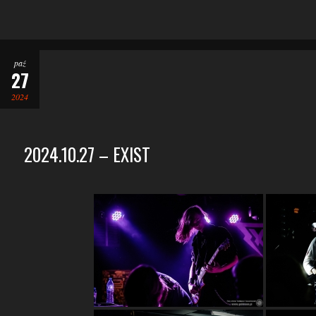
paź
27
2024
2024.10.27 – EXIST