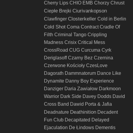
Cherry Lips
CHIO EMB
Chorzy
Chrust
Ciurivankopson
Ciepłe Brejki
Closterkeller
Clawfinger
Cold in Berlin
Cold Shot
Coma
Contract
Cradle Of
Filth
Criminal Tango
Crippling
Madness
Crisix
Critical Mess
CrossRoad
CUG
Curcuma
Cyrk
Deriglasoff
Czarny Bez
Czernina
Czerwone Kościoły
CzesLove
Dagorath
Dammnatorum
Dance Like
Dynamite
Danny Boy Experience
Danziger
Daria Zawiałow
Darkmoon
Warrior
Dark Side
Davey Dodds
David
Cross Band
Dawid Porta & Jafia
Deathinition
Deadnature
Decadent
Fun Club
Decapitated
Delayed
Ejaculation
De Łindows
Dementis