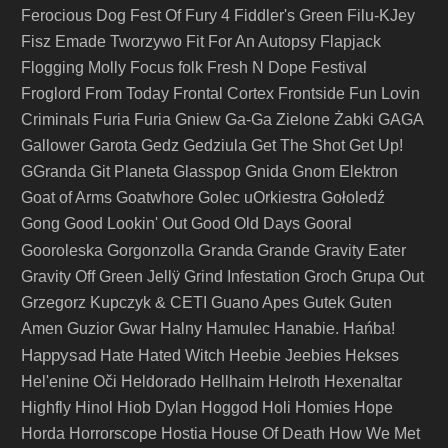
Ferocious Dog
Fest Of Fury 4
Fiddler's Green
Filu-KJey
Fisz Emade Tworzywo
Fit For An Autopsy
Flapjack
Flogging Molly
Focus
folk
Fresh N Dope Festival
Froglord
From Today
Frontal Cortex
Frontside
Fun Lovin
Criminals
Furia
Furia Gniew
Ga-Ga Zielone Żabki
GAGA
Gallower
Garota
Gedz
Gedziula
Get The Shot
Get Up!
GGranda
Git Planeta
Glasspop
Gnida
Gnom Elektron
Goat of Arms
Goatwhore
Golec uOrkiestra
Gołoledź
Gong
Good Lookin' Out
Good Old Days
Gooral
Granda
Gooroleska
Gorgonzolla
Grande
Gravity Eater
Gravity Off
Green Jellÿ
Grind Infestation
Groch
Grupa Out
Grzegorz Kupczyk & CETI
Guano Apes
Gutek
Guten
Amen
Guzior
Gwar
Halny
Hamulec
Hanabie.
Hańba!
Happysad
Hate
Hated Witch
Heebie Jeebies
Hekses
Hel'enine Oči
Heldorado
Hellhaim
Helroth
Hexenaltar
Highfly
Hinol
Hiob Dylan
Hoggod
Holi
Homies
Hope
Horda
Horrorscope
Hostia
House Of Death
How We Met