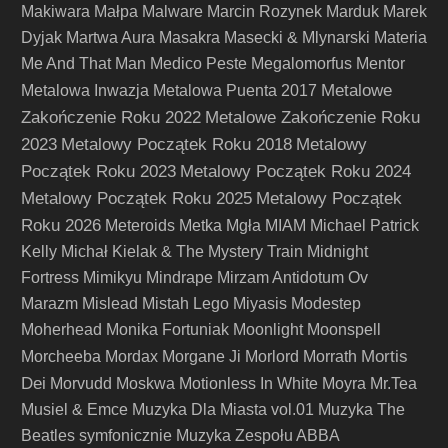
Makiwara
Małpa
Malware
Marcin Rozynek
Marduk
Marek
Dyjak
Martwa Aura
Masakra
Masecki & Mlynarski
Materia
Me And That Man
Medico Peste
Megalomorfus
Mentor
Metalowe
Metalowa Inwazja
Metalowa Puenta 2017
Zakończenie Roku 2022
Metalowe Zakończenie Roku
2023
Metalowy Początek Roku 2018
Metalowy
Początek Roku 2023
Metalowy Początek Roku 2024
Metalowy Początek Roku 2025
Metalowy Początek
Roku 2026
Meteroids
Metka
Mgła
MIAM
Michael Patrick
Kelly
Michał Kielak & The Mystery Train
Midnight
Fortress
Mimikyu
Mindrape
Mirzam Antidotum Ov
Marazm
Mislead
Mistah Lego
Miyasis
Modestep
Moherhead
Monika Fortuniak
Moonlight
Moonspell
Mortis
Morcheeba
Mordax
Morgane Ji
Morlord
Morrath
Dei
Morvudd
Moskwa
Motionless In White
Moyra
Mr.Tea
Musiel & Emce
Muzyka Dla Miasta vol.01
Muzyka The
Beatles symfonicznie
Muzyka Zespołu ABBA