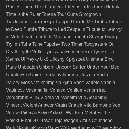
Ponies
Three Dead Fingers
Tiberius
Tides From Nebula
Time is the Ruler
Torena
Tour Outta Smogtown
Trackstone
Transgresja
Trapped Inside Me
Tribbs
Tribute
to Deep Purple
Tribute to Led Zeppelin
Tribute to Lemmy
& Motörhead
Tribute to Maanam
Truchło Strzygi
Trwoga
Trylion
Tulia
Tune
Tupolev
Two Timer
Twoyastara Of
Death
Tydle Vidle
Tymczasowo nieobecni
Tymek
Tzn
Xenna
U! Yeyky
Ukć
Uliczny Opryszek
Ultimate Emo
Unborn Suffer
Party
Unbeaten
Unborn
Under Your Bed
Urodziny Korasa
Vader
Uniatowski
Upiór
Urszula
Valery Mess
Vane
Valkenrag
Valkyrja
Variéte
Varmia
Vastness
Vavamuffin
Vended
Venflon
Venom Inc.
Verderbnis
VHS
Vierna
Viimaheim
Vile Assembly
Vincent
Violent Answer
Virgin Snatch
Vito Bambino
Voo
Wacken Metal Battle -
Voo
VxPxOxAxAxWxAxMxC
Polski Finał 2019
Wac Toja
Wagon
Walls Of Jericho
WaluśKraksaKryzys
Wavs
Wąż
Wednesday 13
Weedow