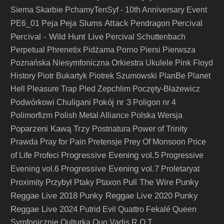
Siema Skarbie
PchamyTenSyf - 10th Anniversary Event
Peja Slums Attack
Percival
PE6_01
Peja
Pendragon
Percival - Wild Hunt Live
Percival Schuttenbach
Perpetual
Phrenetix
Pidżama Porno
Piersi
Pierwsza
Poznańska Niesymfoniczna Orkiestra Ukulele
Pink Floyd
History
Piotr Bukartyk
Piotrek Szumowski
PlanBe
Planet
Hell
Pleasure Trap
Pled Zepchlim
Poczęty-Błażewicz
Pokój nr 3
Podwórkowi Chuligani
Poligon nr 4
Polimorfizm
Polish Metal Alliance
Polska Wersja
Poparzeni Kawą Trzy
Postnatura
Power of Trinity
Prawda
Pray for Pain
Pretensje
Prey Of Monsoon
Price
Progressive Evening vol.5
of Life
Profeci
Progressive
Progressive Evening vol.7
Evening vol.6
Proletaryat
Pull The Wire
Punky
Proximity
Przybył
Ptaky
Ptaxon
Reggae Live 2018
Punky Reggae Live 2020
Punky
Reggae Live 2024
Putrid Evil
Quattro Fekalé
Queen
Symfonicznie
Qulturka
Quo Vadis
R.O.T