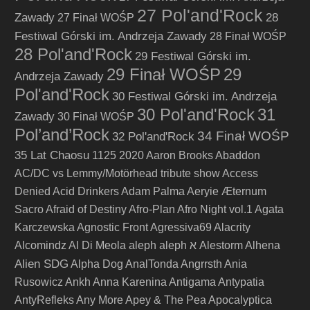
27 Pol'and'Rock
Zawady
28
27 Finał WOŚP
Festiwal Górski im. Andrzeja Zawady
28 Finał WOŚP
28 Pol'and'Rock
29 Festiwal Górski im.
29 Finał WOŚP
29
Andrzeja Zawady
Pol'and'Rock
30 Festiwal Górski im. Andrzeja
30 Pol'and'Rock
31
Zawady
30 Finał WOŚP
Pol’and’Rock
34 Finał WOŚP
32 Pol'and'Rock
35 Lat Chaosu
1125
2020
Aaron Brooks
Abaddon
AC/DC vs Lemmy/Motörhead tribute show
Access
Denied
Acid Drinkers
Adam Palma
Aeryie
Æternum
Sacro
Afraid of Destiny
Afro-Plan
Afro Night vol.1
Agata
Karczewska
Agnostic Front
Agressiva69
Alacrity
Alcomindz
Al Di Meola
aleph
aleph א
Alestorm
Alhena
Alien SDG
Alpha Dog
AnalTonda
Angrrsth
Ania
Rusowicz
Ankh
Anna Karenina
Antigama
Antypatia
AntyRefleks
Any More
Apey & The Pea
Apocalyptica