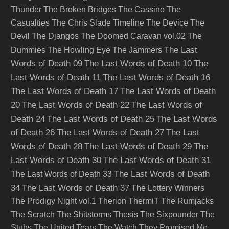
Thunder
The Broken Bridges
The Cassino
The
Casualties
The Chris Slade Timeline
The Device
The
Devil
The Djangos
The Doomed Caravan vol.02
The
The Last
Dummies
The Howling Eye
The Jammers
Words of Death 09
The Last Words of Death 10
The
Last Words of Death 11
The Last Words of Death 16
The Last Words of Death 17
The Last Words of Death
20
The Last Words of Death 22
The Last Words of
Death 24
The Last Words of Death 25
The Last Words
of Death 26
The Last Words of Death 27
The Last
Words of Death 28
The Last Words of Death 29
The
Last Words of Death 30
The Last Words of Death 31
The Last Words of Death
The Last Words of Death 33
34
The Last Words of Death 37
The Lottery Winners
The Prodigy Night vol.1
Therion
ThermiT
The Rumjacks
The Scratch
The Shitstorms
Thesis
The Sixpounder
The
Stubs
The United Tears
The Watch
They Promised Me