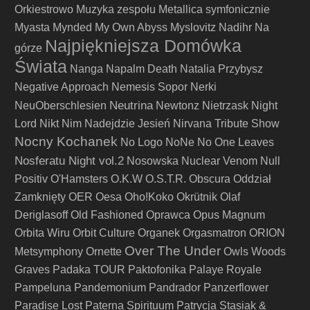
Orkiestrowo
Muzyka zespołu Metallica symfonicznie
Myasta
Mynded
My Own Abyss
Myslovitz
Nadihr
Na
Najpiękniejsza Domówka
górze
Świata
Nanga
Napalm Death
Natalia Przybysz
Negative Approach
Nemesis Sopor
Nerki
Neutrina
NeuOberschlesien
Newtonz
Nietrzask
Night
Lord
Nikt
Nim Nadejdzie Jesień
Nirvana Tribute Show
Nocny Kochanek
No Logo
NoNe
No One Leaves
Nosferatu Night vol.2
Nosowska
Nuclear Venom
Null
Positiv
O'Hamsters
O.K.W
O.S.T.R.
Obscura
Oddział
Zamknięty
OER
Oesa
Oho!Koko
Okrütnik
Olaf
Deriglasoff
Old Fashioned
Oprawca
Opus Magnum
Orbita Wiru
Orbit Culture
Organek
Orgasmatron
ORION
Over The Under
Metsymphony
Ornette
Owls Woods
Graves
Padaka TOUR
Paktofonika
Palaye Royale
Pampeluna
Pandemonium
Pandrador
Panzerflower
Paradise Lost
Paterna Spirituum
Patrycja Stasiak &