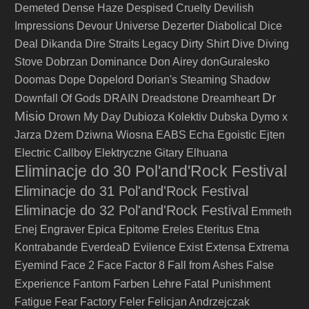
Demeted
Dense Haze
Despised Cruelty
Devilish
Impressions
Devour Universe
Dezerter
Diabolical
Dice
Deal
Dikanda
Dire Straits Legacy
Dirty Shirt
Dive
Diving
Stove
Dobrzan
Dominance
Don Airey
donGuralesko
Doomas
Dope
Dopelord
Dorian's Steaming Shadow
Dr
Downfall Of Gods
DRAIN
Dreadstone
Dreamheart
Misio
Drown My Day
Dubioza Kolektiv
Dubska
Dymo x
Jarza
Dżem
Dziwna Wiosna
EABS
Echa
Egoistic
Ejten
Electric Callboy
Elektryczne Gitary
Elhuana
Eliminacje do 30 Pol'and'Rock Festival
Eliminacje do 31 Pol'and'Rock Festival
Eliminacje do 32 Pol'and'Rock Festival
Emmeth
Enej
Engraver
Epica
Epitome
Ereles
Eteritus
Etna
Kontrabande
EverdeaD
Evilence
Exist
Extensa
Extrema
Eyemind
Face 2 Face
Factor 8
Fall from Ashes
False
Farben Lehre
Experience
Fantom
Fatal Punishment
Fatigue
Fear Factory
Feler
Felicjan Andrzejczak