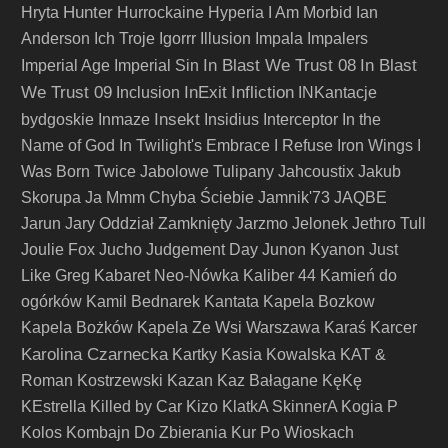
Hunter
Hryta
Hurrockaine
Hyperia
I Am Morbid
Ian
Anderson
Ich Troje
Igorrr
Illusion
Impala
Impalers
In Blast We Trust 08
In Blast
Imperial Age
Imperial Sin
We Trust 09
InExit
Infliction
Inclusion
INKantacje
Insekt
bydgoskie
Inmaze
Insidius
Interceptor
In the
Name of God
In Twilight's Embrace
I Refuse
Iron Wings
I
Was Born Twice
Jabolowe Tulipany
Jahcoustix
Jakub
Skorupa
Ja Mmm Chyba Ściebie
Jamnik'73
JAQBE
Jarun
Jary Oddział Zamknięty
Jarzmo
Jelonek
Jethro Tull
Joulie Fox
Jucho
Judgement Day
Junon Kyanon
Just
Like Greg
Kabaret Neo-Nówka
Kaliber 44
Kamień do
ogórków
Kamil Bednarek
Kantata
Kapela Bozkow
Kapela Bożków
Kapela Ze Wsi Warszawa
Karaś
Karcer
Karolina Czarnecka
Kartky
Kasia Kowalska
KAT &
Roman Kostrzewski
Kazan
Kaz Bałagane
KęKę
KEstrella
Killed by Car
Kizo
KlatkA SkinnerA
Kogia P
Kolos
Kombajn Do Zbierania Kur Po Wioskach