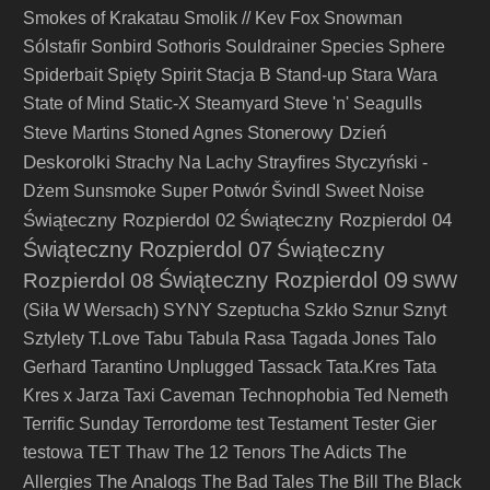
Smokes of Krakatau
Smolik // Kev Fox
Snowman
Sólstafir
Sonbird
Sothoris
Souldrainer
Species
Sphere
Spiderbait
Spięty
Spirit
Stacja B
Stand-up
Stara Wara
State of Mind
Static-X
Steamyard
Steve 'n' Seagulls
Stonerowy Dzień
Steve Martins
Stoned Agnes
Deskorolki
Strachy Na Lachy
Strayfires
Styczyński -
Dżem
Sunsmoke
Super Potwór
Švindl
Sweet Noise
Świąteczny Rozpierdol 02
Świąteczny Rozpierdol 04
Świąteczny Rozpierdol 07
Świąteczny
Świąteczny Rozpierdol 09
Rozpierdol 08
SWW
(Siła W Wersach)
SYNY
Szeptucha
Szkło
Sznur
Sznyt
Sztylety
T.Love
Tabu
Tabula Rasa
Tagada Jones
Talo
Gerhard
Tarantino Unplugged
Tassack
Tata.Kres
Tata
Kres x Jarza
Taxi Caveman
Technophobia
Ted Nemeth
Terrific Sunday
Terrordome
test
Testament
Tester Gier
testowa
TET
Thaw
The 12 Tenors
The Adicts
The
The Analogs
Allergies
The Bad Tales
The Bill
The Black