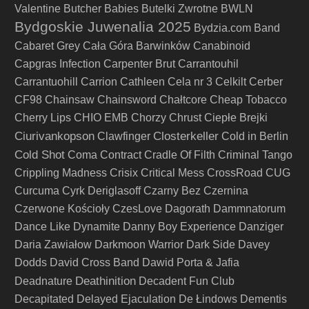
Valentine
Butcher Babies
Butelki Zwrotne
BWLN
Bydgoskie Juwenalia 2025
Bydzia.com Band
Cabaret Grey
Cała Góra Barwinków
Canabinoid
Capgras Infection
Carpenter Brut
Carrantouhil
Carrantuohill
Carrion
Cathleen
Cela nr 3
Celkilt
Cerber
CF98
Chainsaw
Chainsword
Chałtcore
Cheap Tobacco
Cherry Lips
CHIO EMB
Chorzy
Chrust
Ciepłe Brejki
Ciurivankopson
Closterkeller
Clawfinger
Cold in Berlin
Cold Shot
Coma
Contract
Cradle Of Filth
Criminal Tango
Crippling Madness
Crisix
Critical Mess
CrossRoad
CUG
Curcuma
Cyrk Deriglasoff
Czarny Bez
Czernina
Czerwone Kościoły
CzesLove
Dagorath
Dammnatorum
Dance Like Dynamite
Danny Boy Experience
Danziger
Daria Zawiałow
Darkmoon Warrior
Dark Side
Davey
Dodds
David Cross Band
Dawid Porta & Jafia
Deathinition
Deadnature
Decadent Fun Club
Decapitated
Delayed Ejaculation
De Łindows
Dementis