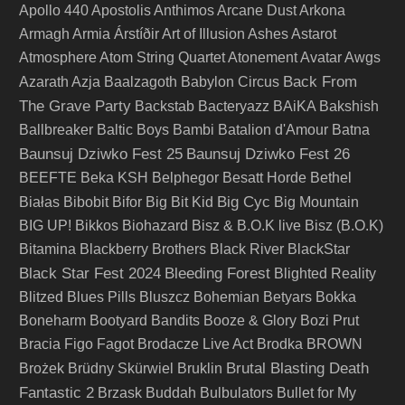
Apollo 440
Apostolis Anthimos
Arcane Dust
Arkona
Armagh
Armia
Árstíðir
Art of Illusion
Ashes
Astarot
Atmosphere
Atom String Quartet
Atonement
Avatar
Awgs
Back From
Azarath
Azja
Baalzagoth
Babylon Circus
The Grave Party
Backstab
Bacteryazz
BAiKA
Bakshish
Ballbreaker
Baltic Boys
Bambi
Batalion d'Amour
Batna
Baunsuj Dziwko Fest 25
Baunsuj Dziwko Fest 26
BEEFTE
Beka KSH
Belphegor
Besatt Horde
Bethel
Big Cyc
Białas
Bibobit
Bifor
Big Bit Kid
Big Mountain
BIG UP!
Bikkos
Biohazard
Bisz & B.O.K live
Bisz (B.O.K)
Bitamina
Blackberry Brothers
Black River
BlackStar
Black Star Fest 2024
Bleeding Forest
Blighted Reality
Blitzed
Blues Pills
Bluszcz
Bohemian Betyars
Bokka
Boneharm
Bootyard Bandits
Booze & Glory
Bozi Prut
Bracia Figo Fagot
Brodacze Live Act
Brodka
BROWN
Brutal Blasting Death
Brożek
Brüdny Skürwiel
Bruklin
Fantastic 2
Brzask
Buddah
Bulbulators
Bullet for My