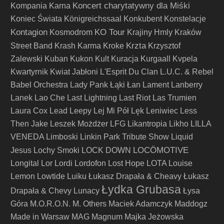
Koncert charytatywny dla Miśki
Kompania Karna
Koniec Świata
Königreichssaal
Konkubent
Konstelacje
Kontagion
KO Tour
Kosmodrom
Krajiny Hmly
Kraków
Krzta
Street Band
Krash Karma
Kroke
Krzysztof
Zalewski
Kuban
Kukon
Kult
Kuracja
Kurgaall
Kvpela
Kwartyrnik
Kwiat Jabłoni
L'Esprit Du Clan
L.U.C. & Rebel
Babel Orchestra
Lady Pank
Łąki Łan
Lament
Lanberry
Lanek
Lao Che
Last Lightning
Last Riot
Las Trumien
Laura Cox
Lead
Leepy
Lej Mi Pół
Lęk
Leniwiec
Less
Then Jake
Leszek Możdżer
LFG
Likantropia
Likho
LILLA
VENEDA
Limboski
Linkin Park Tribute Show
Liquid
LOCÖMOTIVE
Jesus
Lochy Smoki
LOCK DOWN
Longital
Lor
Lordi
Lordofon
Lost Hope
LOTA
Louise
Lemon
Lowtide
Luiku
Łukasz Drapała & Cheavy
Łukasz
Łydka Grubasa
Drapała & Chevy
Lunacy
Łysa
Góra
M.O.R.O.N.
M. Others
Maciek Adamczyk
Maddogz
Made in Warsaw
MAG
Magnum
Majka Jeżowska