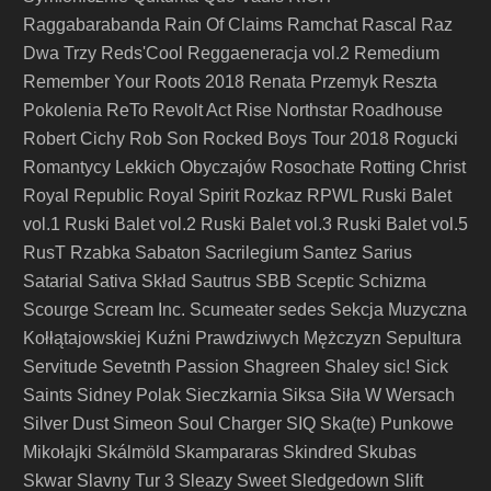
Raggabarabanda
Rain Of Claims
Ramchat
Rascal
Raz
Dwa Trzy
Reds'Cool
Reggaeneracja vol.2
Remedium
Remember Your Roots 2018
Renata Przemyk
Reszta
Pokolenia
ReTo
Revolt Act
Rise Northstar
Roadhouse
Robert Cichy
Rob Son
Rocked Boys Tour 2018
Rogucki
Romantycy Lekkich Obyczajów
Rosochate
Rotting Christ
Royal Republic
Royal Spirit
Rozkaz
RPWL
Ruski Balet
vol.1
Ruski Balet vol.2
Ruski Balet vol.3
Ruski Balet vol.5
RusT
Rzabka
Sabaton
Sacrilegium
Santez
Sarius
Satarial
Sativa Skład
Sautrus
SBB
Sceptic
Schizma
Scourge
Scream Inc.
Scumeater
sedes
Sekcja Muzyczna
Kołłątajowskiej Kuźni Prawdziwych Mężczyzn
Sepultura
Servitude
Sevetnth Passion
Shagreen
Shaley
sic!
Sick
Saints
Sidney Polak
Sieczkarnia
Siksa
Siła W Wersach
Silver Dust
Simeon Soul Charger
SIQ
Ska(te) Punkowe
Mikołajki
Skálmöld
Skampararas
Skindred
Skubas
Skwar
Slavny Tur 3
Sleazy Sweet
Sledgedown
Slift