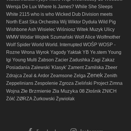
Wersja De Lux
Where Is James?
While She Sleeps
White 2115
who is who
Wicked Dub Division meets
North East Ska Orchestra
Wij
Wiktor Dyduła
Wild Pig
Wishbone Ash
Wisielec
Wiśniosz
Witek Muzyk Ulicy
WMW
Wödar
Wojtek Szumański
Wolf Alice
Wolfmother
Wolf Spider
World
World. Interrupted
WOŚP
WOSP -
Rozne
Wrona
Wyrok
Yagody
Yaktak
YB
Ye.stem
Young
Igi
Young Multi
Żabson
Zacier
Zadushka
Zagi
Zakaz
Posiadania
Zalewski 'Klasyk'
Zament
Zamilska
Zbeer
Zenek
Zdrajca
Zeal & Ardor
Zeamsone
Zelga
Zenith
Zeppelinians
Zespolenie
Zgroza
Zieliński Project
Zimna
Złe Brzmienie Zła Muzyka 08
Wojna
Złośnik
ZNICH
Żółć
ZØRZA
Żurkowski
Żywiołak