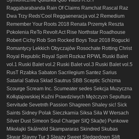
Raggabarabanda
Rain Of Claims
Ramchat
Rascal
Raz
Dwa Trzy
Reds'Cool
Reggaeneracja vol.2
Remedium
Remember Your Roots 2018
Renata Przemyk
Reszta
Pokolenia
ReTo
Revolt Act
Rise Northstar
Roadhouse
Robert Cichy
Rob Son
Rocked Boys Tour 2018
Rogucki
Romantycy Lekkich Obyczajów
Rosochate
Rotting Christ
Royal Republic
Royal Spirit
Rozkaz
RPWL
Ruski Balet
vol.1
Ruski Balet vol.2
Ruski Balet vol.3
Ruski Balet vol.5
RusT
Rzabka
Sabaton
Sacrilegium
Santez
Sarius
Satarial
Sativa Skład
Sautrus
SBB
Sceptic
Schizma
Scourge
Scream Inc.
Scumeater
sedes
Sekcja Muzyczna
Kołłątajowskiej Kuźni Prawdziwych Mężczyzn
Sepultura
Servitude
Sevetnth Passion
Shagreen
Shaley
sic!
Sick
Saints
Sidney Polak
Sieczkarnia
Siksa
Siła W Wersach
Silver Dust
Simeon Soul Charger
SIQ
Ska(te) Punkowe
Mikołajki
Skálmöld
Skampararas
Skindred
Skubas
Skwar
Slavny Tur 3
Sleazy Sweet
Sledgedown
Slift