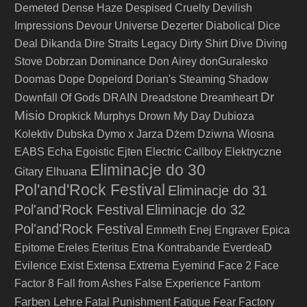
Demeted
Dense Haze
Despised Cruelty
Devilish
Impressions
Devour Universe
Dezerter
Diabolical
Dice
Deal
Dikanda
Dire Straits Legacy
Dirty Shirt
Dive
Diving
Stove
Dobrzan
Dominance
Don Airey
donGuralesko
Doomas
Dope
Dopelord
Dorian's Steaming Shadow
Dr
Downfall Of Gods
DRAIN
Dreadstone
Dreamheart
Misio
Dropkick Murphys
Drown My Day
Dubioza
Kolektiv
Dubska
Dymo x Jarza
Dżem
Dziwna Wiosna
EABS
Echa
Egoistic
Ejten
Electric Callboy
Elektryczne
Eliminacje do 30
Gitary
Elhuana
Pol'and'Rock Festival
Eliminacje do 31
Pol'and'Rock Festival
Eliminacje do 32
Pol'and'Rock Festival
Emmeth
Enej
Engraver
Epica
Epitome
Ereles
Eteritus
Etna Kontrabande
EverdeaD
Evilence
Exist
Extensa
Extrema
Eyemind
Face 2 Face
Factor 8
Fall from Ashes
False Experience
Fantom
Farben Lehre
Fatal Punishment
Fatigue
Fear Factory