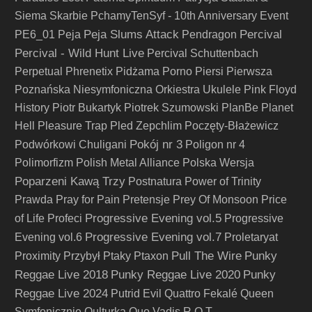
Siema Skarbie
PchamyTenSyf - 10th Anniversary Event
Peja Slums Attack
Percival
PE6_01
Peja
Pendragon
Percival - Wild Hunt Live
Percival Schuttenbach
Perpetual
Phrenetix
Pidżama Porno
Piersi
Pierwsza
Poznańska Niesymfoniczna Orkiestra Ukulele
Pink Floyd
History
Piotr Bukartyk
Piotrek Szumowski
PlanBe
Planet
Hell
Pleasure Trap
Pled Zepchlim
Poczęty-Błażewicz
Pokój nr 3
Podwórkowi Chuligani
Poligon nr 4
Polimorfizm
Polish Metal Alliance
Polska Wersja
Poparzeni Kawą Trzy
Postnatura
Power of Trinity
Prawda
Pray for Pain
Pretensje
Prey Of Monsoon
Price
Progressive Evening vol.5
of Life
Profeci
Progressive
Progressive Evening vol.7
Evening vol.6
Proletaryat
Pull The Wire
Punky
Proximity
Przybył
Ptaky
Ptaxon
Reggae Live 2018
Punky Reggae Live 2020
Punky
Reggae Live 2024
Putrid Evil
Quattro Fekalé
Queen
Symfonicznie
Qulturka
Quo Vadis
R.O.T