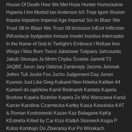
Hunter
House Of Death
How We Met
Hryta
Hurrockaine
Hyperia
I Am Morbid
Ian Anderson
Ich Troje
Igorrr
Illusion
In Blast We
Impala
Impalers
Imperial Age
Imperial Sin
Trust 08
In Blast We Trust 09
InExit
Infliction
Inclusion
Insekt
INKantacje bydgoskie
Inmaze
Insidius
Interceptor
In the Name of God
In Twilight's Embrace
I Refuse
Iron
Wings
I Was Born Twice
Jabolowe Tulipany
Jahcoustix
Jakub Skorupa
Ja Mmm Chyba Ściebie
Jamnik'73
JAQBE
Jarun
Jary Oddział Zamknięty
Jarzmo
Jelonek
Jethro Tull
Joulie Fox
Jucho
Judgement Day
Junon
Kyanon
Just Like Greg
Kabaret Neo-Nówka
Kaliber 44
Kamień do ogórków
Kamil Bednarek
Kantata
Kapela
Bozkow
Kapela Bożków
Kapela Ze Wsi Warszawa
Karaś
Karolina Czarnecka
Karcer
Kartky
Kasia Kowalska
KAT
& Roman Kostrzewski
Kazan
Kaz Bałagane
KęKę
KEstrella
Killed by Car
Kizo
KlatkA SkinnerA
Kogia P
Kolos
Kombajn Do Zbierania Kur Po Wioskach