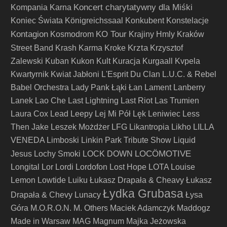
Koncert charytatywny dla Miśki
Kompania Karna
Koniec Świata
Königreichssaal
Konkubent
Konstelacje
Kontagion
KO Tour
Kosmodrom
Krajiny Hmly
Kraków
Krzta
Street Band
Krash Karma
Kroke
Krzysztof
Zalewski
Kuban
Kukon
Kult
Kuracja
Kurgaall
Kvpela
Kwartyrnik
Kwiat Jabłoni
L'Esprit Du Clan
L.U.C. & Rebel
Babel Orchestra
Lady Pank
Łąki Łan
Lament
Lanberry
Lanek
Lao Che
Last Lightning
Last Riot
Las Trumien
Laura Cox
Lead
Leepy
Lej Mi Pół
Lęk
Leniwiec
Less
Then Jake
Leszek Możdżer
LFG
Likantropia
Likho
LILLA
VENEDA
Limboski
Linkin Park Tribute Show
Liquid
LOCÖMOTIVE
Jesus
Lochy Smoki
LOCK DOWN
Longital
Lor
Lordi
Lordofon
Lost Hope
LOTA
Louise
Lemon
Lowtide
Luiku
Łukasz Drapała & Cheavy
Łukasz
Łydka Grubasa
Drapała & Chevy
Lunacy
Łysa
Góra
M.O.R.O.N.
M. Others
Maciek Adamczyk
Maddogz
Made in Warsaw
MAG
Magnum
Majka Jeżowska