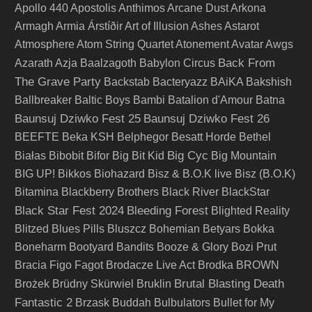
Apollo 440
Apostolis Anthimos
Arcane Dust
Arkona
Armagh
Armia
Árstíðir
Art of Illusion
Ashes
Astarot
Atmosphere
Atom String Quartet
Atonement
Avatar
Awgs
Back From
Azarath
Azja
Baalzagoth
Babylon Circus
The Grave Party
Backstab
Bacteryazz
BAiKA
Bakshish
Ballbreaker
Baltic Boys
Bambi
Batalion d'Amour
Batna
Baunsuj Dziwko Fest 25
Baunsuj Dziwko Fest 26
BEEFTE
Beka KSH
Belphegor
Besatt Horde
Bethel
Big Cyc
Białas
Bibobit
Bifor
Big Bit Kid
Big Mountain
BIG UP!
Bikkos
Biohazard
Bisz & B.O.K live
Bisz (B.O.K)
Bitamina
Blackberry Brothers
Black River
BlackStar
Black Star Fest 2024
Bleeding Forest
Blighted Reality
Blitzed
Blues Pills
Bluszcz
Bohemian Betyars
Bokka
Boneharm
Bootyard Bandits
Booze & Glory
Bozi Prut
Bracia Figo Fagot
Brodacze Live Act
Brodka
BROWN
Brutal Blasting Death
Brożek
Brüdny Skürwiel
Bruklin
Fantastic 2
Brzask
Buddah
Bulbulators
Bullet for My