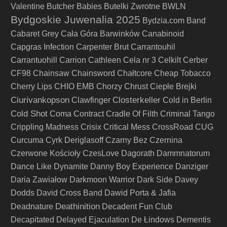
Valentine
Butcher Babies
Butelki Zwrotne
BWLN
Bydgoskie Juwenalia 2025
Bydzia.com Band
Cabaret Grey
Cała Góra Barwinków
Canabinoid
Capgras Infection
Carpenter Brut
Carrantouhil
Carrantuohill
Carrion
Cathleen
Cela nr 3
Celkilt
Cerber
CF98
Chainsaw
Chainsword
Chałtcore
Cheap Tobacco
Cherry Lips
CHIO EMB
Chorzy
Chrust
Ciepłe Brejki
Ciurivankopson
Closterkeller
Clawfinger
Cold in Berlin
Cold Shot
Coma
Contract
Cradle Of Filth
Criminal Tango
Crippling Madness
Crisix
Critical Mess
CrossRoad
CUG
Curcuma
Cyrk Deriglasoff
Czarny Bez
Czernina
Czerwone Kościoły
CzesLove
Dagorath
Dammnatorum
Dance Like Dynamite
Danny Boy Experience
Danziger
Daria Zawiałow
Darkmoon Warrior
Dark Side
Davey
Dodds
David Cross Band
Dawid Porta & Jafia
Deathinition
Deadnature
Decadent Fun Club
Decapitated
Delayed Ejaculation
De Łindows
Dementis