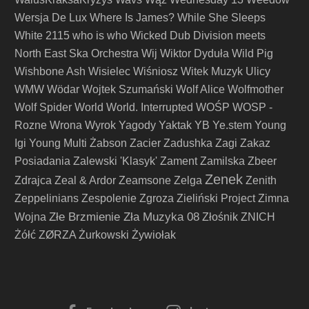
Wersja De Lux
Where Is James?
While She Sleeps
White 2115
who is who
Wicked Dub Division meets
North East Ska Orchestra
Wij
Wiktor Dyduła
Wild Pig
Wishbone Ash
Wisielec
Wiśniosz
Witek Muzyk Ulicy
WMW
Wödar
Wojtek Szumański
Wolf Alice
Wolfmother
Wolf Spider
World
World. Interrupted
WOŚP
WOSP -
Rozne
Wrona
Wyrok
Yagody
Yaktak
YB
Ye.stem
Young
Igi
Young Multi
Żabson
Zacier
Zadushka
Zagi
Zakaz
Posiadania
Zalewski 'Klasyk'
Zament
Zamilska
Zbeer
Zenek
Zdrajca
Zeal & Ardor
Zeamsone
Zelga
Zenith
Zeppelinians
Zespolenie
Zgroza
Zieliński Project
Zimna
Złe Brzmienie Zła Muzyka 08
Wojna
Złośnik
ZNICH
Żółć
ZØRZA
Żurkowski
Żywiołak