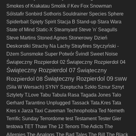
Smokes of Krakatau
Smolik // Kev Fox
Snowman
Sólstafir
Sonbird
Sothoris
Souldrainer
Species
Sphere
Spiderbait
Spięty
Spirit
Stacja B
Stand-up
Stara Wara
State of Mind
Static-X
Steamyard
Steve 'n' Seagulls
Stonerowy Dzień
Steve Martins
Stoned Agnes
Deskorolki
Strachy Na Lachy
Strayfires
Styczyński -
Dżem
Sunsmoke
Super Potwór
Švindl
Sweet Noise
Świąteczny Rozpierdol 02
Świąteczny Rozpierdol 04
Świąteczny Rozpierdol 07
Świąteczny
Świąteczny Rozpierdol 09
Rozpierdol 08
SWW
(Siła W Wersach)
SYNY
Szeptucha
Szkło
Sznur
Sznyt
Sztylety
T.Love
Tabu
Tabula Rasa
Tagada Jones
Talo
Gerhard
Tarantino Unplugged
Tassack
Tata.Kres
Tata
Kres x Jarza
Taxi Caveman
Technophobia
Ted Nemeth
Terrific Sunday
Terrordome
test
Testament
Tester Gier
testowa
TET
Thaw
The 12 Tenors
The Adicts
The
The Analogs
Allergies
The Bad Tales
The Bill
The Black