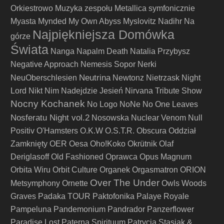
Orkiestrowo
Muzyka zespołu Metallica symfonicznie
Myasta
Mynded
My Own Abyss
Myslovitz
Nadihr
Na
Najpiękniejsza Domówka
górze
Świata
Nanga
Napalm Death
Natalia Przybysz
Negative Approach
Nemesis Sopor
Nerki
Neutrina
NeuOberschlesien
Newtonz
Nietrzask
Night
Lord
Nikt
Nim Nadejdzie Jesień
Nirvana Tribute Show
Nocny Kochanek
No Logo
NoNe
No One Leaves
Nosferatu Night vol.2
Nosowska
Nuclear Venom
Null
Positiv
O'Hamsters
O.K.W
O.S.T.R.
Obscura
Oddział
Zamknięty
OER
Oesa
Oho!Koko
Okrütnik
Olaf
Deriglasoff
Old Fashioned
Oprawca
Opus Magnum
Orbita Wiru
Orbit Culture
Organek
Orgasmatron
ORION
Over The Under
Metsymphony
Ornette
Owls Woods
Graves
Padaka TOUR
Paktofonika
Palaye Royale
Pampeluna
Pandemonium
Pandrador
Panzerflower
Paradise Lost
Paterna Spirituum
Patrycja Stasiak &