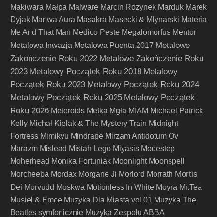
Makiwara
Małpa
Malware
Marcin Rozynek
Marduk
Marek
Dyjak
Martwa Aura
Masakra
Masecki & Mlynarski
Materia
Me And That Man
Medico Peste
Megalomorfus
Mentor
Metalowe
Metalowa Inwazja
Metalowa Puenta 2017
Zakończenie Roku 2022
Metalowe Zakończenie Roku
2023
Metalowy Początek Roku 2018
Metalowy
Początek Roku 2023
Metalowy Początek Roku 2024
Metalowy Początek Roku 2025
Metalowy Początek
Roku 2026
Meteroids
Metka
Mgła
MIAM
Michael Patrick
Kelly
Michał Kielak & The Mystery Train
Midnight
Fortress
Mimikyu
Mindrape
Mirzam Antidotum Ov
Marazm
Mislead
Mistah Lego
Miyasis
Modestep
Moherhead
Monika Fortuniak
Moonlight
Moonspell
Mortis
Morcheeba
Mordax
Morgane Ji
Morlord
Morrath
Dei
Morvudd
Moskwa
Motionless In White
Moyra
Mr.Tea
Musiel & Emce
Muzyka Dla Miasta vol.01
Muzyka The
Beatles symfonicznie
Muzyka Zespołu ABBA