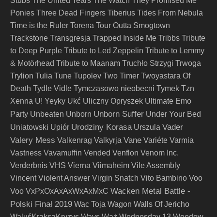
Stubs
The United Tears
The Watch
They Promised Me
Ponies
Three Dead Fingers
Tiberius
Tides From Nebula
Time is the Ruler
Torena
Tour Outta Smogtown
Trackstone
Transgresja
Trapped Inside Me
Tribbs
Tribute
to Deep Purple
Tribute to Led Zeppelin
Tribute to Lemmy
& Motörhead
Tribute to Maanam
Truchło Strzygi
Trwoga
Trylion
Tulia
Tune
Tupolev
Two Timer
Twoyastara Of
Death
Tydle Vidle
Tymczasowo nieobecni
Tymek
Tzn
Xenna
U! Yeyky
Ukć
Uliczny Opryszek
Ultimate Emo
Unborn Suffer
Party
Unbeaten
Unborn
Under Your Bed
Urodziny Korasa
Vader
Uniatowski
Upiór
Urszula
Valery Mess
Vane
Valkenrag
Valkyrja
Variéte
Varmia
Vastness
Vavamuffin
Vended
Venflon
Venom Inc.
Verderbnis
VHS
Vierna
Viimaheim
Vile Assembly
Vincent
Violent Answer
Virgin Snatch
Vito Bambino
Voo
Wacken Metal Battle -
Voo
VxPxOxAxAxWxAxMxC
Polski Finał 2019
Wac Toja
Wagon
Walls Of Jericho
WaluśKraksaKryzys
Wavs
Wąż
Wednesday 13
Weedow