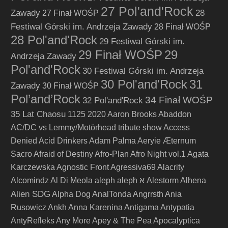
27 Pol'and'Rock
Zawady
28
27 Finał WOŚP
Festiwal Górski im. Andrzeja Zawady
28 Finał WOŚP
28 Pol'and'Rock
29 Festiwal Górski im.
29 Finał WOŚP
29
Andrzeja Zawady
Pol'and'Rock
30 Festiwal Górski im. Andrzeja
30 Pol'and'Rock
31
Zawady
30 Finał WOŚP
Pol’and’Rock
34 Finał WOŚP
32 Pol'and'Rock
35 Lat Chaosu
1125
2020
Aaron Brooks
Abaddon
AC/DC vs Lemmy/Motörhead tribute show
Access
Denied
Acid Drinkers
Adam Palma
Aeryie
Æternum
Sacro
Afraid of Destiny
Afro-Plan
Afro Night vol.1
Agata
Karczewska
Agnostic Front
Agressiva69
Alacrity
Alcomindz
Al Di Meola
aleph
aleph א
Alestorm
Alhena
Alien SDG
Alpha Dog
AnalTonda
Angrrsth
Ania
Rusowicz
Ankh
Anna Karenina
Antigama
Antypatia
AntyRefleks
Any More
Apey & The Pea
Apocalyptica