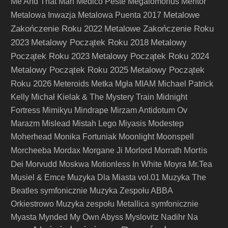
Me And That Man
Medico Peste
Megalomorfus
Mentor
Metalowe
Metalowa Inwazja
Metalowa Puenta 2017
Zakończenie Roku 2022
Metalowe Zakończenie Roku
2023
Metalowy Początek Roku 2018
Metalowy
Początek Roku 2023
Metalowy Początek Roku 2024
Metalowy Początek Roku 2025
Metalowy Początek
Roku 2026
Meteroids
Metka
Mgła
MIAM
Michael Patrick
Kelly
Michał Kielak & The Mystery Train
Midnight
Fortress
Mimikyu
Mindrape
Mirzam Antidotum Ov
Marazm
Mislead
Mistah Lego
Miyasis
Modestep
Moherhead
Monika Fortuniak
Moonlight
Moonspell
Mortis
Morcheeba
Mordax
Morgane Ji
Morlord
Morrath
Dei
Morvudd
Moskwa
Motionless In White
Moyra
Mr.Tea
Musiel & Emce
Muzyka Dla Miasta vol.01
Muzyka The
Beatles symfonicznie
Muzyka Zespołu ABBA
Orkiestrowo
Muzyka zespołu Metallica symfonicznie
Myasta
Mynded
My Own Abyss
Myslovitz
Nadihr
Na