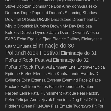
Stove
Dobrzan
Dominance
Don Airey
donGuralesko
Doomas
Dope
Dopelord
Dorian's Steaming Shadow
Dr
Downfall Of Gods
DRAIN
Dreadstone
Dreamheart
Misio
Dropkick Murphys
Drown My Day
Dubioza
Kolektiv
Dubska
Dymo x Jarza
Dżem
Dziwna Wiosna
EABS
Echa
Egoistic
Ejten
Electric Callboy
Elektryczne
Eliminacje do 30
Gitary
Elhuana
Pol'and'Rock Festival
Eliminacje do 31
Pol'and'Rock Festival
Eliminacje do 32
Pol'and'Rock Festival
Emmeth
Enej
Engraver
Epica
Epitome
Ereles
Eteritus
Etna Kontrabande
EverdeaD
Evilence
Exist
Extensa
Extrema
Eyemind
Face 2 Face
Factor 8
Fall from Ashes
False Experience
Fantom
Farben Lehre
Fatal Punishment
Fatigue
Fear Factory
Feler
Felicjan Andrzejczak
Ferocious Dog
Fest Of Fury 4
Fiddler's Green
Filu-KJey
Fisz Emade Tworzywo
Fit For