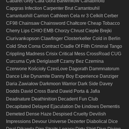
Cabaret Grey
Cała Góra Barwinków
Canabinoid
Capgras Infection
Carpenter Brut
Carrantouhil
Carrantuohill
Carrion
Cathleen
Cela nr 3
Celkilt
Cerber
CF98
Chainsaw
Chainsword
Chałtcore
Cheap Tobacco
Cherry Lips
CHIO EMB
Chorzy
Chrust
Ciepłe Brejki
Ciurivankopson
Closterkeller
Clawfinger
Cold in Berlin
Cold Shot
Coma
Contract
Cradle Of Filth
Criminal Tango
Crippling Madness
Crisix
Critical Mess
CrossRoad
CUG
Curcuma
Cyrk Deriglasoff
Czarny Bez
Czernina
Czerwone Kościoły
CzesLove
Dagorath
Dammnatorum
Dance Like Dynamite
Danny Boy Experience
Danziger
Daria Zawiałow
Darkmoon Warrior
Dark Side
Davey
Dodds
David Cross Band
Dawid Porta & Jafia
Deathinition
Deadnature
Decadent Fun Club
Decapitated
Delayed Ejaculation
De Łindows
Dementis
Demeted
Dense Haze
Despised Cruelty
Devilish
Impressions
Devour Universe
Dezerter
Diabolical
Dice
Deal
Dikanda
Dire Straits Legacy
Dirty Shirt
Dive
Diving