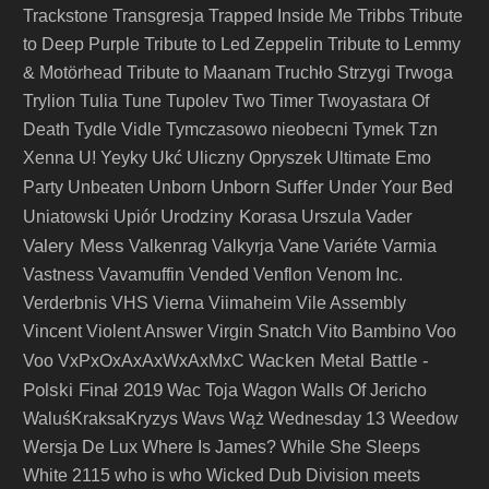
Trackstone
Transgresja
Trapped Inside Me
Tribbs
Tribute
to Deep Purple
Tribute to Led Zeppelin
Tribute to Lemmy
& Motörhead
Tribute to Maanam
Truchło Strzygi
Trwoga
Trylion
Tulia
Tune
Tupolev
Two Timer
Twoyastara Of
Death
Tydle Vidle
Tymczasowo nieobecni
Tymek
Tzn
Xenna
U! Yeyky
Ukć
Uliczny Opryszek
Ultimate Emo
Unborn Suffer
Party
Unbeaten
Unborn
Under Your Bed
Urodziny Korasa
Vader
Uniatowski
Upiór
Urszula
Valery Mess
Vane
Valkenrag
Valkyrja
Variéte
Varmia
Vastness
Vavamuffin
Vended
Venflon
Venom Inc.
Verderbnis
VHS
Vierna
Viimaheim
Vile Assembly
Vincent
Violent Answer
Virgin Snatch
Vito Bambino
Voo
Wacken Metal Battle -
Voo
VxPxOxAxAxWxAxMxC
Polski Finał 2019
Wac Toja
Wagon
Walls Of Jericho
WaluśKraksaKryzys
Wavs
Wąż
Wednesday 13
Weedow
Wersja De Lux
Where Is James?
While She Sleeps
White 2115
who is who
Wicked Dub Division meets