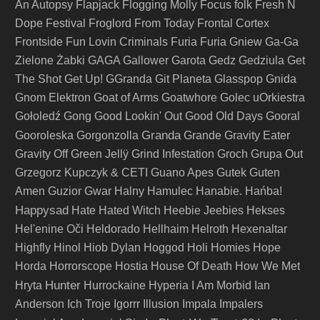
An Autopsy
Flapjack
Flogging Molly
Focus
folk
Fresh N
Dope Festival
Froglord
From Today
Frontal Cortex
Frontside
Fun Lovin Criminals
Furia
Furia Gniew
Ga-Ga
Zielone Żabki
GAGA
Gallower
Garota
Gedz
Gedziula
Get
The Shot
Get Up!
GGranda
Git Planeta
Glasspop
Gnida
Gnom Elektron
Goat of Arms
Goatwhore
Golec uOrkiestra
Gołoledź
Gong
Good Lookin' Out
Good Old Days
Gooral
Granda
Gooroleska
Gorgonzolla
Grande
Gravity Eater
Gravity Off
Green Jellÿ
Grind Infestation
Groch
Grupa Out
Grzegorz Kupczyk & CETI
Guano Apes
Gutek
Guten
Amen
Guzior
Gwar
Halny
Hamulec
Hanabie.
Hańba!
Happysad
Hate
Hated Witch
Heebie Jeebies
Hekses
Hel'enine Oči
Heldorado
Hellhaim
Helroth
Hexenaltar
Highfly
Hinol
Hiob Dylan
Hoggod
Holi
Homies
Hope
Horda
Horrorscope
Hostia
House Of Death
How We Met
Hunter
Hryta
Hurrockaine
Hyperia
I Am Morbid
Ian
Anderson
Ich Troje
Igorrr
Illusion
Impala
Impalers