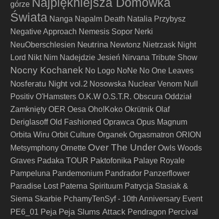
Najpiękniejsza Domówka
górze
Świata
Nanga
Napalm Death
Natalia Przybysz
Negative Approach
Nemesis Sopor
Nerki
Neutrina
NeuOberschlesien
Newtonz
Nietrzask
Night
Lord
Nikt
Nim Nadejdzie Jesień
Nirvana Tribute Show
Nocny Kochanek
No Logo
NoNe
No One Leaves
Nosferatu Night vol.2
Nosowska
Nuclear Venom
Null
Positiv
O'Hamsters
O.K.W
O.S.T.R.
Obscura
Oddział
Zamknięty
OER
Oesa
Oho!Koko
Okrütnik
Olaf
Deriglasoff
Old Fashioned
Oprawca
Opus Magnum
Orbita Wiru
Orbit Culture
Organek
Orgasmatron
ORION
Over The Under
Metsymphony
Ornette
Owls Woods
Graves
Padaka TOUR
Paktofonika
Palaye Royale
Pampeluna
Pandemonium
Pandrador
Panzerflower
Paradise Lost
Paterna Spirituum
Patrycja Stasiak &
Siema Skarbie
PchamyTenSyf - 10th Anniversary Event
Peja Slums Attack
Percival
PE6_01
Peja
Pendragon