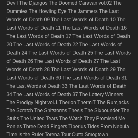
Devil
The Djangos
The Doomed Caravan vol.02
The
The Last
Dummies
The Howling Eye
The Jammers
Words of Death 09
The Last Words of Death 10
The
Last Words of Death 11
The Last Words of Death 16
The Last Words of Death 17
The Last Words of Death
20
The Last Words of Death 22
The Last Words of
Death 24
The Last Words of Death 25
The Last Words
of Death 26
The Last Words of Death 27
The Last
Words of Death 28
The Last Words of Death 29
The
Last Words of Death 30
The Last Words of Death 31
The Last Words of Death
The Last Words of Death 33
34
The Last Words of Death 37
The Lottery Winners
The Prodigy Night vol.1
Therion
ThermiT
The Rumjacks
The Scratch
The Shitstorms
Thesis
The Sixpounder
The
Stubs
The United Tears
The Watch
They Promised Me
Ponies
Three Dead Fingers
Tiberius
Tides From Nebula
Time is the Ruler
Torena
Tour Outta Smogtown