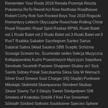
Remember Your Roots 2018
Renata Przemyk
Reszta
Pokolenia
ReTo
Revolt Act
Rise Northstar
Roadhouse
Robert Cichy
Rob Son
Rocked Boys Tour 2018
Rogucki
Romantycy Lekkich Obyczajów
Rosochate
Rotting Christ
Royal Republic
Royal Spirit
Rozkaz
RPWL
Ruski Balet
vol.1
Ruski Balet vol.2
Ruski Balet vol.3
Ruski Balet vol.5
RusT
Rzabka
Sabaton
Sacrilegium
Santez
Sarius
Satarial
Sativa Skład
Sautrus
SBB
Sceptic
Schizma
Scourge
Scream Inc.
Scumeater
sedes
Sekcja Muzyczna
Kołłątajowskiej Kuźni Prawdziwych Mężczyzn
Sepultura
Servitude
Sevetnth Passion
Shagreen
Shaley
sic!
Sick
Saints
Sidney Polak
Sieczkarnia
Siksa
Siła W Wersach
Silver Dust
Simeon Soul Charger
SIQ
Ska(te) Punkowe
Mikołajki
Skálmöld
Skampararas
Skindred
Skubas
Skwar
Slavny Tur 3
Sleazy Sweet
Sledgedown
Slift
Smokes of Krakatau
Smolik // Kev Fox
Snowman
Sólstafir
Sonbird
Sothoris
Souldrainer
Species
Sphere