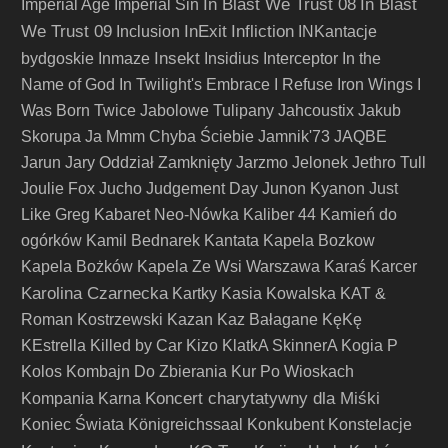
In Blast We Trust 08
In Blast
Imperial Age
Imperial Sin
We Trust 09
InExit
Infliction
Inclusion
INKantacje
Insekt
bydgoskie
Inmaze
Insidius
Interceptor
In the
Name of God
In Twilight's Embrace
I Refuse
Iron Wings
I
Was Born Twice
Jabolowe Tulipany
Jahcoustix
Jakub
Skorupa
Ja Mmm Chyba Ściebie
Jamnik'73
JAQBE
Jarun
Jary Oddział Zamknięty
Jarzmo
Jelonek
Jethro Tull
Joulie Fox
Jucho
Judgement Day
Junon Kyanon
Just
Like Greg
Kabaret Neo-Nówka
Kaliber 44
Kamień do
ogórków
Kamil Bednarek
Kantata
Kapela Bozkow
Kapela Bożków
Kapela Ze Wsi Warszawa
Karaś
Karcer
Karolina Czarnecka
Kartky
Kasia Kowalska
KAT &
Roman Kostrzewski
Kazan
Kaz Bałagane
KęKę
KEstrella
Killed by Car
Kizo
KlatkA SkinnerA
Kogia P
Kolos
Kombajn Do Zbierania Kur Po Wioskach
Koncert charytatywny dla Miśki
Kompania Karna
Koniec Świata
Königreichssaal
Konkubent
Konstelacje