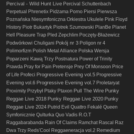
Percival - Wild Hunt Live
Percival Schuttenbach
Perpetual
Phrenetix
Pidżama Porno
Piersi
Pierwsza
Poznańska Niesymfoniczna Orkiestra Ukulele
Pink Floyd
History
Piotr Bukartyk
Piotrek Szumowski
PlanBe
Planet
Hell
Pleasure Trap
Pled Zepchlim
Poczęty-Błażewicz
Pokój nr 3
Podwórkowi Chuligani
Poligon nr 4
Polimorfizm
Polish Metal Alliance
Polska Wersja
Poparzeni Kawą Trzy
Postnatura
Power of Trinity
Prawda
Pray for Pain
Pretensje
Prey Of Monsoon
Price
Progressive Evening vol.5
of Life
Profeci
Progressive
Progressive Evening vol.7
Evening vol.6
Proletaryat
Pull The Wire
Punky
Proximity
Przybył
Ptaky
Ptaxon
Reggae Live 2018
Punky Reggae Live 2020
Punky
Reggae Live 2024
Putrid Evil
Quattro Fekalé
Queen
Symfonicznie
Qulturka
Quo Vadis
R.O.T
Raggabarabanda
Rain Of Claims
Ramchat
Rascal
Raz
Dwa Trzy
Reds'Cool
Reggaeneracja vol.2
Remedium