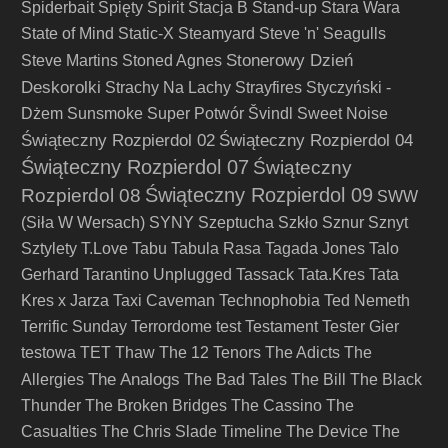
Spiderbait
Spięty
Spirit
Stacja B
Stand-up
Stara Wara
State of Mind
Static-X
Steamyard
Steve 'n' Seagulls
Stonerowy Dzień
Steve Martins
Stoned Agnes
Deskorolki
Strachy Na Lachy
Strayfires
Styczyński -
Dżem
Sunsmoke
Super Potwór
Švindl
Sweet Noise
Świąteczny Rozpierdol 02
Świąteczny Rozpierdol 04
Świąteczny Rozpierdol 07
Świąteczny
Świąteczny Rozpierdol 09
Rozpierdol 08
SWW
(Siła W Wersach)
SYNY
Szeptucha
Szkło
Sznur
Sznyt
Sztylety
T.Love
Tabu
Tabula Rasa
Tagada Jones
Talo
Gerhard
Tarantino Unplugged
Tassack
Tata.Kres
Tata
Kres x Jarza
Taxi Caveman
Technophobia
Ted Nemeth
Terrific Sunday
Terrordome
test
Testament
Tester Gier
testowa
TET
Thaw
The 12 Tenors
The Adicts
The
The Analogs
Allergies
The Bad Tales
The Bill
The Black
Thunder
The Broken Bridges
The Cassino
The
Casualties
The Chris Slade Timeline
The Device
The