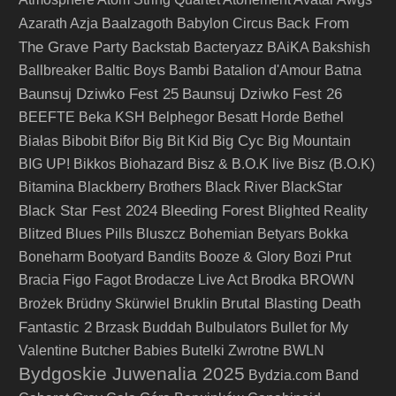
Back From
Azarath
Azja
Baalzagoth
Babylon Circus
The Grave Party
Backstab
Bacteryazz
BAiKA
Bakshish
Ballbreaker
Baltic Boys
Bambi
Batalion d'Amour
Batna
Baunsuj Dziwko Fest 25
Baunsuj Dziwko Fest 26
BEEFTE
Beka KSH
Belphegor
Besatt Horde
Bethel
Big Cyc
Białas
Bibobit
Bifor
Big Bit Kid
Big Mountain
BIG UP!
Bikkos
Biohazard
Bisz & B.O.K live
Bisz (B.O.K)
Bitamina
Blackberry Brothers
Black River
BlackStar
Black Star Fest 2024
Bleeding Forest
Blighted Reality
Blitzed
Blues Pills
Bluszcz
Bohemian Betyars
Bokka
Boneharm
Bootyard Bandits
Booze & Glory
Bozi Prut
Bracia Figo Fagot
Brodacze Live Act
Brodka
BROWN
Brutal Blasting Death
Brożek
Brüdny Skürwiel
Bruklin
Fantastic 2
Brzask
Buddah
Bulbulators
Bullet for My
Valentine
Butcher Babies
Butelki Zwrotne
BWLN
Bydgoskie Juwenalia 2025
Bydzia.com Band