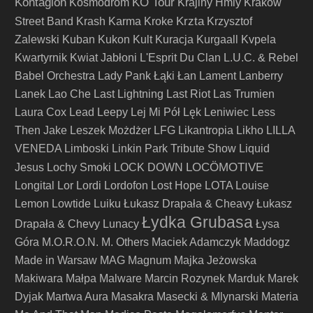
Kontagion
KO Tour
Kosmodrom
Krajiny Hmly
Kraków
Krzta
Street Band
Krash Karma
Kroke
Krzysztof
Zalewski
Kuban
Kukon
Kult
Kuracja
Kurgaall
Kvpela
Kwartyrnik
Kwiat Jabłoni
L'Esprit Du Clan
L.U.C. & Rebel
Babel Orchestra
Lady Pank
Łąki Łan
Lament
Lanberry
Lanek
Lao Che
Last Lightning
Last Riot
Las Trumien
Laura Cox
Lead
Leepy
Lej Mi Pół
Lęk
Leniwiec
Less
Then Jake
Leszek Możdżer
LFG
Likantropia
Likho
LILLA
VENEDA
Limboski
Linkin Park Tribute Show
Liquid
LOCÖMOTIVE
Jesus
Lochy Smoki
LOCK DOWN
Longital
Lor
Lordi
Lordofon
Lost Hope
LOTA
Louise
Lemon
Lowtide
Luiku
Łukasz Drapała & Cheavy
Łukasz
Łydka Grubasa
Drapała & Chevy
Lunacy
Łysa
Góra
M.O.R.O.N.
M. Others
Maciek Adamczyk
Maddogz
Made in Warsaw
MAG
Magnum
Majka Jeżowska
Makiwara
Małpa
Malware
Marcin Rozynek
Marduk
Marek
Dyjak
Martwa Aura
Masakra
Masecki & Mlynarski
Materia