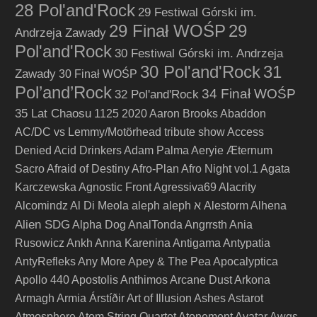
28 Pol'and'Rock
29 Festiwal Górski im.
29 Finał WOŚP
29
Andrzeja Zawady
Pol'and'Rock
30 Festiwal Górski im. Andrzeja
30 Pol'and'Rock
31
Zawady
30 Finał WOŚP
Pol’and’Rock
34 Finał WOŚP
32 Pol'and'Rock
35 Lat Chaosu
1125
2020
Aaron Brooks
Abaddon
AC/DC vs Lemmy/Motörhead tribute show
Access
Denied
Acid Drinkers
Adam Palma
Aeryie
Æternum
Sacro
Afraid of Destiny
Afro-Plan
Afro Night vol.1
Agata
Karczewska
Agnostic Front
Agressiva69
Alacrity
Alcomindz
Al Di Meola
aleph
aleph א
Alestorm
Alhena
Alien SDG
Alpha Dog
AnalTonda
Angrrsth
Ania
Rusowicz
Ankh
Anna Karenina
Antigama
Antypatia
AntyRefleks
Any More
Apey & The Pea
Apocalyptica
Apollo 440
Apostolis Anthimos
Arcane Dust
Arkona
Armagh
Armia
Árstíðir
Art of Illusion
Ashes
Astarot
Atmosphere
Atom String Quartet
Atonement
Avatar
Awgs