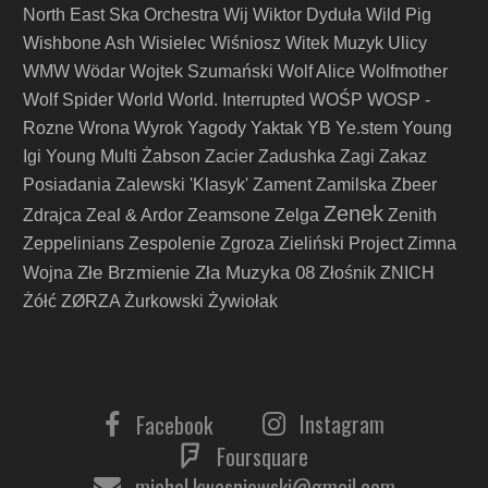
North East Ska Orchestra
Wij
Wiktor Dyduła
Wild Pig
Wishbone Ash
Wisielec
Wiśniosz
Witek Muzyk Ulicy
WMW
Wödar
Wojtek Szumański
Wolf Alice
Wolfmother
Wolf Spider
World
World. Interrupted
WOŚP
WOSP -
Rozne
Wrona
Wyrok
Yagody
Yaktak
YB
Ye.stem
Young
Igi
Young Multi
Żabson
Zacier
Zadushka
Zagi
Zakaz
Posiadania
Zalewski 'Klasyk'
Zament
Zamilska
Zbeer
Zenek
Zdrajca
Zeal & Ardor
Zeamsone
Zelga
Zenith
Zeppelinians
Zespolenie
Zgroza
Zieliński Project
Zimna
Złe Brzmienie Zła Muzyka 08
Wojna
Złośnik
ZNICH
Żółć
ZØRZA
Żurkowski
Żywiołak
Instagram
Facebook
Foursquare
michal.kwasniewski@gmail.com