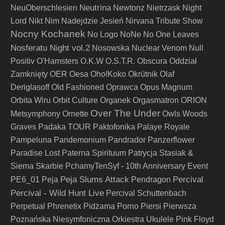
Neutrina
NeuOberschlesien
Newtonz
Nietrzask
Night
Lord
Nikt
Nim Nadejdzie Jesień
Nirvana Tribute Show
Nocny Kochanek
No Logo
NoNe
No One Leaves
Nosferatu Night vol.2
Nosowska
Nuclear Venom
Null
Positiv
O'Hamsters
O.K.W
O.S.T.R.
Obscura
Oddział
Zamknięty
OER
Oesa
Oho!Koko
Okrütnik
Olaf
Deriglasoff
Old Fashioned
Oprawca
Opus Magnum
Orbita Wiru
Orbit Culture
Organek
Orgasmatron
ORION
Over The Under
Metsymphony
Ornette
Owls Woods
Graves
Padaka TOUR
Paktofonika
Palaye Royale
Pampeluna
Pandemonium
Pandrador
Panzerflower
Paradise Lost
Paterna Spirituum
Patrycja Stasiak &
Siema Skarbie
PchamyTenSyf - 10th Anniversary Event
Peja Slums Attack
Percival
PE6_01
Peja
Pendragon
Percival - Wild Hunt Live
Percival Schuttenbach
Perpetual
Phrenetix
Pidżama Porno
Piersi
Pierwsza
Poznańska Niesymfoniczna Orkiestra Ukulele
Pink Floyd