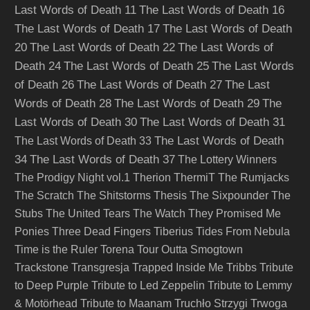
Last Words of Death 11
The Last Words of Death 16
The Last Words of Death 17
The Last Words of Death
20
The Last Words of Death 22
The Last Words of
Death 24
The Last Words of Death 25
The Last Words
of Death 26
The Last Words of Death 27
The Last
Words of Death 28
The Last Words of Death 29
The
Last Words of Death 30
The Last Words of Death 31
The Last Words of Death
The Last Words of Death 33
34
The Last Words of Death 37
The Lottery Winners
The Prodigy Night vol.1
Therion
ThermiT
The Rumjacks
The Scratch
The Shitstorms
Thesis
The Sixpounder
The
Stubs
The United Tears
The Watch
They Promised Me
Ponies
Three Dead Fingers
Tiberius
Tides From Nebula
Time is the Ruler
Torena
Tour Outta Smogtown
Trackstone
Transgresja
Trapped Inside Me
Tribbs
Tribute
to Deep Purple
Tribute to Led Zeppelin
Tribute to Lemmy
& Motörhead
Tribute to Maanam
Truchło Strzygi
Trwoga