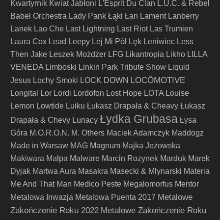
Kwartyrnik
Kwiat Jabłoni
L'Esprit Du Clan
L.U.C. & Rebel
Babel Orchestra
Lady Pank
Łąki Łan
Lament
Lanberry
Lanek
Lao Che
Last Lightning
Last Riot
Las Trumien
Laura Cox
Lead
Leepy
Lej Mi Pół
Lęk
Leniwiec
Less
Then Jake
Leszek Możdżer
LFG
Likantropia
Likho
LILLA
VENEDA
Limboski
Linkin Park Tribute Show
Liquid
LOCÖMOTIVE
Jesus
Lochy Smoki
LOCK DOWN
Longital
Lor
Lordi
Lordofon
Lost Hope
LOTA
Louise
Lemon
Lowtide
Luiku
Łukasz Drapała & Cheavy
Łukasz
Łydka Grubasa
Drapała & Chevy
Lunacy
Łysa
Góra
M.O.R.O.N.
M. Others
Maciek Adamczyk
Maddogz
Made in Warsaw
MAG
Magnum
Majka Jeżowska
Makiwara
Małpa
Malware
Marcin Rozynek
Marduk
Marek
Dyjak
Martwa Aura
Masakra
Masecki & Mlynarski
Materia
Me And That Man
Medico Peste
Megalomorfus
Mentor
Metalowe
Metalowa Inwazja
Metalowa Puenta 2017
Zakończenie Roku 2022
Metalowe Zakończenie Roku