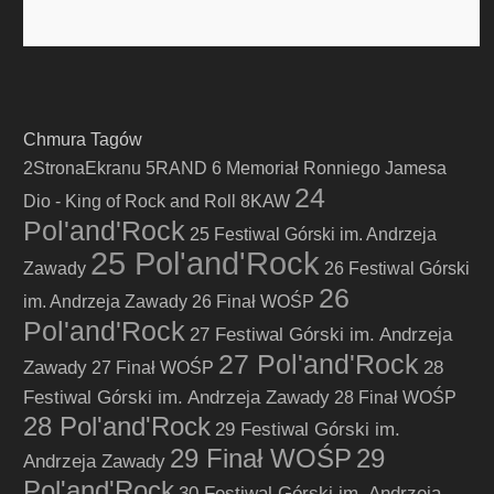
Chmura Tagów
2StronaEkranu
5RAND
6 Memoriał Ronniego Jamesa
24
Dio - King of Rock and Roll
8KAW
Pol'and'Rock
25 Festiwal Górski im. Andrzeja
25 Pol'and'Rock
Zawady
26 Festiwal Górski
26
im. Andrzeja Zawady
26 Finał WOŚP
Pol'and'Rock
27 Festiwal Górski im. Andrzeja
27 Pol'and'Rock
Zawady
28
27 Finał WOŚP
Festiwal Górski im. Andrzeja Zawady
28 Finał WOŚP
28 Pol'and'Rock
29 Festiwal Górski im.
29 Finał WOŚP
29
Andrzeja Zawady
Pol'and'Rock
30 Festiwal Górski im. Andrzeja