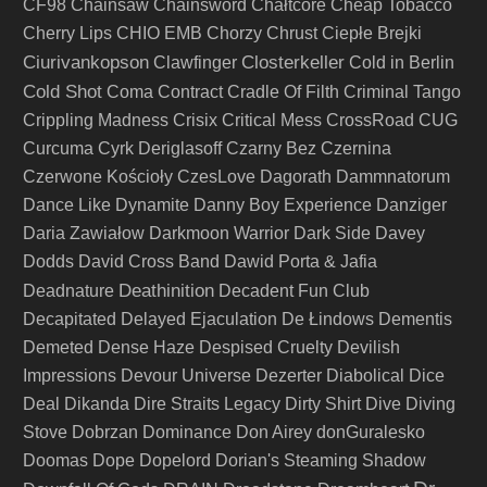
CF98
Chainsaw
Chainsword
Chałtcore
Cheap Tobacco
Cherry Lips
CHIO EMB
Chorzy
Chrust
Ciepłe Brejki
Ciurivankopson
Closterkeller
Clawfinger
Cold in Berlin
Cold Shot
Coma
Contract
Cradle Of Filth
Criminal Tango
Crippling Madness
Crisix
Critical Mess
CrossRoad
CUG
Curcuma
Cyrk Deriglasoff
Czarny Bez
Czernina
Czerwone Kościoły
CzesLove
Dagorath
Dammnatorum
Dance Like Dynamite
Danny Boy Experience
Danziger
Daria Zawiałow
Darkmoon Warrior
Dark Side
Davey
Dodds
David Cross Band
Dawid Porta & Jafia
Deathinition
Deadnature
Decadent Fun Club
Decapitated
Delayed Ejaculation
De Łindows
Dementis
Demeted
Dense Haze
Despised Cruelty
Devilish
Impressions
Devour Universe
Dezerter
Diabolical
Dice
Deal
Dikanda
Dire Straits Legacy
Dirty Shirt
Dive
Diving
Stove
Dobrzan
Dominance
Don Airey
donGuralesko
Doomas
Dope
Dopelord
Dorian's Steaming Shadow