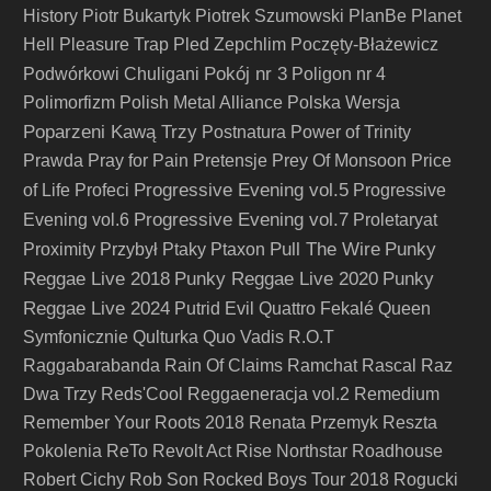
History
Piotr Bukartyk
Piotrek Szumowski
PlanBe
Planet
Hell
Pleasure Trap
Pled Zepchlim
Poczęty-Błażewicz
Pokój nr 3
Podwórkowi Chuligani
Poligon nr 4
Polimorfizm
Polish Metal Alliance
Polska Wersja
Poparzeni Kawą Trzy
Postnatura
Power of Trinity
Prawda
Pray for Pain
Pretensje
Prey Of Monsoon
Price
Progressive Evening vol.5
of Life
Profeci
Progressive
Progressive Evening vol.7
Evening vol.6
Proletaryat
Pull The Wire
Punky
Proximity
Przybył
Ptaky
Ptaxon
Reggae Live 2018
Punky Reggae Live 2020
Punky
Reggae Live 2024
Putrid Evil
Quattro Fekalé
Queen
Symfonicznie
Qulturka
Quo Vadis
R.O.T
Raggabarabanda
Rain Of Claims
Ramchat
Rascal
Raz
Dwa Trzy
Reds'Cool
Reggaeneracja vol.2
Remedium
Remember Your Roots 2018
Renata Przemyk
Reszta
Pokolenia
ReTo
Revolt Act
Rise Northstar
Roadhouse
Robert Cichy
Rob Son
Rocked Boys Tour 2018
Rogucki