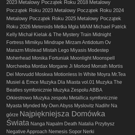
2023
Metalowy Początek Roku 2018
Metalowy
Początek Roku 2023
Metalowy Początek Roku 2024
Metalowy Początek Roku 2025
Metalowy Początek
Roku 2026
Meteroids
Metka
Mgła
MIAM
Michael Patrick
Kelly
Michał Kielak & The Mystery Train
Midnight
Fortress
Mimikyu
Mindrape
Mirzam Antidotum Ov
Marazm
Mislead
Mistah Lego
Miyasis
Modestep
Moherhead
Monika Fortuniak
Moonlight
Moonspell
Mortis
Morcheeba
Mordax
Morgane Ji
Morlord
Morrath
Dei
Morvudd
Moskwa
Motionless In White
Moyra
Mr.Tea
Musiel & Emce
Muzyka Dla Miasta vol.01
Muzyka The
Beatles symfonicznie
Muzyka Zespołu ABBA
Orkiestrowo
Muzyka zespołu Metallica symfonicznie
Myasta
Mynded
My Own Abyss
Myslovitz
Nadihr
Na
Najpiękniejsza Domówka
górze
Świata
Nanga
Napalm Death
Natalia Przybysz
Negative Approach
Nemesis Sopor
Nerki