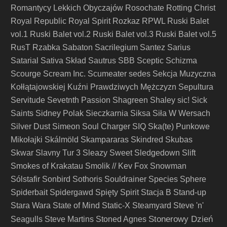
Romantycy Lekkich Obyczajów
Rosochate
Rotting Christ
Royal Republic
Royal Spirit
Rozkaz
RPWL
Ruski Balet
vol.1
Ruski Balet vol.2
Ruski Balet vol.3
Ruski Balet vol.5
RusT
Rzabka
Sabaton
Sacrilegium
Santez
Sarius
Satarial
Sativa Skład
Sautrus
SBB
Sceptic
Schizma
Scourge
Scream Inc.
Scumeater
sedes
Sekcja Muzyczna
Kołłątajowskiej Kuźni Prawdziwych Mężczyzn
Sepultura
Servitude
Sevetnth Passion
Shagreen
Shaley
sic!
Sick
Saints
Sidney Polak
Sieczkarnia
Siksa
Siła W Wersach
Silver Dust
Simeon Soul Charger
SIQ
Ska(te) Punkowe
Mikołajki
Skálmöld
Skampararas
Skindred
Skubas
Skwar
Slavny Tur 3
Sleazy Sweet
Sledgedown
Slift
Smokes of Krakatau
Smolik // Kev Fox
Snowman
Sólstafir
Sonbird
Sothoris
Souldrainer
Species
Sphere
Spiderbait
Spidergawd
Spięty
Spirit
Stacja B
Stand-up
Stara Wara
State of Mind
Static-X
Steamyard
Steve 'n'
Stonerowy Dzień
Seagulls
Steve Martins
Stoned Agnes