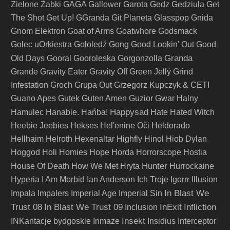
Zielone Żabki
GAGA
Gallower
Garota
Gedz
Gedziula
Get
The Shot
Get Up!
GGranda
Git Planeta
Glasspop
Gnida
Gnom Elektron
Goat of Arms
Goatwhore
Godsmack
Golec uOrkiestra
Gołoledź
Gong
Good Lookin' Out
Good
Granda
Old Days
Gooral
Gooroleska
Gorgonzolla
Grande
Gravity Eater
Gravity Off
Green Jellÿ
Grind
Infestation
Groch
Grupa Out
Grzegorz Kupczyk & CETI
Guano Apes
Gutek
Guten Amen
Guzior
Gwar
Halny
Happysad
Hamulec
Hanabie.
Hańba!
Hate
Hated Witch
Heebie Jeebies
Hekses
Hel'enine Oči
Heldorado
Hellhaim
Helroth
Hexenaltar
Highfly
Hinol
Hiob Dylan
Hoggod
Holi
Homies
Hope
Horda
Horrorscope
Hostia
Hunter
House Of Death
How We Met
Hryta
Hurrockaine
Hyperia
I Am Morbid
Ian Anderson
Ich Troje
Igorrr
Illusion
In Blast We
Impala
Impalers
Imperial Age
Imperial Sin
Trust 08
In Blast We Trust 09
InExit
Infliction
Inclusion
Insekt
INKantacje bydgoskie
Inmaze
Insidius
Interceptor