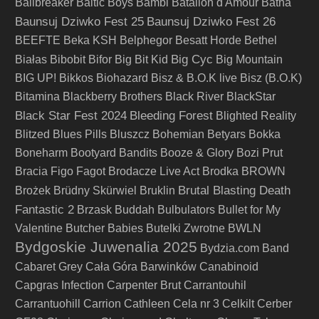
Ballbreaker
Baltic Boys
Bambi
Batalion d'Amour
Batna
Baunsuj Dziwko Fest 25
Baunsuj Dziwko Fest 26
BEEFTE
Beka KSH
Belphegor
Besatt Horde
Bethel
Big Cyc
Białas
Bibobit
Bifor
Big Bit Kid
Big Mountain
BIG UP!
Bikkos
Biohazard
Bisz & B.O.K live
Bisz (B.O.K)
Bitamina
Blackberry Brothers
Black River
BlackStar
Black Star Fest 2024
Bleeding Forest
Blighted Reality
Blitzed
Blues Pills
Bluszcz
Bohemian Betyars
Bokka
Boneharm
Bootyard Bandits
Booze & Glory
Bozi Prut
Bracia Figo Fagot
Brodacze Live Act
Brodka
BROWN
Brutal Blasting Death
Brożek
Brüdny Skürwiel
Bruklin
Fantastic 2
Brzask
Buddah
Bulbulators
Bullet for My
Valentine
Butcher Babies
Butelki Zwrotne
BWLN
Bydgoskie Juwenalia 2025
Bydzia.com Band
Cabaret Grey
Cała Góra Barwinków
Canabinoid
Capgras Infection
Carpenter Brut
Carrantouhil
Carrantuohill
Carrion
Cathleen
Cela nr 3
Celkilt
Cerber