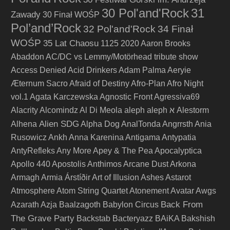
30 Pol'and'Rock
31
Zawady
30 Finał WOŚP
Pol’and’Rock
32 Pol'and'Rock
34 Finał
WOŚP
35 Lat Chaosu
1125
2020
Aaron Brooks
Abaddon
AC/DC vs Lemmy/Motörhead tribute show
Access Denied
Acid Drinkers
Adam Palma
Aeryie
Æternum Sacro
Afraid of Destiny
Afro-Plan
Afro Night
vol.1
Agata Karczewska
Agnostic Front
Agressiva69
Alacrity
Alcomindz
Al Di Meola
aleph
aleph א
Alestorm
Alien SDG
Alhena
Alpha Dog
AnalTonda
Angrrsth
Ania
Rusowicz
Ankh
Anna Karenina
Antigama
Antypatia
AntyRefleks
Any More
Apey & The Pea
Apocalyptica
Apollo 440
Apostolis Anthimos
Arcane Dust
Arkona
Armagh
Armia
Árstíðir
Art of Illusion
Ashes
Astarot
Atmosphere
Atom String Quartet
Atonement
Avatar
Awgs
Back From
Azarath
Azja
Baalzagoth
Babylon Circus
The Grave Party
Backstab
Bacteryazz
BAiKA
Bakshish