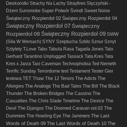
Deskorolki
Strachy Na Lachy
Strayfires
Styczyński -
Dżem
Sunsmoke
Super Potwór
Švindl
Sweet Noise
Świąteczny Rozpierdol 02
Świąteczny Rozpierdol 04
Świąteczny Rozpierdol 07
Świąteczny
Świąteczny Rozpierdol 09
Rozpierdol 08
SWW
(Siła W Wersach)
SYNY
Szeptucha
Szkło
Sznur
Sznyt
Sztylety
T.Love
Tabu
Tabula Rasa
Tagada Jones
Talo
Gerhard
Tarantino Unplugged
Tassack
Tata.Kres
Tata
Kres x Jarza
Taxi Caveman
Technophobia
Ted Nemeth
Terrific Sunday
Terrordome
test
Testament
Tester Gier
testowa
TET
Thaw
The 12 Tenors
The Adicts
The
The Analogs
Allergies
The Bad Tales
The Bill
The Black
Thunder
The Broken Bridges
The Cassino
The
Casualties
The Chris Slade Timeline
The Device
The
Devil
The Djangos
The Doomed Caravan vol.02
The
The Last
Dummies
The Howling Eye
The Jammers
Words of Death 09
The Last Words of Death 10
The