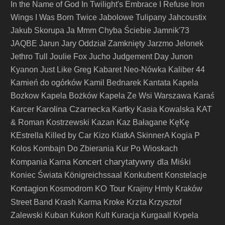
In the Name of God
In Twilight's Embrace
I Refuse
Iron
Wings
I Was Born Twice
Jabolowe Tulipany
Jahcoustix
Jakub Skorupa
Ja Mmm Chyba Ściebie
Jamnik'73
JAQBE
Jarun
Jary Oddział Zamknięty
Jarzmo
Jelonek
Jethro Tull
Joulie Fox
Jucho
Judgement Day
Junon
Kyanon
Just Like Greg
Kabaret Neo-Nówka
Kaliber 44
Kamień do ogórków
Kamil Bednarek
Kantata
Kapela
Bozkow
Kapela Bożków
Kapela Ze Wsi Warszawa
Karaś
Karolina Czarnecka
Karcer
Kartky
Kasia Kowalska
KAT
& Roman Kostrzewski
Kazan
Kaz Bałagane
KęKę
KEstrella
Killed by Car
Kizo
KlatkA SkinnerA
Kogia P
Kolos
Kombajn Do Zbierania Kur Po Wioskach
Koncert charytatywny dla Miśki
Kompania Karna
Koniec Świata
Königreichssaal
Konkubent
Konstelacje
Kontagion
KO Tour
Kosmodrom
Krajiny Hmly
Kraków
Krzta
Street Band
Krash Karma
Kroke
Krzysztof
Zalewski
Kuban
Kukon
Kult
Kuracja
Kurgaall
Kvpela