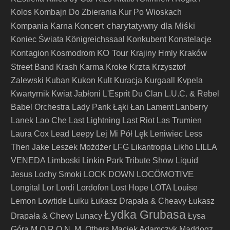
Kolos
Kombajn Do Zbierania Kur Po Wioskach
Koncert charytatywny dla Miśki
Kompania Karna
Koniec Świata
Königreichssaal
Konkubent
Konstelacje
Kontagion
KO Tour
Kosmodrom
Krajiny Hmly
Kraków
Krzta
Street Band
Krash Karma
Kroke
Krzysztof
Zalewski
Kuban
Kukon
Kult
Kuracja
Kurgaall
Kvpela
Kwartyrnik
Kwiat Jabłoni
L'Esprit Du Clan
L.U.C. & Rebel
Babel Orchestra
Lady Pank
Łąki Łan
Lament
Lanberry
Lanek
Lao Che
Last Lightning
Last Riot
Las Trumien
Laura Cox
Lead
Leepy
Lej Mi Pół
Lęk
Leniwiec
Less
Then Jake
Leszek Możdżer
LFG
Likantropia
Likho
LILLA
VENEDA
Limboski
Linkin Park Tribute Show
Liquid
LOCÖMOTIVE
Jesus
Lochy Smoki
LOCK DOWN
Longital
Lor
Lordi
Lordofon
Lost Hope
LOTA
Louise
Lemon
Lowtide
Luiku
Łukasz Drapała & Cheavy
Łukasz
Łydka Grubasa
Drapała & Chevy
Lunacy
Łysa
Góra
M.O.R.O.N.
M. Others
Maciek Adamczyk
Maddogz