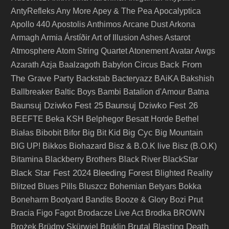
AntyRefleks
Any More
Apey & The Pea
Apocalyptica
Apollo 440
Apostolis Anthimos
Arcane Dust
Arkona
Armagh
Armia
Árstíðir
Art of Illusion
Ashes
Astarot
Atmosphere
Atom String Quartet
Atonement
Avatar
Awgs
Back From
Azarath
Azja
Baalzagoth
Babylon Circus
The Grave Party
Backstab
Bacteryazz
BAiKA
Bakshish
Ballbreaker
Baltic Boys
Bambi
Batalion d'Amour
Batna
Baunsuj Dziwko Fest 25
Baunsuj Dziwko Fest 26
BEEFTE
Beka KSH
Belphegor
Besatt Horde
Bethel
Big Cyc
Białas
Bibobit
Bifor
Big Bit Kid
Big Mountain
BIG UP!
Bikkos
Biohazard
Bisz & B.O.K live
Bisz (B.O.K)
Bitamina
Blackberry Brothers
Black River
BlackStar
Black Star Fest 2024
Bleeding Forest
Blighted Reality
Blitzed
Blues Pills
Bluszcz
Bohemian Betyars
Bokka
Boneharm
Bootyard Bandits
Booze & Glory
Bozi Prut
Bracia Figo Fagot
Brodacze Live Act
Brodka
BROWN
Brutal Blasting Death
Brożek
Brüdny Skürwiel
Bruklin