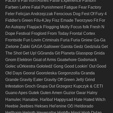
Factor 8
Fall from Ashes
False Experience
Fantom
Farben Lehre
Fatal Punishment
Fatigue
Fear Factory
Feler
Felicjan Andrzejczak
Ferocious Dog
Fest Of Fury 4
Fiddler's Green
Filu-KJey
Fisz Emade Tworzywo
Fit For
An Autopsy
Flapjack
Flogging Molly
Focus
folk
Fresh N
Dope Festival
Froglord
From Today
Frontal Cortex
Frontside
Fun Lovin Criminals
Furia
Furia Gniew
Ga-Ga
Zielone Żabki
GAGA
Gallower
Garota
Gedz
Gedziula
Get
The Shot
Get Up!
GGranda
Git Planeta
Glasspop
Gnida
Gnom Elektron
Goat of Arms
Goatwhore
Godsmack
Golec uOrkiestra
Gołoledź
Gong
Good Lookin' Out
Good
Granda
Old Days
Gooral
Gooroleska
Gorgonzolla
Grande
Gravity Eater
Gravity Off
Green Jellÿ
Grind
Infestation
Groch
Grupa Out
Grzegorz Kupczyk & CETI
Guano Apes
Gutek
Guten Amen
Guzior
Gwar
Halny
Happysad
Hamulec
Hanabie.
Hańba!
Hate
Hated Witch
Heebie Jeebies
Hekses
Hel'enine Oči
Heldorado
Hellhaim
Helroth
Hexenaltar
Highfly
Hinol
Hiob Dylan