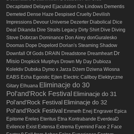
Decapitated
Delayed Ejaculation
De Łindows
Dementis
Demeted
Dense Haze
Despised Cruelty
Devilish
Impressions
Devour Universe
Dezerter
Diabolical
Dice
Deal
Dikanda
Dire Straits Legacy
Dirty Shirt
Dive
Diving
Stove
Dobrzan
Dominance
Don Airey
donGuralesko
Doomas
Dope
Dopelord
Dorian's Steaming Shadow
Dr
Downfall Of Gods
DRAIN
Dreadstone
Dreamheart
Misio
Dropkick Murphys
Drown My Day
Dubioza
Kolektiv
Dubska
Dymo x Jarza
Dżem
Dziwna Wiosna
EABS
Echa
Egoistic
Ejten
Electric Callboy
Elektryczne
Eliminacje do 30
Gitary
Elhuana
Pol'and'Rock Festival
Eliminacje do 31
Pol'and'Rock Festival
Eliminacje do 32
Pol'and'Rock Festival
Emmeth
Enej
Engraver
Epica
Epitome
Ereles
Eteritus
Etna Kontrabande
EverdeaD
Evilence
Exist
Extensa
Extrema
Eyemind
Face 2 Face