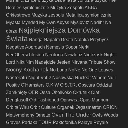
Musiel & Emce
Muzyka Dla Miasta vol.01
Muzyka The
Beatles symfonicznie
Muzyka Zespołu ABBA
Orkiestrowo
Muzyka zespołu Metallica symfonicznie
Myasta
Mynded
My Own Abyss
Myslovitz
Nadihr
Na
Najpiękniejsza Domówka
górze
Świata
Nanga
Napalm Death
Natalia Przybysz
Negative Approach
Nemesis Sopor
Nerki
Neutrina
NeuOberschlesien
Newtonz
Nietrzask
Night
Lord
Nikt
Nim Nadejdzie Jesień
Nirvana Tribute Show
Nocny Kochanek
No Logo
NoNe
No One Leaves
Nosferatu Night vol.2
Nosowska
Nuclear Venom
Null
Positiv
O'Hamsters
O.K.W
O.S.T.R.
Obscura
Oddział
Zamknięty
OER
Oesa
Oho!Koko
Okrütnik
Olaf
Deriglasoff
Old Fashioned
Oprawca
Opus Magnum
Orbita Wiru
Orbit Culture
Organek
Orgasmatron
ORION
Over The Under
Metsymphony
Ornette
Owls Woods
Graves
Padaka TOUR
Paktofonika
Palaye Royale