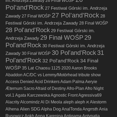
im. Andrzeja Zawady
26 Finał WOŚP
Pol'and'Rock
27 Festiwal Górski im. Andrzeja
27 Pol'and'Rock
Zawady
28
27 Finał WOŚP
Festiwal Górski im. Andrzeja Zawady
28 Finał WOŚP
28 Pol'and'Rock
29 Festiwal Górski im.
29 Finał WOŚP
29
Andrzeja Zawady
Pol'and'Rock
30 Festiwal Górski im. Andrzeja
30 Pol'and'Rock
31
Zawady
30 Finał WOŚP
Pol’and’Rock
32 Pol'and'Rock
34 Finał
WOŚP
35 Lat Chaosu
1125
2020
Aaron Brooks
Abaddon
AC/DC vs Lemmy/Motörhead tribute show
Access Denied
Acid Drinkers
Adam Palma
Aeryie
Æternum Sacro
Afraid of Destiny
Afro-Plan
Afro Night
vol.1
Agata Karczewska
Agnostic Front
Agressiva69
Alacrity
Alcomindz
Al Di Meola
aleph
aleph א
Alestorm
Alien SDG
Alhena
Alpha Dog
AnalTonda
Angrrsth
Ania
Rusowicz
Ankh
Anna Karenina
Antigama
Antypatia