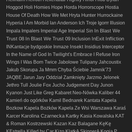
Hoggod
Holi
Homies
Hope
Horda
Horrorscope
Hostia
Hunter
House Of Death
How We Met
Hryta
Hurrockaine
Hyperia
I Am Morbid
Ian Anderson
Ich Troje
Igorrr
Illusion
In Blast We
Impala
Impalers
Imperial Age
Imperial Sin
Trust 08
In Blast We Trust 09
InExit
Infliction
Inclusion
Insekt
INKantacje bydgoskie
Inmaze
Insidius
Interceptor
In the Name of God
In Twilight's Embrace
I Refuse
Iron
Wings
I Was Born Twice
Jabolowe Tulipany
Jahcoustix
Jakub Skorupa
Ja Mmm Chyba Ściebie
Jamnik'73
JAQBE
Jarun
Jary Oddział Zamknięty
Jarzmo
Jelonek
Jethro Tull
Joulie Fox
Jucho
Judgement Day
Junon
Kyanon
Just Like Greg
Kabaret Neo-Nówka
Kaliber 44
Kamień do ogórków
Kamil Bednarek
Kantata
Kapela
Bozkow
Kapela Bożków
Kapela Ze Wsi Warszawa
Karaś
Karolina Czarnecka
Karcer
Kartky
Kasia Kowalska
KAT
& Roman Kostrzewski
Kazan
Kaz Bałagane
KęKę
KEstrella
Killed by Car
Kizo
KlatkA SkinnerA
Kogia P