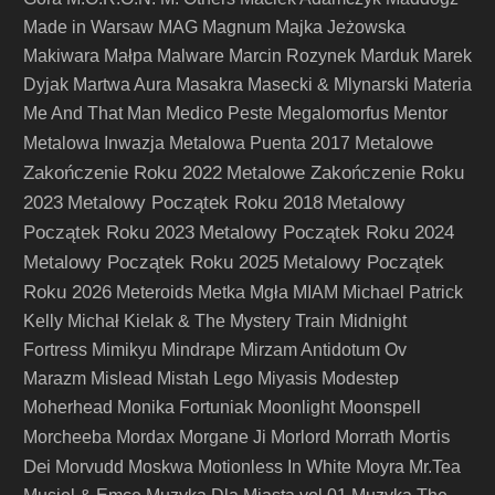
Made in Warsaw
MAG
Magnum
Majka Jeżowska
Makiwara
Małpa
Malware
Marcin Rozynek
Marduk
Marek
Dyjak
Martwa Aura
Masakra
Masecki & Mlynarski
Materia
Me And That Man
Medico Peste
Megalomorfus
Mentor
Metalowe
Metalowa Inwazja
Metalowa Puenta 2017
Zakończenie Roku 2022
Metalowe Zakończenie Roku
2023
Metalowy Początek Roku 2018
Metalowy
Początek Roku 2023
Metalowy Początek Roku 2024
Metalowy Początek Roku 2025
Metalowy Początek
Roku 2026
Meteroids
Metka
Mgła
MIAM
Michael Patrick
Kelly
Michał Kielak & The Mystery Train
Midnight
Fortress
Mimikyu
Mindrape
Mirzam Antidotum Ov
Marazm
Mislead
Mistah Lego
Miyasis
Modestep
Moherhead
Monika Fortuniak
Moonlight
Moonspell
Mortis
Morcheeba
Mordax
Morgane Ji
Morlord
Morrath
Dei
Morvudd
Moskwa
Motionless In White
Moyra
Mr.Tea