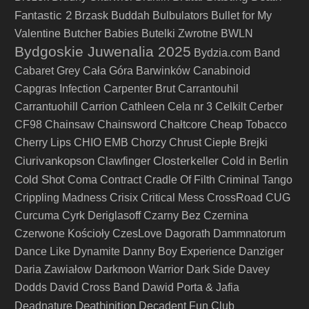
Fantastic 2
Brzask
Buddah
Bulbulators
Bullet for My
Valentine
Butcher Babies
Butelki Zwrotne
BWLN
Bydgoskie Juwenalia 2025
Bydzia.com Band
Cabaret Grey
Cała Góra Barwinków
Canabinoid
Capgras Infection
Carpenter Brut
Carrantouhil
Carrantuohill
Carrion
Cathleen
Cela nr 3
Celkilt
Cerber
CF98
Chainsaw
Chainsword
Chałtcore
Cheap Tobacco
Cherry Lips
CHIO EMB
Chorzy
Chrust
Ciepłe Brejki
Ciurivankopson
Closterkeller
Clawfinger
Cold in Berlin
Cold Shot
Coma
Contract
Cradle Of Filth
Criminal Tango
Crippling Madness
Crisix
Critical Mess
CrossRoad
CUG
Curcuma
Cyrk Deriglasoff
Czarny Bez
Czernina
Czerwone Kościoły
CzesLove
Dagorath
Dammnatorum
Dance Like Dynamite
Danny Boy Experience
Danziger
Daria Zawiałow
Darkmoon Warrior
Dark Side
Davey
Dodds
David Cross Band
Dawid Porta & Jafia
Deathinition
Deadnature
Decadent Fun Club