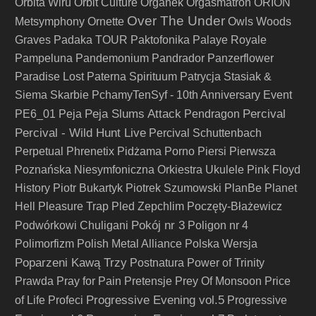
Orbita Wiru
Orbit Culture
Organek
Orgasmatron
ORION
Over The Under
Metsymphony
Ornette
Owls Woods
Graves
Padaka TOUR
Paktofonika
Palaye Royale
Pampeluna
Pandemonium
Pandrador
Panzerflower
Paradise Lost
Paterna Spirituum
Patrycja Stasiak &
Siema Skarbie
PchamyTenSyf - 10th Anniversary Event
Peja Slums Attack
Percival
PE6_01
Peja
Pendragon
Percival - Wild Hunt Live
Percival Schuttenbach
Perpetual
Phrenetix
Pidżama Porno
Piersi
Pierwsza
Poznańska Niesymfoniczna Orkiestra Ukulele
Pink Floyd
History
Piotr Bukartyk
Piotrek Szumowski
PlanBe
Planet
Hell
Pleasure Trap
Pled Zepchlim
Poczęty-Błażewicz
Pokój nr 3
Podwórkowi Chuligani
Poligon nr 4
Polimorfizm
Polish Metal Alliance
Polska Wersja
Poparzeni Kawą Trzy
Postnatura
Power of Trinity
Prawda
Pray for Pain
Pretensje
Prey Of Monsoon
Price
Progressive Evening vol.5
of Life
Profeci
Progressive