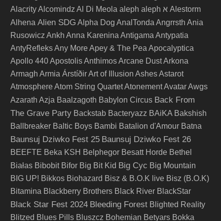
Alacrity
Alcomindz
Al Di Meola
aleph
aleph א
Alestorm
Alien SDG
Alhena
Alpha Dog
AnalTonda
Angrrsth
Ania
Rusowicz
Ankh
Anna Karenina
Antigama
Antypatia
AntyRefleks
Any More
Apey & The Pea
Apocalyptica
Apollo 440
Apostolis Anthimos
Arcane Dust
Arkona
Armagh
Armia
Árstíðir
Art of Illusion
Ashes
Astarot
Atmosphere
Atom String Quartet
Atonement
Avatar
Awgs
Back From
Azarath
Azja
Baalzagoth
Babylon Circus
The Grave Party
Backstab
Bacteryazz
BAiKA
Bakshish
Ballbreaker
Baltic Boys
Bambi
Batalion d'Amour
Batna
Baunsuj Dziwko Fest 25
Baunsuj Dziwko Fest 26
BEEFTE
Beka KSH
Belphegor
Besatt Horde
Bethel
Big Cyc
Białas
Bibobit
Bifor
Big Bit Kid
Big Mountain
BIG UP!
Bikkos
Biohazard
Bisz & B.O.K live
Bisz (B.O.K)
Bitamina
Blackberry Brothers
Black River
BlackStar
Black Star Fest 2024
Bleeding Forest
Blighted Reality
Blitzed
Blues Pills
Bluszcz
Bohemian Betyars
Bokka