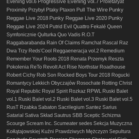
Progressive Evening vol.7
Evening vol.6
Proletaryat
Pull The Wire
Punky
Proximity
Przybył
Ptaky
Ptaxon
Reggae Live 2018
Punky Reggae Live 2020
Punky
Reggae Live 2024
Putrid Evil
Quattro Fekalé
Queen
Symfonicznie
Qulturka
Quo Vadis
R.O.T
Raggabarabanda
Rain Of Claims
Ramchat
Rascal
Raz
Dwa Trzy
Reds'Cool
Reggaeneracja vol.2
Remedium
Remember Your Roots 2018
Renata Przemyk
Reszta
Pokolenia
ReTo
Revolt Act
Rise Northstar
Roadhouse
Robert Cichy
Rob Son
Rocked Boys Tour 2018
Rogucki
Romantycy Lekkich Obyczajów
Rosochate
Rotting Christ
Royal Republic
Royal Spirit
Rozkaz
RPWL
Ruski Balet
vol.1
Ruski Balet vol.2
Ruski Balet vol.3
Ruski Balet vol.5
RusT
Rzabka
Sabaton
Sacrilegium
Santez
Sarius
Satarial
Sativa Skład
Sautrus
SBB
Sceptic
Schizma
Scourge
Scream Inc.
Scumeater
sedes
Sekcja Muzyczna
Kołłątajowskiej Kuźni Prawdziwych Mężczyzn
Sepultura