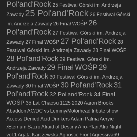
Pol'and'Rock
25 Festiwal Górski im. Andrzeja
25 Pol'and'Rock
Zawady
26 Festiwal Górski
26
im. Andrzeja Zawady
26 Finał WOŚP
Pol'and'Rock
27 Festiwal Górski im. Andrzeja
27 Pol'and'Rock
Zawady
28
27 Finał WOŚP
Festiwal Górski im. Andrzeja Zawady
28 Finał WOŚP
28 Pol'and'Rock
29 Festiwal Górski im.
29 Finał WOŚP
29
Andrzeja Zawady
Pol'and'Rock
30 Festiwal Górski im. Andrzeja
30 Pol'and'Rock
31
Zawady
30 Finał WOŚP
Pol’and’Rock
32 Pol'and'Rock
34 Finał
WOŚP
35 Lat Chaosu
1125
2020
Aaron Brooks
Abaddon
AC/DC vs Lemmy/Motörhead tribute show
Access Denied
Acid Drinkers
Adam Palma
Aeryie
Æternum Sacro
Afraid of Destiny
Afro-Plan
Afro Night
vol.1
Agata Karczewska
Agnostic Front
Agressiva69