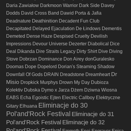
Daria Zawiałow
Darkmoon Warrior
Dark Side
Davey
Dodds
David Cross Band
Dawid Porta & Jafia
Deathinition
Deadnature
Decadent Fun Club
Decapitated
Delayed Ejaculation
De Łindows
Dementis
Demeted
Dense Haze
Despised Cruelty
Devilish
Impressions
Devour Universe
Dezerter
Diabolical
Dice
Deal
Dikanda
Dire Straits Legacy
Dirty Shirt
Dive
Diving
Stove
Dobrzan
Dominance
Don Airey
donGuralesko
Doomas
Dope
Dopelord
Dorian's Steaming Shadow
Dr
Downfall Of Gods
DRAIN
Dreadstone
Dreamheart
Misio
Dropkick Murphys
Drown My Day
Dubioza
Kolektiv
Dubska
Dymo x Jarza
Dżem
Dziwna Wiosna
EABS
Echa
Egoistic
Ejten
Electric Callboy
Elektryczne
Eliminacje do 30
Gitary
Elhuana
Pol'and'Rock Festival
Eliminacje do 31
Pol'and'Rock Festival
Eliminacje do 32
Pol'and'Rock Festival
Emmeth
Enej
Engraver
Epica