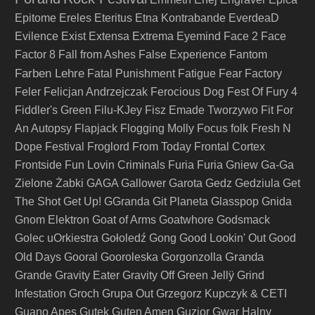
Epitome
Ereles
Eteritus
Etna Kontrabande
EverdeaD
Evilence
Exist
Extensa
Extrema
Eyemind
Face 2 Face
Factor 8
Fall from Ashes
False Experience
Fantom
Farben Lehre
Fatal Punishment
Fatigue
Fear Factory
Feler
Felicjan Andrzejczak
Ferocious Dog
Fest Of Fury 4
Fiddler's Green
Filu-KJey
Fisz Emade Tworzywo
Fit For
An Autopsy
Flapjack
Flogging Molly
Focus
folk
Fresh N
Dope Festival
Froglord
From Today
Frontal Cortex
Frontside
Fun Lovin Criminals
Furia
Furia Gniew
Ga-Ga
Zielone Żabki
GAGA
Gallower
Garota
Gedz
Gedziula
Get
The Shot
Get Up!
GGranda
Git Planeta
Glasspop
Gnida
Gnom Elektron
Goat of Arms
Goatwhore
Godsmack
Golec uOrkiestra
Gołoledź
Gong
Good Lookin' Out
Good
Granda
Old Days
Gooral
Gooroleska
Gorgonzolla
Grande
Gravity Eater
Gravity Off
Green Jellÿ
Grind
Infestation
Groch
Grupa Out
Grzegorz Kupczyk & CETI
Guano Apes
Gutek
Guten Amen
Guzior
Gwar
Halny