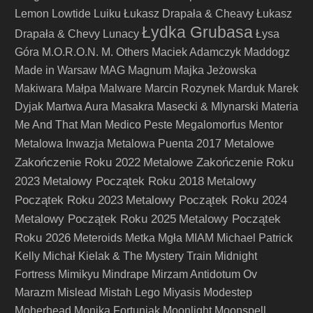
Lemon
Lowtide
Luiku
Łukasz Drapała & Cheavy
Łukasz
Łydka Grubasa
Drapała & Chevy
Lunacy
Łysa
Góra
M.O.R.O.N.
M. Others
Maciek Adamczyk
Maddogz
Made in Warsaw
MAG
Magnum
Majka Jeżowska
Makiwara
Małpa
Malware
Marcin Rozynek
Marduk
Marek
Dyjak
Martwa Aura
Masakra
Masecki & Mlynarski
Materia
Me And That Man
Medico Peste
Megalomorfus
Mentor
Metalowe
Metalowa Inwazja
Metalowa Puenta 2017
Zakończenie Roku 2022
Metalowe Zakończenie Roku
2023
Metalowy Początek Roku 2018
Metalowy
Początek Roku 2023
Metalowy Początek Roku 2024
Metalowy Początek Roku 2025
Metalowy Początek
Roku 2026
Meteroids
Metka
Mgła
MIAM
Michael Patrick
Kelly
Michał Kielak & The Mystery Train
Midnight
Fortress
Mimikyu
Mindrape
Mirzam Antidotum Ov
Marazm
Mislead
Mistah Lego
Miyasis
Modestep
Moherhead
Monika Fortuniak
Moonlight
Moonspell