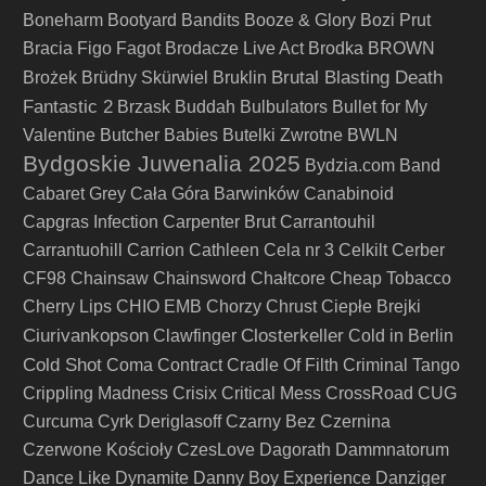
Boneharm
Bootyard Bandits
Booze & Glory
Bozi Prut
Bracia Figo Fagot
Brodacze Live Act
Brodka
BROWN
Brutal Blasting Death
Brożek
Brüdny Skürwiel
Bruklin
Fantastic 2
Brzask
Buddah
Bulbulators
Bullet for My
Valentine
Butcher Babies
Butelki Zwrotne
BWLN
Bydgoskie Juwenalia 2025
Bydzia.com Band
Cabaret Grey
Cała Góra Barwinków
Canabinoid
Capgras Infection
Carpenter Brut
Carrantouhil
Carrantuohill
Carrion
Cathleen
Cela nr 3
Celkilt
Cerber
CF98
Chainsaw
Chainsword
Chałtcore
Cheap Tobacco
Cherry Lips
CHIO EMB
Chorzy
Chrust
Ciepłe Brejki
Ciurivankopson
Closterkeller
Clawfinger
Cold in Berlin
Cold Shot
Coma
Contract
Cradle Of Filth
Criminal Tango
Crippling Madness
Crisix
Critical Mess
CrossRoad
CUG
Curcuma
Cyrk Deriglasoff
Czarny Bez
Czernina
Czerwone Kościoły
CzesLove
Dagorath
Dammnatorum
Dance Like Dynamite
Danny Boy Experience
Danziger