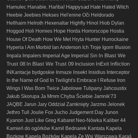
Happysad
Hamulec
Hanabie.
Hańba!
Hate
Hated Witch
Heebie Jeebies
Hekses
Hel'enine Oči
Heldorado
Hellhaim
Helroth
Hexenaltar
Highfly
Hinol
Hiob Dylan
Hoggod
Holi
Homies
Hope
Horda
Horrorscope
Hostia
Hunter
House Of Death
How We Met
Hryta
Hurrockaine
Hyperia
I Am Morbid
Ian Anderson
Ich Troje
Igorrr
Illusion
In Blast We
Impala
Impalers
Imperial Age
Imperial Sin
Trust 08
In Blast We Trust 09
InExit
Infliction
Inclusion
Insekt
INKantacje bydgoskie
Inmaze
Insidius
Interceptor
In the Name of God
In Twilight's Embrace
I Refuse
Iron
Wings
I Was Born Twice
Jabolowe Tulipany
Jahcoustix
Jakub Skorupa
Ja Mmm Chyba Ściebie
Jamnik'73
JAQBE
Jarun
Jary Oddział Zamknięty
Jarzmo
Jelonek
Jethro Tull
Joulie Fox
Jucho
Judgement Day
Junon
Kyanon
Just Like Greg
Kabaret Neo-Nówka
Kaliber 44
Kamień do ogórków
Kamil Bednarek
Kantata
Kapela
Bozkow
Kapela Bożków
Kapela Ze Wsi Warszawa
Karaś