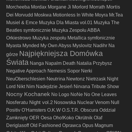
Mortis
Morcheeba
Mordax
Morgane Ji
Morlord
Morrath
Dei
Morvudd
Moskwa
Motionless In White
Moyra
Mr.Tea
Musiel & Emce
Muzyka Dla Miasta vol.01
Muzyka The
Beatles symfonicznie
Muzyka Zespołu ABBA
Orkiestrowo
Muzyka zespołu Metallica symfonicznie
Myasta
Mynded
My Own Abyss
Myslovitz
Nadihr
Na
Najpiękniejsza Domówka
górze
Świata
Nanga
Napalm Death
Natalia Przybysz
Negative Approach
Nemesis Sopor
Nerki
Neutrina
NeuOberschlesien
Newtonz
Nietrzask
Night
Lord
Nikt
Nim Nadejdzie Jesień
Nirvana Tribute Show
Nocny Kochanek
No Logo
NoNe
No One Leaves
Nosferatu Night vol.2
Nosowska
Nuclear Venom
Null
Positiv
O'Hamsters
O.K.W
O.S.T.R.
Obscura
Oddział
Zamknięty
OER
Oesa
Oho!Koko
Okrütnik
Olaf
Deriglasoff
Old Fashioned
Oprawca
Opus Magnum