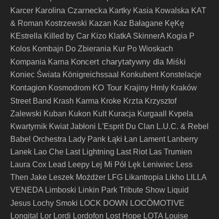
Karolina Czarnecka
Karcer
Kartky
Kasia Kowalska
KAT
& Roman Kostrzewski
Kazan
Kaz Bałagane
KęKę
KEstrella
Killed by Car
Kizo
KlatkA SkinnerA
Kogia P
Kolos
Kombajn Do Zbierania Kur Po Wioskach
Koncert charytatywny dla Miśki
Kompania Karna
Koniec Świata
Königreichssaal
Konkubent
Konstelacje
Kontagion
KO Tour
Kosmodrom
Krajiny Hmly
Kraków
Krzta
Street Band
Krash Karma
Kroke
Krzysztof
Zalewski
Kuban
Kukon
Kult
Kuracja
Kurgaall
Kvpela
Kwartyrnik
Kwiat Jabłoni
L'Esprit Du Clan
L.U.C. & Rebel
Babel Orchestra
Lady Pank
Łąki Łan
Lament
Lanberry
Lanek
Lao Che
Last Lightning
Last Riot
Las Trumien
Laura Cox
Lead
Leepy
Lej Mi Pół
Lęk
Leniwiec
Less
Then Jake
Leszek Możdżer
LFG
Likantropia
Likho
LILLA
VENEDA
Limboski
Linkin Park Tribute Show
Liquid
LOCÖMOTIVE
Jesus
Lochy Smoki
LOCK DOWN
Longital
Lor
Lordi
Lordofon
Lost Hope
LOTA
Louise