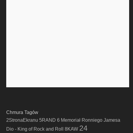
Chmura Tagów
2StronaEkranu
5RAND
6 Memoriał Ronniego Jamesa
24
Dio - King of Rock and Roll
8KAW