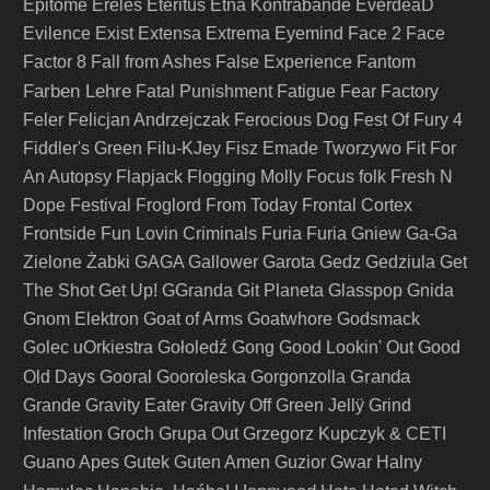
Epitome
Ereles
Eteritus
Etna Kontrabande
EverdeaD
Evilence
Exist
Extensa
Extrema
Eyemind
Face 2 Face
Factor 8
Fall from Ashes
False Experience
Fantom
Farben Lehre
Fatal Punishment
Fatigue
Fear Factory
Feler
Felicjan Andrzejczak
Ferocious Dog
Fest Of Fury 4
Fiddler's Green
Filu-KJey
Fisz Emade Tworzywo
Fit For
An Autopsy
Flapjack
Flogging Molly
Focus
folk
Fresh N
Dope Festival
Froglord
From Today
Frontal Cortex
Frontside
Fun Lovin Criminals
Furia
Furia Gniew
Ga-Ga
Zielone Żabki
GAGA
Gallower
Garota
Gedz
Gedziula
Get
The Shot
Get Up!
GGranda
Git Planeta
Glasspop
Gnida
Gnom Elektron
Goat of Arms
Goatwhore
Godsmack
Golec uOrkiestra
Gołoledź
Gong
Good Lookin' Out
Good
Granda
Old Days
Gooral
Gooroleska
Gorgonzolla
Grande
Gravity Eater
Gravity Off
Green Jellÿ
Grind
Infestation
Groch
Grupa Out
Grzegorz Kupczyk & CETI
Guano Apes
Gutek
Guten Amen
Guzior
Gwar
Halny