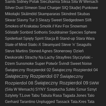
Saints
Sidney Polak
Sieczkarnia
Siksa
Siła W Wersach
Silver Dust
Simeon Soul Charger
SIQ
Ska(te) Punkowe
Mikołajki
Skálmöld
Skampararas
Skindred
Skubas
Skwar
Slavny Tur 3
Sleazy Sweet
Sledgedown
Slift
Smokes of Krakatau
Smolik // Kev Fox
Snowman
Sólstafir
Sonbird
Sothoris
Souldrainer
Species
Sphere
Spiderbait
Spięty
Spirit
Stacja B
Stand-up
Stara Wara
State of Mind
Static-X
Steamyard
Steve 'n' Seagulls
Stonerowy Dzień
Steve Martins
Stoned Agnes
Deskorolki
Strachy Na Lachy
Strayfires
Styczyński -
Dżem
Sunsmoke
Super Potwór
Švindl
Sweet Noise
Świąteczny Rozpierdol 02
Świąteczny Rozpierdol 04
Świąteczny Rozpierdol 07
Świąteczny
Świąteczny Rozpierdol 09
Rozpierdol 08
SWW
(Siła W Wersach)
SYNY
Szeptucha
Szkło
Sznur
Sznyt
Sztylety
T.Love
Tabu
Tabula Rasa
Tagada Jones
Talo
Gerhard
Tarantino Unplugged
Tassack
Tata.Kres
Tata