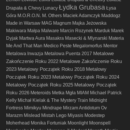
Łydka Grubasa
Drapała & Chevy
Lunacy
Łysa
Góra
M.O.R.O.N.
M. Others
Maciek Adamczyk
Maddogz
Made in Warsaw
MAG
Magnum
Majka Jeżowska
Makiwara
Małpa
Malware
Marcin Rozynek
Marduk
Marek
Dyjak
Martwa Aura
Masakra
Masecki & Mlynarski
Materia
Me And That Man
Medico Peste
Megalomorfus
Mentor
Metalowe
Metalowa Inwazja
Metalowa Puenta 2017
Zakończenie Roku 2022
Metalowe Zakończenie Roku
2023
Metalowy Początek Roku 2018
Metalowy
Początek Roku 2023
Metalowy Początek Roku 2024
Metalowy Początek Roku 2025
Metalowy Początek
Roku 2026
Meteroids
Metka
Mgła
MIAM
Michael Patrick
Kelly
Michał Kielak & The Mystery Train
Midnight
Fortress
Mimikyu
Mindrape
Mirzam Antidotum Ov
Marazm
Mislead
Mistah Lego
Miyasis
Modestep
Moherhead
Monika Fortuniak
Moonlight
Moonspell