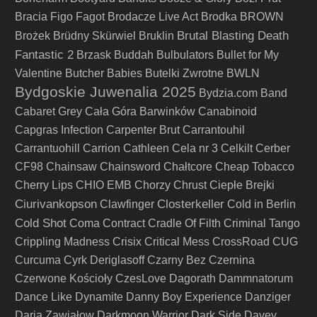
Bracia Figo Fagot
Brodacze Live Act
Brodka
BROWN
Brutal Blasting Death
Brożek
Brüdny Skürwiel
Bruklin
Fantastic 2
Brzask
Buddah
Bulbulators
Bullet for My
Valentine
Butcher Babies
Butelki Zwrotne
BWLN
Bydgoskie Juwenalia 2025
Bydzia.com Band
Cabaret Grey
Cała Góra Barwinków
Canabinoid
Capgras Infection
Carpenter Brut
Carrantouhil
Carrantuohill
Carrion
Cathleen
Cela nr 3
Celkilt
Cerber
CF98
Chainsaw
Chainsword
Chałtcore
Cheap Tobacco
Cherry Lips
CHIO EMB
Chorzy
Chrust
Ciepłe Brejki
Ciurivankopson
Closterkeller
Clawfinger
Cold in Berlin
Cold Shot
Coma
Contract
Cradle Of Filth
Criminal Tango
Crippling Madness
Crisix
Critical Mess
CrossRoad
CUG
Curcuma
Cyrk Deriglasoff
Czarny Bez
Czernina
Czerwone Kościoły
CzesLove
Dagorath
Dammnatorum
Dance Like Dynamite
Danny Boy Experience
Danziger
Daria Zawiałow
Darkmoon Warrior
Dark Side
Davey