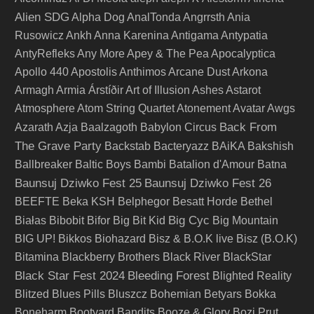
Alien SDG
Alpha Dog
AnalTonda
Angrrsth
Ania
Rusowicz
Ankh
Anna Karenina
Antigama
Antypatia
AntyRefleks
Any More
Apey & The Pea
Apocalyptica
Apollo 440
Apostolis Anthimos
Arcane Dust
Arkona
Armagh
Armia
Árstíðir
Art of Illusion
Ashes
Astarot
Atmosphere
Atom String Quartet
Atonement
Avatar
Awgs
Back From
Azarath
Azja
Baalzagoth
Babylon Circus
The Grave Party
Backstab
Bacteryazz
BAiKA
Bakshish
Ballbreaker
Baltic Boys
Bambi
Batalion d'Amour
Batna
Baunsuj Dziwko Fest 25
Baunsuj Dziwko Fest 26
BEEFTE
Beka KSH
Belphegor
Besatt Horde
Bethel
Big Cyc
Białas
Bibobit
Bifor
Big Bit Kid
Big Mountain
BIG UP!
Bikkos
Biohazard
Bisz & B.O.K live
Bisz (B.O.K)
Bitamina
Blackberry Brothers
Black River
BlackStar
Black Star Fest 2024
Bleeding Forest
Blighted Reality
Blitzed
Blues Pills
Bluszcz
Bohemian Betyars
Bokka
Boneharm
Bootyard Bandits
Booze & Glory
Bozi Prut