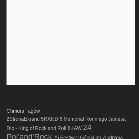
Chmura Tagów
2StronaEkranu
5RAND
6 Memoriał Ronniego Jamesa
24
Dio - King of Rock and Roll
8KAW
Pol'and'Rock
25 Festiwal Górski im. Andrzeja