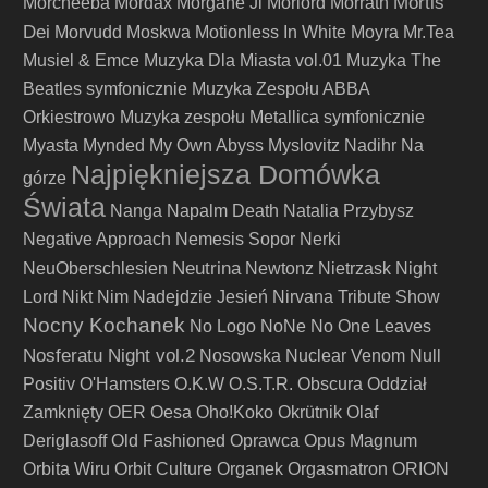
Mortis
Morcheeba
Mordax
Morgane Ji
Morlord
Morrath
Dei
Morvudd
Moskwa
Motionless In White
Moyra
Mr.Tea
Musiel & Emce
Muzyka Dla Miasta vol.01
Muzyka The
Beatles symfonicznie
Muzyka Zespołu ABBA
Orkiestrowo
Muzyka zespołu Metallica symfonicznie
Myasta
Mynded
My Own Abyss
Myslovitz
Nadihr
Na
Najpiękniejsza Domówka
górze
Świata
Nanga
Napalm Death
Natalia Przybysz
Negative Approach
Nemesis Sopor
Nerki
Neutrina
NeuOberschlesien
Newtonz
Nietrzask
Night
Lord
Nikt
Nim Nadejdzie Jesień
Nirvana Tribute Show
Nocny Kochanek
No Logo
NoNe
No One Leaves
Nosferatu Night vol.2
Nosowska
Nuclear Venom
Null
Positiv
O'Hamsters
O.K.W
O.S.T.R.
Obscura
Oddział
Zamknięty
OER
Oesa
Oho!Koko
Okrütnik
Olaf
Deriglasoff
Old Fashioned
Oprawca
Opus Magnum
Orbita Wiru
Orbit Culture
Organek
Orgasmatron
ORION