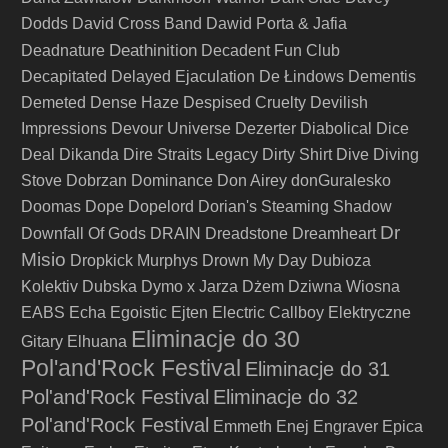
Dodds
David Cross Band
Dawid Porta & Jafia
Deathinition
Deadnature
Decadent Fun Club
Decapitated
Delayed Ejaculation
De Łindows
Dementis
Demeted
Dense Haze
Despised Cruelty
Devilish
Impressions
Devour Universe
Dezerter
Diabolical
Dice
Deal
Dikanda
Dire Straits Legacy
Dirty Shirt
Dive
Diving
Stove
Dobrzan
Dominance
Don Airey
donGuralesko
Doomas
Dope
Dopelord
Dorian's Steaming Shadow
Dr
Downfall Of Gods
DRAIN
Dreadstone
Dreamheart
Misio
Dropkick Murphys
Drown My Day
Dubioza
Kolektiv
Dubska
Dymo x Jarza
Dżem
Dziwna Wiosna
EABS
Echa
Egoistic
Ejten
Electric Callboy
Elektryczne
Eliminacje do 30
Gitary
Elhuana
Pol'and'Rock Festival
Eliminacje do 31
Pol'and'Rock Festival
Eliminacje do 32
Pol'and'Rock Festival
Emmeth
Enej
Engraver
Epica