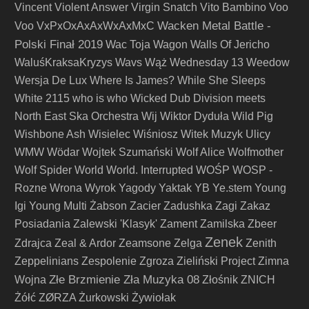
Vincent
Violent Answer
Virgin Snatch
Vito Bambino
Voo
Wacken Metal Battle -
Voo
VxPxOxAxAxWxAxMxC
Polski Finał 2019
Wac Toja
Wagon
Walls Of Jericho
WaluśKraksaKryzys
Wavs
Wąż
Wednesday 13
Weedow
Wersja De Lux
Where Is James?
While She Sleeps
White 2115
who is who
Wicked Dub Division meets
North East Ska Orchestra
Wij
Wiktor Dyduła
Wild Pig
Wishbone Ash
Wisielec
Wiśniosz
Witek Muzyk Ulicy
WMW
Wödar
Wojtek Szumański
Wolf Alice
Wolfmother
Wolf Spider
World
World. Interrupted
WOŚP
WOSP -
Rozne
Wrona
Wyrok
Yagody
Yaktak
YB
Ye.stem
Young
Igi
Young Multi
Żabson
Zacier
Zadushka
Zagi
Zakaz
Posiadania
Zalewski 'Klasyk'
Zament
Zamilska
Zbeer
Zenek
Zdrajca
Zeal & Ardor
Zeamsone
Zelga
Zenith
Zeppelinians
Zespolenie
Zgroza
Zieliński Project
Zimna
Złe Brzmienie Zła Muzyka 08
Wojna
Złośnik
ZNICH
Żółć
ZØRZA
Żurkowski
Żywiołak