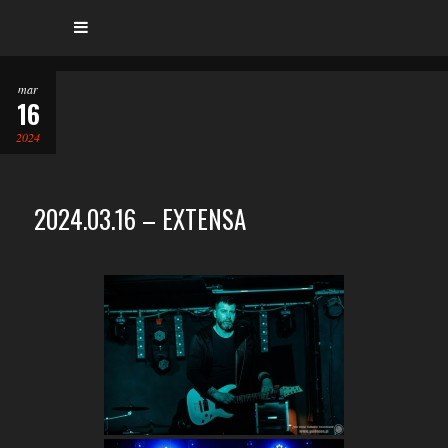
mar
16
2024
2024.03.16 – EXTENSA