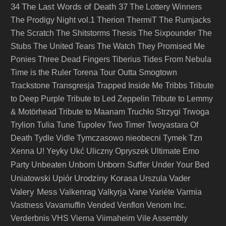
34
The Last Words of Death 37
The Lottery Winners
The Prodigy Night vol.1
Therion
ThermiT
The Rumjacks
The Scratch
The Shitstorms
Thesis
The Sixpounder
The
Stubs
The United Tears
The Watch
They Promised Me
Ponies
Three Dead Fingers
Tiberius
Tides From Nebula
Time is the Ruler
Torena
Tour Outta Smogtown
Trackstone
Transgresja
Trapped Inside Me
Tribbs
Tribute
to Deep Purple
Tribute to Led Zeppelin
Tribute to Lemmy
& Motörhead
Tribute to Maanam
Truchło Strzygi
Trwoga
Trylion
Tulia
Tune
Tupolev
Two Timer
Twoyastara Of
Death
Tydle Vidle
Tymczasowo nieobecni
Tymek
Tzn
Xenna
U! Yeyky
Ukć
Uliczny Opryszek
Ultimate Emo
Unborn Suffer
Party
Unbeaten
Unborn
Under Your Bed
Urodziny Korasa
Vader
Uniatowski
Upiór
Urszula
Valery Mess
Vane
Valkenrag
Valkyrja
Variéte
Varmia
Vastness
Vavamuffin
Vended
Venflon
Venom Inc.
Verderbnis
VHS
Vierna
Viimaheim
Vile Assembly