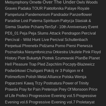
Over The Under
Metsymphony
Ornette
Owls Woods
Graves
Padaka TOUR
Paktofonika
Palaye Royale
Pampeluna
Pandemonium
Pandrador
Panzerflower
Paradise Lost
Paterna Spirituum
Patrycja Stasiak &
Siema Skarbie
PchamyTenSyf - 10th Anniversary Event
Peja Slums Attack
Percival
PE6_01
Peja
Pendragon
Percival - Wild Hunt Live
Percival Schuttenbach
Perpetual
Phrenetix
Pidżama Porno
Piersi
Pierwsza
Poznańska Niesymfoniczna Orkiestra Ukulele
Pink Floyd
History
Piotr Bukartyk
Piotrek Szumowski
PlanBe
Planet
Hell
Pleasure Trap
Pled Zepchlim
Poczęty-Błażewicz
Pokój nr 3
Podwórkowi Chuligani
Poligon nr 4
Polimorfizm
Polish Metal Alliance
Polska Wersja
Poparzeni Kawą Trzy
Postnatura
Power of Trinity
Prawda
Pray for Pain
Pretensje
Prey Of Monsoon
Price
Progressive Evening vol.5
of Life
Profeci
Progressive
Progressive Evening vol.7
Evening vol.6
Proletaryat