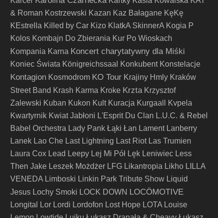
Karolina Czarnecka
Karcer
Kartky
Kasia Kowalska
KAT
& Roman Kostrzewski
Kazan
Kaz Bałagane
KęKę
KEstrella
Killed by Car
Kizo
KlatkA SkinnerA
Kogia P
Kolos
Kombajn Do Zbierania Kur Po Wioskach
Koncert charytatywny dla Miśki
Kompania Karna
Koniec Świata
Königreichssaal
Konkubent
Konstelacje
Kontagion
KO Tour
Kosmodrom
Krajiny Hmly
Kraków
Krzta
Street Band
Krash Karma
Kroke
Krzysztof
Zalewski
Kuban
Kukon
Kult
Kuracja
Kurgaall
Kvpela
Kwartyrnik
Kwiat Jabłoni
L'Esprit Du Clan
L.U.C. & Rebel
Babel Orchestra
Lady Pank
Łąki Łan
Lament
Lanberry
Lanek
Lao Che
Last Lightning
Last Riot
Las Trumien
Laura Cox
Lead
Leepy
Lej Mi Pół
Lęk
Leniwiec
Less
Then Jake
Leszek Możdżer
LFG
Likantropia
Likho
LILLA
VENEDA
Limboski
Linkin Park Tribute Show
Liquid
LOCÖMOTIVE
Jesus
Lochy Smoki
LOCK DOWN
Longital
Lor
Lordi
Lordofon
Lost Hope
LOTA
Louise
Lemon
Lowtide
Luiku
Łukasz Drapała & Cheavy
Łukasz