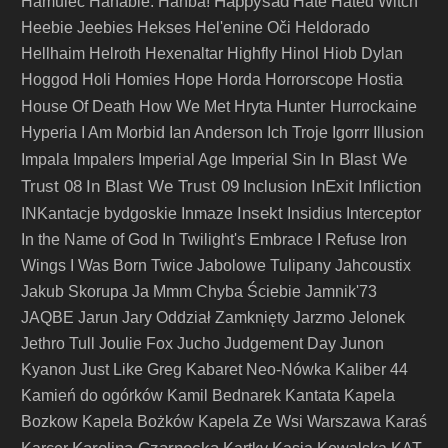
Happysad
Hamulec
Hanabie.
Hańba!
Hate
Hated Witch
Heebie Jeebies
Hekses
Hel'enine Oči
Heldorado
Hellhaim
Helroth
Hexenaltar
Highfly
Hinol
Hiob Dylan
Hoggod
Holi
Homies
Hope
Horda
Horrorscope
Hostia
Hunter
House Of Death
How We Met
Hryta
Hurrockaine
Hyperia
I Am Morbid
Ian Anderson
Ich Troje
Igorrr
Illusion
In Blast We
Impala
Impalers
Imperial Age
Imperial Sin
Trust 08
In Blast We Trust 09
InExit
Infliction
Inclusion
Insekt
INKantacje bydgoskie
Inmaze
Insidius
Interceptor
In the Name of God
In Twilight's Embrace
I Refuse
Iron
Wings
I Was Born Twice
Jabolowe Tulipany
Jahcoustix
Jakub Skorupa
Ja Mmm Chyba Ściebie
Jamnik'73
JAQBE
Jarun
Jary Oddział Zamknięty
Jarzmo
Jelonek
Jethro Tull
Joulie Fox
Jucho
Judgement Day
Junon
Kyanon
Just Like Greg
Kabaret Neo-Nówka
Kaliber 44
Kamień do ogórków
Kamil Bednarek
Kantata
Kapela
Bozkow
Kapela Bożków
Kapela Ze Wsi Warszawa
Karaś