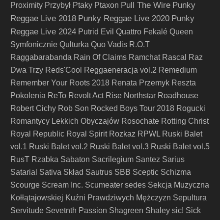
Pull The Wire
Punky
Proximity
Przybył
Ptaky
Ptaxon
Reggae Live 2018
Punky Reggae Live 2020
Punky
Reggae Live 2024
Putrid Evil
Quattro Fekalé
Queen
Symfonicznie
Qulturka
Quo Vadis
R.O.T
Raggabarabanda
Rain Of Claims
Ramchat
Rascal
Raz
Dwa Trzy
Reds'Cool
Reggaeneracja vol.2
Remedium
Remember Your Roots 2018
Renata Przemyk
Reszta
Pokolenia
ReTo
Revolt Act
Rise Northstar
Roadhouse
Robert Cichy
Rob Son
Rocked Boys Tour 2018
Rogucki
Romantycy Lekkich Obyczajów
Rosochate
Rotting Christ
Royal Republic
Royal Spirit
Rozkaz
RPWL
Ruski Balet
vol.1
Ruski Balet vol.2
Ruski Balet vol.3
Ruski Balet vol.5
RusT
Rzabka
Sabaton
Sacrilegium
Santez
Sarius
Satarial
Sativa Skład
Sautrus
SBB
Sceptic
Schizma
Scourge
Scream Inc.
Scumeater
sedes
Sekcja Muzyczna
Kołłątajowskiej Kuźni Prawdziwych Mężczyzn
Sepultura
Servitude
Sevetnth Passion
Shagreen
Shaley
sic!
Sick