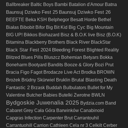
Ballbreaker
Baltic Boys
Bambi
Batalion d'Amour
Batna
Baunsuj Dziwko Fest 25
Baunsuj Dziwko Fest 26
BEEFTE
Beka KSH
Belphegor
Besatt Horde
Bethel
Big Cyc
Białas
Bibobit
Bifor
Big Bit Kid
Big Mountain
BIG UP!
Bikkos
Biohazard
Bisz & B.O.K live
Bisz (B.O.K)
Bitamina
Blackberry Brothers
Black River
BlackStar
Black Star Fest 2024
Bleeding Forest
Blighted Reality
Blitzed
Blues Pills
Bluszcz
Bohemian Betyars
Bokka
Boneharm
Bootyard Bandits
Booze & Glory
Bozi Prut
Bracia Figo Fagot
Brodacze Live Act
Brodka
BROWN
Brutal Blasting Death
Brożek
Brüdny Skürwiel
Bruklin
Fantastic 2
Brzask
Buddah
Bulbulators
Bullet for My
Valentine
Butcher Babies
Butelki Zwrotne
BWLN
Bydgoskie Juwenalia 2025
Bydzia.com Band
Cabaret Grey
Cała Góra Barwinków
Canabinoid
Capgras Infection
Carpenter Brut
Carrantouhil
Carrantuohill
Carrion
Cathleen
Cela nr 3
Celkilt
Cerber