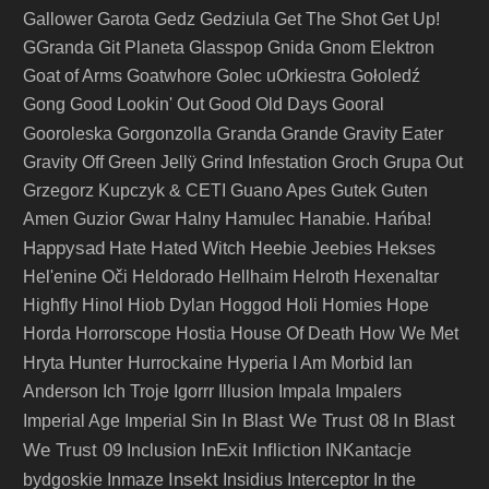
Gallower
Garota
Gedz
Gedziula
Get The Shot
Get Up!
GGranda
Git Planeta
Glasspop
Gnida
Gnom Elektron
Goat of Arms
Goatwhore
Golec uOrkiestra
Gołoledź
Gong
Good Lookin' Out
Good Old Days
Gooral
Granda
Gooroleska
Gorgonzolla
Grande
Gravity Eater
Gravity Off
Green Jellÿ
Grind Infestation
Groch
Grupa Out
Grzegorz Kupczyk & CETI
Guano Apes
Gutek
Guten
Amen
Guzior
Gwar
Halny
Hamulec
Hanabie.
Hańba!
Happysad
Hate
Hated Witch
Heebie Jeebies
Hekses
Hel'enine Oči
Heldorado
Hellhaim
Helroth
Hexenaltar
Highfly
Hinol
Hiob Dylan
Hoggod
Holi
Homies
Hope
Horda
Horrorscope
Hostia
House Of Death
How We Met
Hunter
Hryta
Hurrockaine
Hyperia
I Am Morbid
Ian
Anderson
Ich Troje
Igorrr
Illusion
Impala
Impalers
In Blast We Trust 08
In Blast
Imperial Age
Imperial Sin
We Trust 09
InExit
Infliction
Inclusion
INKantacje
Insekt
bydgoskie
Inmaze
Insidius
Interceptor
In the