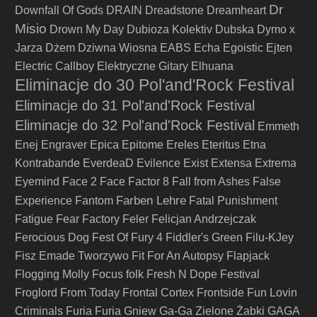
Dr
Downfall Of Gods
DRAIN
Dreadstone
Dreamheart
Misio
Drown My Day
Dubioza Kolektiv
Dubska
Dymo x
Jarza
Dżem
Dziwna Wiosna
EABS
Echa
Egoistic
Ejten
Electric Callboy
Elektryczne Gitary
Elhuana
Eliminacje do 30 Pol'and'Rock Festival
Eliminacje do 31 Pol'and'Rock Festival
Eliminacje do 32 Pol'and'Rock Festival
Emmeth
Enej
Engraver
Epica
Epitome
Ereles
Eteritus
Etna
Kontrabande
EverdeaD
Evilence
Exist
Extensa
Extrema
Eyemind
Face 2 Face
Factor 8
Fall from Ashes
False
Farben Lehre
Experience
Fantom
Fatal Punishment
Fatigue
Fear Factory
Feler
Felicjan Andrzejczak
Ferocious Dog
Fest Of Fury 4
Fiddler's Green
Filu-KJey
Fisz Emade Tworzywo
Fit For An Autopsy
Flapjack
Flogging Molly
Focus
folk
Fresh N Dope Festival
Froglord
From Today
Frontal Cortex
Frontside
Fun Lovin
Criminals
Furia
Furia Gniew
Ga-Ga Zielone Żabki
GAGA