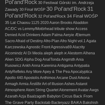
Pol'and'Rock
30 Festiwal Górski im. Andrzeja
30 Pol'and'Rock
31
Zawady
30 Finał WOŚP
Pol’and’Rock
34 Finał WOŚP
32 Pol'and'Rock
35 Lat Chaosu
1125
2020
Aaron Brooks
Abaddon
AC/DC vs Lemmy/Motörhead tribute show
Access
Denied
Acid Drinkers
Adam Palma
Aeryie
Æternum
Sacro
Afraid of Destiny
Afro-Plan
Afro Night vol.1
Agata
Karczewska
Agnostic Front
Agressiva69
Alacrity
Alcomindz
Al Di Meola
aleph
aleph א
Alestorm
Alhena
Alien SDG
Alpha Dog
AnalTonda
Angrrsth
Ania
Rusowicz
Ankh
Anna Karenina
Antigama
Antypatia
AntyRefleks
Any More
Apey & The Pea
Apocalyptica
Apollo 440
Apostolis Anthimos
Arcane Dust
Arkona
Armagh
Armia
Árstíðir
Art of Illusion
Ashes
Astarot
Atmosphere
Atom String Quartet
Atonement
Avatar
Awgs
Back From
Azarath
Azja
Baalzagoth
Babylon Circus
The Grave Party
Backstab
Bacteryazz
BAiKA
Bakshish