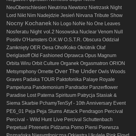
Neutrina
NeuOberschlesien
Newtonz
Nietrzask
Night
Lord
Nikt
Nim Nadejdzie Jesień
Nirvana Tribute Show
Nocny Kochanek
No Logo
NoNe
No One Leaves
Nosferatu Night vol.2
Nosowska
Nuclear Venom
Null
Positiv
O'Hamsters
O.K.W
O.S.T.R.
Obscura
Oddział
Zamknięty
OER
Oesa
Oho!Koko
Okrütnik
Olaf
Deriglasoff
Old Fashioned
Oprawca
Opus Magnum
Orbita Wiru
Orbit Culture
Organek
Orgasmatron
ORION
Over The Under
Metsymphony
Ornette
Owls Woods
Graves
Padaka TOUR
Paktofonika
Palaye Royale
Pampeluna
Pandemonium
Pandrador
Panzerflower
Paradise Lost
Paterna Spirituum
Patrycja Stasiak &
Siema Skarbie
PchamyTenSyf - 10th Anniversary Event
Peja Slums Attack
Percival
PE6_01
Peja
Pendragon
Percival - Wild Hunt Live
Percival Schuttenbach
Perpetual
Phrenetix
Pidżama Porno
Piersi
Pierwsza
Poznańska Niesymfoniczna Orkiestra Ukulele
Pink Floyd