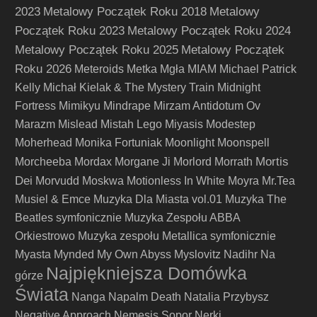
2023
Metalowy Początek Roku 2018
Metalowy
Początek Roku 2023
Metalowy Początek Roku 2024
Metalowy Początek Roku 2025
Metalowy Początek
Roku 2026
Meteroids
Metka
Mgła
MIAM
Michael Patrick
Kelly
Michał Kielak & The Mystery Train
Midnight
Fortress
Mimikyu
Mindrape
Mirzam Antidotum Ov
Marazm
Mislead
Mistah Lego
Miyasis
Modestep
Moherhead
Monika Fortuniak
Moonlight
Moonspell
Mortis
Morcheeba
Mordax
Morgane Ji
Morlord
Morrath
Dei
Morvudd
Moskwa
Motionless In White
Moyra
Mr.Tea
Musiel & Emce
Muzyka Dla Miasta vol.01
Muzyka The
Beatles symfonicznie
Muzyka Zespołu ABBA
Orkiestrowo
Muzyka zespołu Metallica symfonicznie
Myasta
Mynded
My Own Abyss
Myslovitz
Nadihr
Na
Najpiękniejsza Domówka
górze
Świata
Nanga
Napalm Death
Natalia Przybysz
Negative Approach
Nemesis Sopor
Nerki