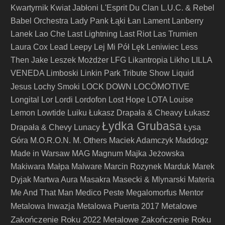
Kwartyrnik
Kwiat Jabłoni
L'Esprit Du Clan
L.U.C. & Rebel
Babel Orchestra
Lady Pank
Łąki Łan
Lament
Lanberry
Lanek
Lao Che
Last Lightning
Last Riot
Las Trumien
Laura Cox
Lead
Leepy
Lej Mi Pół
Lęk
Leniwiec
Less
Then Jake
Leszek Możdżer
LFG
Likantropia
Likho
LILLA
VENEDA
Limboski
Linkin Park Tribute Show
Liquid
LOCÖMOTIVE
Jesus
Lochy Smoki
LOCK DOWN
Longital
Lor
Lordi
Lordofon
Lost Hope
LOTA
Louise
Lemon
Lowtide
Luiku
Łukasz Drapała & Cheavy
Łukasz
Łydka Grubasa
Drapała & Chevy
Lunacy
Łysa
Góra
M.O.R.O.N.
M. Others
Maciek Adamczyk
Maddogz
Made in Warsaw
MAG
Magnum
Majka Jeżowska
Makiwara
Małpa
Malware
Marcin Rozynek
Marduk
Marek
Dyjak
Martwa Aura
Masakra
Masecki & Mlynarski
Materia
Me And That Man
Medico Peste
Megalomorfus
Mentor
Metalowe
Metalowa Inwazja
Metalowa Puenta 2017
Zakończenie Roku 2022
Metalowe Zakończenie Roku