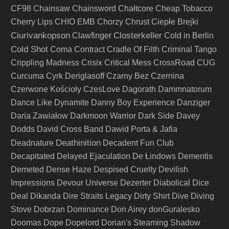
CF98
Chainsaw
Chainsword
Chałtcore
Cheap Tobacco
Cherry Lips
CHIO EMB
Chorzy
Chrust
Ciepłe Brejki
Ciurivankopson
Closterkeller
Clawfinger
Cold in Berlin
Cold Shot
Coma
Contract
Cradle Of Filth
Criminal Tango
Crippling Madness
Crisix
Critical Mess
CrossRoad
CUG
Curcuma
Cyrk Deriglasoff
Czarny Bez
Czernina
Czerwone Kościoły
CzesLove
Dagorath
Dammnatorum
Dance Like Dynamite
Danny Boy Experience
Danziger
Daria Zawiałow
Darkmoon Warrior
Dark Side
Davey
Dodds
David Cross Band
Dawid Porta & Jafia
Deathinition
Deadnature
Decadent Fun Club
Decapitated
Delayed Ejaculation
De Łindows
Dementis
Demeted
Dense Haze
Despised Cruelty
Devilish
Impressions
Devour Universe
Dezerter
Diabolical
Dice
Deal
Dikanda
Dire Straits Legacy
Dirty Shirt
Dive
Diving
Stove
Dobrzan
Dominance
Don Airey
donGuralesko
Doomas
Dope
Dopelord
Dorian's Steaming Shadow