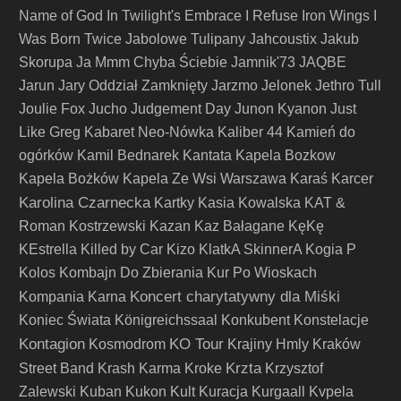
Name of God
In Twilight's Embrace
I Refuse
Iron Wings
I
Was Born Twice
Jabolowe Tulipany
Jahcoustix
Jakub
Skorupa
Ja Mmm Chyba Ściebie
Jamnik'73
JAQBE
Jarun
Jary Oddział Zamknięty
Jarzmo
Jelonek
Jethro Tull
Joulie Fox
Jucho
Judgement Day
Junon Kyanon
Just
Like Greg
Kabaret Neo-Nówka
Kaliber 44
Kamień do
ogórków
Kamil Bednarek
Kantata
Kapela Bozkow
Kapela Bożków
Kapela Ze Wsi Warszawa
Karaś
Karcer
Karolina Czarnecka
Kartky
Kasia Kowalska
KAT &
Roman Kostrzewski
Kazan
Kaz Bałagane
KęKę
KEstrella
Killed by Car
Kizo
KlatkA SkinnerA
Kogia P
Kolos
Kombajn Do Zbierania Kur Po Wioskach
Koncert charytatywny dla Miśki
Kompania Karna
Koniec Świata
Königreichssaal
Konkubent
Konstelacje
Kontagion
KO Tour
Kosmodrom
Krajiny Hmly
Kraków
Krzta
Street Band
Krash Karma
Kroke
Krzysztof
Zalewski
Kuban
Kukon
Kult
Kuracja
Kurgaall
Kvpela