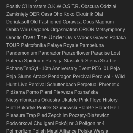
Positiv
O'Hamsters
O.K.W
O.S.T.R.
Obscura
Oddział
Zamknięty
OER
Oesa
Oho!Koko
Okrütnik
Olaf
Deriglasoff
Old Fashioned
Oprawca
Opus Magnum
Orbita Wiru
Organek
Orgasmatron
ORION Metsymphony
Over The Under
Ornette
Owls Woods Graves
Padaka
TOUR
Paktofonika
Palaye Royale
Pampeluna
Pandemonium
Pandrador
Panzerflower
Paradise Lost
Paterna Spirituum
Patrycja Stasiak & Siema Skarbie
PchamyTenSyf - 10th Anniversary Event
PE6_01
Peja
Peja Slums Attack
Percival
Percival - Wild
Pendragon
Hunt Live
Percival Schuttenbach
Perpetual
Phrenetix
Pidżama Porno
Piersi
Pierwsza Poznańska
Niesymfoniczna Orkiestra Ukulele
Pink Floyd History
Piotr Bukartyk
Piotrek Szumowski
PlanBe
Planet Hell
Pleasure Trap
Pled Zepchlim
Poczęty-Błażewicz
Pokój nr 3
Podwórkowi Chuligani
Poligon nr 4
Polimorfizm
Polish Metal Alliance
Polska Wersja