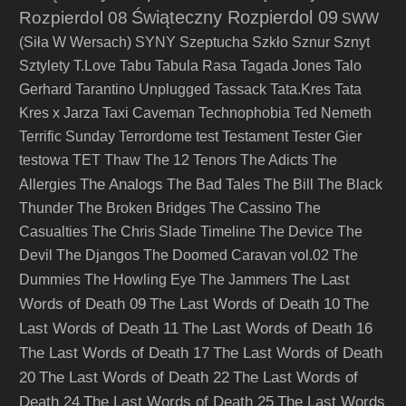
Świąteczny Rozpierdol 09
Rozpierdol 08
SWW
(Siła W Wersach)
SYNY
Szeptucha
Szkło
Sznur
Sznyt
Sztylety
T.Love
Tabu
Tabula Rasa
Tagada Jones
Talo
Gerhard
Tarantino Unplugged
Tassack
Tata.Kres
Tata
Kres x Jarza
Taxi Caveman
Technophobia
Ted Nemeth
Terrific Sunday
Terrordome
test
Testament
Tester Gier
testowa
TET
Thaw
The 12 Tenors
The Adicts
The
The Analogs
Allergies
The Bad Tales
The Bill
The Black
Thunder
The Broken Bridges
The Cassino
The
Casualties
The Chris Slade Timeline
The Device
The
Devil
The Djangos
The Doomed Caravan vol.02
The
The Last
Dummies
The Howling Eye
The Jammers
Words of Death 09
The Last Words of Death 10
The
Last Words of Death 11
The Last Words of Death 16
The Last Words of Death 17
The Last Words of Death
20
The Last Words of Death 22
The Last Words of
Death 24
The Last Words of Death 25
The Last Words