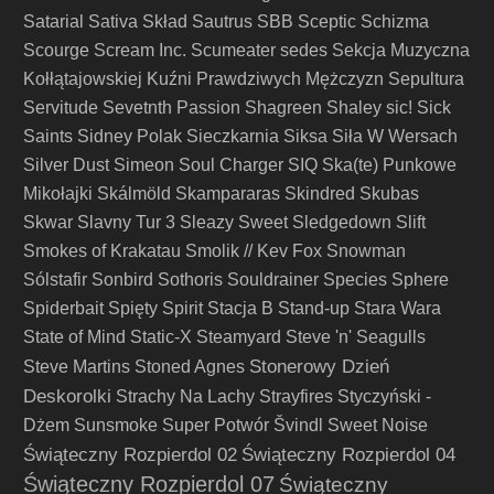
Satarial
Sativa Skład
Sautrus
SBB
Sceptic
Schizma
Scourge
Scream Inc.
Scumeater
sedes
Sekcja Muzyczna
Kołłątajowskiej Kuźni Prawdziwych Mężczyzn
Sepultura
Servitude
Sevetnth Passion
Shagreen
Shaley
sic!
Sick
Saints
Sidney Polak
Sieczkarnia
Siksa
Siła W Wersach
Silver Dust
Simeon Soul Charger
SIQ
Ska(te) Punkowe
Mikołajki
Skálmöld
Skampararas
Skindred
Skubas
Skwar
Slavny Tur 3
Sleazy Sweet
Sledgedown
Slift
Smokes of Krakatau
Smolik // Kev Fox
Snowman
Sólstafir
Sonbird
Sothoris
Souldrainer
Species
Sphere
Spiderbait
Spięty
Spirit
Stacja B
Stand-up
Stara Wara
State of Mind
Static-X
Steamyard
Steve 'n' Seagulls
Stonerowy Dzień
Steve Martins
Stoned Agnes
Deskorolki
Strachy Na Lachy
Strayfires
Styczyński -
Dżem
Sunsmoke
Super Potwór
Švindl
Sweet Noise
Świąteczny Rozpierdol 02
Świąteczny Rozpierdol 04
Świąteczny Rozpierdol 07
Świąteczny