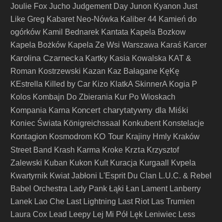
Joulie Fox
Jucho
Judgement Day
Junon Kyanon
Just
Like Greg
Kabaret Neo-Nówka
Kaliber 44
Kamień do
ogórków
Kamil Bednarek
Kantata
Kapela Bozkow
Kapela Bożków
Kapela Ze Wsi Warszawa
Karaś
Karcer
Karolina Czarnecka
Kartky
Kasia Kowalska
KAT &
Roman Kostrzewski
Kazan
Kaz Bałagane
KęKę
KEstrella
Killed by Car
Kizo
KlatkA SkinnerA
Kogia P
Kolos
Kombajn Do Zbierania Kur Po Wioskach
Koncert charytatywny dla Miśki
Kompania Karna
Koniec Świata
Königreichssaal
Konkubent
Konstelacje
Kontagion
KO Tour
Kosmodrom
Krajiny Hmly
Kraków
Krzta
Street Band
Krash Karma
Kroke
Krzysztof
Zalewski
Kuban
Kukon
Kult
Kuracja
Kurgaall
Kvpela
Kwartyrnik
Kwiat Jabłoni
L'Esprit Du Clan
L.U.C. & Rebel
Babel Orchestra
Lady Pank
Łąki Łan
Lament
Lanberry
Lanek
Lao Che
Last Lightning
Last Riot
Las Trumien
Laura Cox
Lead
Leepy
Lej Mi Pół
Lęk
Leniwiec
Less