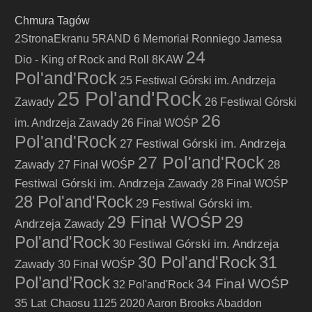
Chmura Tagów
2StronaEkranu
5RAND
6 Memoriał Ronniego Jamesa
24
Dio - King of Rock and Roll
8KAW
Pol'and'Rock
25 Festiwal Górski im. Andrzeja
25 Pol'and'Rock
Zawady
26 Festiwal Górski
26
im. Andrzeja Zawady
26 Finał WOŚP
Pol'and'Rock
27 Festiwal Górski im. Andrzeja
27 Pol'and'Rock
Zawady
28
27 Finał WOŚP
Festiwal Górski im. Andrzeja Zawady
28 Finał WOŚP
28 Pol'and'Rock
29 Festiwal Górski im.
29 Finał WOŚP
29
Andrzeja Zawady
Pol'and'Rock
30 Festiwal Górski im. Andrzeja
30 Pol'and'Rock
31
Zawady
30 Finał WOŚP
Pol’and’Rock
34 Finał WOŚP
32 Pol'and'Rock
35 Lat Chaosu
1125
2020
Aaron Brooks
Abaddon