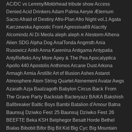
AC/DC vs Lemmy/Motörhead tribute show
Access
Denied
Acid Drinkers
Adam Palma
Aeryie
Æternum
Sacro
Afraid of Destiny
Afro-Plan
Afro Night vol.1
Agata
Karczewska
Agnostic Front
Agressiva69
Alacrity
Alcomindz
Al Di Meola
aleph
aleph א
Alestorm
Alhena
Alien SDG
Alpha Dog
AnalTonda
Angrrsth
Ania
Rusowicz
Ankh
Anna Karenina
Antigama
Antypatia
AntyRefleks
Any More
Apey & The Pea
Apocalyptica
Apollo 440
Apostolis Anthimos
Arcane Dust
Arkona
Armagh
Armia
Árstíðir
Art of Illusion
Ashes
Astarot
Atmosphere
Atom String Quartet
Atonement
Avatar
Awgs
Back From
Azarath
Azja
Baalzagoth
Babylon Circus
The Grave Party
Backstab
Bacteryazz
BAiKA
Bakshish
Ballbreaker
Baltic Boys
Bambi
Batalion d'Amour
Batna
Baunsuj Dziwko Fest 25
Baunsuj Dziwko Fest 26
BEEFTE
Beka KSH
Belphegor
Besatt Horde
Bethel
Big Cyc
Białas
Bibobit
Bifor
Big Bit Kid
Big Mountain