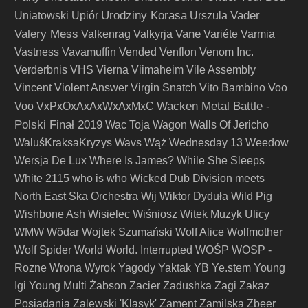
Urodziny Korasa
Vader
Uniatowski
Upiór
Urszula
Valery Mess
Vane
Valkenrag
Valkyrja
Variéte
Varmia
Vastness
Vavamuffin
Vended
Venflon
Venom Inc.
Verderbnis
VHS
Vierna
Viimaheim
Vile Assembly
Vincent
Violent Answer
Virgin Snatch
Vito Bambino
Voo
Wacken Metal Battle -
Voo
VxPxOxAxAxWxAxMxC
Polski Finał 2019
Wac Toja
Wagon
Walls Of Jericho
WaluśKraksaKryzys
Wavs
Wąż
Wednesday 13
Weedow
Wersja De Lux
Where Is James?
While She Sleeps
White 2115
who is who
Wicked Dub Division meets
North East Ska Orchestra
Wij
Wiktor Dyduła
Wild Pig
Wishbone Ash
Wisielec
Wiśniosz
Witek Muzyk Ulicy
WMW
Wödar
Wojtek Szumański
Wolf Alice
Wolfmother
Wolf Spider
World
World. Interrupted
WOŚP
WOSP -
Rozne
Wrona
Wyrok
Yagody
Yaktak
YB
Ye.stem
Young
Igi
Young Multi
Żabson
Zacier
Zadushka
Zagi
Zakaz
Posiadania
Zalewski 'Klasyk'
Zament
Zamilska
Zbeer