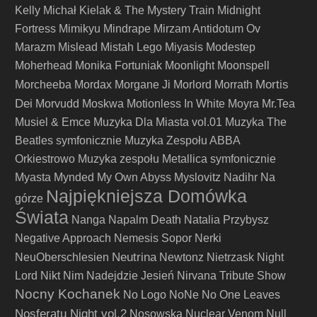
Kelly
Michał Kielak & The Mystery Train
Midnight
Fortress
Mimikyu
Mindrape
Mirzam Antidotum Ov
Marazm
Mislead
Mistah Lego
Miyasis
Modestep
Moherhead
Monika Fortuniak
Moonlight
Moonspell
Mortis
Morcheeba
Mordax
Morgane Ji
Morlord
Morrath
Dei
Morvudd
Moskwa
Motionless In White
Moyra
Mr.Tea
Musiel & Emce
Muzyka Dla Miasta vol.01
Muzyka The
Beatles symfonicznie
Muzyka Zespołu ABBA
Orkiestrowo
Muzyka zespołu Metallica symfonicznie
Myasta
Mynded
My Own Abyss
Myslovitz
Nadihr
Na
Najpiękniejsza Domówka
górze
Świata
Nanga
Napalm Death
Natalia Przybysz
Negative Approach
Nemesis Sopor
Nerki
Neutrina
NeuOberschlesien
Newtonz
Nietrzask
Night
Lord
Nikt
Nim Nadejdzie Jesień
Nirvana Tribute Show
Nocny Kochanek
No Logo
NoNe
No One Leaves
Nosferatu Night vol.2
Nosowska
Nuclear Venom
Null