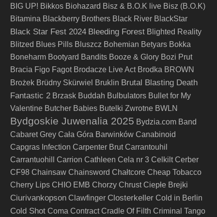
BIG UP!
Bikkos
Biohazard
Bisz & B.O.K live
Bisz (B.O.K)
Bitamina
Blackberry Brothers
Black River
BlackStar
Black Star Fest 2024
Bleeding Forest
Blighted Reality
Blitzed
Blues Pills
Bluszcz
Bohemian Betyars
Bokka
Boneharm
Bootyard Bandits
Booze & Glory
Bozi Prut
Bracia Figo Fagot
Brodacze Live Act
Brodka
BROWN
Brutal Blasting Death
Brożek
Brüdny Skürwiel
Bruklin
Fantastic 2
Brzask
Buddah
Bulbulators
Bullet for My
Valentine
Butcher Babies
Butelki Zwrotne
BWLN
Bydgoskie Juwenalia 2025
Bydzia.com Band
Cabaret Grey
Cała Góra Barwinków
Canabinoid
Capgras Infection
Carpenter Brut
Carrantouhil
Carrantuohill
Carrion
Cathleen
Cela nr 3
Celkilt
Cerber
CF98
Chainsaw
Chainsword
Chałtcore
Cheap Tobacco
Cherry Lips
CHIO EMB
Chorzy
Chrust
Ciepłe Brejki
Ciurivankopson
Closterkeller
Clawfinger
Cold in Berlin
Cold Shot
Coma
Contract
Cradle Of Filth
Criminal Tango