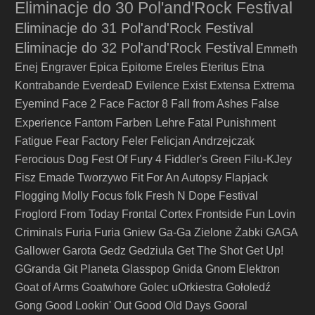
Eliminacje do 30 Pol'and'Rock Festival
Eliminacje do 31 Pol'and'Rock Festival
Eliminacje do 32 Pol'and'Rock Festival
Emmeth
Enej
Engraver
Epica
Epitome
Ereles
Eteritus
Etna
Kontrabande
EverdeaD
Evilence
Exist
Extensa
Extrema
Eyemind
Face 2 Face
Factor 8
Fall from Ashes
False
Farben Lehre
Experience
Fantom
Fatal Punishment
Fatigue
Fear Factory
Feler
Felicjan Andrzejczak
Ferocious Dog
Fest Of Fury 4
Fiddler's Green
Filu-KJey
Fisz Emade Tworzywo
Fit For An Autopsy
Flapjack
Flogging Molly
Focus
folk
Fresh N Dope Festival
Froglord
From Today
Frontal Cortex
Frontside
Fun Lovin
Criminals
Furia
Furia Gniew
Ga-Ga Zielone Żabki
GAGA
Gallower
Garota
Gedz
Gedziula
Get The Shot
Get Up!
GGranda
Git Planeta
Glasspop
Gnida
Gnom Elektron
Goat of Arms
Goatwhore
Golec uOrkiestra
Gołoledź
Gong
Good Lookin' Out
Good Old Days
Gooral