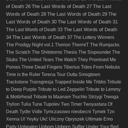
of Death 26
The Last Words of Death 27
The Last
Words of Death 28
The Last Words of Death 29
The
Last Words of Death 30
The Last Words of Death 31
The Last Words of Death
The Last Words of Death 33
34
The Last Words of Death 37
The Lottery Winners
The Prodigy Night vol.1
Therion
ThermiT
The Rumjacks
The Scratch
The Shitstorms
Thesis
The Sixpounder
The
Stubs
The United Tears
The Watch
They Promised Me
Ponies
Three Dead Fingers
Tiberius
Tides From Nebula
Time is the Ruler
Torena
Tour Outta Smogtown
Trackstone
Transgresja
Trapped Inside Me
Tribbs
Tribute
to Deep Purple
Tribute to Led Zeppelin
Tribute to Lemmy
& Motörhead
Tribute to Maanam
Truchło Strzygi
Trwoga
Trylion
Tulia
Tune
Tupolev
Two Timer
Twoyastara Of
Death
Tydle Vidle
Tymczasowo nieobecni
Tymek
Tzn
Xenna
U! Yeyky
Ukć
Uliczny Opryszek
Ultimate Emo
Unborn Suffer
Party
Unbeaten
Unborn
Under Your Bed