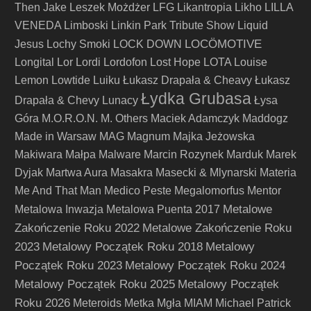
Then Jake
Leszek Możdżer
LFG
Likantropia
Likho
LILLA
VENEDA
Limboski
Linkin Park Tribute Show
Liquid
LOCÖMOTIVE
Jesus
Lochy Smoki
LOCK DOWN
Longital
Lor
Lordi
Lordofon
Lost Hope
LOTA
Louise
Lemon
Lowtide
Luiku
Łukasz Drapała & Cheavy
Łukasz
Łydka Grubasa
Drapała & Chevy
Lunacy
Łysa
Góra
M.O.R.O.N.
M. Others
Maciek Adamczyk
Maddogz
Made in Warsaw
MAG
Magnum
Majka Jeżowska
Makiwara
Małpa
Malware
Marcin Rozynek
Marduk
Marek
Dyjak
Martwa Aura
Masakra
Masecki & Mlynarski
Materia
Me And That Man
Medico Peste
Megalomorfus
Mentor
Metalowe
Metalowa Inwazja
Metalowa Puenta 2017
Zakończenie Roku 2022
Metalowe Zakończenie Roku
2023
Metalowy Początek Roku 2018
Metalowy
Początek Roku 2023
Metalowy Początek Roku 2024
Metalowy Początek Roku 2025
Metalowy Początek
Roku 2026
Meteroids
Metka
Mgła
MIAM
Michael Patrick