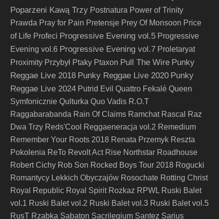
Poparzeni Kawą Trzy
Postnatura
Power of Trinity
Prawda
Pray for Pain
Pretensje
Prey Of Monsoon
Price
Progressive Evening vol.5
of Life
Profeci
Progressive
Progressive Evening vol.7
Evening vol.6
Proletaryat
Pull The Wire
Punky
Proximity
Przybył
Ptaky
Ptaxon
Reggae Live 2018
Punky Reggae Live 2020
Punky
Reggae Live 2024
Putrid Evil
Quattro Fekalé
Queen
Symfonicznie
Qulturka
Quo Vadis
R.O.T
Raggabarabanda
Rain Of Claims
Ramchat
Rascal
Raz
Dwa Trzy
Reds'Cool
Reggaeneracja vol.2
Remedium
Remember Your Roots 2018
Renata Przemyk
Reszta
Pokolenia
ReTo
Revolt Act
Rise Northstar
Roadhouse
Robert Cichy
Rob Son
Rocked Boys Tour 2018
Rogucki
Romantycy Lekkich Obyczajów
Rosochate
Rotting Christ
Royal Republic
Royal Spirit
Rozkaz
RPWL
Ruski Balet
vol.1
Ruski Balet vol.2
Ruski Balet vol.3
Ruski Balet vol.5
RusT
Rzabka
Sabaton
Sacrilegium
Santez
Sarius