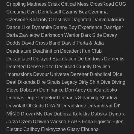
Crippling Madness
Crisix
Critical Mess
CrossRoad
CUG
Curcuma
Cyrk Deriglasoff
Czarny Bez
Czernina
Czerwone Kościoły
CzesLove
Dagorath
Dammnatorum
Dance Like Dynamite
Danny Boy Experience
Danziger
Daria Zawiałow
Darkmoon Warrior
Dark Side
Davey
Dodds
David Cross Band
Dawid Porta & Jafia
Deathinition
Deadnature
Decadent Fun Club
Decapitated
Delayed Ejaculation
De Łindows
Dementis
Demeted
Dense Haze
Despised Cruelty
Devilish
Impressions
Devour Universe
Dezerter
Diabolical
Dice
Deal
Dikanda
Dire Straits Legacy
Dirty Shirt
Dive
Diving
Stove
Dobrzan
Dominance
Don Airey
donGuralesko
Doomas
Dope
Dopelord
Dorian's Steaming Shadow
Dr
Downfall Of Gods
DRAIN
Dreadstone
Dreamheart
Misio
Drown My Day
Dubioza Kolektiv
Dubska
Dymo x
Jarza
Dżem
Dziwna Wiosna
EABS
Echa
Egoistic
Ejten
Electric Callboy
Elektryczne Gitary
Elhuana