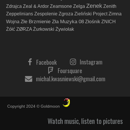
Zenek
Zdrajca
Zeal & Ardor
Zeamsone
Zelga
Zenith
Zeppelinians
Zespolenie
Zgroza
Zieliński Project
Zimna
Złe Brzmienie Zła Muzyka 08
Wojna
Złośnik
ZNICH
Żółć
ZØRZA
Żurkowski
Żywiołak
Instagram
Facebook
Foursquare
michal.kwasniewski@gmail.com
Copyright 2024 © Goldmoon
Watch music, listen to pictures