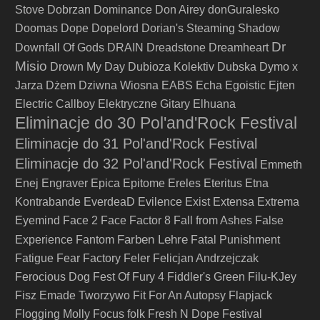
Stove
Dobrzan
Dominance
Don Airey
donGuralesko
Doomas
Dope
Dopelord
Dorian's Steaming Shadow
Dr
Downfall Of Gods
DRAIN
Dreadstone
Dreamheart
Misio
Drown My Day
Dubioza Kolektiv
Dubska
Dymo x
Jarza
Dżem
Dziwna Wiosna
EABS
Echa
Egoistic
Ejten
Electric Callboy
Elektryczne Gitary
Elhuana
Eliminacje do 30 Pol'and'Rock Festival
Eliminacje do 31 Pol'and'Rock Festival
Eliminacje do 32 Pol'and'Rock Festival
Emmeth
Enej
Engraver
Epica
Epitome
Ereles
Eteritus
Etna
Kontrabande
EverdeaD
Evilence
Exist
Extensa
Extrema
Eyemind
Face 2 Face
Factor 8
Fall from Ashes
False
Farben Lehre
Experience
Fantom
Fatal Punishment
Fatigue
Fear Factory
Feler
Felicjan Andrzejczak
Ferocious Dog
Fest Of Fury 4
Fiddler's Green
Filu-KJey
Fisz Emade Tworzywo
Fit For An Autopsy
Flapjack
Flogging Molly
Focus
folk
Fresh N Dope Festival