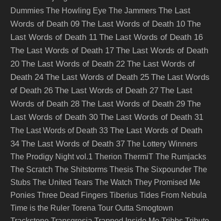
The Last
Dummies
The Howling Eye
The Jammers
Words of Death 09
The Last Words of Death 10
The
Last Words of Death 11
The Last Words of Death 16
The Last Words of Death 17
The Last Words of Death
20
The Last Words of Death 22
The Last Words of
Death 24
The Last Words of Death 25
The Last Words
of Death 26
The Last Words of Death 27
The Last
Words of Death 28
The Last Words of Death 29
The
Last Words of Death 30
The Last Words of Death 31
The Last Words of Death
The Last Words of Death 33
34
The Last Words of Death 37
The Lottery Winners
The Prodigy Night vol.1
Therion
ThermiT
The Rumjacks
The Scratch
The Shitstorms
Thesis
The Sixpounder
The
Stubs
The United Tears
The Watch
They Promised Me
Ponies
Three Dead Fingers
Tiberius
Tides From Nebula
Time is the Ruler
Torena
Tour Outta Smogtown
Trackstone
Transgresja
Trapped Inside Me
Tribbs
Tribute