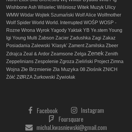
Wishbone Ash
Wisielec
Wiśniosz
Witek Muzyk Ulicy
WMW
Wödar
Wojtek Szumański
Wolf Alice
Wolfmother
Wolf Spider
World
World. Interrupted
WOŚP
WOSP -
Rozne
Wrona
Wyrok
Yagody
Yaktak
YB
Ye.stem
Young
Igi
Young Multi
Żabson
Zacier
Zadushka
Zagi
Zakaz
Posiadania
Zalewski 'Klasyk'
Zament
Zamilska
Zbeer
Zenek
Zdrajca
Zeal & Ardor
Zeamsone
Zelga
Zenith
Zeppelinians
Zespolenie
Zgroza
Zieliński Project
Zimna
Złe Brzmienie Zła Muzyka 08
Wojna
Złośnik
ZNICH
Żółć
ZØRZA
Żurkowski
Żywiołak
Instagram
Facebook
Foursquare
michal.kwasniewski@gmail.com