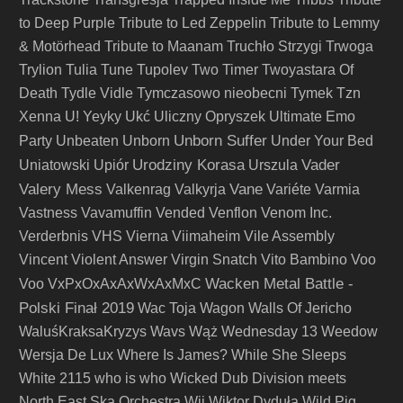
to Deep Purple
Tribute to Led Zeppelin
Tribute to Lemmy
& Motörhead
Tribute to Maanam
Truchło Strzygi
Trwoga
Trylion
Tulia
Tune
Tupolev
Two Timer
Twoyastara Of
Death
Tydle Vidle
Tymczasowo nieobecni
Tymek
Tzn
Xenna
U! Yeyky
Ukć
Uliczny Opryszek
Ultimate Emo
Unborn Suffer
Party
Unbeaten
Unborn
Under Your Bed
Urodziny Korasa
Vader
Uniatowski
Upiór
Urszula
Valery Mess
Vane
Valkenrag
Valkyrja
Variéte
Varmia
Vastness
Vavamuffin
Vended
Venflon
Venom Inc.
Verderbnis
VHS
Vierna
Viimaheim
Vile Assembly
Vincent
Violent Answer
Virgin Snatch
Vito Bambino
Voo
Wacken Metal Battle -
Voo
VxPxOxAxAxWxAxMxC
Polski Finał 2019
Wac Toja
Wagon
Walls Of Jericho
WaluśKraksaKryzys
Wavs
Wąż
Wednesday 13
Weedow
Wersja De Lux
Where Is James?
While She Sleeps
White 2115
who is who
Wicked Dub Division meets
North East Ska Orchestra
Wij
Wiktor Dyduła
Wild Pig