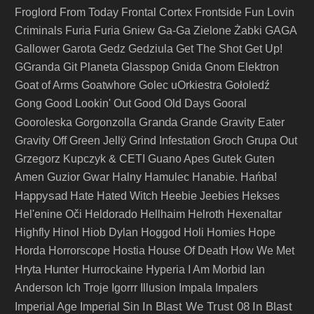
Froglord
From Today
Frontal Cortex
Frontside
Fun Lovin
Criminals
Furia
Furia Gniew
Ga-Ga Zielone Żabki
GAGA
Gallower
Garota
Gedz
Gedziula
Get The Shot
Get Up!
GGranda
Git Planeta
Glasspop
Gnida
Gnom Elektron
Goat of Arms
Goatwhore
Golec uOrkiestra
Gołoledź
Gong
Good Lookin' Out
Good Old Days
Gooral
Granda
Gooroleska
Gorgonzolla
Grande
Gravity Eater
Gravity Off
Green Jellÿ
Grind Infestation
Groch
Grupa Out
Grzegorz Kupczyk & CETI
Guano Apes
Gutek
Guten
Amen
Guzior
Gwar
Halny
Hamulec
Hanabie.
Hańba!
Happysad
Hate
Hated Witch
Heebie Jeebies
Hekses
Hel'enine Oči
Heldorado
Hellhaim
Helroth
Hexenaltar
Highfly
Hinol
Hiob Dylan
Hoggod
Holi
Homies
Hope
Horda
Horrorscope
Hostia
House Of Death
How We Met
Hunter
Hryta
Hurrockaine
Hyperia
I Am Morbid
Ian
Anderson
Ich Troje
Igorrr
Illusion
Impala
Impalers
In Blast We Trust 08
In Blast
Imperial Age
Imperial Sin