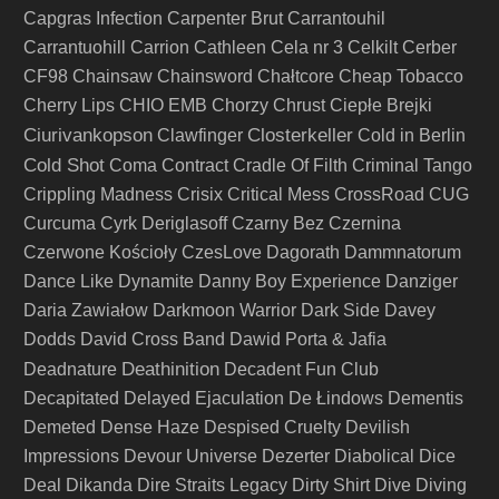
Capgras Infection
Carpenter Brut
Carrantouhil
Carrantuohill
Carrion
Cathleen
Cela nr 3
Celkilt
Cerber
CF98
Chainsaw
Chainsword
Chałtcore
Cheap Tobacco
Cherry Lips
CHIO EMB
Chorzy
Chrust
Ciepłe Brejki
Ciurivankopson
Closterkeller
Clawfinger
Cold in Berlin
Cold Shot
Coma
Contract
Cradle Of Filth
Criminal Tango
Crippling Madness
Crisix
Critical Mess
CrossRoad
CUG
Curcuma
Cyrk Deriglasoff
Czarny Bez
Czernina
Czerwone Kościoły
CzesLove
Dagorath
Dammnatorum
Dance Like Dynamite
Danny Boy Experience
Danziger
Daria Zawiałow
Darkmoon Warrior
Dark Side
Davey
Dodds
David Cross Band
Dawid Porta & Jafia
Deathinition
Deadnature
Decadent Fun Club
Decapitated
Delayed Ejaculation
De Łindows
Dementis
Demeted
Dense Haze
Despised Cruelty
Devilish
Impressions
Devour Universe
Dezerter
Diabolical
Dice
Deal
Dikanda
Dire Straits Legacy
Dirty Shirt
Dive
Diving