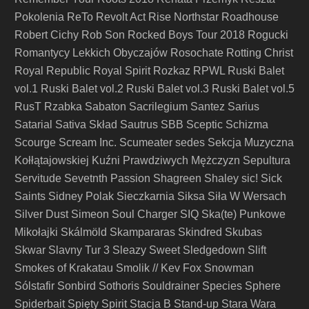
Pokolenia
ReTo
Revolt Act
Rise Northstar
Roadhouse
Robert Cichy
Rob Son
Rocked Boys Tour 2018
Rogucki
Romantycy Lekkich Obyczajów
Rosochate
Rotting Christ
Royal Republic
Royal Spirit
Rozkaz
RPWL
Ruski Balet
vol.1
Ruski Balet vol.2
Ruski Balet vol.3
Ruski Balet vol.5
RusT
Rzabka
Sabaton
Sacrilegium
Santez
Sarius
Satarial
Sativa Skład
Sautrus
SBB
Sceptic
Schizma
Scourge
Scream Inc.
Scumeater
sedes
Sekcja Muzyczna
Kołłątajowskiej Kuźni Prawdziwych Mężczyzn
Sepultura
Servitude
Sevetnth Passion
Shagreen
Shaley
sic!
Sick
Saints
Sidney Polak
Sieczkarnia
Siksa
Siła W Wersach
Silver Dust
Simeon Soul Charger
SIQ
Ska(te) Punkowe
Mikołajki
Skálmöld
Skampararas
Skindred
Skubas
Skwar
Slavny Tur 3
Sleazy Sweet
Sledgedown
Slift
Smokes of Krakatau
Smolik // Kev Fox
Snowman
Sólstafir
Sonbird
Sothoris
Souldrainer
Species
Sphere
Spiderbait
Spięty
Spirit
Stacja B
Stand-up
Stara Wara