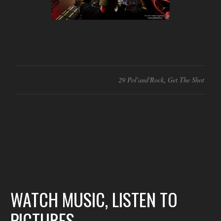
29 Pol'and'Rock
,
Get The Shot
WATCH MUSIC, LISTEN TO
PICTURES