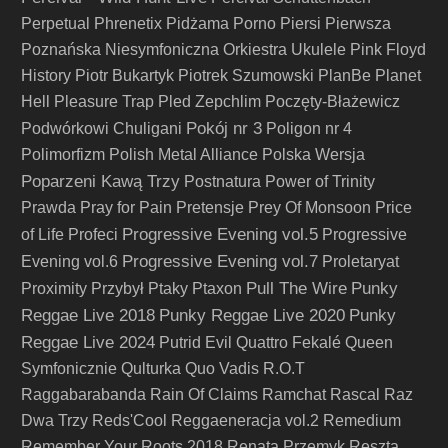
Perpetual
Phrenetix
Pidżama Porno
Piersi
Pierwsza
Poznańska Niesymfoniczna Orkiestra Ukulele
Pink Floyd
History
Piotr Bukartyk
Piotrek Szumowski
PlanBe
Planet
Hell
Pleasure Trap
Pled Zepchlim
Poczęty-Błażewicz
Pokój nr 3
Podwórkowi Chuligani
Poligon nr 4
Polimorfizm
Polish Metal Alliance
Polska Wersja
Poparzeni Kawą Trzy
Postnatura
Power of Trinity
Prawda
Pray for Pain
Pretensje
Prey Of Monsoon
Price
Progressive Evening vol.5
of Life
Profeci
Progressive
Progressive Evening vol.7
Evening vol.6
Proletaryat
Pull The Wire
Punky
Proximity
Przybył
Ptaky
Ptaxon
Reggae Live 2018
Punky Reggae Live 2020
Punky
Reggae Live 2024
Putrid Evil
Quattro Fekalé
Queen
Symfonicznie
Qulturka
Quo Vadis
R.O.T
Raggabarabanda
Rain Of Claims
Ramchat
Rascal
Raz
Dwa Trzy
Reds'Cool
Reggaeneracja vol.2
Remedium
Remember Your Roots 2018
Renata Przemyk
Reszta