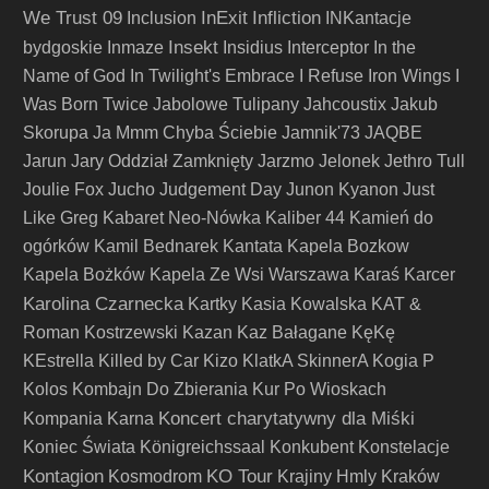
We Trust 09
InExit
Infliction
Inclusion
INKantacje
Insekt
bydgoskie
Inmaze
Insidius
Interceptor
In the
Name of God
In Twilight's Embrace
I Refuse
Iron Wings
I
Was Born Twice
Jabolowe Tulipany
Jahcoustix
Jakub
Skorupa
Ja Mmm Chyba Ściebie
Jamnik'73
JAQBE
Jarun
Jary Oddział Zamknięty
Jarzmo
Jelonek
Jethro Tull
Joulie Fox
Jucho
Judgement Day
Junon Kyanon
Just
Like Greg
Kabaret Neo-Nówka
Kaliber 44
Kamień do
ogórków
Kamil Bednarek
Kantata
Kapela Bozkow
Kapela Bożków
Kapela Ze Wsi Warszawa
Karaś
Karcer
Karolina Czarnecka
Kartky
Kasia Kowalska
KAT &
Roman Kostrzewski
Kazan
Kaz Bałagane
KęKę
KEstrella
Killed by Car
Kizo
KlatkA SkinnerA
Kogia P
Kolos
Kombajn Do Zbierania Kur Po Wioskach
Koncert charytatywny dla Miśki
Kompania Karna
Koniec Świata
Königreichssaal
Konkubent
Konstelacje
Kontagion
KO Tour
Kosmodrom
Krajiny Hmly
Kraków