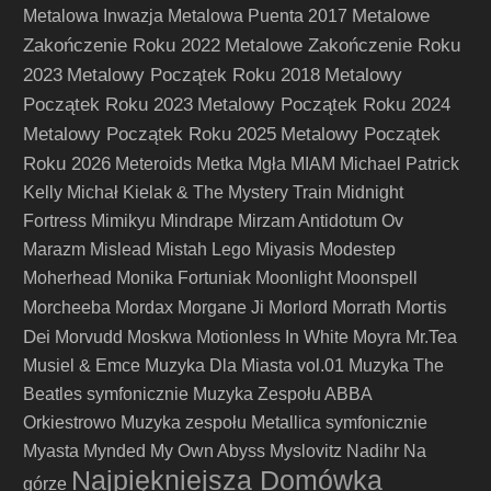
Metalowe
Metalowa Inwazja
Metalowa Puenta 2017
Zakończenie Roku 2022
Metalowe Zakończenie Roku
2023
Metalowy Początek Roku 2018
Metalowy
Początek Roku 2023
Metalowy Początek Roku 2024
Metalowy Początek Roku 2025
Metalowy Początek
Roku 2026
Meteroids
Metka
Mgła
MIAM
Michael Patrick
Kelly
Michał Kielak & The Mystery Train
Midnight
Fortress
Mimikyu
Mindrape
Mirzam Antidotum Ov
Marazm
Mislead
Mistah Lego
Miyasis
Modestep
Moherhead
Monika Fortuniak
Moonlight
Moonspell
Mortis
Morcheeba
Mordax
Morgane Ji
Morlord
Morrath
Dei
Morvudd
Moskwa
Motionless In White
Moyra
Mr.Tea
Musiel & Emce
Muzyka Dla Miasta vol.01
Muzyka The
Beatles symfonicznie
Muzyka Zespołu ABBA
Orkiestrowo
Muzyka zespołu Metallica symfonicznie
Myasta
Mynded
My Own Abyss
Myslovitz
Nadihr
Na
Najpiękniejsza Domówka
górze