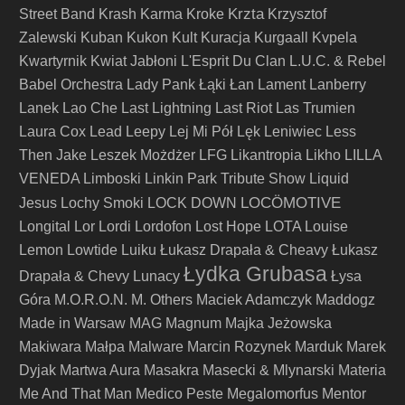
Krzta
Street Band
Krash Karma
Kroke
Krzysztof
Zalewski
Kuban
Kukon
Kult
Kuracja
Kurgaall
Kvpela
Kwartyrnik
Kwiat Jabłoni
L'Esprit Du Clan
L.U.C. & Rebel
Babel Orchestra
Lady Pank
Łąki Łan
Lament
Lanberry
Lanek
Lao Che
Last Lightning
Last Riot
Las Trumien
Laura Cox
Lead
Leepy
Lej Mi Pół
Lęk
Leniwiec
Less
Then Jake
Leszek Możdżer
LFG
Likantropia
Likho
LILLA
VENEDA
Limboski
Linkin Park Tribute Show
Liquid
LOCÖMOTIVE
Jesus
Lochy Smoki
LOCK DOWN
Longital
Lor
Lordi
Lordofon
Lost Hope
LOTA
Louise
Lemon
Lowtide
Luiku
Łukasz Drapała & Cheavy
Łukasz
Łydka Grubasa
Drapała & Chevy
Lunacy
Łysa
Góra
M.O.R.O.N.
M. Others
Maciek Adamczyk
Maddogz
Made in Warsaw
MAG
Magnum
Majka Jeżowska
Makiwara
Małpa
Malware
Marcin Rozynek
Marduk
Marek
Dyjak
Martwa Aura
Masakra
Masecki & Mlynarski
Materia
Me And That Man
Medico Peste
Megalomorfus
Mentor