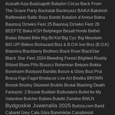
Back From
Azarath
Azja
Baalzagoth
Babylon Circus
The Grave Party
Backstab
Bacteryazz
BAiKA
Bakshish
Ballbreaker
Baltic Boys
Bambi
Batalion d'Amour
Batna
Baunsuj Dziwko Fest 25
Baunsuj Dziwko Fest 26
BEEFTE
Beka KSH
Belphegor
Besatt Horde
Bethel
Big Cyc
Białas
Bibobit
Bifor
Big Bit Kid
Big Mountain
BIG UP!
Bikkos
Biohazard
Bisz & B.O.K live
Bisz (B.O.K)
Bitamina
Blackberry Brothers
Black River
BlackStar
Black Star Fest 2024
Bleeding Forest
Blighted Reality
Blitzed
Blues Pills
Bluszcz
Bohemian Betyars
Bokka
Boneharm
Bootyard Bandits
Booze & Glory
Bozi Prut
Bracia Figo Fagot
Brodacze Live Act
Brodka
BROWN
Brutal Blasting Death
Brożek
Brüdny Skürwiel
Bruklin
Fantastic 2
Brzask
Buddah
Bulbulators
Bullet for My
Valentine
Butcher Babies
Butelki Zwrotne
BWLN
Bydgoskie Juwenalia 2025
Bydzia.com Band
Cabaret Grey
Cała Góra Barwinków
Canabinoid