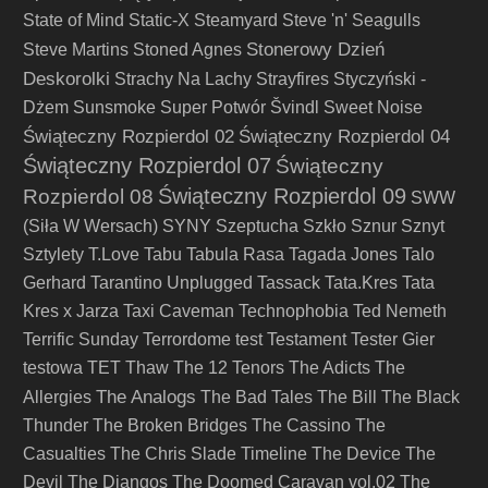
State of Mind
Static-X
Steamyard
Steve 'n' Seagulls
Stonerowy Dzień
Steve Martins
Stoned Agnes
Deskorolki
Strachy Na Lachy
Strayfires
Styczyński -
Dżem
Sunsmoke
Super Potwór
Švindl
Sweet Noise
Świąteczny Rozpierdol 02
Świąteczny Rozpierdol 04
Świąteczny Rozpierdol 07
Świąteczny
Świąteczny Rozpierdol 09
Rozpierdol 08
SWW
(Siła W Wersach)
SYNY
Szeptucha
Szkło
Sznur
Sznyt
Sztylety
T.Love
Tabu
Tabula Rasa
Tagada Jones
Talo
Gerhard
Tarantino Unplugged
Tassack
Tata.Kres
Tata
Kres x Jarza
Taxi Caveman
Technophobia
Ted Nemeth
Terrific Sunday
Terrordome
test
Testament
Tester Gier
testowa
TET
Thaw
The 12 Tenors
The Adicts
The
The Analogs
Allergies
The Bad Tales
The Bill
The Black
Thunder
The Broken Bridges
The Cassino
The
Casualties
The Chris Slade Timeline
The Device
The
Devil
The Djangos
The Doomed Caravan vol.02
The