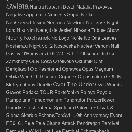
Świata
Nanga
Napalm Death
Natalia Przybysz
Negative Approach
Nemesis Sopor
Nerki
Neutrina
NeuOberschlesien
Newtonz
Nietrzask
Night
Lord
Nikt
Nim Nadejdzie Jesień
Nirvana Tribute Show
Nocny Kochanek
No Logo
NoNe
No One Leaves
Nosferatu Night vol.2
Nosowska
Nuclear Venom
Null
Positiv
O'Hamsters
O.K.W
O.S.T.R.
Obscura
Oddział
Zamknięty
OER
Oesa
Oho!Koko
Okrütnik
Olaf
Deriglasoff
Old Fashioned
Oprawca
Opus Magnum
Orbita Wiru
Orbit Culture
Organek
Orgasmatron
ORION
Over The Under
Metsymphony
Ornette
Owls Woods
Graves
Padaka TOUR
Paktofonika
Palaye Royale
Pampeluna
Pandemonium
Pandrador
Panzerflower
Paradise Lost
Paterna Spirituum
Patrycja Stasiak &
Siema Skarbie
PchamyTenSyf - 10th Anniversary Event
Peja Slums Attack
Percival
PE6_01
Peja
Pendragon
Percival - Wild Hunt Live
Percival Schuttenbach