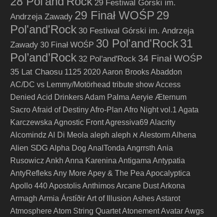
28 Pol'and'Rock
29 Festiwal Górski im.
29 Finał WOŚP
29
Andrzeja Zawady
Pol'and'Rock
30 Festiwal Górski im. Andrzeja
30 Pol'and'Rock
31
Zawady
30 Finał WOŚP
Pol’and’Rock
34 Finał WOŚP
32 Pol'and'Rock
35 Lat Chaosu
1125
2020
Aaron Brooks
Abaddon
AC/DC vs Lemmy/Motörhead tribute show
Access
Denied
Acid Drinkers
Adam Palma
Aeryie
Æternum
Sacro
Afraid of Destiny
Afro-Plan
Afro Night vol.1
Agata
Karczewska
Agnostic Front
Agressiva69
Alacrity
Alcomindz
Al Di Meola
aleph
aleph א
Alestorm
Alhena
Alien SDG
Alpha Dog
AnalTonda
Angrrsth
Ania
Rusowicz
Ankh
Anna Karenina
Antigama
Antypatia
AntyRefleks
Any More
Apey & The Pea
Apocalyptica
Apollo 440
Apostolis Anthimos
Arcane Dust
Arkona
Armagh
Armia
Árstíðir
Art of Illusion
Ashes
Astarot
Atmosphere
Atom String Quartet
Atonement
Avatar
Awgs