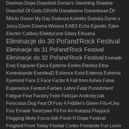
Doomas
Dope
Dopelord
Dorian's Steaming Shadow
Dr
Downfall Of Gods
DRAIN
Dreadstone
Dreamheart
Misio
Drown My Day
Dubioza Kolektiv
Dubska
Dymo x
Jarza
Dżem
Dziwna Wiosna
EABS
Echa
Egoistic
Ejten
Electric Callboy
Elektryczne Gitary
Elhuana
Eliminacje do 30 Pol'and'Rock Festival
Eliminacje do 31 Pol'and'Rock Festival
Eliminacje do 32 Pol'and'Rock Festival
Emmeth
Enej
Engraver
Epica
Epitome
Ereles
Eteritus
Etna
Kontrabande
EverdeaD
Evilence
Exist
Extensa
Extrema
Eyemind
Face 2 Face
Factor 8
Fall from Ashes
False
Farben Lehre
Experience
Fantom
Fatal Punishment
Fatigue
Fear Factory
Feler
Felicjan Andrzejczak
Ferocious Dog
Fest Of Fury 4
Fiddler's Green
Filu-KJey
Fisz Emade Tworzywo
Fit For An Autopsy
Flapjack
Flogging Molly
Focus
folk
Fresh N Dope Festival
Froglord
From Today
Frontal Cortex
Frontside
Fun Lovin