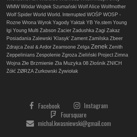
WMW
Wödar
Wojtek Szumański
Wolf Alice
Wolfmother
Wolf Spider
World
World. Interrupted
WOŚP
WOSP -
Rozne
Wrona
Wyrok
Yagody
Yaktak
YB
Ye.stem
Young
Igi
Young Multi
Żabson
Zacier
Zadushka
Zagi
Zakaz
Posiadania
Zalewski 'Klasyk'
Zament
Zamilska
Zbeer
Zenek
Zdrajca
Zeal & Ardor
Zeamsone
Zelga
Zenith
Zeppelinians
Zespolenie
Zgroza
Zieliński Project
Zimna
Złe Brzmienie Zła Muzyka 08
Wojna
Złośnik
ZNICH
Żółć
ZØRZA
Żurkowski
Żywiołak
Instagram
Facebook
Foursquare
michal.kwasniewski@gmail.com