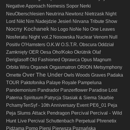
Negative Approach
Nemesis Sopor
Nerki
Neutrina
NeuOberschlesien
Newtonz
Nietrzask
Night
Lord
Nikt
Nim Nadejdzie Jesień
Nirvana Tribute Show
Nocny Kochanek
No Logo
NoNe
No One Leaves
Nosferatu Night vol.2
Nosowska
Nuclear Venom
Null
Positiv
O'Hamsters
O.K.W
O.S.T.R.
Obscura
Oddział
Zamknięty
OER
Oesa
Oho!Koko
Okrütnik
Olaf
Deriglasoff
Old Fashioned
Oprawca
Opus Magnum
Orbita Wiru
Organek
Orgasmatron
ORION Metsymphony
Over The Under
Ornette
Owls Woods Graves
Padaka
TOUR
Paktofonika
Palaye Royale
Pampeluna
Pandemonium
Pandrador
Panzerflower
Paradise Lost
Paterna Spirituum
Patrycja Stasiak & Siema Skarbie
PchamyTenSyf - 10th Anniversary Event
PE6_01
Peja
Peja Slums Attack
Percival
Percival - Wild
Pendragon
Hunt Live
Percival Schuttenbach
Perpetual
Phrenetix
Pidżama Porno
Piersi
Pierwsza Poznańska