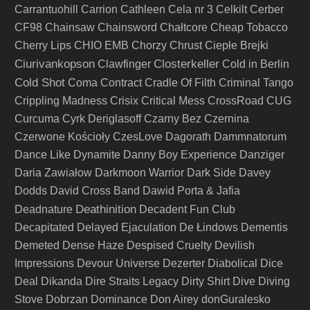
Carrantuohill
Carrion
Cathleen
Cela nr 3
Celkilt
Cerber
CF98
Chainsaw
Chainsword
Chałtcore
Cheap Tobacco
Cherry Lips
CHIO EMB
Chorzy
Chrust
Ciepłe Brejki
Ciurivankopson
Closterkeller
Clawfinger
Cold in Berlin
Cold Shot
Coma
Contract
Cradle Of Filth
Criminal Tango
Crippling Madness
Crisix
Critical Mess
CrossRoad
CUG
Curcuma
Cyrk Deriglasoff
Czarny Bez
Czernina
Czerwone Kościoły
CzesLove
Dagorath
Dammnatorum
Dance Like Dynamite
Danny Boy Experience
Danziger
Daria Zawiałow
Darkmoon Warrior
Dark Side
Davey
Dodds
David Cross Band
Dawid Porta & Jafia
Deathinition
Deadnature
Decadent Fun Club
Decapitated
Delayed Ejaculation
De Łindows
Dementis
Demeted
Dense Haze
Despised Cruelty
Devilish
Impressions
Devour Universe
Dezerter
Diabolical
Dice
Deal
Dikanda
Dire Straits Legacy
Dirty Shirt
Dive
Diving
Stove
Dobrzan
Dominance
Don Airey
donGuralesko