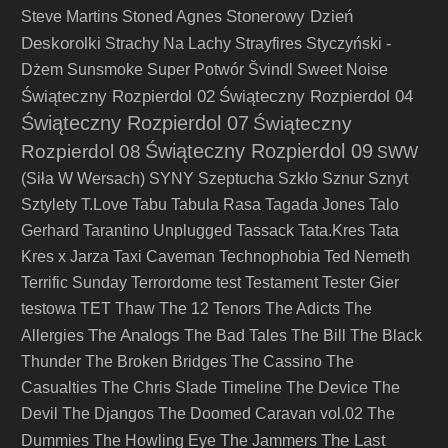
Stonerowy Dzień
Steve Martins
Stoned Agnes
Deskorolki
Strachy Na Lachy
Strayfires
Styczyński -
Dżem
Sunsmoke
Super Potwór
Švindl
Sweet Noise
Świąteczny Rozpierdol 02
Świąteczny Rozpierdol 04
Świąteczny Rozpierdol 07
Świąteczny
Świąteczny Rozpierdol 09
Rozpierdol 08
SWW
(Siła W Wersach)
SYNY
Szeptucha
Szkło
Sznur
Sznyt
Sztylety
T.Love
Tabu
Tabula Rasa
Tagada Jones
Talo
Gerhard
Tarantino Unplugged
Tassack
Tata.Kres
Tata
Kres x Jarza
Taxi Caveman
Technophobia
Ted Nemeth
Terrific Sunday
Terrordome
test
Testament
Tester Gier
testowa
TET
Thaw
The 12 Tenors
The Adicts
The
The Analogs
Allergies
The Bad Tales
The Bill
The Black
Thunder
The Broken Bridges
The Cassino
The
Casualties
The Chris Slade Timeline
The Device
The
Devil
The Djangos
The Doomed Caravan vol.02
The
The Last
Dummies
The Howling Eye
The Jammers