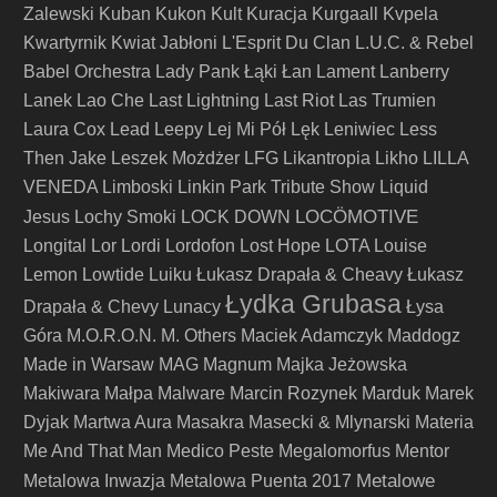
Zalewski
Kuban
Kukon
Kult
Kuracja
Kurgaall
Kvpela
Kwartyrnik
Kwiat Jabłoni
L'Esprit Du Clan
L.U.C. & Rebel
Babel Orchestra
Lady Pank
Łąki Łan
Lament
Lanberry
Lanek
Lao Che
Last Lightning
Last Riot
Las Trumien
Laura Cox
Lead
Leepy
Lej Mi Pół
Lęk
Leniwiec
Less
Then Jake
Leszek Możdżer
LFG
Likantropia
Likho
LILLA
VENEDA
Limboski
Linkin Park Tribute Show
Liquid
LOCÖMOTIVE
Jesus
Lochy Smoki
LOCK DOWN
Longital
Lor
Lordi
Lordofon
Lost Hope
LOTA
Louise
Lemon
Lowtide
Luiku
Łukasz Drapała & Cheavy
Łukasz
Łydka Grubasa
Drapała & Chevy
Lunacy
Łysa
Góra
M.O.R.O.N.
M. Others
Maciek Adamczyk
Maddogz
Made in Warsaw
MAG
Magnum
Majka Jeżowska
Makiwara
Małpa
Malware
Marcin Rozynek
Marduk
Marek
Dyjak
Martwa Aura
Masakra
Masecki & Mlynarski
Materia
Me And That Man
Medico Peste
Megalomorfus
Mentor
Metalowe
Metalowa Inwazja
Metalowa Puenta 2017