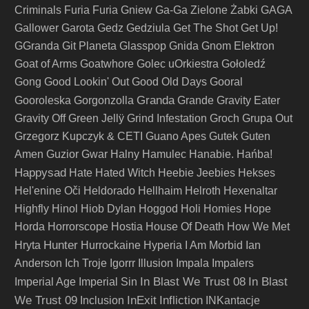
Criminals
Furia
Furia Gniew
Ga-Ga Zielone Żabki
GAGA
Gallower
Garota
Gedz
Gedziula
Get The Shot
Get Up!
GGranda
Git Planeta
Glasspop
Gnida
Gnom Elektron
Goat of Arms
Goatwhore
Golec uOrkiestra
Gołoledź
Gong
Good Lookin' Out
Good Old Days
Gooral
Granda
Gooroleska
Gorgonzolla
Grande
Gravity Eater
Gravity Off
Green Jellÿ
Grind Infestation
Groch
Grupa Out
Grzegorz Kupczyk & CETI
Guano Apes
Gutek
Guten
Amen
Guzior
Gwar
Halny
Hamulec
Hanabie.
Hańba!
Happysad
Hate
Hated Witch
Heebie Jeebies
Hekses
Hel'enine Oči
Heldorado
Hellhaim
Helroth
Hexenaltar
Highfly
Hinol
Hiob Dylan
Hoggod
Holi
Homies
Hope
Horda
Horrorscope
Hostia
House Of Death
How We Met
Hunter
Hryta
Hurrockaine
Hyperia
I Am Morbid
Ian
Anderson
Ich Troje
Igorrr
Illusion
Impala
Impalers
In Blast We Trust 08
In Blast
Imperial Age
Imperial Sin
We Trust 09
InExit
Infliction
Inclusion
INKantacje