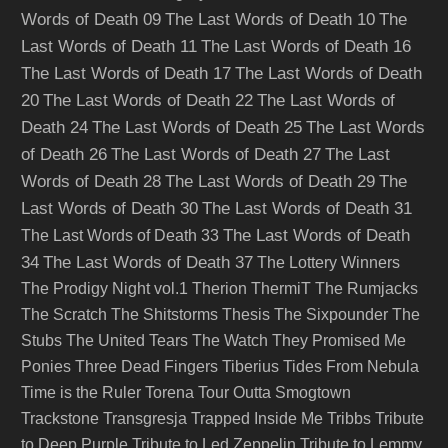
Words of Death 09
The Last Words of Death 10
The
Last Words of Death 11
The Last Words of Death 16
The Last Words of Death 17
The Last Words of Death
20
The Last Words of Death 22
The Last Words of
Death 24
The Last Words of Death 25
The Last Words
of Death 26
The Last Words of Death 27
The Last
Words of Death 28
The Last Words of Death 29
The
Last Words of Death 30
The Last Words of Death 31
The Last Words of Death
The Last Words of Death 33
34
The Last Words of Death 37
The Lottery Winners
The Prodigy Night vol.1
Therion
ThermiT
The Rumjacks
The Scratch
The Shitstorms
Thesis
The Sixpounder
The
Stubs
The United Tears
The Watch
They Promised Me
Ponies
Three Dead Fingers
Tiberius
Tides From Nebula
Time is the Ruler
Torena
Tour Outta Smogtown
Trackstone
Transgresja
Trapped Inside Me
Tribbs
Tribute
to Deep Purple
Tribute to Led Zeppelin
Tribute to Lemmy