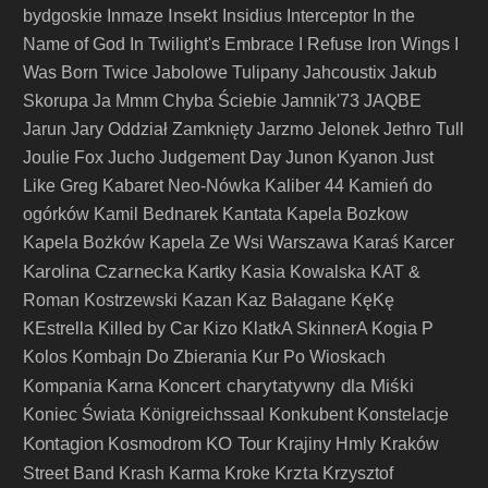
Insekt
bydgoskie
Inmaze
Insidius
Interceptor
In the
Name of God
In Twilight's Embrace
I Refuse
Iron Wings
I
Was Born Twice
Jabolowe Tulipany
Jahcoustix
Jakub
Skorupa
Ja Mmm Chyba Ściebie
Jamnik'73
JAQBE
Jarun
Jary Oddział Zamknięty
Jarzmo
Jelonek
Jethro Tull
Joulie Fox
Jucho
Judgement Day
Junon Kyanon
Just
Like Greg
Kabaret Neo-Nówka
Kaliber 44
Kamień do
ogórków
Kamil Bednarek
Kantata
Kapela Bozkow
Kapela Bożków
Kapela Ze Wsi Warszawa
Karaś
Karcer
Karolina Czarnecka
Kartky
Kasia Kowalska
KAT &
Roman Kostrzewski
Kazan
Kaz Bałagane
KęKę
KEstrella
Killed by Car
Kizo
KlatkA SkinnerA
Kogia P
Kolos
Kombajn Do Zbierania Kur Po Wioskach
Koncert charytatywny dla Miśki
Kompania Karna
Koniec Świata
Königreichssaal
Konkubent
Konstelacje
Kontagion
KO Tour
Kosmodrom
Krajiny Hmly
Kraków
Krzta
Street Band
Krash Karma
Kroke
Krzysztof