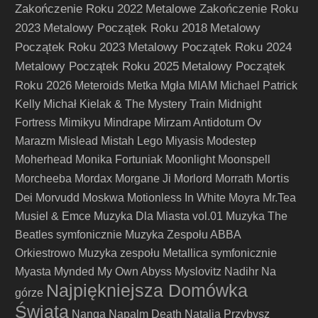
Zakończenie Roku 2022
Metalowe Zakończenie Roku
2023
Metalowy Początek Roku 2018
Metalowy
Początek Roku 2023
Metalowy Początek Roku 2024
Metalowy Początek Roku 2025
Metalowy Początek
Roku 2026
Meteroids
Metka
Mgła
MIAM
Michael Patrick
Kelly
Michał Kielak & The Mystery Train
Midnight
Fortress
Mimikyu
Mindrape
Mirzam Antidotum Ov
Marazm
Mislead
Mistah Lego
Miyasis
Modestep
Moherhead
Monika Fortuniak
Moonlight
Moonspell
Mortis
Morcheeba
Mordax
Morgane Ji
Morlord
Morrath
Dei
Morvudd
Moskwa
Motionless In White
Moyra
Mr.Tea
Musiel & Emce
Muzyka Dla Miasta vol.01
Muzyka The
Beatles symfonicznie
Muzyka Zespołu ABBA
Orkiestrowo
Muzyka zespołu Metallica symfonicznie
Myasta
Mynded
My Own Abyss
Myslovitz
Nadihr
Na
Najpiękniejsza Domówka
górze
Świata
Nanga
Napalm Death
Natalia Przybysz