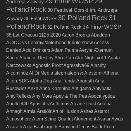
29 Finał WOŚP
29
Andrzeja Zawady
Pol'and'Rock
30 Festiwal Górski im. Andrzeja
30 Pol'and'Rock
31
Zawady
30 Finał WOŚP
Pol’and’Rock
34 Finał WOŚP
32 Pol'and'Rock
35 Lat Chaosu
1125
2020
Aaron Brooks
Abaddon
AC/DC vs Lemmy/Motörhead tribute show
Access
Denied
Acid Drinkers
Adam Palma
Aeryie
Æternum
Sacro
Afraid of Destiny
Afro-Plan
Afro Night vol.1
Agata
Karczewska
Agnostic Front
Agressiva69
Alacrity
Alcomindz
Al Di Meola
aleph
aleph א
Alestorm
Alhena
Alien SDG
Alpha Dog
AnalTonda
Angrrsth
Ania
Rusowicz
Ankh
Anna Karenina
Antigama
Antypatia
AntyRefleks
Any More
Apey & The Pea
Apocalyptica
Apollo 440
Apostolis Anthimos
Arcane Dust
Arkona
Armagh
Armia
Árstíðir
Art of Illusion
Ashes
Astarot
Atmosphere
Atom String Quartet
Atonement
Avatar
Awgs
Back From
Azarath
Azja
Baalzagoth
Babylon Circus