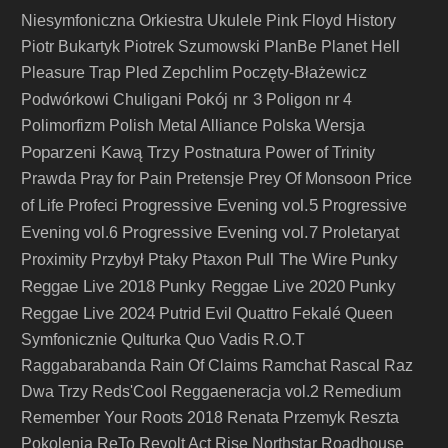
Niesymfoniczna Orkiestra Ukulele
Pink Floyd History
Piotr Bukartyk
Piotrek Szumowski
PlanBe
Planet Hell
Pleasure Trap
Pled Zepchlim
Poczęty-Błażewicz
Pokój nr 3
Podwórkowi Chuligani
Poligon nr 4
Polimorfizm
Polish Metal Alliance
Polska Wersja
Poparzeni Kawą Trzy
Postnatura
Power of Trinity
Prawda
Pray for Pain
Pretensje
Prey Of Monsoon
Price
Progressive Evening vol.5
of Life
Profeci
Progressive
Progressive Evening vol.7
Evening vol.6
Proletaryat
Pull The Wire
Punky
Proximity
Przybył
Ptaky
Ptaxon
Reggae Live 2018
Punky Reggae Live 2020
Punky
Reggae Live 2024
Putrid Evil
Quattro Fekalé
Queen
Symfonicznie
Qulturka
Quo Vadis
R.O.T
Raggabarabanda
Rain Of Claims
Ramchat
Rascal
Raz
Dwa Trzy
Reds'Cool
Reggaeneracja vol.2
Remedium
Remember Your Roots 2018
Renata Przemyk
Reszta
Pokolenia
ReTo
Revolt Act
Rise Northstar
Roadhouse