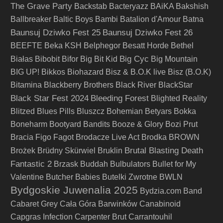
The Grave Party
Backstab
Bacteryazz
BAiKA
Bakshish
Ballbreaker
Baltic Boys
Bambi
Batalion d'Amour
Batna
Baunsuj Dziwko Fest 25
Baunsuj Dziwko Fest 26
BEEFTE
Beka KSH
Belphegor
Besatt Horde
Bethel
Big Cyc
Białas
Bibobit
Bifor
Big Bit Kid
Big Mountain
BIG UP!
Bikkos
Biohazard
Bisz & B.O.K live
Bisz (B.O.K)
Bitamina
Blackberry Brothers
Black River
BlackStar
Black Star Fest 2024
Bleeding Forest
Blighted Reality
Blitzed
Blues Pills
Bluszcz
Bohemian Betyars
Bokka
Boneharm
Bootyard Bandits
Booze & Glory
Bozi Prut
Bracia Figo Fagot
Brodacze Live Act
Brodka
BROWN
Brutal Blasting Death
Brożek
Brüdny Skürwiel
Bruklin
Fantastic 2
Brzask
Buddah
Bulbulators
Bullet for My
Valentine
Butcher Babies
Butelki Zwrotne
BWLN
Bydgoskie Juwenalia 2025
Bydzia.com Band
Cabaret Grey
Cała Góra Barwinków
Canabinoid
Capgras Infection
Carpenter Brut
Carrantouhil