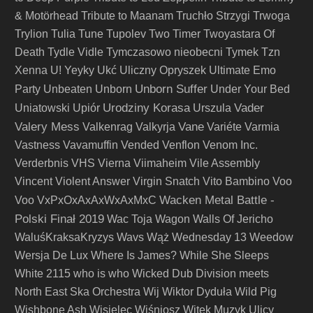
& Motörhead
Tribute to Maanam
Truchło Strzygi
Trwoga
Trylion
Tulia
Tune
Tupolev
Two Timer
Twoyastara Of
Death
Tydle Vidle
Tymczasowo nieobecni
Tymek
Tzn
Xenna
U! Yeyky
Ukć
Uliczny Opryszek
Ultimate Emo
Unborn Suffer
Party
Unbeaten
Unborn
Under Your Bed
Urodziny Korasa
Vader
Uniatowski
Upiór
Urszula
Valery Mess
Vane
Valkenrag
Valkyrja
Variéte
Varmia
Vastness
Vavamuffin
Vended
Venflon
Venom Inc.
Verderbnis
VHS
Vierna
Viimaheim
Vile Assembly
Vincent
Violent Answer
Virgin Snatch
Vito Bambino
Voo
Wacken Metal Battle -
Voo
VxPxOxAxAxWxAxMxC
Polski Finał 2019
Wac Toja
Wagon
Walls Of Jericho
WaluśKraksaKryzys
Wavs
Wąż
Wednesday 13
Weedow
Wersja De Lux
Where Is James?
While She Sleeps
White 2115
who is who
Wicked Dub Division meets
North East Ska Orchestra
Wij
Wiktor Dyduła
Wild Pig
Wishbone Ash
Wisielec
Wiśniosz
Witek Muzyk Ulicy