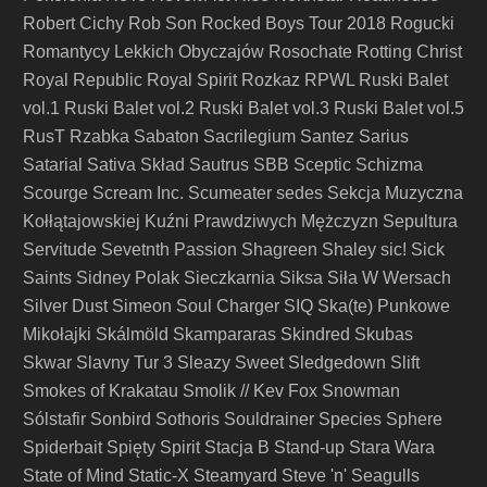
Robert Cichy
Rob Son
Rocked Boys Tour 2018
Rogucki
Romantycy Lekkich Obyczajów
Rosochate
Rotting Christ
Royal Republic
Royal Spirit
Rozkaz
RPWL
Ruski Balet
vol.1
Ruski Balet vol.2
Ruski Balet vol.3
Ruski Balet vol.5
RusT
Rzabka
Sabaton
Sacrilegium
Santez
Sarius
Satarial
Sativa Skład
Sautrus
SBB
Sceptic
Schizma
Scourge
Scream Inc.
Scumeater
sedes
Sekcja Muzyczna
Kołłątajowskiej Kuźni Prawdziwych Mężczyzn
Sepultura
Servitude
Sevetnth Passion
Shagreen
Shaley
sic!
Sick
Saints
Sidney Polak
Sieczkarnia
Siksa
Siła W Wersach
Silver Dust
Simeon Soul Charger
SIQ
Ska(te) Punkowe
Mikołajki
Skálmöld
Skampararas
Skindred
Skubas
Skwar
Slavny Tur 3
Sleazy Sweet
Sledgedown
Slift
Smokes of Krakatau
Smolik // Kev Fox
Snowman
Sólstafir
Sonbird
Sothoris
Souldrainer
Species
Sphere
Spiderbait
Spięty
Spirit
Stacja B
Stand-up
Stara Wara
State of Mind
Static-X
Steamyard
Steve 'n' Seagulls