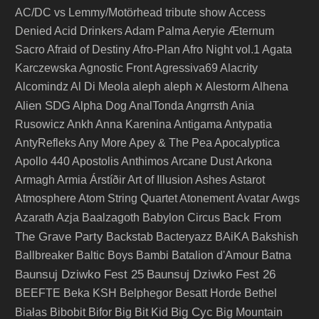
AC/DC vs Lemmy/Motörhead tribute show
Access
Denied
Acid Drinkers
Adam Palma
Aeryie
Æternum
Sacro
Afraid of Destiny
Afro-Plan
Afro Night vol.1
Agata
Karczewska
Agnostic Front
Agressiva69
Alacrity
Alcomindz
Al Di Meola
aleph
aleph א
Alestorm
Alhena
Alien SDG
Alpha Dog
AnalTonda
Angrrsth
Ania
Rusowicz
Ankh
Anna Karenina
Antigama
Antypatia
AntyRefleks
Any More
Apey & The Pea
Apocalyptica
Apollo 440
Apostolis Anthimos
Arcane Dust
Arkona
Armagh
Armia
Árstíðir
Art of Illusion
Ashes
Astarot
Atmosphere
Atom String Quartet
Atonement
Avatar
Awgs
Back From
Azarath
Azja
Baalzagoth
Babylon Circus
The Grave Party
Backstab
Bacteryazz
BAiKA
Bakshish
Ballbreaker
Baltic Boys
Bambi
Batalion d'Amour
Batna
Baunsuj Dziwko Fest 25
Baunsuj Dziwko Fest 26
BEEFTE
Beka KSH
Belphegor
Besatt Horde
Bethel
Big Cyc
Białas
Bibobit
Bifor
Big Bit Kid
Big Mountain