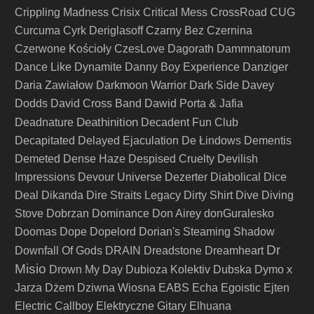
Crippling Madness
Crisix
Critical Mess
CrossRoad
CUG
Curcuma
Cyrk Deriglasoff
Czarny Bez
Czernina
Czerwone Kościoły
CzesLove
Dagorath
Dammnatorum
Dance Like Dynamite
Danny Boy Experience
Danziger
Daria Zawiałow
Darkmoon Warrior
Dark Side
Davey
Dodds
David Cross Band
Dawid Porta & Jafia
Deathinition
Deadnature
Decadent Fun Club
Decapitated
Delayed Ejaculation
De Łindows
Dementis
Demeted
Dense Haze
Despised Cruelty
Devilish
Impressions
Devour Universe
Dezerter
Diabolical
Dice
Deal
Dikanda
Dire Straits Legacy
Dirty Shirt
Dive
Diving
Stove
Dobrzan
Dominance
Don Airey
donGuralesko
Doomas
Dope
Dopelord
Dorian's Steaming Shadow
Dr
Downfall Of Gods
DRAIN
Dreadstone
Dreamheart
Misio
Drown My Day
Dubioza Kolektiv
Dubska
Dymo x
Jarza
Dżem
Dziwna Wiosna
EABS
Echa
Egoistic
Ejten
Electric Callboy
Elektryczne Gitary
Elhuana