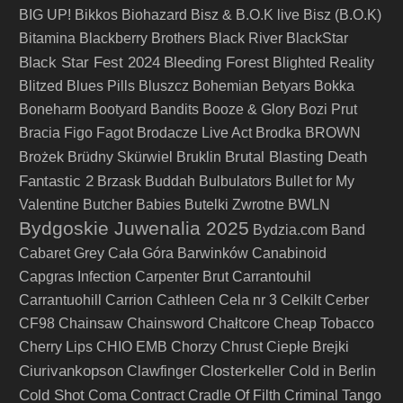
BIG UP!
Bikkos
Biohazard
Bisz & B.O.K live
Bisz (B.O.K)
Bitamina
Blackberry Brothers
Black River
BlackStar
Black Star Fest 2024
Bleeding Forest
Blighted Reality
Blitzed
Blues Pills
Bluszcz
Bohemian Betyars
Bokka
Boneharm
Bootyard Bandits
Booze & Glory
Bozi Prut
Bracia Figo Fagot
Brodacze Live Act
Brodka
BROWN
Brutal Blasting Death
Brożek
Brüdny Skürwiel
Bruklin
Fantastic 2
Brzask
Buddah
Bulbulators
Bullet for My
Valentine
Butcher Babies
Butelki Zwrotne
BWLN
Bydgoskie Juwenalia 2025
Bydzia.com Band
Cabaret Grey
Cała Góra Barwinków
Canabinoid
Capgras Infection
Carpenter Brut
Carrantouhil
Carrantuohill
Carrion
Cathleen
Cela nr 3
Celkilt
Cerber
CF98
Chainsaw
Chainsword
Chałtcore
Cheap Tobacco
Cherry Lips
CHIO EMB
Chorzy
Chrust
Ciepłe Brejki
Ciurivankopson
Closterkeller
Clawfinger
Cold in Berlin
Cold Shot
Coma
Contract
Cradle Of Filth
Criminal Tango