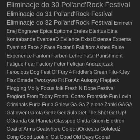
Eliminacje do 30 Pol'and'Rock Festival
Eliminacje do 31 Pol'and'Rock Festival
Eliminacje do 32 Pol'and'Rock Festival
Emmeth
Enej
Engraver
Epica
Epitome
Ereles
Eteritus
Etna
Kontrabande
EverdeaD
Evilence
Exist
Extensa
Extrema
Eyemind
Face 2 Face
Factor 8
Fall from Ashes
False
Farben Lehre
Experience
Fantom
Fatal Punishment
Fatigue
Fear Factory
Feler
Felicjan Andrzejczak
Ferocious Dog
Fest Of Fury 4
Fiddler's Green
Filu-KJey
Fisz Emade Tworzywo
Fit For An Autopsy
Flapjack
Flogging Molly
Focus
folk
Fresh N Dope Festival
Froglord
From Today
Frontal Cortex
Frontside
Fun Lovin
Criminals
Furia
Furia Gniew
Ga-Ga Zielone Żabki
GAGA
Gallower
Garota
Gedz
Gedziula
Get The Shot
Get Up!
GGranda
Git Planeta
Glasspop
Gnida
Gnom Elektron
Goat of Arms
Goatwhore
Golec uOrkiestra
Gołoledź
Gong
Good Lookin' Out
Good Old Days
Gooral