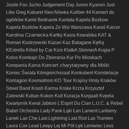
Joulie Fox
Jucho
Judgement Day
Junon Kyanon
Just
Like Greg
Kabaret Neo-Nówka
Kaliber 44
Kamień do
ogórków
Kamil Bednarek
Kantata
Kapela Bozkow
Kapela Bożków
Kapela Ze Wsi Warszawa
Karaś
Karcer
Karolina Czarnecka
Kartky
Kasia Kowalska
KAT &
Roman Kostrzewski
Kazan
Kaz Bałagane
KęKę
KEstrella
Killed by Car
Kizo
KlatkA SkinnerA
Kogia P
Kolos
Kombajn Do Zbierania Kur Po Wioskach
Koncert charytatywny dla Miśki
Kompania Karna
Koniec Świata
Königreichssaal
Konkubent
Konstelacje
Kontagion
KO Tour
Kosmodrom
Krajiny Hmly
Kraków
Krzta
Street Band
Krash Karma
Kroke
Krzysztof
Zalewski
Kuban
Kukon
Kult
Kuracja
Kurgaall
Kvpela
Kwartyrnik
Kwiat Jabłoni
L'Esprit Du Clan
L.U.C. & Rebel
Babel Orchestra
Lady Pank
Łąki Łan
Lament
Lanberry
Lanek
Lao Che
Last Lightning
Last Riot
Las Trumien
Laura Cox
Lead
Leepy
Lej Mi Pół
Lęk
Leniwiec
Less