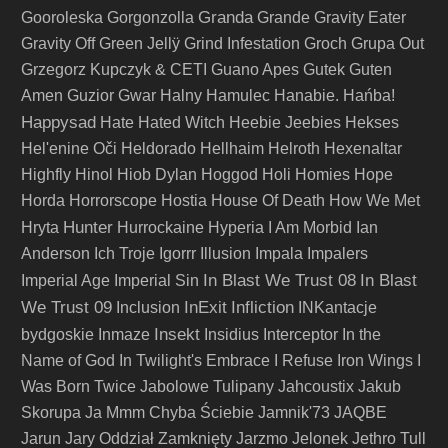
Granda
Gooroleska
Gorgonzolla
Grande
Gravity Eater
Gravity Off
Green Jellÿ
Grind Infestation
Groch
Grupa Out
Grzegorz Kupczyk & CETI
Guano Apes
Gutek
Guten
Amen
Guzior
Gwar
Halny
Hamulec
Hanabie.
Hańba!
Happysad
Hate
Hated Witch
Heebie Jeebies
Hekses
Hel'enine Oči
Heldorado
Hellhaim
Helroth
Hexenaltar
Highfly
Hinol
Hiob Dylan
Hoggod
Holi
Homies
Hope
Horda
Horrorscope
Hostia
House Of Death
How We Met
Hunter
Hryta
Hurrockaine
Hyperia
I Am Morbid
Ian
Anderson
Ich Troje
Igorrr
Illusion
Impala
Impalers
In Blast We Trust 08
In Blast
Imperial Age
Imperial Sin
We Trust 09
InExit
Infliction
Inclusion
INKantacje
Insekt
bydgoskie
Inmaze
Insidius
Interceptor
In the
Name of God
In Twilight's Embrace
I Refuse
Iron Wings
I
Was Born Twice
Jabolowe Tulipany
Jahcoustix
Jakub
Skorupa
Ja Mmm Chyba Ściebie
Jamnik'73
JAQBE
Jarun
Jary Oddział Zamknięty
Jarzmo
Jelonek
Jethro Tull