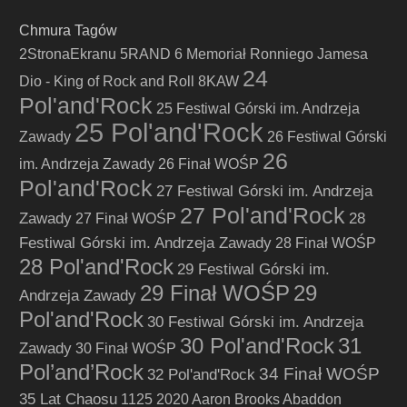
Chmura Tagów
2StronaEkranu
5RAND
6 Memoriał Ronniego Jamesa
24
Dio - King of Rock and Roll
8KAW
Pol'and'Rock
25 Festiwal Górski im. Andrzeja
25 Pol'and'Rock
Zawady
26 Festiwal Górski
26
im. Andrzeja Zawady
26 Finał WOŚP
Pol'and'Rock
27 Festiwal Górski im. Andrzeja
27 Pol'and'Rock
Zawady
28
27 Finał WOŚP
Festiwal Górski im. Andrzeja Zawady
28 Finał WOŚP
28 Pol'and'Rock
29 Festiwal Górski im.
29 Finał WOŚP
29
Andrzeja Zawady
Pol'and'Rock
30 Festiwal Górski im. Andrzeja
30 Pol'and'Rock
31
Zawady
30 Finał WOŚP
Pol’and’Rock
34 Finał WOŚP
32 Pol'and'Rock
35 Lat Chaosu
1125
2020
Aaron Brooks
Abaddon