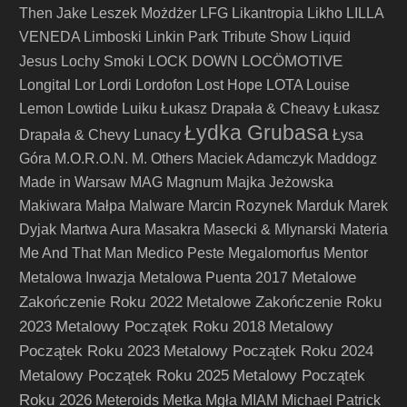
Then Jake
Leszek Możdżer
LFG
Likantropia
Likho
LILLA
VENEDA
Limboski
Linkin Park Tribute Show
Liquid
LOCÖMOTIVE
Jesus
Lochy Smoki
LOCK DOWN
Longital
Lor
Lordi
Lordofon
Lost Hope
LOTA
Louise
Lemon
Lowtide
Luiku
Łukasz Drapała & Cheavy
Łukasz
Łydka Grubasa
Drapała & Chevy
Lunacy
Łysa
Góra
M.O.R.O.N.
M. Others
Maciek Adamczyk
Maddogz
Made in Warsaw
MAG
Magnum
Majka Jeżowska
Makiwara
Małpa
Malware
Marcin Rozynek
Marduk
Marek
Dyjak
Martwa Aura
Masakra
Masecki & Mlynarski
Materia
Me And That Man
Medico Peste
Megalomorfus
Mentor
Metalowe
Metalowa Inwazja
Metalowa Puenta 2017
Zakończenie Roku 2022
Metalowe Zakończenie Roku
2023
Metalowy Początek Roku 2018
Metalowy
Początek Roku 2023
Metalowy Początek Roku 2024
Metalowy Początek Roku 2025
Metalowy Początek
Roku 2026
Meteroids
Metka
Mgła
MIAM
Michael Patrick