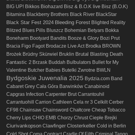
BIG UP!
Bikkos
Biohazard
Bisz & B.O.K live
Bisz (B.O.K)
Bitamina
Blackberry Brothers
Black River
BlackStar
Black Star Fest 2024
Bleeding Forest
Blighted Reality
Blitzed
Blues Pills
Bluszcz
Bohemian Betyars
Bokka
Boneharm
Bootyard Bandits
Booze & Glory
Bozi Prut
Bracia Figo Fagot
Brodacze Live Act
Brodka
BROWN
Brutal Blasting Death
Brożek
Brüdny Skürwiel
Bruklin
Fantastic 2
Brzask
Buddah
Bulbulators
Bullet for My
Valentine
Butcher Babies
Butelki Zwrotne
BWLN
Bydgoskie Juwenalia 2025
Bydzia.com Band
Cabaret Grey
Cała Góra Barwinków
Canabinoid
Capgras Infection
Carpenter Brut
Carrantouhil
Carrantuohill
Carrion
Cathleen
Cela nr 3
Celkilt
Cerber
CF98
Chainsaw
Chainsword
Chałtcore
Cheap Tobacco
Cherry Lips
CHIO EMB
Chorzy
Chrust
Ciepłe Brejki
Ciurivankopson
Closterkeller
Clawfinger
Cold in Berlin
Cold Shot
Coma
Contract
Cradle Of Filth
Criminal Tango