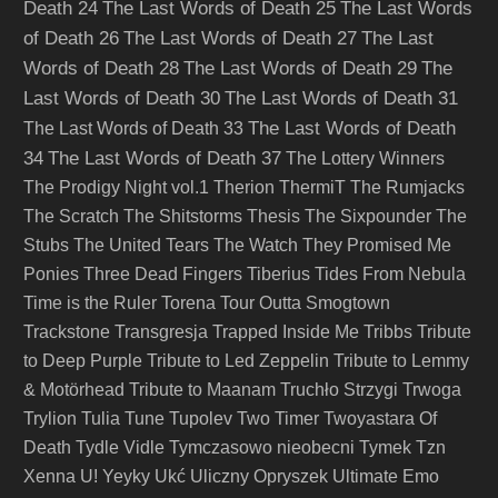
Death 24
The Last Words of Death 25
The Last Words
of Death 26
The Last Words of Death 27
The Last
Words of Death 28
The Last Words of Death 29
The
Last Words of Death 30
The Last Words of Death 31
The Last Words of Death
The Last Words of Death 33
34
The Last Words of Death 37
The Lottery Winners
The Prodigy Night vol.1
Therion
ThermiT
The Rumjacks
The Scratch
The Shitstorms
Thesis
The Sixpounder
The
Stubs
The United Tears
The Watch
They Promised Me
Ponies
Three Dead Fingers
Tiberius
Tides From Nebula
Time is the Ruler
Torena
Tour Outta Smogtown
Trackstone
Transgresja
Trapped Inside Me
Tribbs
Tribute
to Deep Purple
Tribute to Led Zeppelin
Tribute to Lemmy
& Motörhead
Tribute to Maanam
Truchło Strzygi
Trwoga
Trylion
Tulia
Tune
Tupolev
Two Timer
Twoyastara Of
Death
Tydle Vidle
Tymczasowo nieobecni
Tymek
Tzn
Xenna
U! Yeyky
Ukć
Uliczny Opryszek
Ultimate Emo