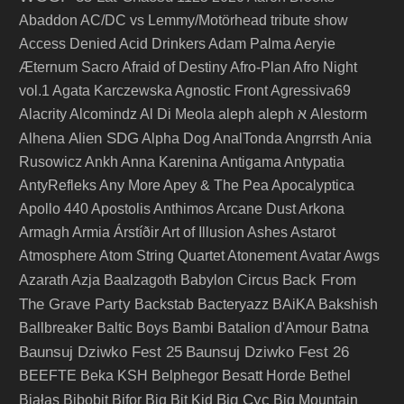
Abaddon
AC/DC vs Lemmy/Motörhead tribute show
Access Denied
Acid Drinkers
Adam Palma
Aeryie
Æternum Sacro
Afraid of Destiny
Afro-Plan
Afro Night
vol.1
Agata Karczewska
Agnostic Front
Agressiva69
Alacrity
Alcomindz
Al Di Meola
aleph
aleph א
Alestorm
Alien SDG
Alhena
Alpha Dog
AnalTonda
Angrrsth
Ania
Rusowicz
Ankh
Anna Karenina
Antigama
Antypatia
AntyRefleks
Any More
Apey & The Pea
Apocalyptica
Apollo 440
Apostolis Anthimos
Arcane Dust
Arkona
Armagh
Armia
Árstíðir
Art of Illusion
Ashes
Astarot
Atmosphere
Atom String Quartet
Atonement
Avatar
Awgs
Back From
Azarath
Azja
Baalzagoth
Babylon Circus
The Grave Party
Backstab
Bacteryazz
BAiKA
Bakshish
Ballbreaker
Baltic Boys
Bambi
Batalion d'Amour
Batna
Baunsuj Dziwko Fest 25
Baunsuj Dziwko Fest 26
BEEFTE
Beka KSH
Belphegor
Besatt Horde
Bethel
Big Cyc
Białas
Bibobit
Bifor
Big Bit Kid
Big Mountain