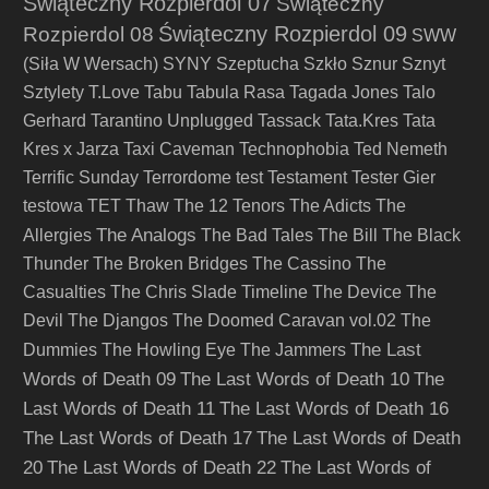
Świąteczny Rozpierdol 07
Świąteczny
Świąteczny Rozpierdol 09
Rozpierdol 08
SWW
(Siła W Wersach)
SYNY
Szeptucha
Szkło
Sznur
Sznyt
Sztylety
T.Love
Tabu
Tabula Rasa
Tagada Jones
Talo
Gerhard
Tarantino Unplugged
Tassack
Tata.Kres
Tata
Kres x Jarza
Taxi Caveman
Technophobia
Ted Nemeth
Terrific Sunday
Terrordome
test
Testament
Tester Gier
testowa
TET
Thaw
The 12 Tenors
The Adicts
The
The Analogs
Allergies
The Bad Tales
The Bill
The Black
Thunder
The Broken Bridges
The Cassino
The
Casualties
The Chris Slade Timeline
The Device
The
Devil
The Djangos
The Doomed Caravan vol.02
The
The Last
Dummies
The Howling Eye
The Jammers
Words of Death 09
The Last Words of Death 10
The
Last Words of Death 11
The Last Words of Death 16
The Last Words of Death 17
The Last Words of Death
20
The Last Words of Death 22
The Last Words of