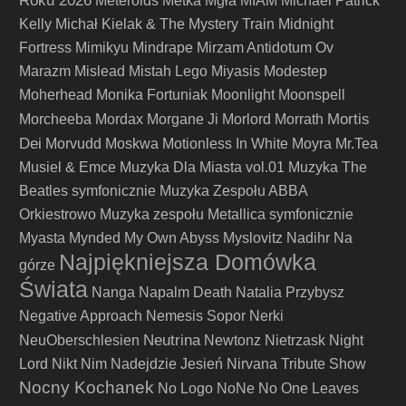
Roku 2026
Meteroids
Metka
Mgła
MIAM
Michael Patrick
Kelly
Michał Kielak & The Mystery Train
Midnight
Fortress
Mimikyu
Mindrape
Mirzam Antidotum Ov
Marazm
Mislead
Mistah Lego
Miyasis
Modestep
Moherhead
Monika Fortuniak
Moonlight
Moonspell
Mortis
Morcheeba
Mordax
Morgane Ji
Morlord
Morrath
Dei
Morvudd
Moskwa
Motionless In White
Moyra
Mr.Tea
Musiel & Emce
Muzyka Dla Miasta vol.01
Muzyka The
Beatles symfonicznie
Muzyka Zespołu ABBA
Orkiestrowo
Muzyka zespołu Metallica symfonicznie
Myasta
Mynded
My Own Abyss
Myslovitz
Nadihr
Na
Najpiękniejsza Domówka
górze
Świata
Nanga
Napalm Death
Natalia Przybysz
Negative Approach
Nemesis Sopor
Nerki
Neutrina
NeuOberschlesien
Newtonz
Nietrzask
Night
Lord
Nikt
Nim Nadejdzie Jesień
Nirvana Tribute Show
Nocny Kochanek
No Logo
NoNe
No One Leaves