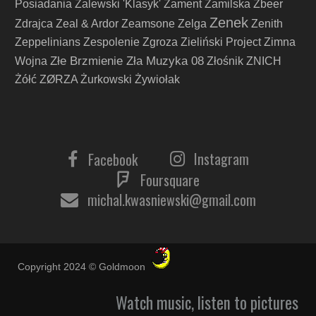
Posiadania
Zalewski 'Klasyk'
Zament
Zamilska
Zbeer
Zenek
Zdrajca
Zeal & Ardor
Zeamsone
Zelga
Zenith
Zeppelinians
Zespolenie
Zgroza
Zieliński Project
Zimna
Złe Brzmienie Zła Muzyka 08
Wojna
Złośnik
ZNICH
Żółć
ZØRZA
Żurkowski
Żywiołak
Instagram
Facebook
Foursquare
michal.kwasniewski@gmail.com
Copyright 2024 © Goldmoon
Watch music, listen to pictures