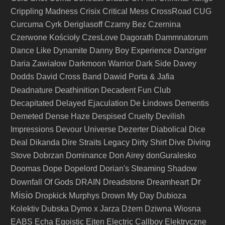
Crippling Madness
Crisix
Critical Mess
CrossRoad
CUG
Curcuma
Cyrk Deriglasoff
Czarny Bez
Czernina
Czerwone Kościoły
CzesLove
Dagorath
Dammnatorum
Dance Like Dynamite
Danny Boy Experience
Danziger
Daria Zawiałow
Darkmoon Warrior
Dark Side
Davey
Dodds
David Cross Band
Dawid Porta & Jafia
Deathinition
Deadnature
Decadent Fun Club
Decapitated
Delayed Ejaculation
De Łindows
Dementis
Demeted
Dense Haze
Despised Cruelty
Devilish
Impressions
Devour Universe
Dezerter
Diabolical
Dice
Deal
Dikanda
Dire Straits Legacy
Dirty Shirt
Dive
Diving
Stove
Dobrzan
Dominance
Don Airey
donGuralesko
Doomas
Dope
Dopelord
Dorian's Steaming Shadow
Dr
Downfall Of Gods
DRAIN
Dreadstone
Dreamheart
Misio
Dropkick Murphys
Drown My Day
Dubioza
Kolektiv
Dubska
Dymo x Jarza
Dżem
Dziwna Wiosna
EABS
Echa
Egoistic
Ejten
Electric Callboy
Elektryczne