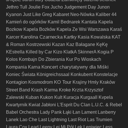
Jethro Tull
Joulie Fox
Jucho
Judgement Day
Junon
Kyanon
Just Like Greg
Kabaret Neo-Nówka
Kaliber 44
Kamień do ogórków
Kamil Bednarek
Kantata
Kapela
Bozkow
Kapela Bożków
Kapela Ze Wsi Warszawa
Karaś
Karolina Czarnecka
Karcer
Kartky
Kasia Kowalska
KAT
& Roman Kostrzewski
Kazan
Kaz Bałagane
KęKę
KEstrella
Killed by Car
Kizo
KlatkA SkinnerA
Kogia P
Kolos
Kombajn Do Zbierania Kur Po Wioskach
Koncert charytatywny dla Miśki
Kompania Karna
Koniec Świata
Königreichssaal
Konkubent
Konstelacje
Kontagion
KO Tour
Kosmodrom
Krajiny Hmly
Kraków
Krzta
Street Band
Krash Karma
Kroke
Krzysztof
Zalewski
Kuban
Kukon
Kult
Kuracja
Kurgaall
Kvpela
Kwartyrnik
Kwiat Jabłoni
L'Esprit Du Clan
L.U.C. & Rebel
Babel Orchestra
Lady Pank
Łąki Łan
Lament
Lanberry
Lanek
Lao Che
Last Lightning
Last Riot
Las Trumien
Laura Cox
Lead
Leepy
Lej Mi Pół
Lęk
Leniwiec
Less