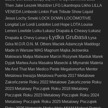
Then Jake
Leszek Możdżer
LFG
Likantropia
Likho
LILLA
VENEDA
Limboski
Linkin Park Tribute Show
Liquid
LOCÖMOTIVE
Jesus
Lochy Smoki
LOCK DOWN
Longital
Lor
Lordi
Lordofon
Lost Hope
LOTA
Louise
Lemon
Lowtide
Luiku
Łukasz Drapała & Cheavy
Łukasz
Łydka Grubasa
Drapała & Chevy
Lunacy
Łysa
Góra
M.O.R.O.N.
M. Others
Maciek Adamczyk
Maddogz
Made in Warsaw
MAG
Magnum
Majka Jeżowska
Makiwara
Małpa
Malware
Marcin Rozynek
Marduk
Marek
Dyjak
Martwa Aura
Masakra
Masecki & Mlynarski
Materia
Me And That Man
Medico Peste
Megalomorfus
Mentor
Metalowe
Metalowa Inwazja
Metalowa Puenta 2017
Zakończenie Roku 2022
Metalowe Zakończenie Roku
2023
Metalowy Początek Roku 2018
Metalowy
Początek Roku 2023
Metalowy Początek Roku 2024
Metalowy Początek Roku 2025
Metalowy Początek