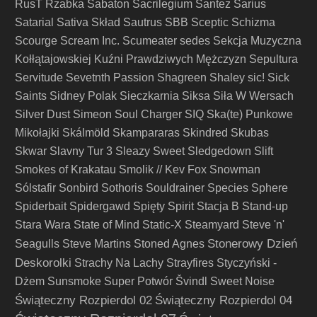
RusT
Rzabka
Sabaton
Sacrilegium
Santez
Sarius
Satarial
Sativa Skład
Sautrus
SBB
Sceptic
Schizma
Scourge
Scream Inc.
Scumeater
sedes
Sekcja Muzyczna
Kołłątajowskiej Kuźni Prawdziwych Mężczyzn
Sepultura
Servitude
Sevetnth Passion
Shagreen
Shaley
sic!
Sick
Saints
Sidney Polak
Sieczkarnia
Siksa
Siła W Wersach
Silver Dust
Simeon Soul Charger
SIQ
Ska(te) Punkowe
Mikołajki
Skálmöld
Skampararas
Skindred
Skubas
Skwar
Slavny Tur 3
Sleazy Sweet
Sledgedown
Slift
Smokes of Krakatau
Smolik // Kev Fox
Snowman
Sólstafir
Sonbird
Sothoris
Souldrainer
Species
Sphere
Spiderbait
Spidergawd
Spięty
Spirit
Stacja B
Stand-up
Stara Wara
State of Mind
Static-X
Steamyard
Steve 'n'
Stonerowy Dzień
Seagulls
Steve Martins
Stoned Agnes
Deskorolki
Strachy Na Lachy
Strayfires
Styczyński -
Dżem
Sunsmoke
Super Potwór
Švindl
Sweet Noise
Świąteczny Rozpierdol 02
Świąteczny Rozpierdol 04