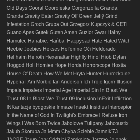
Granda
Old Days
Gooral
Gooroleska
Gorgonzolla
Grande
Gravity Eater
Gravity Off
Green Jellÿ
Grind
Infestation
Groch
Grupa Out
Grzegorz Kupczyk & CETI
Guano Apes
Gutek
Guten Amen
Guzior
Gwar
Halny
Happysad
Hamulec
Hanabie.
Hańba!
Hate
Hated Witch
Heebie Jeebies
Hekses
Hel'enine Oči
Heldorado
Hellhaim
Helroth
Hexenaltar
Highfly
Hinol
Hiob Dylan
Hoggod
Holi
Homies
Hope
Horda
Horrorscope
Hostia
Hunter
House Of Death
How We Met
Hryta
Hurrockaine
Hyperia
I Am Morbid
Ian Anderson
Ich Troje
Igorrr
Illusion
In Blast We
Impala
Impalers
Imperial Age
Imperial Sin
Trust 08
In Blast We Trust 09
InExit
Infliction
Inclusion
Insekt
INKantacje bydgoskie
Inmaze
Insidius
Interceptor
In the Name of God
In Twilight's Embrace
I Refuse
Iron
Wings
I Was Born Twice
Jabolowe Tulipany
Jahcoustix
Jakub Skorupa
Ja Mmm Chyba Ściebie
Jamnik'73
JAQBE
Jarun
Jary Oddział Zamknięty
Jarzmo
Jelonek