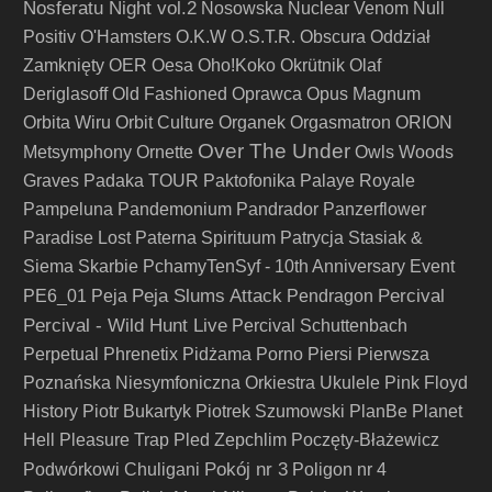
Nosferatu Night vol.2
Nosowska
Nuclear Venom
Null
Positiv
O'Hamsters
O.K.W
O.S.T.R.
Obscura
Oddział
Zamknięty
OER
Oesa
Oho!Koko
Okrütnik
Olaf
Deriglasoff
Old Fashioned
Oprawca
Opus Magnum
Orbita Wiru
Orbit Culture
Organek
Orgasmatron
ORION
Over The Under
Metsymphony
Ornette
Owls Woods
Graves
Padaka TOUR
Paktofonika
Palaye Royale
Pampeluna
Pandemonium
Pandrador
Panzerflower
Paradise Lost
Paterna Spirituum
Patrycja Stasiak &
Siema Skarbie
PchamyTenSyf - 10th Anniversary Event
Peja Slums Attack
Percival
PE6_01
Peja
Pendragon
Percival - Wild Hunt Live
Percival Schuttenbach
Perpetual
Phrenetix
Pidżama Porno
Piersi
Pierwsza
Poznańska Niesymfoniczna Orkiestra Ukulele
Pink Floyd
History
Piotr Bukartyk
Piotrek Szumowski
PlanBe
Planet
Hell
Pleasure Trap
Pled Zepchlim
Poczęty-Błażewicz
Pokój nr 3
Podwórkowi Chuligani
Poligon nr 4