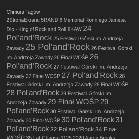
Chmura Tagów
2StronaEkranu
5RAND
6 Memoriał Ronniego Jamesa
24
Dio - King of Rock and Roll
8KAW
Pol'and'Rock
25 Festiwal Górski im. Andrzeja
25 Pol'and'Rock
Zawady
26 Festiwal Górski
26
im. Andrzeja Zawady
26 Finał WOŚP
Pol'and'Rock
27 Festiwal Górski im. Andrzeja
27 Pol'and'Rock
Zawady
28
27 Finał WOŚP
Festiwal Górski im. Andrzeja Zawady
28 Finał WOŚP
28 Pol'and'Rock
29 Festiwal Górski im.
29 Finał WOŚP
29
Andrzeja Zawady
Pol'and'Rock
30 Festiwal Górski im. Andrzeja
30 Pol'and'Rock
31
Zawady
30 Finał WOŚP
Pol’and’Rock
32 Pol'and'Rock
34 Finał
WOŚP
35 Lat Chaosu
1125
2020
Aaron Brooks