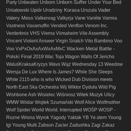
Unborn Suffer
Party
Unbeaten
Unborn
Under Your Bed
Urodziny Korasa
Vader
Uniatowski
Upiór
Urszula
Valery Mess
Vane
Valkenrag
Valkyrja
Variéte
Varmia
Vastness
Vavamuffin
Vended
Venflon
Venom Inc.
Verderbnis
VHS
Vierna
Viimaheim
Vile Assembly
Vincent
Violent Answer
Virgin Snatch
Vito Bambino
Voo
Wacken Metal Battle -
Voo
VxPxOxAxAxWxAxMxC
Polski Finał 2019
Wac Toja
Wagon
Walls Of Jericho
WaluśKraksaKryzys
Wavs
Wąż
Wednesday 13
Weedow
Wersja De Lux
Where Is James?
While She Sleeps
White 2115
who is who
Wicked Dub Division meets
North East Ska Orchestra
Wij
Wiktor Dyduła
Wild Pig
Wishbone Ash
Wisielec
Wiśniosz
Witek Muzyk Ulicy
WMW
Wödar
Wojtek Szumański
Wolf Alice
Wolfmother
Wolf Spider
World
World. Interrupted
WOŚP
WOSP -
Rozne
Wrona
Wyrok
Yagody
Yaktak
YB
Ye.stem
Young
Igi
Young Multi
Żabson
Zacier
Zadushka
Zagi
Zakaz