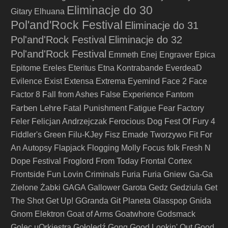
Eliminacje do 30
Gitary
Elhuana
Pol'and'Rock Festival
Eliminacje do 31
Pol'and'Rock Festival
Eliminacje do 32
Pol'and'Rock Festival
Emmeth
Enej
Engraver
Epica
Epitome
Ereles
Eteritus
Etna Kontrabande
EverdeaD
Evilence
Exist
Extensa
Extrema
Eyemind
Face 2 Face
Factor 8
Fall from Ashes
False Experience
Fantom
Farben Lehre
Fatal Punishment
Fatigue
Fear Factory
Feler
Felicjan Andrzejczak
Ferocious Dog
Fest Of Fury 4
Fiddler's Green
Filu-KJey
Fisz Emade Tworzywo
Fit For
An Autopsy
Flapjack
Flogging Molly
Focus
folk
Fresh N
Dope Festival
Froglord
From Today
Frontal Cortex
Frontside
Fun Lovin Criminals
Furia
Furia Gniew
Ga-Ga
Zielone Żabki
GAGA
Gallower
Garota
Gedz
Gedziula
Get
The Shot
Get Up!
GGranda
Git Planeta
Glasspop
Gnida
Gnom Elektron
Goat of Arms
Goatwhore
Godsmack
Golec uOrkiestra
Gołoledź
Gong
Good Lookin' Out
Good