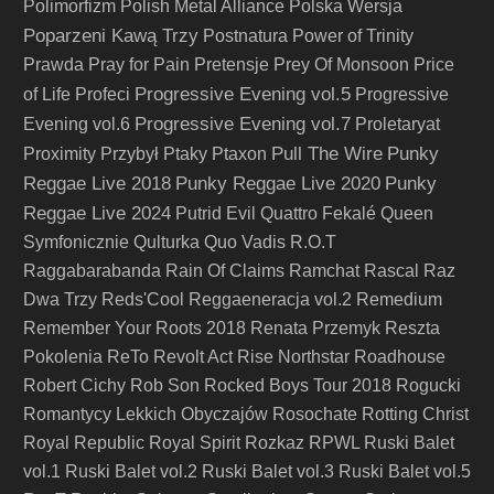
Polimorfizm
Polish Metal Alliance
Polska Wersja
Poparzeni Kawą Trzy
Postnatura
Power of Trinity
Prawda
Pray for Pain
Pretensje
Prey Of Monsoon
Price
Progressive Evening vol.5
of Life
Profeci
Progressive
Progressive Evening vol.7
Evening vol.6
Proletaryat
Pull The Wire
Punky
Proximity
Przybył
Ptaky
Ptaxon
Reggae Live 2018
Punky Reggae Live 2020
Punky
Reggae Live 2024
Putrid Evil
Quattro Fekalé
Queen
Symfonicznie
Qulturka
Quo Vadis
R.O.T
Raggabarabanda
Rain Of Claims
Ramchat
Rascal
Raz
Dwa Trzy
Reds'Cool
Reggaeneracja vol.2
Remedium
Remember Your Roots 2018
Renata Przemyk
Reszta
Pokolenia
ReTo
Revolt Act
Rise Northstar
Roadhouse
Robert Cichy
Rob Son
Rocked Boys Tour 2018
Rogucki
Romantycy Lekkich Obyczajów
Rosochate
Rotting Christ
Royal Republic
Royal Spirit
Rozkaz
RPWL
Ruski Balet
vol.1
Ruski Balet vol.2
Ruski Balet vol.3
Ruski Balet vol.5