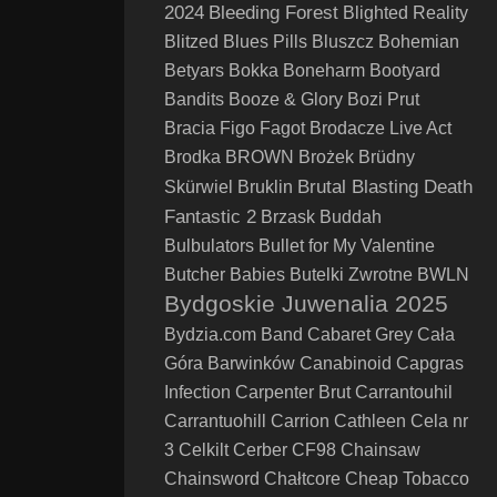
2024
Bleeding Forest
Blighted Reality
Blitzed
Blues Pills
Bluszcz
Bohemian
Betyars
Bokka
Boneharm
Bootyard
Bandits
Booze & Glory
Bozi Prut
Bracia Figo Fagot
Brodacze Live Act
Brodka
BROWN
Brożek
Brüdny
Brutal Blasting Death
Skürwiel
Bruklin
Fantastic 2
Brzask
Buddah
Bulbulators
Bullet for My Valentine
Butcher Babies
Butelki Zwrotne
BWLN
Bydgoskie Juwenalia 2025
Bydzia.com Band
Cabaret Grey
Cała
Góra Barwinków
Canabinoid
Capgras
Infection
Carpenter Brut
Carrantouhil
Carrantuohill
Carrion
Cathleen
Cela nr
3
Celkilt
Cerber
CF98
Chainsaw
Chainsword
Chałtcore
Cheap Tobacco