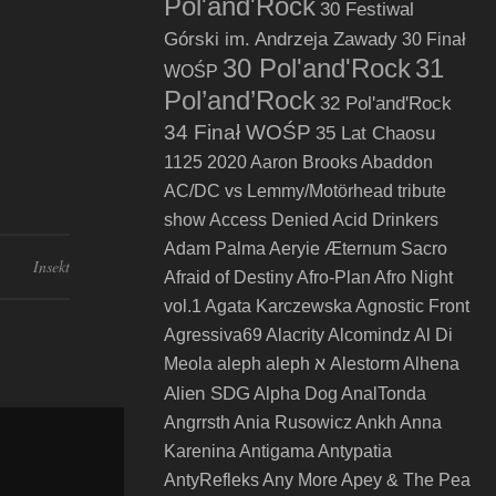
Pol'and'Rock
30 Festiwal
Górski im. Andrzeja Zawady
30 Finał
30 Pol'and'Rock
31
WOŚP
Pol’and’Rock
32 Pol'and'Rock
34 Finał WOŚP
35 Lat Chaosu
1125
2020
Aaron Brooks
Abaddon
AC/DC vs Lemmy/Motörhead tribute
show
Access Denied
Acid Drinkers
Adam Palma
Aeryie
Æternum Sacro
Insekt
Afraid of Destiny
Afro-Plan
Afro Night
vol.1
Agata Karczewska
Agnostic Front
Agressiva69
Alacrity
Alcomindz
Al Di
Meola
aleph
aleph א
Alestorm
Alhena
Alien SDG
Alpha Dog
AnalTonda
Angrrsth
Ania Rusowicz
Ankh
Anna
Karenina
Antigama
Antypatia
AntyRefleks
Any More
Apey & The Pea