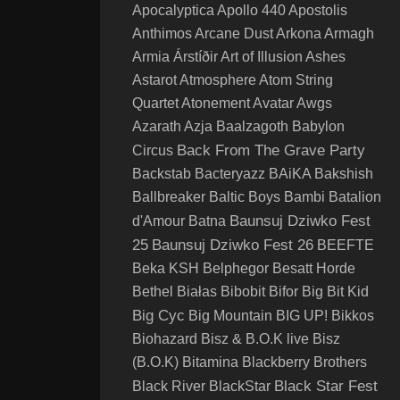
Apocalyptica
Apollo 440
Apostolis
Anthimos
Arcane Dust
Arkona
Armagh
Armia
Árstíðir
Art of Illusion
Ashes
Astarot
Atmosphere
Atom String
Quartet
Atonement
Avatar
Awgs
Azarath
Azja
Baalzagoth
Babylon
Back From The Grave Party
Circus
Backstab
Bacteryazz
BAiKA
Bakshish
Ballbreaker
Baltic Boys
Bambi
Batalion
Baunsuj Dziwko Fest
d'Amour
Batna
25
Baunsuj Dziwko Fest 26
BEEFTE
Beka KSH
Belphegor
Besatt Horde
Bethel
Białas
Bibobit
Bifor
Big Bit Kid
Big Cyc
Big Mountain
BIG UP!
Bikkos
Biohazard
Bisz & B.O.K live
Bisz
(B.O.K)
Bitamina
Blackberry Brothers
Black Star Fest
Black River
BlackStar