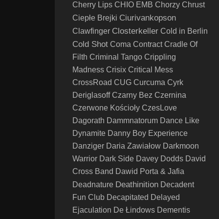
Cherry Lips
CHIO EMB
Chorzy
Chrust
Ciurivankopson
Ciepłe Brejki
Closterkeller
Clawfinger
Cold in Berlin
Cold Shot
Coma
Contract
Cradle Of
Filth
Criminal Tango
Crippling
Madness
Crisix
Critical Mess
CrossRoad
CUG
Curcuma
Cyrk
Deriglasoff
Czarny Bez
Czernina
Czerwone Kościoły
CzesLove
Dagorath
Dammnatorum
Dance Like
Dynamite
Danny Boy Experience
Danziger
Daria Zawiałow
Darkmoon
Warrior
Dark Side
Davey Dodds
David
Cross Band
Dawid Porta & Jafia
Deathinition
Deadnature
Decadent
Fun Club
Decapitated
Delayed
Ejaculation
De Łindows
Dementis