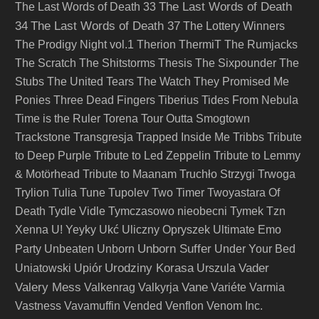
The Last Words of Death
The Last Words of Death 33
34
The Last Words of Death 37
The Lottery Winners
The Prodigy Night vol.1
Therion
ThermiT
The Rumjacks
The Scratch
The Shitstorms
Thesis
The Sixpounder
The
Stubs
The United Tears
The Watch
They Promised Me
Ponies
Three Dead Fingers
Tiberius
Tides From Nebula
Time is the Ruler
Torena
Tour Outta Smogtown
Trackstone
Transgresja
Trapped Inside Me
Tribbs
Tribute
to Deep Purple
Tribute to Led Zeppelin
Tribute to Lemmy
& Motörhead
Tribute to Maanam
Truchło Strzygi
Trwoga
Trylion
Tulia
Tune
Tupolev
Two Timer
Twoyastara Of
Death
Tydle Vidle
Tymczasowo nieobecni
Tymek
Tzn
Xenna
U! Yeyky
Ukć
Uliczny Opryszek
Ultimate Emo
Unborn Suffer
Party
Unbeaten
Unborn
Under Your Bed
Urodziny Korasa
Vader
Uniatowski
Upiór
Urszula
Valery Mess
Vane
Valkenrag
Valkyrja
Variéte
Varmia
Vastness
Vavamuffin
Vended
Venflon
Venom Inc.