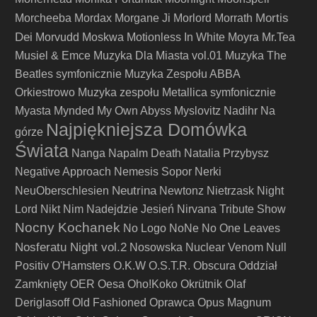
Mortis
Morcheeba
Mordax
Morgane Ji
Morlord
Morrath
Dei
Morvudd
Moskwa
Motionless In White
Moyra
Mr.Tea
Musiel & Emce
Muzyka Dla Miasta vol.01
Muzyka The
Beatles symfonicznie
Muzyka Zespołu ABBA
Orkiestrowo
Muzyka zespołu Metallica symfonicznie
Myasta
Mynded
My Own Abyss
Myslovitz
Nadihr
Na
Najpiękniejsza Domówka
górze
Świata
Nanga
Napalm Death
Natalia Przybysz
Negative Approach
Nemesis Sopor
Nerki
Neutrina
NeuOberschlesien
Newtonz
Nietrzask
Night
Lord
Nikt
Nim Nadejdzie Jesień
Nirvana Tribute Show
Nocny Kochanek
No Logo
NoNe
No One Leaves
Nosferatu Night vol.2
Nosowska
Nuclear Venom
Null
Positiv
O'Hamsters
O.K.W
O.S.T.R.
Obscura
Oddział
Zamknięty
OER
Oesa
Oho!Koko
Okrütnik
Olaf
Deriglasoff
Old Fashioned
Oprawca
Opus Magnum