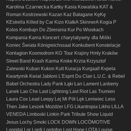
Karolina Czarnecka
Kartky
Kasia Kowalska
KAT &
Roman Kostrzewski
Kazan
Kaz Bałagane
KęKę
KEstrella
Killed by Car
Kizo
KlatkA SkinnerA
Kogia P
Kolos
Kombajn Do Zbierania Kur Po Wioskach
Koncert charytatywny dla Miśki
Kompania Karna
Koniec Świata
Königreichssaal
Konkubent
Konstelacje
Kontagion
KO Tour
Kosmodrom
Krajiny Hmly
Kraków
Krzta
Street Band
Krash Karma
Kroke
Krzysztof
Zalewski
Kuban
Kukon
Kult
Kuracja
Kurgaall
Kvpela
Kwartyrnik
Kwiat Jabłoni
L'Esprit Du Clan
L.U.C. & Rebel
Babel Orchestra
Lady Pank
Łąki Łan
Lament
Lanberry
Lanek
Lao Che
Last Lightning
Last Riot
Las Trumien
Laura Cox
Lead
Leepy
Lej Mi Pół
Lęk
Leniwiec
Less
Then Jake
Leszek Możdżer
LFG
Likantropia
Likho
LILLA
VENEDA
Limboski
Linkin Park Tribute Show
Liquid
LOCÖMOTIVE
Jesus
Lochy Smoki
LOCK DOWN
Longital
Lor
Lordi
Lordofon
Lost Hope
LOTA
Louise