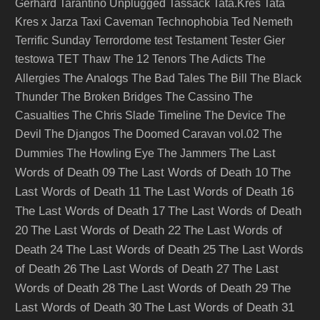
Gerhard
Tarantino Unplugged
Tassack
Tata.Kres
Tata
Kres x Jarza
Taxi Caveman
Technophobia
Ted Nemeth
Terrific Sunday
Terrordome
test
Testament
Tester Gier
testowa
TET
Thaw
The 12 Tenors
The Adicts
The
The Analogs
Allergies
The Bad Tales
The Bill
The Black
Thunder
The Broken Bridges
The Cassino
The
Casualties
The Chris Slade Timeline
The Device
The
Devil
The Djangos
The Doomed Caravan vol.02
The
The Last
Dummies
The Howling Eye
The Jammers
Words of Death 09
The Last Words of Death 10
The
Last Words of Death 11
The Last Words of Death 16
The Last Words of Death 17
The Last Words of Death
20
The Last Words of Death 22
The Last Words of
Death 24
The Last Words of Death 25
The Last Words
of Death 26
The Last Words of Death 27
The Last
Words of Death 28
The Last Words of Death 29
The
Last Words of Death 30
The Last Words of Death 31