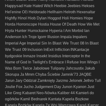
Happysad
Hate
Hated Witch
Heebie Jeebies
Hekses
Hel'enine Oči
Heldorado
Hellhaim
Helroth
Hexenaltar
Highfly
Hinol
Hiob Dylan
Hoggod
Holi
Homies
Hope
Horda
Horrorscope
Hostia
House Of Death
How We Met
Hunter
Hryta
Hurrockaine
Hyperia
I Am Morbid
Ian
Anderson
Ich Troje
Igorrr
Illusion
Impala
Impalers
In Blast We Trust 08
In Blast
Imperial Age
Imperial Sin
We Trust 09
InExit
Infliction
Inclusion
INKantacje
Insekt
bydgoskie
Inmaze
Insidius
Interceptor
In the
Name of God
In Twilight's Embrace
I Refuse
Iron Wings
I
Was Born Twice
Jabolowe Tulipany
Jahcoustix
Jakub
Skorupa
Ja Mmm Chyba Ściebie
Jamnik'73
JAQBE
Jarun
Jary Oddział Zamknięty
Jarzmo
Jelonek
Jethro Tull
Joulie Fox
Jucho
Judgement Day
Junon Kyanon
Just
Like Greg
Kabaret Neo-Nówka
Kaliber 44
Kamień do
ogórków
Kamil Bednarek
Kantata
Kapela Bozkow
Kapela Bożków
Kapela Ze Wsi Warszawa
Karaś
Karcer