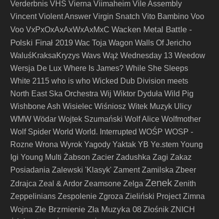
Verderbnis
VHS
Vierna
Viimaheim
Vile Assembly
Vincent
Violent Answer
Virgin Snatch
Vito Bambino
Voo
Wacken Metal Battle -
Voo
VxPxOxAxAxWxAxMxC
Polski Finał 2019
Wac Toja
Wagon
Walls Of Jericho
WaluśKraksaKryzys
Wavs
Wąż
Wednesday 13
Weedow
Wersja De Lux
Where Is James?
While She Sleeps
White 2115
who is who
Wicked Dub Division meets
North East Ska Orchestra
Wij
Wiktor Dyduła
Wild Pig
Wishbone Ash
Wisielec
Wiśniosz
Witek Muzyk Ulicy
WMW
Wödar
Wojtek Szumański
Wolf Alice
Wolfmother
Wolf Spider
World
World. Interrupted
WOŚP
WOSP -
Rozne
Wrona
Wyrok
Yagody
Yaktak
YB
Ye.stem
Young
Igi
Young Multi
Żabson
Zacier
Zadushka
Zagi
Zakaz
Posiadania
Zalewski 'Klasyk'
Zament
Zamilska
Zbeer
Zenek
Zdrajca
Zeal & Ardor
Zeamsone
Zelga
Zenith
Zeppelinians
Zespolenie
Zgroza
Zieliński Project
Zimna
Złe Brzmienie Zła Muzyka 08
Wojna
Złośnik
ZNICH