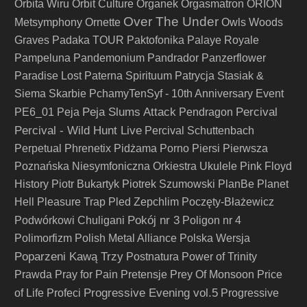
Orbita Wiru
Orbit Culture
Organek
Orgasmatron
ORION
Over The Under
Metsymphony
Ornette
Owls Woods
Graves
Padaka TOUR
Paktofonika
Palaye Royale
Pampeluna
Pandemonium
Pandrador
Panzerflower
Paradise Lost
Paterna Spirituum
Patrycja Stasiak &
Siema Skarbie
PchamyTenSyf - 10th Anniversary Event
Peja Slums Attack
Percival
PE6_01
Peja
Pendragon
Percival - Wild Hunt Live
Percival Schuttenbach
Perpetual
Phrenetix
Pidżama Porno
Piersi
Pierwsza
Poznańska Niesymfoniczna Orkiestra Ukulele
Pink Floyd
History
Piotr Bukartyk
Piotrek Szumowski
PlanBe
Planet
Hell
Pleasure Trap
Pled Zepchlim
Poczęty-Błażewicz
Pokój nr 3
Podwórkowi Chuligani
Poligon nr 4
Polimorfizm
Polish Metal Alliance
Polska Wersja
Poparzeni Kawą Trzy
Postnatura
Power of Trinity
Prawda
Pray for Pain
Pretensje
Prey Of Monsoon
Price
Progressive Evening vol.5
of Life
Profeci
Progressive