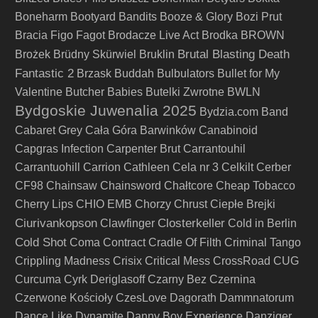
Boneharm
Bootyard Bandits
Booze & Glory
Bozi Prut
Bracia Figo Fagot
Brodacze Live Act
Brodka
BROWN
Brutal Blasting Death
Brożek
Brüdny Skürwiel
Bruklin
Fantastic 2
Brzask
Buddah
Bulbulators
Bullet for My
Valentine
Butcher Babies
Butelki Zwrotne
BWLN
Bydgoskie Juwenalia 2025
Bydzia.com Band
Cabaret Grey
Cała Góra Barwinków
Canabinoid
Capgras Infection
Carpenter Brut
Carrantouhil
Carrantuohill
Carrion
Cathleen
Cela nr 3
Celkilt
Cerber
CF98
Chainsaw
Chainsword
Chałtcore
Cheap Tobacco
Cherry Lips
CHIO EMB
Chorzy
Chrust
Ciepłe Brejki
Ciurivankopson
Closterkeller
Clawfinger
Cold in Berlin
Cold Shot
Coma
Contract
Cradle Of Filth
Criminal Tango
Crippling Madness
Crisix
Critical Mess
CrossRoad
CUG
Curcuma
Cyrk Deriglasoff
Czarny Bez
Czernina
Czerwone Kościoły
CzesLove
Dagorath
Dammnatorum
Dance Like Dynamite
Danny Boy Experience
Danziger