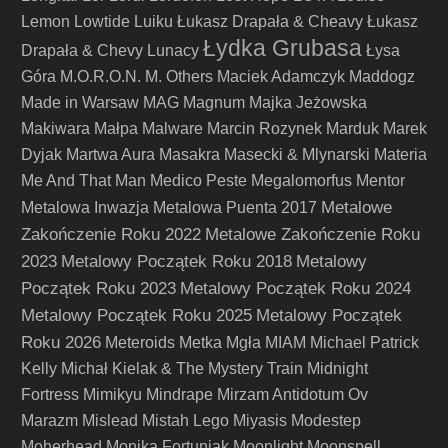
Lemon
Lowtide
Luiku
Łukasz Drapała & Cheavy
Łukasz
Łydka Grubasa
Drapała & Chevy
Lunacy
Łysa
Góra
M.O.R.O.N.
M. Others
Maciek Adamczyk
Maddogz
Made in Warsaw
MAG
Magnum
Majka Jeżowska
Makiwara
Małpa
Malware
Marcin Rozynek
Marduk
Marek
Dyjak
Martwa Aura
Masakra
Masecki & Mlynarski
Materia
Me And That Man
Medico Peste
Megalomorfus
Mentor
Metalowe
Metalowa Inwazja
Metalowa Puenta 2017
Zakończenie Roku 2022
Metalowe Zakończenie Roku
2023
Metalowy Początek Roku 2018
Metalowy
Początek Roku 2023
Metalowy Początek Roku 2024
Metalowy Początek Roku 2025
Metalowy Początek
Roku 2026
Meteroids
Metka
Mgła
MIAM
Michael Patrick
Kelly
Michał Kielak & The Mystery Train
Midnight
Fortress
Mimikyu
Mindrape
Mirzam Antidotum Ov
Marazm
Mislead
Mistah Lego
Miyasis
Modestep
Moherhead
Monika Fortuniak
Moonlight
Moonspell