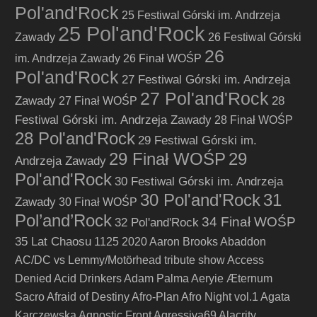
Pol'and'Rock
25 Festiwal Górski im. Andrzeja
25 Pol'and'Rock
Zawady
26 Festiwal Górski
26
im. Andrzeja Zawady
26 Finał WOŚP
Pol'and'Rock
27 Festiwal Górski im. Andrzeja
27 Pol'and'Rock
Zawady
28
27 Finał WOŚP
Festiwal Górski im. Andrzeja Zawady
28 Finał WOŚP
28 Pol'and'Rock
29 Festiwal Górski im.
29 Finał WOŚP
29
Andrzeja Zawady
Pol'and'Rock
30 Festiwal Górski im. Andrzeja
30 Pol'and'Rock
31
Zawady
30 Finał WOŚP
Pol’and’Rock
34 Finał WOŚP
32 Pol'and'Rock
35 Lat Chaosu
1125
2020
Aaron Brooks
Abaddon
AC/DC vs Lemmy/Motörhead tribute show
Access
Denied
Acid Drinkers
Adam Palma
Aeryie
Æternum
Sacro
Afraid of Destiny
Afro-Plan
Afro Night vol.1
Agata
Karczewska
Agnostic Front
Agressiva69
Alacrity