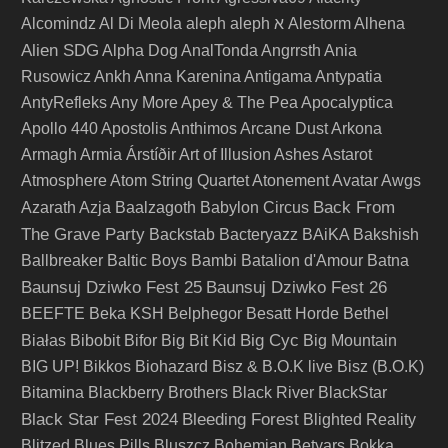
Alcomindz
Al Di Meola
aleph
aleph א
Alestorm
Alhena
Alien SDG
Alpha Dog
AnalTonda
Angrrsth
Ania
Rusowicz
Ankh
Anna Karenina
Antigama
Antypatia
AntyRefleks
Any More
Apey & The Pea
Apocalyptica
Apollo 440
Apostolis Anthimos
Arcane Dust
Arkona
Armagh
Armia
Árstíðir
Art of Illusion
Ashes
Astarot
Atmosphere
Atom String Quartet
Atonement
Avatar
Awgs
Back From
Azarath
Azja
Baalzagoth
Babylon Circus
The Grave Party
Backstab
Bacteryazz
BAiKA
Bakshish
Ballbreaker
Baltic Boys
Bambi
Batalion d'Amour
Batna
Baunsuj Dziwko Fest 25
Baunsuj Dziwko Fest 26
BEEFTE
Beka KSH
Belphegor
Besatt Horde
Bethel
Big Cyc
Białas
Bibobit
Bifor
Big Bit Kid
Big Mountain
BIG UP!
Bikkos
Biohazard
Bisz & B.O.K live
Bisz (B.O.K)
Bitamina
Blackberry Brothers
Black River
BlackStar
Black Star Fest 2024
Bleeding Forest
Blighted Reality
Blitzed
Blues Pills
Bluszcz
Bohemian Betyars
Bokka