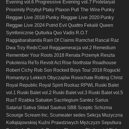
Progressive Evening vol.7
Evening vol.6
Proletaryat
Pull The Wire
Punky
Proximity
Przybył
Ptaky
Ptaxon
Reggae Live 2018
Punky Reggae Live 2020
Punky
Reggae Live 2024
Putrid Evil
Quattro Fekalé
Queen
Symfonicznie
Qulturka
Quo Vadis
R.O.T
Raggabarabanda
Rain Of Claims
Ramchat
Rascal
Raz
Dwa Trzy
Reds'Cool
Reggaeneracja vol.2
Remedium
Remember Your Roots 2018
Renata Przemyk
Reszta
Pokolenia
ReTo
Revolt Act
Rise Northstar
Roadhouse
Robert Cichy
Rob Son
Rocked Boys Tour 2018
Rogucki
Romantycy Lekkich Obyczajów
Rosochate
Rotting Christ
Royal Republic
Royal Spirit
Rozkaz
RPWL
Ruski Balet
vol.1
Ruski Balet vol.2
Ruski Balet vol.3
Ruski Balet vol.5
RusT
Rzabka
Sabaton
Sacrilegium
Santez
Sarius
Satarial
Sativa Skład
Sautrus
SBB
Sceptic
Schizma
Scourge
Scream Inc.
Scumeater
sedes
Sekcja Muzyczna
Kołłątajowskiej Kuźni Prawdziwych Mężczyzn
Sepultura