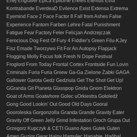
Enej
Engraver
Epica
Epitome
Ereles
Eteritus
Etna
Kontrabande
EverdeaD
Evilence
Exist
Extensa
Extrema
Eyemind
Face 2 Face
Factor 8
Fall from Ashes
False
Farben Lehre
Experience
Fantom
Fatal Punishment
Fatigue
Fear Factory
Feler
Felicjan Andrzejczak
Ferocious Dog
Fest Of Fury 4
Fiddler's Green
Filu-KJey
Fisz Emade Tworzywo
Fit For An Autopsy
Flapjack
Flogging Molly
Focus
folk
Fresh N Dope Festival
Froglord
From Today
Frontal Cortex
Frontside
Fun Lovin
Criminals
Furia
Furia Gniew
Ga-Ga Zielone Żabki
GAGA
Gallower
Garota
Gedz
Gedziula
Get The Shot
Get Up!
GGranda
Git Planeta
Glasspop
Gnida
Gnom Elektron
Goat of Arms
Goatwhore
Golec uOrkiestra
Gołoledź
Gong
Good Lookin' Out
Good Old Days
Gooral
Granda
Gooroleska
Gorgonzolla
Grande
Gravity Eater
Gravity Off
Green Jellÿ
Grind Infestation
Groch
Grupa Out
Grzegorz Kupczyk & CETI
Guano Apes
Gutek
Guten
Amen
Guzior
Gwar
Halny
Hamulec
Hanabie.
Hańba!