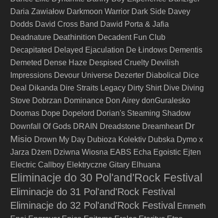
Daria Zawiałow
Darkmoon Warrior
Dark Side
Davey
Dodds
David Cross Band
Dawid Porta & Jafia
Deathinition
Deadnature
Decadent Fun Club
Decapitated
Delayed Ejaculation
De Łindows
Dementis
Demeted
Dense Haze
Despised Cruelty
Devilish
Impressions
Devour Universe
Dezerter
Diabolical
Dice
Deal
Dikanda
Dire Straits Legacy
Dirty Shirt
Dive
Diving
Stove
Dobrzan
Dominance
Don Airey
donGuralesko
Doomas
Dope
Dopelord
Dorian's Steaming Shadow
Dr
Downfall Of Gods
DRAIN
Dreadstone
Dreamheart
Misio
Drown My Day
Dubioza Kolektiv
Dubska
Dymo x
Jarza
Dżem
Dziwna Wiosna
EABS
Echa
Egoistic
Ejten
Electric Callboy
Elektryczne Gitary
Elhuana
Eliminacje do 30 Pol'and'Rock Festival
Eliminacje do 31 Pol'and'Rock Festival
Eliminacje do 32 Pol'and'Rock Festival
Emmeth