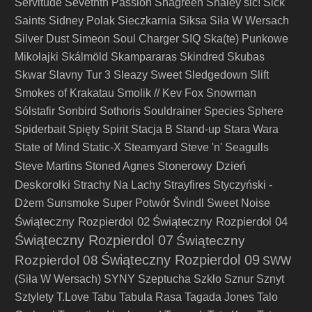
Servitude
Sevetnth Passion
Shagreen
Shaley
sic!
Sick
Saints
Sidney Polak
Sieczkarnia
Siksa
Siła W Wersach
Silver Dust
Simeon Soul Charger
SIQ
Ska(te) Punkowe
Mikołajki
Skálmöld
Skampararas
Skindred
Skubas
Skwar
Slavny Tur 3
Sleazy Sweet
Sledgedown
Slift
Smokes of Krakatau
Smolik // Kev Fox
Snowman
Sólstafir
Sonbird
Sothoris
Souldrainer
Species
Sphere
Spiderbait
Spięty
Spirit
Stacja B
Stand-up
Stara Wara
State of Mind
Static-X
Steamyard
Steve 'n' Seagulls
Stonerowy Dzień
Steve Martins
Stoned Agnes
Deskorolki
Strachy Na Lachy
Strayfires
Styczyński -
Dżem
Sunsmoke
Super Potwór
Švindl
Sweet Noise
Świąteczny Rozpierdol 02
Świąteczny Rozpierdol 04
Świąteczny Rozpierdol 07
Świąteczny
Świąteczny Rozpierdol 09
Rozpierdol 08
SWW
(Siła W Wersach)
SYNY
Szeptucha
Szkło
Sznur
Sznyt
Sztylety
T.Love
Tabu
Tabula Rasa
Tagada Jones
Talo