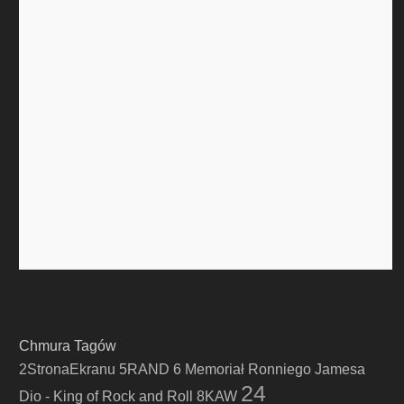
Chmura Tagów
2StronaEkranu
5RAND
6 Memoriał Ronniego Jamesa
24
Dio - King of Rock and Roll
8KAW