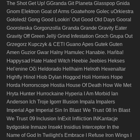
The Shot
Get Up!
GGranda
Git Planeta
Glasspop
Gnida
Gnom Elektron
Goat of Arms
Goatwhore
Golec uOrkiestra
Gołoledź
Gong
Good Lookin' Out
Good Old Days
Gooral
Granda
Gooroleska
Gorgonzolla
Grande
Gravity Eater
Gravity Off
Green Jellÿ
Grind Infestation
Groch
Grupa Out
Grzegorz Kupczyk & CETI
Guano Apes
Gutek
Guten
Amen
Guzior
Gwar
Halny
Hamulec
Hanabie.
Hańba!
Happysad
Hate
Hated Witch
Heebie Jeebies
Hekses
Hel'enine Oči
Heldorado
Hellhaim
Helroth
Hexenaltar
Highfly
Hinol
Hiob Dylan
Hoggod
Holi
Homies
Hope
Horda
Horrorscope
Hostia
House Of Death
How We Met
Hunter
Hryta
Hurrockaine
Hyperia
I Am Morbid
Ian
Anderson
Ich Troje
Igorrr
Illusion
Impala
Impalers
In Blast We Trust 08
In Blast
Imperial Age
Imperial Sin
We Trust 09
InExit
Infliction
Inclusion
INKantacje
Insekt
bydgoskie
Inmaze
Insidius
Interceptor
In the
Name of God
In Twilight's Embrace
I Refuse
Iron Wings
I