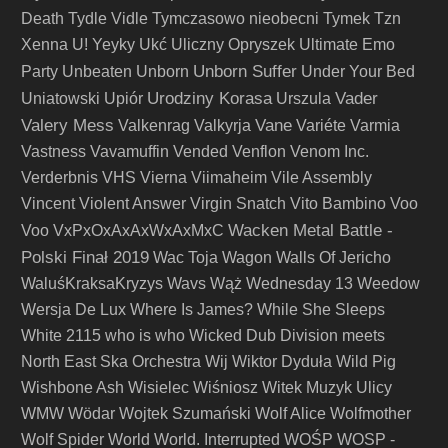
Death
Tydle Vidle
Tymczasowo nieobecni
Tymek
Tzn
Xenna
U! Yeyky
Ukć
Uliczny Opryszek
Ultimate Emo
Unborn Suffer
Party
Unbeaten
Unborn
Under Your Bed
Urodziny Korasa
Vader
Uniatowski
Upiór
Urszula
Valery Mess
Vane
Valkenrag
Valkyrja
Variéte
Varmia
Vastness
Vavamuffin
Vended
Venflon
Venom Inc.
Verderbnis
VHS
Vierna
Viimaheim
Vile Assembly
Vincent
Violent Answer
Virgin Snatch
Vito Bambino
Voo
Wacken Metal Battle -
Voo
VxPxOxAxAxWxAxMxC
Polski Finał 2019
Wac Toja
Wagon
Walls Of Jericho
WaluśKraksaKryzys
Wavs
Wąż
Wednesday 13
Weedow
Wersja De Lux
Where Is James?
While She Sleeps
White 2115
who is who
Wicked Dub Division meets
North East Ska Orchestra
Wij
Wiktor Dyduła
Wild Pig
Wishbone Ash
Wisielec
Wiśniosz
Witek Muzyk Ulicy
WMW
Wödar
Wojtek Szumański
Wolf Alice
Wolfmother
Wolf Spider
World
World. Interrupted
WOŚP
WOSP -