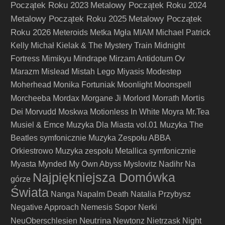
Początek Roku 2023
Metalowy Początek Roku 2024
Metalowy Początek Roku 2025
Metalowy Początek
Roku 2026
Meteroids
Metka
Mgła
MIAM
Michael Patrick
Kelly
Michał Kielak & The Mystery Train
Midnight
Fortress
Mimikyu
Mindrape
Mirzam Antidotum Ov
Marazm
Mislead
Mistah Lego
Miyasis
Modestep
Moherhead
Monika Fortuniak
Moonlight
Moonspell
Mortis
Morcheeba
Mordax
Morgane Ji
Morlord
Morrath
Dei
Morvudd
Moskwa
Motionless In White
Moyra
Mr.Tea
Musiel & Emce
Muzyka Dla Miasta vol.01
Muzyka The
Beatles symfonicznie
Muzyka Zespołu ABBA
Orkiestrowo
Muzyka zespołu Metallica symfonicznie
Myasta
Mynded
My Own Abyss
Myslovitz
Nadihr
Na
Najpiękniejsza Domówka
górze
Świata
Nanga
Napalm Death
Natalia Przybysz
Negative Approach
Nemesis Sopor
Nerki
Neutrina
NeuOberschlesien
Newtonz
Nietrzask
Night