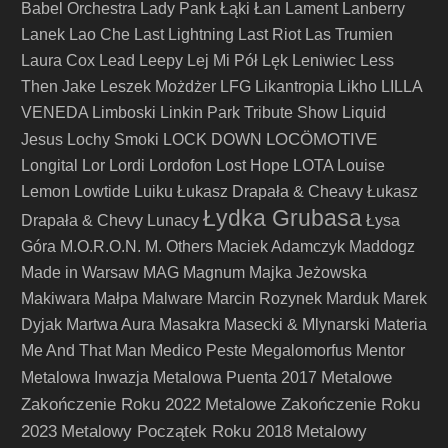
Babel Orchestra
Lady Pank
Łąki Łan
Lament
Lanberry
Lanek
Lao Che
Last Lightning
Last Riot
Las Trumien
Laura Cox
Lead
Leepy
Lej Mi Pół
Lęk
Leniwiec
Less
Then Jake
Leszek Możdżer
LFG
Likantropia
Likho
LILLA
VENEDA
Limboski
Linkin Park Tribute Show
Liquid
LOCÖMOTIVE
Jesus
Lochy Smoki
LOCK DOWN
Longital
Lor
Lordi
Lordofon
Lost Hope
LOTA
Louise
Lemon
Lowtide
Luiku
Łukasz Drapała & Cheavy
Łukasz
Łydka Grubasa
Drapała & Chevy
Lunacy
Łysa
Góra
M.O.R.O.N.
M. Others
Maciek Adamczyk
Maddogz
Made in Warsaw
MAG
Magnum
Majka Jeżowska
Makiwara
Małpa
Malware
Marcin Rozynek
Marduk
Marek
Dyjak
Martwa Aura
Masakra
Masecki & Mlynarski
Materia
Me And That Man
Medico Peste
Megalomorfus
Mentor
Metalowe
Metalowa Inwazja
Metalowa Puenta 2017
Zakończenie Roku 2022
Metalowe Zakończenie Roku
2023
Metalowy Początek Roku 2018
Metalowy