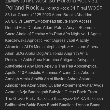
30 Pol'and'Rock
31
Zawady
30 Finał WOŚP
Pol’and’Rock
34 Finał WOŚP
32 Pol'and'Rock
35 Lat Chaosu
1125
2020
Aaron Brooks
Abaddon
AC/DC vs Lemmy/Motörhead tribute show
Access
Denied
Acid Drinkers
Adam Palma
Aeryie
Æternum
Sacro
Afraid of Destiny
Afro-Plan
Afro Night vol.1
Agata
Karczewska
Agnostic Front
Agressiva69
Alacrity
Alcomindz
Al Di Meola
aleph
aleph א
Alestorm
Alhena
Alien SDG
Alpha Dog
AnalTonda
Angrrsth
Ania
Rusowicz
Ankh
Anna Karenina
Antigama
Antypatia
AntyRefleks
Any More
Apey & The Pea
Apocalyptica
Apollo 440
Apostolis Anthimos
Arcane Dust
Arkona
Armagh
Armia
Árstíðir
Art of Illusion
Ashes
Astarot
Atmosphere
Atom String Quartet
Atonement
Avatar
Awgs
Back From
Azarath
Azja
Baalzagoth
Babylon Circus
The Grave Party
Backstab
Bacteryazz
BAiKA
Bakshish
Ballbreaker
Baltic Boys
Bambi
Batalion d'Amour
Batna