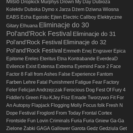
Misio
Dropkick Murphys
Drown My Day
Dubioza
Kolektiv
Dubska
Dymo x Jarza
Dżem
Dziwna Wiosna
EABS
Echa
Egoistic
Ejten
Electric Callboy
Elektryczne
Eliminacje do 30
Gitary
Elhuana
Pol'and'Rock Festival
Eliminacje do 31
Pol'and'Rock Festival
Eliminacje do 32
Pol'and'Rock Festival
Emmeth
Enej
Engraver
Epica
Epitome
Ereles
Eteritus
Etna Kontrabande
EverdeaD
Evilence
Exist
Extensa
Extrema
Eyemind
Face 2 Face
Factor 8
Fall from Ashes
False Experience
Fantom
Farben Lehre
Fatal Punishment
Fatigue
Fear Factory
Feler
Felicjan Andrzejczak
Ferocious Dog
Fest Of Fury 4
Fiddler's Green
Filu-KJey
Fisz Emade Tworzywo
Fit For
An Autopsy
Flapjack
Flogging Molly
Focus
folk
Fresh N
Dope Festival
Froglord
From Today
Frontal Cortex
Frontside
Fun Lovin Criminals
Furia
Furia Gniew
Ga-Ga
Zielone Żabki
GAGA
Gallower
Garota
Gedz
Gedziula
Get