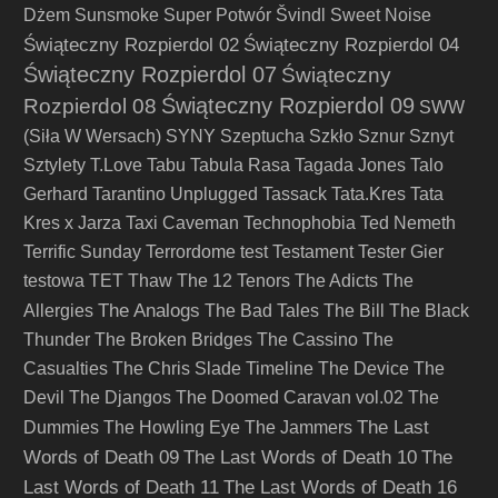
Dżem
Sunsmoke
Super Potwór
Švindl
Sweet Noise
Świąteczny Rozpierdol 02
Świąteczny Rozpierdol 04
Świąteczny Rozpierdol 07
Świąteczny
Świąteczny Rozpierdol 09
Rozpierdol 08
SWW
(Siła W Wersach)
SYNY
Szeptucha
Szkło
Sznur
Sznyt
Sztylety
T.Love
Tabu
Tabula Rasa
Tagada Jones
Talo
Gerhard
Tarantino Unplugged
Tassack
Tata.Kres
Tata
Kres x Jarza
Taxi Caveman
Technophobia
Ted Nemeth
Terrific Sunday
Terrordome
test
Testament
Tester Gier
testowa
TET
Thaw
The 12 Tenors
The Adicts
The
The Analogs
Allergies
The Bad Tales
The Bill
The Black
Thunder
The Broken Bridges
The Cassino
The
Casualties
The Chris Slade Timeline
The Device
The
Devil
The Djangos
The Doomed Caravan vol.02
The
The Last
Dummies
The Howling Eye
The Jammers
Words of Death 09
The Last Words of Death 10
The
Last Words of Death 11
The Last Words of Death 16