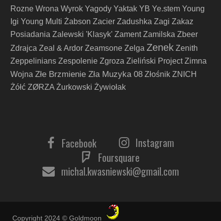
Rozne
Wrona
Wyrok
Yagody
Yaktak
YB
Ye.stem
Young
Igi
Young Multi
Żabson
Zacier
Zadushka
Zagi
Zakaz
Posiadania
Zalewski 'Klasyk'
Zament
Zamilska
Zbeer
Zenek
Zdrajca
Zeal & Ardor
Zeamsone
Zelga
Zenith
Zeppelinians
Zespolenie
Zgroza
Zieliński Project
Zimna
Złe Brzmienie Zła Muzyka 08
Wojna
Złośnik
ZNICH
Żółć
ZØRZA
Żurkowski
Żywiołak
Instagram
Facebook
Foursquare
michal.kwasniewski@gmail.com
Copyright 2024 © Goldmoon