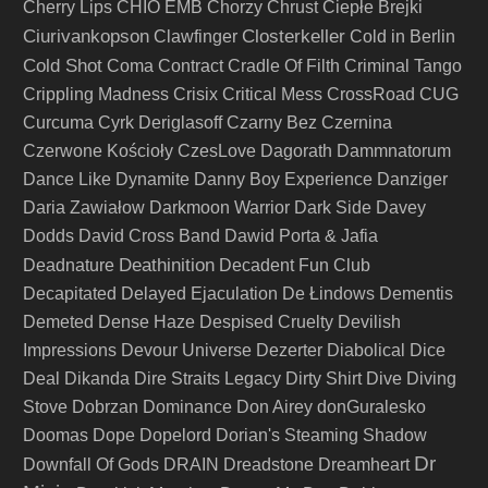
Cherry Lips
CHIO EMB
Chorzy
Chrust
Ciepłe Brejki
Ciurivankopson
Closterkeller
Clawfinger
Cold in Berlin
Cold Shot
Coma
Contract
Cradle Of Filth
Criminal Tango
Crippling Madness
Crisix
Critical Mess
CrossRoad
CUG
Curcuma
Cyrk Deriglasoff
Czarny Bez
Czernina
Czerwone Kościoły
CzesLove
Dagorath
Dammnatorum
Dance Like Dynamite
Danny Boy Experience
Danziger
Daria Zawiałow
Darkmoon Warrior
Dark Side
Davey
Dodds
David Cross Band
Dawid Porta & Jafia
Deathinition
Deadnature
Decadent Fun Club
Decapitated
Delayed Ejaculation
De Łindows
Dementis
Demeted
Dense Haze
Despised Cruelty
Devilish
Impressions
Devour Universe
Dezerter
Diabolical
Dice
Deal
Dikanda
Dire Straits Legacy
Dirty Shirt
Dive
Diving
Stove
Dobrzan
Dominance
Don Airey
donGuralesko
Doomas
Dope
Dopelord
Dorian's Steaming Shadow
Dr
Downfall Of Gods
DRAIN
Dreadstone
Dreamheart