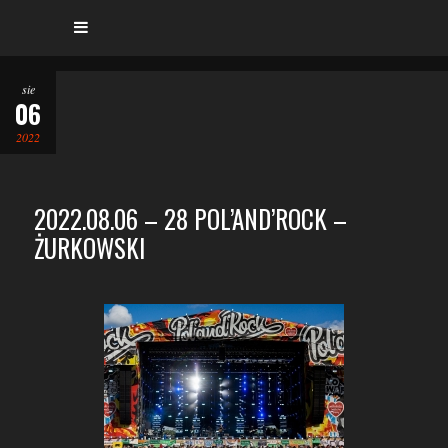
sie
06
2022
2022.08.06 – 28 POL’AND’ROCK –
ŻURKOWSKI