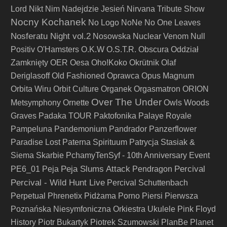
Lord
Nikt
Nim Nadejdzie Jesień
Nirvana Tribute Show
Nocny Kochanek
No Logo
NoNe
No One Leaves
Nosferatu Night vol.2
Nosowska
Nuclear Venom
Null
Positiv
O'Hamsters
O.K.W
O.S.T.R.
Obscura
Oddział
Zamknięty
OER
Oesa
Oho!Koko
Okrütnik
Olaf
Deriglasoff
Old Fashioned
Oprawca
Opus Magnum
Orbita Wiru
Orbit Culture
Organek
Orgasmatron
ORION
Over The Under
Metsymphony
Ornette
Owls Woods
Graves
Padaka TOUR
Paktofonika
Palaye Royale
Pampeluna
Pandemonium
Pandrador
Panzerflower
Paradise Lost
Paterna Spirituum
Patrycja Stasiak &
Siema Skarbie
PchamyTenSyf - 10th Anniversary Event
Peja Slums Attack
Percival
PE6_01
Peja
Pendragon
Percival - Wild Hunt Live
Percival Schuttenbach
Perpetual
Phrenetix
Pidżama Porno
Piersi
Pierwsza
Poznańska Niesymfoniczna Orkiestra Ukulele
Pink Floyd
History
Piotr Bukartyk
Piotrek Szumowski
PlanBe
Planet