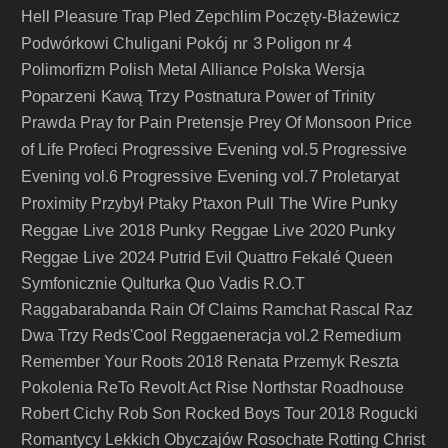
Hell
Pleasure Trap
Pled Zepchlim
Poczęty-Błażewicz
Pokój nr 3
Podwórkowi Chuligani
Poligon nr 4
Polimorfizm
Polish Metal Alliance
Polska Wersja
Poparzeni Kawą Trzy
Postnatura
Power of Trinity
Prawda
Pray for Pain
Pretensje
Prey Of Monsoon
Price
Progressive Evening vol.5
of Life
Profeci
Progressive
Progressive Evening vol.7
Evening vol.6
Proletaryat
Pull The Wire
Punky
Proximity
Przybył
Ptaky
Ptaxon
Reggae Live 2018
Punky Reggae Live 2020
Punky
Reggae Live 2024
Putrid Evil
Quattro Fekalé
Queen
Symfonicznie
Qulturka
Quo Vadis
R.O.T
Raggabarabanda
Rain Of Claims
Ramchat
Rascal
Raz
Dwa Trzy
Reds'Cool
Reggaeneracja vol.2
Remedium
Remember Your Roots 2018
Renata Przemyk
Reszta
Pokolenia
ReTo
Revolt Act
Rise Northstar
Roadhouse
Robert Cichy
Rob Son
Rocked Boys Tour 2018
Rogucki
Romantycy Lekkich Obyczajów
Rosochate
Rotting Christ