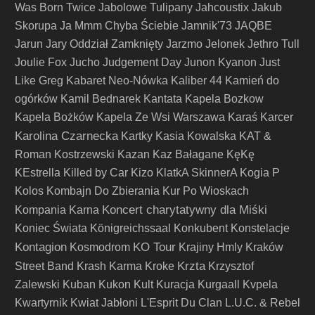
Was Born Twice
Jabolowe Tulipany
Jahcoustix
Jakub
Skorupa
Ja Mmm Chyba Ściebie
Jamnik'73
JAQBE
Jarun
Jary Oddział Zamknięty
Jarzmo
Jelonek
Jethro Tull
Joulie Fox
Jucho
Judgement Day
Junon Kyanon
Just
Like Greg
Kabaret Neo-Nówka
Kaliber 44
Kamień do
ogórków
Kamil Bednarek
Kantata
Kapela Bozkow
Kapela Bożków
Kapela Ze Wsi Warszawa
Karaś
Karcer
Karolina Czarnecka
Kartky
Kasia Kowalska
KAT &
Roman Kostrzewski
Kazan
Kaz Bałagane
KęKę
KEstrella
Killed by Car
Kizo
KlatkA SkinnerA
Kogia P
Kolos
Kombajn Do Zbierania Kur Po Wioskach
Koncert charytatywny dla Miśki
Kompania Karna
Koniec Świata
Königreichssaal
Konkubent
Konstelacje
Kontagion
KO Tour
Kosmodrom
Krajiny Hmly
Kraków
Krzta
Street Band
Krash Karma
Kroke
Krzysztof
Zalewski
Kuban
Kukon
Kult
Kuracja
Kurgaall
Kvpela
Kwartyrnik
Kwiat Jabłoni
L'Esprit Du Clan
L.U.C. & Rebel