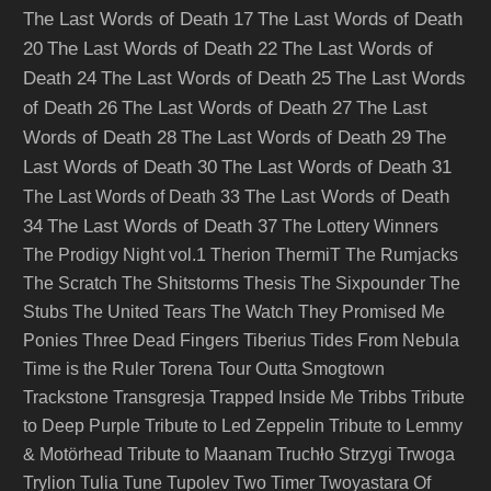
The Last Words of Death 17
The Last Words of Death
20
The Last Words of Death 22
The Last Words of
Death 24
The Last Words of Death 25
The Last Words
of Death 26
The Last Words of Death 27
The Last
Words of Death 28
The Last Words of Death 29
The
Last Words of Death 30
The Last Words of Death 31
The Last Words of Death
The Last Words of Death 33
34
The Last Words of Death 37
The Lottery Winners
The Prodigy Night vol.1
Therion
ThermiT
The Rumjacks
The Scratch
The Shitstorms
Thesis
The Sixpounder
The
Stubs
The United Tears
The Watch
They Promised Me
Ponies
Three Dead Fingers
Tiberius
Tides From Nebula
Time is the Ruler
Torena
Tour Outta Smogtown
Trackstone
Transgresja
Trapped Inside Me
Tribbs
Tribute
to Deep Purple
Tribute to Led Zeppelin
Tribute to Lemmy
& Motörhead
Tribute to Maanam
Truchło Strzygi
Trwoga
Trylion
Tulia
Tune
Tupolev
Two Timer
Twoyastara Of