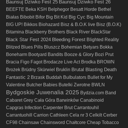
Baunsuj Dziwko Fest 25
Baunsuj Dziwko Fest 26
BEEFTE
Beka KSH
Belphegor
Besatt Horde
Bethel
Big Cyc
Białas
Bibobit
Bifor
Big Bit Kid
Big Mountain
BIG UP!
Bikkos
Biohazard
Bisz & B.O.K live
Bisz (B.O.K)
Bitamina
Blackberry Brothers
Black River
BlackStar
Black Star Fest 2024
Bleeding Forest
Blighted Reality
Blitzed
Blues Pills
Bluszcz
Bohemian Betyars
Bokka
Boneharm
Bootyard Bandits
Booze & Glory
Bozi Prut
Bracia Figo Fagot
Brodacze Live Act
Brodka
BROWN
Brutal Blasting Death
Brożek
Brüdny Skürwiel
Bruklin
Fantastic 2
Brzask
Buddah
Bulbulators
Bullet for My
Valentine
Butcher Babies
Butelki Zwrotne
BWLN
Bydgoskie Juwenalia 2025
Bydzia.com Band
Cabaret Grey
Cała Góra Barwinków
Canabinoid
Capgras Infection
Carpenter Brut
Carrantouhil
Carrantuohill
Carrion
Cathleen
Cela nr 3
Celkilt
Cerber
CF98
Chainsaw
Chainsword
Chałtcore
Cheap Tobacco