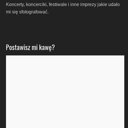
Koncerty, koncerciki, festiwale i inne imprezy jakie udało
mi się sfotografować.
Postawisz mi kawę?