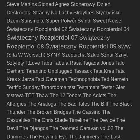
Stonerowy Dzień
Steve Martins
Stoned Agnes
Deskorolki
Strachy Na Lachy
Strayfires
Styczyński -
Dżem
Sunsmoke
Super Potwór
Švindl
Sweet Noise
Świąteczny Rozpierdol 02
Świąteczny Rozpierdol 04
Świąteczny Rozpierdol 07
Świąteczny
Świąteczny Rozpierdol 09
Rozpierdol 08
SWW
(Siła W Wersach)
SYNY
Szeptucha
Szkło
Sznur
Sznyt
Sztylety
T.Love
Tabu
Tabula Rasa
Tagada Jones
Talo
Gerhard
Tarantino Unplugged
Tassack
Tata.Kres
Tata
Kres x Jarza
Taxi Caveman
Technophobia
Ted Nemeth
Terrific Sunday
Terrordome
test
Testament
Tester Gier
testowa
TET
Thaw
The 12 Tenors
The Adicts
The
The Analogs
Allergies
The Bad Tales
The Bill
The Black
Thunder
The Broken Bridges
The Cassino
The
Casualties
The Chris Slade Timeline
The Device
The
Devil
The Djangos
The Doomed Caravan vol.02
The
The Last
Dummies
The Howling Eye
The Jammers