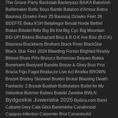
The Grave Party
Backstab
Bacteryazz
BAiKA
Bakshish
Ballbreaker
Baltic Boys
Bambi
Batalion d'Amour
Batna
Baunsuj Dziwko Fest 25
Baunsuj Dziwko Fest 26
BEEFTE
Beka KSH
Belphegor
Besatt Horde
Bethel
Big Cyc
Białas
Bibobit
Bifor
Big Bit Kid
Big Mountain
BIG UP!
Bikkos
Biohazard
Bisz & B.O.K live
Bisz (B.O.K)
Bitamina
Blackberry Brothers
Black River
BlackStar
Black Star Fest 2024
Bleeding Forest
Blighted Reality
Blitzed
Blues Pills
Bluszcz
Bohemian Betyars
Bokka
Boneharm
Bootyard Bandits
Booze & Glory
Bozi Prut
Bracia Figo Fagot
Brodacze Live Act
Brodka
BROWN
Brutal Blasting Death
Brożek
Brüdny Skürwiel
Bruklin
Fantastic 2
Brzask
Buddah
Bulbulators
Bullet for My
Valentine
Butcher Babies
Butelki Zwrotne
BWLN
Bydgoskie Juwenalia 2025
Bydzia.com Band
Cabaret Grey
Cała Góra Barwinków
Canabinoid
Capgras Infection
Carpenter Brut
Carrantouhil