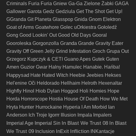
Criminals
Furia
Furia Gniew
Ga-Ga Zielone Żabki
GAGA
Gallower
Garota
Gedz
Gedziula
Get The Shot
Get Up!
GGranda
Git Planeta
Glasspop
Gnida
Gnom Elektron
Goat of Arms
Goatwhore
Golec uOrkiestra
Gołoledź
Gong
Good Lookin' Out
Good Old Days
Gooral
Granda
Gooroleska
Gorgonzolla
Grande
Gravity Eater
Gravity Off
Green Jellÿ
Grind Infestation
Groch
Grupa Out
Grzegorz Kupczyk & CETI
Guano Apes
Gutek
Guten
Amen
Guzior
Gwar
Halny
Hamulec
Hanabie.
Hańba!
Happysad
Hate
Hated Witch
Heebie Jeebies
Hekses
Hel'enine Oči
Heldorado
Hellhaim
Helroth
Hexenaltar
Highfly
Hinol
Hiob Dylan
Hoggod
Holi
Homies
Hope
Horda
Horrorscope
Hostia
House Of Death
How We Met
Hunter
Hryta
Hurrockaine
Hyperia
I Am Morbid
Ian
Anderson
Ich Troje
Igorrr
Illusion
Impala
Impalers
In Blast We Trust 08
In Blast
Imperial Age
Imperial Sin
We Trust 09
InExit
Infliction
Inclusion
INKantacje