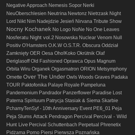
Negative Approach
Nemesis Sopor
Nerki
Neutrina
NeuOberschlesien
Newtonz
Nietrzask
Night
Lord
Nikt
Nim Nadejdzie Jesień
Nirvana Tribute Show
Nocny Kochanek
No Logo
NoNe
No One Leaves
Nosferatu Night vol.2
Nosowska
Nuclear Venom
Null
Positiv
O'Hamsters
O.K.W
O.S.T.R.
Obscura
Oddział
Zamknięty
OER
Oesa
Oho!Koko
Okrütnik
Olaf
Deriglasoff
Old Fashioned
Oprawca
Opus Magnum
Orbita Wiru
Organek
Orgasmatron
ORION Metsymphony
Over The Under
Ornette
Owls Woods Graves
Padaka
TOUR
Paktofonika
Palaye Royale
Pampeluna
Pandemonium
Pandrador
Panzerflower
Paradise Lost
Paterna Spirituum
Patrycja Stasiak & Siema Skarbie
PchamyTenSyf - 10th Anniversary Event
PE6_01
Peja
Peja Slums Attack
Percival
Percival - Wild
Pendragon
Hunt Live
Percival Schuttenbach
Perpetual
Phrenetix
Pidżama Porno
Piersi
Pierwsza Poznańska