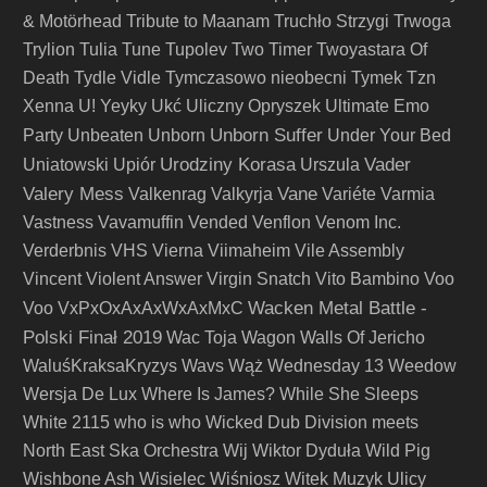
& Motörhead
Tribute to Maanam
Truchło Strzygi
Trwoga
Trylion
Tulia
Tune
Tupolev
Two Timer
Twoyastara Of
Death
Tydle Vidle
Tymczasowo nieobecni
Tymek
Tzn
Xenna
U! Yeyky
Ukć
Uliczny Opryszek
Ultimate Emo
Unborn Suffer
Party
Unbeaten
Unborn
Under Your Bed
Urodziny Korasa
Vader
Uniatowski
Upiór
Urszula
Valery Mess
Vane
Valkenrag
Valkyrja
Variéte
Varmia
Vastness
Vavamuffin
Vended
Venflon
Venom Inc.
Verderbnis
VHS
Vierna
Viimaheim
Vile Assembly
Vincent
Violent Answer
Virgin Snatch
Vito Bambino
Voo
Wacken Metal Battle -
Voo
VxPxOxAxAxWxAxMxC
Polski Finał 2019
Wac Toja
Wagon
Walls Of Jericho
WaluśKraksaKryzys
Wavs
Wąż
Wednesday 13
Weedow
Wersja De Lux
Where Is James?
While She Sleeps
White 2115
who is who
Wicked Dub Division meets
North East Ska Orchestra
Wij
Wiktor Dyduła
Wild Pig
Wishbone Ash
Wisielec
Wiśniosz
Witek Muzyk Ulicy