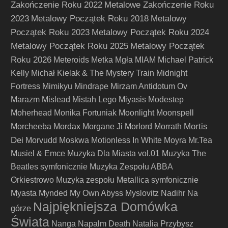
Zakończenie Roku 2022
Metalowe Zakończenie Roku
2023
Metalowy Początek Roku 2018
Metalowy
Początek Roku 2023
Metalowy Początek Roku 2024
Metalowy Początek Roku 2025
Metalowy Początek
Roku 2026
Meteroids
Metka
Mgła
MIAM
Michael Patrick
Kelly
Michał Kielak & The Mystery Train
Midnight
Fortress
Mimikyu
Mindrape
Mirzam Antidotum Ov
Marazm
Mislead
Mistah Lego
Miyasis
Modestep
Moherhead
Monika Fortuniak
Moonlight
Moonspell
Mortis
Morcheeba
Mordax
Morgane Ji
Morlord
Morrath
Dei
Morvudd
Moskwa
Motionless In White
Moyra
Mr.Tea
Musiel & Emce
Muzyka Dla Miasta vol.01
Muzyka The
Beatles symfonicznie
Muzyka Zespołu ABBA
Orkiestrowo
Muzyka zespołu Metallica symfonicznie
Myasta
Mynded
My Own Abyss
Myslovitz
Nadihr
Na
Najpiękniejsza Domówka
górze
Świata
Nanga
Napalm Death
Natalia Przybysz