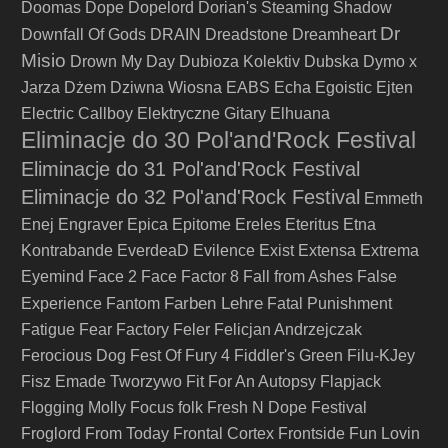
Doomas
Dope
Dopelord
Dorian's Steaming Shadow
Dr
Downfall Of Gods
DRAIN
Dreadstone
Dreamheart
Misio
Drown My Day
Dubioza Kolektiv
Dubska
Dymo x
Jarza
Dżem
Dziwna Wiosna
EABS
Echa
Egoistic
Ejten
Electric Callboy
Elektryczne Gitary
Elhuana
Eliminacje do 30 Pol'and'Rock Festival
Eliminacje do 31 Pol'and'Rock Festival
Eliminacje do 32 Pol'and'Rock Festival
Emmeth
Enej
Engraver
Epica
Epitome
Ereles
Eteritus
Etna
Kontrabande
EverdeaD
Evilence
Exist
Extensa
Extrema
Eyemind
Face 2 Face
Factor 8
Fall from Ashes
False
Farben Lehre
Experience
Fantom
Fatal Punishment
Fatigue
Fear Factory
Feler
Felicjan Andrzejczak
Ferocious Dog
Fest Of Fury 4
Fiddler's Green
Filu-KJey
Fisz Emade Tworzywo
Fit For An Autopsy
Flapjack
Flogging Molly
Focus
folk
Fresh N Dope Festival
Froglord
From Today
Frontal Cortex
Frontside
Fun Lovin