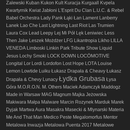
Zalewski
Kuban
Kukon
Kult
Kuracja
Kurgaall
Kvpela
Kwartyrnik
Kwiat Jabłoni
L'Esprit Du Clan
L.U.C. & Rebel
Babel Orchestra
Lady Pank
Łąki Łan
Lament
Lanberry
Lanek
Lao Che
Last Lightning
Last Riot
Las Trumien
Laura Cox
Lead
Leepy
Lej Mi Pół
Lęk
Leniwiec
Less
Then Jake
Leszek Możdżer
LFG
Likantropia
Likho
LILLA
VENEDA
Limboski
Linkin Park Tribute Show
Liquid
LOCÖMOTIVE
Jesus
Lochy Smoki
LOCK DOWN
Longital
Lor
Lordi
Lordofon
Lost Hope
LOTA
Louise
Lemon
Lowtide
Luiku
Łukasz Drapała & Cheavy
Łukasz
Łydka Grubasa
Drapała & Chevy
Lunacy
Łysa
Góra
M.O.R.O.N.
M. Others
Maciek Adamczyk
Maddogz
Made in Warsaw
MAG
Magnum
Majka Jeżowska
Makiwara
Małpa
Malware
Marcin Rozynek
Marduk
Marek
Dyjak
Martwa Aura
Masakra
Masecki & Mlynarski
Materia
Me And That Man
Medico Peste
Megalomorfus
Mentor
Metalowe
Metalowa Inwazja
Metalowa Puenta 2017