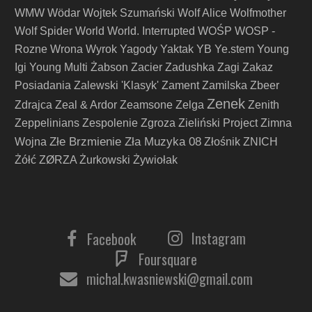
WMW
Wödar
Wojtek Szumański
Wolf Alice
Wolfmother
Wolf Spider
World
World. Interrupted
WOŚP
WOSP -
Rozne
Wrona
Wyrok
Yagody
Yaktak
YB
Ye.stem
Young
Igi
Young Multi
Żabson
Zacier
Zadushka
Zagi
Zakaz
Posiadania
Zalewski 'Klasyk'
Zament
Zamilska
Zbeer
Zenek
Zdrajca
Zeal & Ardor
Zeamsone
Zelga
Zenith
Zeppelinians
Zespolenie
Zgroza
Zieliński Project
Zimna
Złe Brzmienie Zła Muzyka 08
Wojna
Złośnik
ZNICH
Żółć
ZØRZA
Żurkowski
Żywiołak
Instagram
Facebook
Foursquare
michal.kwasniewski@gmail.com