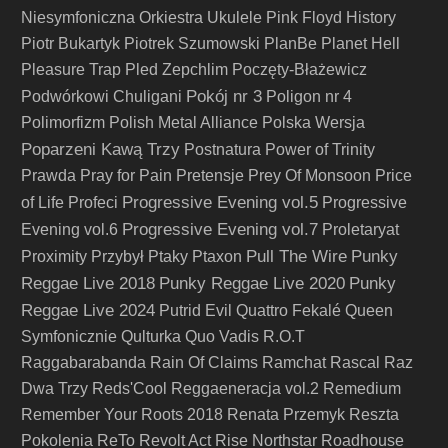
Niesymfoniczna Orkiestra Ukulele
Pink Floyd History
Piotr Bukartyk
Piotrek Szumowski
PlanBe
Planet Hell
Pleasure Trap
Pled Zepchlim
Poczęty-Błażewicz
Pokój nr 3
Podwórkowi Chuligani
Poligon nr 4
Polimorfizm
Polish Metal Alliance
Polska Wersja
Poparzeni Kawą Trzy
Postnatura
Power of Trinity
Prawda
Pray for Pain
Pretensje
Prey Of Monsoon
Price
Progressive Evening vol.5
of Life
Profeci
Progressive
Progressive Evening vol.7
Evening vol.6
Proletaryat
Pull The Wire
Punky
Proximity
Przybył
Ptaky
Ptaxon
Reggae Live 2018
Punky Reggae Live 2020
Punky
Reggae Live 2024
Putrid Evil
Quattro Fekalé
Queen
Symfonicznie
Qulturka
Quo Vadis
R.O.T
Raggabarabanda
Rain Of Claims
Ramchat
Rascal
Raz
Dwa Trzy
Reds'Cool
Reggaeneracja vol.2
Remedium
Remember Your Roots 2018
Renata Przemyk
Reszta
Pokolenia
ReTo
Revolt Act
Rise Northstar
Roadhouse