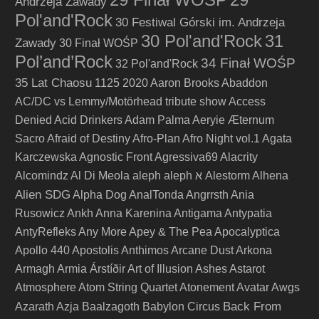
Andrzeja Zawady
Pol'and'Rock
30 Festiwal Górski im. Andrzeja
30 Pol'and'Rock
31
Zawady
30 Finał WOŚP
Pol’and’Rock
34 Finał WOŚP
32 Pol'and'Rock
35 Lat Chaosu
1125
2020
Aaron Brooks
Abaddon
AC/DC vs Lemmy/Motörhead tribute show
Access
Denied
Acid Drinkers
Adam Palma
Aeryie
Æternum
Sacro
Afraid of Destiny
Afro-Plan
Afro Night vol.1
Agata
Karczewska
Agnostic Front
Agressiva69
Alacrity
Alcomindz
Al Di Meola
aleph
aleph א
Alestorm
Alhena
Alien SDG
Alpha Dog
AnalTonda
Angrrsth
Ania
Rusowicz
Ankh
Anna Karenina
Antigama
Antypatia
AntyRefleks
Any More
Apey & The Pea
Apocalyptica
Apollo 440
Apostolis Anthimos
Arcane Dust
Arkona
Armagh
Armia
Árstíðir
Art of Illusion
Ashes
Astarot
Atmosphere
Atom String Quartet
Atonement
Avatar
Awgs
Back From
Azarath
Azja
Baalzagoth
Babylon Circus