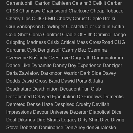
Carrantuohill
Carrion
Cathleen
Cela nr 3
Celkilt
Cerber
CF98
Chainsaw
Chainsword
Chałtcore
Cheap Tobacco
Cherry Lips
CHIO EMB
Chorzy
Chrust
Ciepłe Brejki
Ciurivankopson
Closterkeller
Clawfinger
Cold in Berlin
Cold Shot
Coma
Contract
Cradle Of Filth
Criminal Tango
Crippling Madness
Crisix
Critical Mess
CrossRoad
CUG
Curcuma
Cyrk Deriglasoff
Czarny Bez
Czernina
Czerwone Kościoły
CzesLove
Dagorath
Dammnatorum
Dance Like Dynamite
Danny Boy Experience
Danziger
Daria Zawiałow
Darkmoon Warrior
Dark Side
Davey
Dodds
David Cross Band
Dawid Porta & Jafia
Deathinition
Deadnature
Decadent Fun Club
Decapitated
Delayed Ejaculation
De Łindows
Dementis
Demeted
Dense Haze
Despised Cruelty
Devilish
Impressions
Devour Universe
Dezerter
Diabolical
Dice
Deal
Dikanda
Dire Straits Legacy
Dirty Shirt
Dive
Diving
Stove
Dobrzan
Dominance
Don Airey
donGuralesko