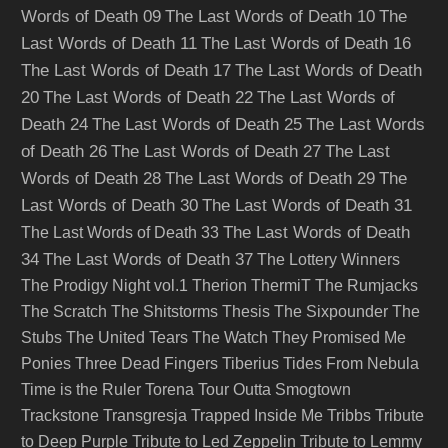
Words of Death 09
The Last Words of Death 10
The
Last Words of Death 11
The Last Words of Death 16
The Last Words of Death 17
The Last Words of Death
20
The Last Words of Death 22
The Last Words of
Death 24
The Last Words of Death 25
The Last Words
of Death 26
The Last Words of Death 27
The Last
Words of Death 28
The Last Words of Death 29
The
Last Words of Death 30
The Last Words of Death 31
The Last Words of Death
The Last Words of Death 33
34
The Last Words of Death 37
The Lottery Winners
The Prodigy Night vol.1
Therion
ThermiT
The Rumjacks
The Scratch
The Shitstorms
Thesis
The Sixpounder
The
Stubs
The United Tears
The Watch
They Promised Me
Ponies
Three Dead Fingers
Tiberius
Tides From Nebula
Time is the Ruler
Torena
Tour Outta Smogtown
Trackstone
Transgresja
Trapped Inside Me
Tribbs
Tribute
to Deep Purple
Tribute to Led Zeppelin
Tribute to Lemmy