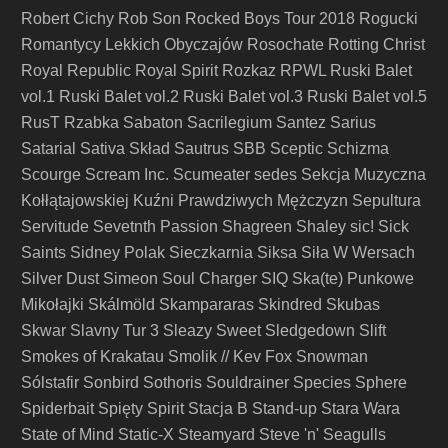
Robert Cichy
Rob Son
Rocked Boys Tour 2018
Rogucki
Romantycy Lekkich Obyczajów
Rosochate
Rotting Christ
Royal Republic
Royal Spirit
Rozkaz
RPWL
Ruski Balet
vol.1
Ruski Balet vol.2
Ruski Balet vol.3
Ruski Balet vol.5
RusT
Rzabka
Sabaton
Sacrilegium
Santez
Sarius
Satarial
Sativa Skład
Sautrus
SBB
Sceptic
Schizma
Scourge
Scream Inc.
Scumeater
sedes
Sekcja Muzyczna
Kołłątajowskiej Kuźni Prawdziwych Mężczyzn
Sepultura
Servitude
Sevetnth Passion
Shagreen
Shaley
sic!
Sick
Saints
Sidney Polak
Sieczkarnia
Siksa
Siła W Wersach
Silver Dust
Simeon Soul Charger
SIQ
Ska(te) Punkowe
Mikołajki
Skálmöld
Skampararas
Skindred
Skubas
Skwar
Slavny Tur 3
Sleazy Sweet
Sledgedown
Slift
Smokes of Krakatau
Smolik // Kev Fox
Snowman
Sólstafir
Sonbird
Sothoris
Souldrainer
Species
Sphere
Spiderbait
Spięty
Spirit
Stacja B
Stand-up
Stara Wara
State of Mind
Static-X
Steamyard
Steve 'n' Seagulls