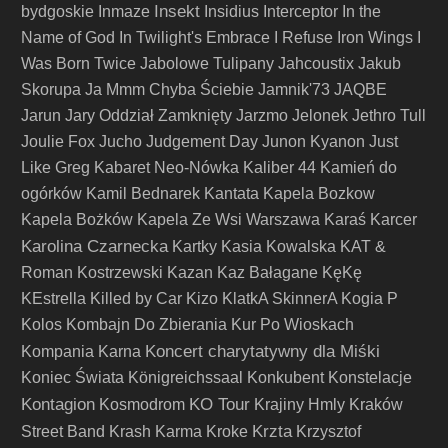
Insekt
bydgoskie
Inmaze
Insidius
Interceptor
In the
Name of God
In Twilight's Embrace
I Refuse
Iron Wings
I
Was Born Twice
Jabolowe Tulipany
Jahcoustix
Jakub
Skorupa
Ja Mmm Chyba Ściebie
Jamnik'73
JAQBE
Jarun
Jary Oddział Zamknięty
Jarzmo
Jelonek
Jethro Tull
Joulie Fox
Jucho
Judgement Day
Junon Kyanon
Just
Like Greg
Kabaret Neo-Nówka
Kaliber 44
Kamień do
ogórków
Kamil Bednarek
Kantata
Kapela Bozkow
Kapela Bożków
Kapela Ze Wsi Warszawa
Karaś
Karcer
Karolina Czarnecka
Kartky
Kasia Kowalska
KAT &
Roman Kostrzewski
Kazan
Kaz Bałagane
KęKę
KEstrella
Killed by Car
Kizo
KlatkA SkinnerA
Kogia P
Kolos
Kombajn Do Zbierania Kur Po Wioskach
Koncert charytatywny dla Miśki
Kompania Karna
Koniec Świata
Königreichssaal
Konkubent
Konstelacje
Kontagion
KO Tour
Kosmodrom
Krajiny Hmly
Kraków
Krzta
Street Band
Krash Karma
Kroke
Krzysztof