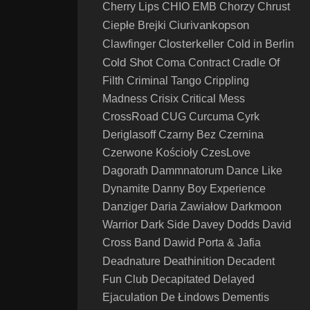
Cherry Lips
CHIO EMB
Chorzy
Chrust
Ciurivankopson
Ciepłe Brejki
Closterkeller
Clawfinger
Cold in Berlin
Cold Shot
Coma
Contract
Cradle Of
Filth
Criminal Tango
Crippling
Madness
Crisix
Critical Mess
CrossRoad
CUG
Curcuma
Cyrk
Deriglasoff
Czarny Bez
Czernina
Czerwone Kościoły
CzesLove
Dagorath
Dammnatorum
Dance Like
Dynamite
Danny Boy Experience
Danziger
Daria Zawiałow
Darkmoon
Warrior
Dark Side
Davey Dodds
David
Cross Band
Dawid Porta & Jafia
Deathinition
Deadnature
Decadent
Fun Club
Decapitated
Delayed
Ejaculation
De Łindows
Dementis