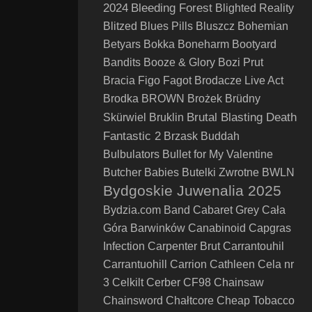
2024
Bleeding Forest
Blighted Reality
Blitzed
Blues Pills
Bluszcz
Bohemian
Betyars
Bokka
Boneharm
Bootyard
Bandits
Booze & Glory
Bozi Prut
Bracia Figo Fagot
Brodacze Live Act
Brodka
BROWN
Brożek
Brüdny
Brutal Blasting Death
Skürwiel
Bruklin
Fantastic 2
Brzask
Buddah
Bulbulators
Bullet for My Valentine
Butcher Babies
Butelki Zwrotne
BWLN
Bydgoskie Juwenalia 2025
Bydzia.com Band
Cabaret Grey
Cała
Góra Barwinków
Canabinoid
Capgras
Infection
Carpenter Brut
Carrantouhil
Carrantuohill
Carrion
Cathleen
Cela nr
3
Celkilt
Cerber
CF98
Chainsaw
Chainsword
Chałtcore
Cheap Tobacco