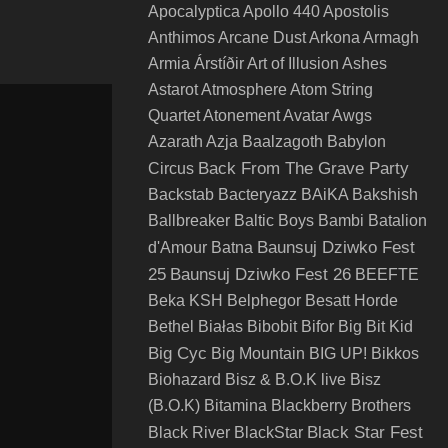
Apocalyptica
Apollo 440
Apostolis
Anthimos
Arcane Dust
Arkona
Armagh
Armia
Árstíðir
Art of Illusion
Ashes
Astarot
Atmosphere
Atom String
Quartet
Atonement
Avatar
Awgs
Azarath
Azja
Baalzagoth
Babylon
Back From The Grave Party
Circus
Backstab
Bacteryazz
BAiKA
Bakshish
Ballbreaker
Baltic Boys
Bambi
Batalion
Baunsuj Dziwko Fest
d'Amour
Batna
25
Baunsuj Dziwko Fest 26
BEEFTE
Beka KSH
Belphegor
Besatt Horde
Bethel
Białas
Bibobit
Bifor
Big Bit Kid
Big Cyc
Big Mountain
BIG UP!
Bikkos
Biohazard
Bisz & B.O.K live
Bisz
(B.O.K)
Bitamina
Blackberry Brothers
Black Star Fest
Black River
BlackStar