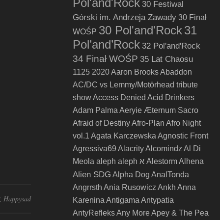
Pol'and'Rock
30 Festiwal
Górski im. Andrzeja Zawady
30 Finał
30 Pol'and'Rock
31
WOŚP
Pol’and’Rock
32 Pol'and'Rock
34 Finał WOŚP
35 Lat Chaosu
1125
2020
Aaron Brooks
Abaddon
AC/DC vs Lemmy/Motörhead tribute
show
Access Denied
Acid Drinkers
Adam Palma
Aeryie
Æternum Sacro
Afraid of Destiny
Afro-Plan
Afro Night
vol.1
Agata Karczewska
Agnostic Front
Agressiva69
Alacrity
Alcomindz
Al Di
Meola
aleph
aleph א
Alestorm
Alhena
Alien SDG
Alpha Dog
AnalTonda
Angrrsth
Ania Rusowicz
Ankh
Anna
,
Happysad
Karenina
Antigama
Antypatia
AntyRefleks
Any More
Apey & The Pea