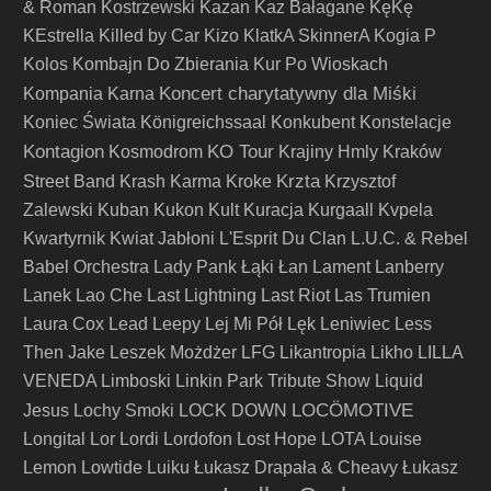
& Roman Kostrzewski
Kazan
Kaz Bałagane
KęKę
KEstrella
Killed by Car
Kizo
KlatkA SkinnerA
Kogia P
Kolos
Kombajn Do Zbierania Kur Po Wioskach
Koncert charytatywny dla Miśki
Kompania Karna
Koniec Świata
Königreichssaal
Konkubent
Konstelacje
Kontagion
KO Tour
Kosmodrom
Krajiny Hmly
Kraków
Krzta
Street Band
Krash Karma
Kroke
Krzysztof
Zalewski
Kuban
Kukon
Kult
Kuracja
Kurgaall
Kvpela
Kwartyrnik
Kwiat Jabłoni
L'Esprit Du Clan
L.U.C. & Rebel
Babel Orchestra
Lady Pank
Łąki Łan
Lament
Lanberry
Lanek
Lao Che
Last Lightning
Last Riot
Las Trumien
Laura Cox
Lead
Leepy
Lej Mi Pół
Lęk
Leniwiec
Less
Then Jake
Leszek Możdżer
LFG
Likantropia
Likho
LILLA
VENEDA
Limboski
Linkin Park Tribute Show
Liquid
LOCÖMOTIVE
Jesus
Lochy Smoki
LOCK DOWN
Longital
Lor
Lordi
Lordofon
Lost Hope
LOTA
Louise
Lemon
Lowtide
Luiku
Łukasz Drapała & Cheavy
Łukasz