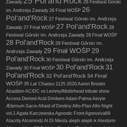
25 Pol'and'Rock
Zawady
26 Festiwal Górski
26
im. Andrzeja Zawady
26 Finał WOŚP
Pol'and'Rock
27 Festiwal Górski im. Andrzeja
27 Pol'and'Rock
Zawady
28
27 Finał WOŚP
Festiwal Górski im. Andrzeja Zawady
28 Finał WOŚP
28 Pol'and'Rock
29 Festiwal Górski im.
29 Finał WOŚP
29
Andrzeja Zawady
Pol'and'Rock
30 Festiwal Górski im. Andrzeja
30 Pol'and'Rock
31
Zawady
30 Finał WOŚP
Pol’and’Rock
32 Pol'and'Rock
34 Finał
WOŚP
35 Lat Chaosu
1125
2020
Aaron Brooks
Abaddon
AC/DC vs Lemmy/Motörhead tribute show
Access Denied
Acid Drinkers
Adam Palma
Aeryie
Æternum Sacro
Afraid of Destiny
Afro-Plan
Afro Night
vol.1
Agata Karczewska
Agnostic Front
Agressiva69
Alacrity
Alcomindz
Al Di Meola
aleph
aleph א
Alestorm