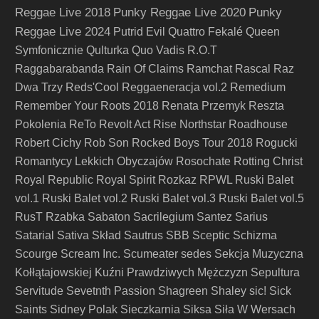
Reggae Live 2018
Punky Reggae Live 2020
Punky
Reggae Live 2024
Putrid Evil
Quattro Fekalé
Queen
Symfonicznie
Qulturka
Quo Vadis
R.O.T
Raggabarabanda
Rain Of Claims
Ramchat
Rascal
Raz
Dwa Trzy
Reds'Cool
Reggaeneracja vol.2
Remedium
Remember Your Roots 2018
Renata Przemyk
Reszta
Pokolenia
ReTo
Revolt Act
Rise Northstar
Roadhouse
Robert Cichy
Rob Son
Rocked Boys Tour 2018
Rogucki
Romantycy Lekkich Obyczajów
Rosochate
Rotting Christ
Royal Republic
Royal Spirit
Rozkaz
RPWL
Ruski Balet
vol.1
Ruski Balet vol.2
Ruski Balet vol.3
Ruski Balet vol.5
RusT
Rzabka
Sabaton
Sacrilegium
Santez
Sarius
Satarial
Sativa Skład
Sautrus
SBB
Sceptic
Schizma
Scourge
Scream Inc.
Scumeater
sedes
Sekcja Muzyczna
Kołłątajowskiej Kuźni Prawdziwych Mężczyzn
Sepultura
Servitude
Sevetnth Passion
Shagreen
Shaley
sic!
Sick
Saints
Sidney Polak
Sieczkarnia
Siksa
Siła W Wersach