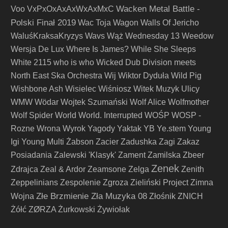
Wacken Metal Battle -
Voo
VxPxOxAxAxWxAxMxC
Polski Finał 2019
Wac Toja
Wagon
Walls Of Jericho
WaluśKraksaKryzys
Wavs
Wąż
Wednesday 13
Weedow
Wersja De Lux
Where Is James?
While She Sleeps
White 2115
who is who
Wicked Dub Division meets
North East Ska Orchestra
Wij
Wiktor Dyduła
Wild Pig
Wishbone Ash
Wisielec
Wiśniosz
Witek Muzyk Ulicy
WMW
Wödar
Wojtek Szumański
Wolf Alice
Wolfmother
Wolf Spider
World
World. Interrupted
WOŚP
WOSP -
Rozne
Wrona
Wyrok
Yagody
Yaktak
YB
Ye.stem
Young
Igi
Young Multi
Żabson
Zacier
Zadushka
Zagi
Zakaz
Posiadania
Zalewski 'Klasyk'
Zament
Zamilska
Zbeer
Zenek
Zdrajca
Zeal & Ardor
Zeamsone
Zelga
Zenith
Zeppelinians
Zespolenie
Zgroza
Zieliński Project
Zimna
Złe Brzmienie Zła Muzyka 08
Wojna
Złośnik
ZNICH
Żółć
ZØRZA
Żurkowski
Żywiołak