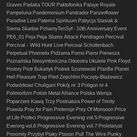
Graves
Padaka TOUR
Paktofonika
Palaye Royale
Pampeluna
Pandemonium
Pandrador
Panzerflower
Paradise Lost
Paterna Spirituum
Patrycja Stasiak &
Siema Skarbie
PchamyTenSyf - 10th Anniversary Event
Peja Slums Attack
Percival
PE6_01
Peja
Pendragon
Percival - Wild Hunt Live
Percival Schuttenbach
Perpetual
Phrenetix
Pidżama Porno
Piersi
Pierwsza
Poznańska Niesymfoniczna Orkiestra Ukulele
Pink Floyd
History
Piotr Bukartyk
Piotrek Szumowski
PlanBe
Planet
Hell
Pleasure Trap
Pled Zepchlim
Poczęty-Błażewicz
Pokój nr 3
Podwórkowi Chuligani
Poligon nr 4
Polimorfizm
Polish Metal Alliance
Polska Wersja
Poparzeni Kawą Trzy
Postnatura
Power of Trinity
Prawda
Pray for Pain
Pretensje
Prey Of Monsoon
Price
Progressive Evening vol.5
of Life
Profeci
Progressive
Progressive Evening vol.7
Evening vol.6
Proletaryat
Pull The Wire
Punky
Proximity
Przybył
Ptaky
Ptaxon