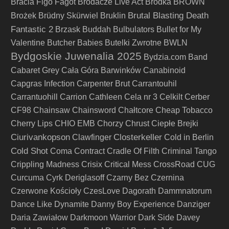
Bracia Figo Fagot
Brodacze Live Act
Brodka
BROWN
Brutal Blasting Death
Brożek
Brüdny Skürwiel
Bruklin
Fantastic 2
Brzask
Buddah
Bulbulators
Bullet for My
Valentine
Butcher Babies
Butelki Zwrotne
BWLN
Bydgoskie Juwenalia 2025
Bydzia.com Band
Cabaret Grey
Cała Góra Barwinków
Canabinoid
Capgras Infection
Carpenter Brut
Carrantouhil
Carrantuohill
Carrion
Cathleen
Cela nr 3
Celkilt
Cerber
CF98
Chainsaw
Chainsword
Chałtcore
Cheap Tobacco
Cherry Lips
CHIO EMB
Chorzy
Chrust
Ciepłe Brejki
Ciurivankopson
Closterkeller
Clawfinger
Cold in Berlin
Cold Shot
Coma
Contract
Cradle Of Filth
Criminal Tango
Crippling Madness
Crisix
Critical Mess
CrossRoad
CUG
Curcuma
Cyrk Deriglasoff
Czarny Bez
Czernina
Czerwone Kościoły
CzesLove
Dagorath
Dammnatorum
Dance Like Dynamite
Danny Boy Experience
Danziger
Daria Zawiałow
Darkmoon Warrior
Dark Side
Davey