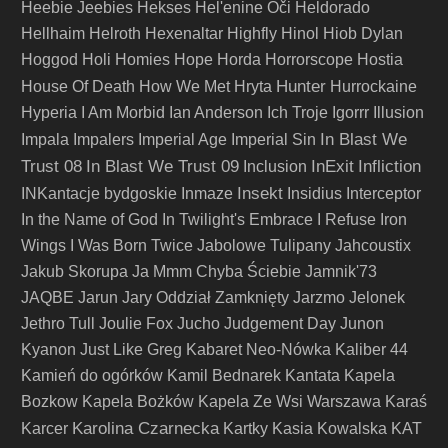
Heebie Jeebies
Hekses
Hel'enine Oči
Heldorado
Hellhaim
Helroth
Hexenaltar
Highfly
Hinol
Hiob Dylan
Hoggod
Holi
Homies
Hope
Horda
Horrorscope
Hostia
Hunter
House Of Death
How We Met
Hryta
Hurrockaine
Hyperia
I Am Morbid
Ian Anderson
Ich Troje
Igorrr
Illusion
In Blast We
Impala
Impalers
Imperial Age
Imperial Sin
Trust 08
In Blast We Trust 09
InExit
Infliction
Inclusion
Insekt
INKantacje bydgoskie
Inmaze
Insidius
Interceptor
In the Name of God
In Twilight's Embrace
I Refuse
Iron
Wings
I Was Born Twice
Jabolowe Tulipany
Jahcoustix
Jakub Skorupa
Ja Mmm Chyba Ściebie
Jamnik'73
JAQBE
Jarun
Jary Oddział Zamknięty
Jarzmo
Jelonek
Jethro Tull
Joulie Fox
Jucho
Judgement Day
Junon
Kyanon
Just Like Greg
Kabaret Neo-Nówka
Kaliber 44
Kamień do ogórków
Kamil Bednarek
Kantata
Kapela
Bozkow
Kapela Bożków
Kapela Ze Wsi Warszawa
Karaś
Karolina Czarnecka
Karcer
Kartky
Kasia Kowalska
KAT