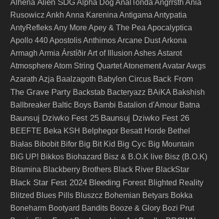
Alien SDG
Alhena
Alpha Dog
AnalTonda
Angrrsth
Ania
Rusowicz
Ankh
Anna Karenina
Antigama
Antypatia
AntyRefleks
Any More
Apey & The Pea
Apocalyptica
Apollo 440
Apostolis Anthimos
Arcane Dust
Arkona
Armagh
Armia
Árstíðir
Art of Illusion
Ashes
Astarot
Atmosphere
Atom String Quartet
Atonement
Avatar
Awgs
Back From
Azarath
Azja
Baalzagoth
Babylon Circus
The Grave Party
Backstab
Bacteryazz
BAiKA
Bakshish
Ballbreaker
Baltic Boys
Bambi
Batalion d'Amour
Batna
Baunsuj Dziwko Fest 25
Baunsuj Dziwko Fest 26
BEEFTE
Beka KSH
Belphegor
Besatt Horde
Bethel
Big Cyc
Białas
Bibobit
Bifor
Big Bit Kid
Big Mountain
BIG UP!
Bikkos
Biohazard
Bisz & B.O.K live
Bisz (B.O.K)
Bitamina
Blackberry Brothers
Black River
BlackStar
Black Star Fest 2024
Bleeding Forest
Blighted Reality
Blitzed
Blues Pills
Bluszcz
Bohemian Betyars
Bokka
Boneharm
Bootyard Bandits
Booze & Glory
Bozi Prut