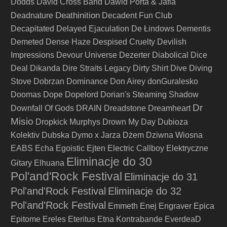
Dodds
David Cross Band
Dawid Porta & Jafia
Deathinition
Deadnature
Decadent Fun Club
Decapitated
Delayed Ejaculation
De Łindows
Dementis
Demeted
Dense Haze
Despised Cruelty
Devilish
Impressions
Devour Universe
Dezerter
Diabolical
Dice
Deal
Dikanda
Dire Straits Legacy
Dirty Shirt
Dive
Diving
Stove
Dobrzan
Dominance
Don Airey
donGuralesko
Doomas
Dope
Dopelord
Dorian's Steaming Shadow
Dr
Downfall Of Gods
DRAIN
Dreadstone
Dreamheart
Misio
Dropkick Murphys
Drown My Day
Dubioza
Kolektiv
Dubska
Dymo x Jarza
Dżem
Dziwna Wiosna
EABS
Echa
Egoistic
Ejten
Electric Callboy
Elektryczne
Eliminacje do 30
Gitary
Elhuana
Pol'and'Rock Festival
Eliminacje do 31
Pol'and'Rock Festival
Eliminacje do 32
Pol'and'Rock Festival
Emmeth
Enej
Engraver
Epica
Epitome
Ereles
Eteritus
Etna Kontrabande
EverdeaD