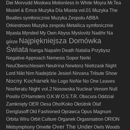
Dei
Morvudd
Moskwa
Motionless In White
Moyra
Mr.Tea
Musiel & Emce
Muzyka Dla Miasta vol.01
Muzyka The
Beatles symfonicznie
Muzyka Zespołu ABBA
Orkiestrowo
Muzyka zespołu Metallica symfonicznie
Myasta
Mynded
My Own Abyss
Myslovitz
Nadihr
Na
Najpiękniejsza Domówka
górze
Świata
Nanga
Napalm Death
Natalia Przybysz
Negative Approach
Nemesis Sopor
Nerki
Neutrina
NeuOberschlesien
Newtonz
Nietrzask
Night
Lord
Nikt
Nim Nadejdzie Jesień
Nirvana Tribute Show
Nocny Kochanek
No Logo
NoNe
No One Leaves
Nosferatu Night vol.2
Nosowska
Nuclear Venom
Null
Positiv
O'Hamsters
O.K.W
O.S.T.R.
Obscura
Oddział
Zamknięty
OER
Oesa
Oho!Koko
Okrütnik
Olaf
Deriglasoff
Old Fashioned
Oprawca
Opus Magnum
Orbita Wiru
Orbit Culture
Organek
Orgasmatron
ORION
Over The Under
Metsymphony
Ornette
Owls Woods