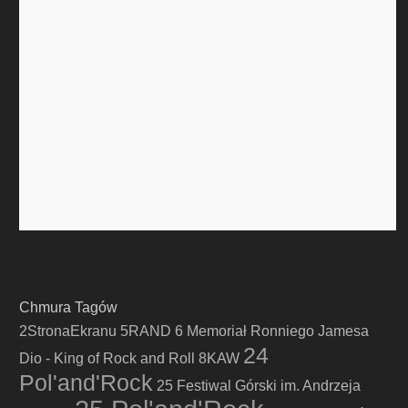
Chmura Tagów
2StronaEkranu
5RAND
6 Memoriał Ronniego Jamesa
24
Dio - King of Rock and Roll
8KAW
Pol'and'Rock
25 Festiwal Górski im. Andrzeja