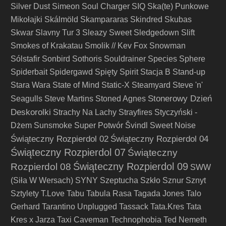
Silver Dust
Simeon Soul Charger
SIQ
Ska(te) Punkowe
Mikołajki
Skálmöld
Skampararas
Skindred
Skubas
Skwar
Slavny Tur 3
Sleazy Sweet
Sledgedown
Slift
Smokes of Krakatau
Smolik // Kev Fox
Snowman
Sólstafir
Sonbird
Sothoris
Souldrainer
Species
Sphere
Spiderbait
Spidergawd
Spięty
Spirit
Stacja B
Stand-up
Stara Wara
State of Mind
Static-X
Steamyard
Steve 'n'
Stonerowy Dzień
Seagulls
Steve Martins
Stoned Agnes
Deskorolki
Strachy Na Lachy
Strayfires
Styczyński -
Dżem
Sunsmoke
Super Potwór
Švindl
Sweet Noise
Świąteczny Rozpierdol 02
Świąteczny Rozpierdol 04
Świąteczny Rozpierdol 07
Świąteczny
Świąteczny Rozpierdol 09
Rozpierdol 08
SWW
(Siła W Wersach)
SYNY
Szeptucha
Szkło
Sznur
Sznyt
Sztylety
T.Love
Tabu
Tabula Rasa
Tagada Jones
Talo
Gerhard
Tarantino Unplugged
Tassack
Tata.Kres
Tata
Kres x Jarza
Taxi Caveman
Technophobia
Ted Nemeth