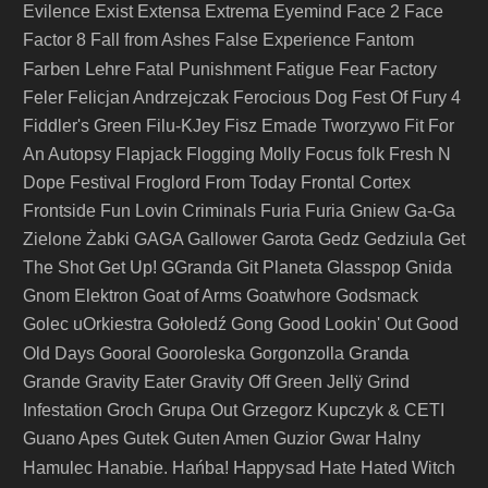
Evilence
Exist
Extensa
Extrema
Eyemind
Face 2 Face
Factor 8
Fall from Ashes
False Experience
Fantom
Farben Lehre
Fatal Punishment
Fatigue
Fear Factory
Feler
Felicjan Andrzejczak
Ferocious Dog
Fest Of Fury 4
Fiddler's Green
Filu-KJey
Fisz Emade Tworzywo
Fit For
An Autopsy
Flapjack
Flogging Molly
Focus
folk
Fresh N
Dope Festival
Froglord
From Today
Frontal Cortex
Frontside
Fun Lovin Criminals
Furia
Furia Gniew
Ga-Ga
Zielone Żabki
GAGA
Gallower
Garota
Gedz
Gedziula
Get
The Shot
Get Up!
GGranda
Git Planeta
Glasspop
Gnida
Gnom Elektron
Goat of Arms
Goatwhore
Godsmack
Golec uOrkiestra
Gołoledź
Gong
Good Lookin' Out
Good
Granda
Old Days
Gooral
Gooroleska
Gorgonzolla
Grande
Gravity Eater
Gravity Off
Green Jellÿ
Grind
Infestation
Groch
Grupa Out
Grzegorz Kupczyk & CETI
Guano Apes
Gutek
Guten Amen
Guzior
Gwar
Halny
Happysad
Hamulec
Hanabie.
Hańba!
Hate
Hated Witch