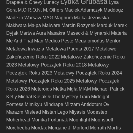
Łydka Grubasa
Drapała & Chevy
Lunacy
Łysa
Góra
M.O.R.O.N.
M. Others
Maciek Adamczyk
Maddogz
Made in Warsaw
MAG
Magnum
Majka Jeżowska
Makiwara
Małpa
Malware
Marcin Rozynek
Marduk
Marek
Dyjak
Martwa Aura
Masakra
Masecki & Mlynarski
Materia
Me And That Man
Medico Peste
Megalomorfus
Mentor
Metalowe
Metalowa Inwazja
Metalowa Puenta 2017
Zakończenie Roku 2022
Metalowe Zakończenie Roku
2023
Metalowy Początek Roku 2018
Metalowy
Początek Roku 2023
Metalowy Początek Roku 2024
Metalowy Początek Roku 2025
Metalowy Początek
Roku 2026
Meteroids
Metka
Mgła
MIAM
Michael Patrick
Kelly
Michał Kielak & The Mystery Train
Midnight
Fortress
Mimikyu
Mindrape
Mirzam Antidotum Ov
Marazm
Mislead
Mistah Lego
Miyasis
Modestep
Moherhead
Monika Fortuniak
Moonlight
Moonspell
Mortis
Morcheeba
Mordax
Morgane Ji
Morlord
Morrath