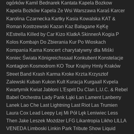
ogórków
Kamil Bednarek
Kantata
Kapela Bozkow
Kapela Bożków
Kapela Ze Wsi Warszawa
Karaś
Karcer
Karolina Czarnecka
Kartky
Kasia Kowalska
KAT &
Roman Kostrzewski
Kazan
Kaz Bałagane
KęKę
KEstrella
Killed by Car
Kizo
KlatkA SkinnerA
Kogia P
Kolos
Kombajn Do Zbierania Kur Po Wioskach
Koncert charytatywny dla Miśki
Kompania Karna
Koniec Świata
Königreichssaal
Konkubent
Konstelacje
Kontagion
KO Tour
Kosmodrom
Krajiny Hmly
Kraków
Krzta
Street Band
Krash Karma
Kroke
Krzysztof
Zalewski
Kuban
Kukon
Kult
Kuracja
Kurgaall
Kvpela
Kwartyrnik
Kwiat Jabłoni
L'Esprit Du Clan
L.U.C. & Rebel
Babel Orchestra
Lady Pank
Łąki Łan
Lament
Lanberry
Lanek
Lao Che
Last Lightning
Last Riot
Las Trumien
Laura Cox
Lead
Leepy
Lej Mi Pół
Lęk
Leniwiec
Less
Then Jake
Leszek Możdżer
LFG
Likantropia
Likho
LILLA
VENEDA
Limboski
Linkin Park Tribute Show
Liquid