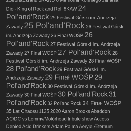
2StronaEkranu
5RAND
6 Memoriał Ronniego Jamesa
24
Dio - King of Rock and Roll
8KAW
Pol'and'Rock
25 Festiwal Górski im. Andrzeja
25 Pol'and'Rock
Zawady
26 Festiwal Górski
26
im. Andrzeja Zawady
26 Finał WOŚP
Pol'and'Rock
27 Festiwal Górski im. Andrzeja
27 Pol'and'Rock
Zawady
28
27 Finał WOŚP
Festiwal Górski im. Andrzeja Zawady
28 Finał WOŚP
28 Pol'and'Rock
29 Festiwal Górski im.
29 Finał WOŚP
29
Andrzeja Zawady
Pol'and'Rock
30 Festiwal Górski im. Andrzeja
30 Pol'and'Rock
31
Zawady
30 Finał WOŚP
Pol’and’Rock
34 Finał WOŚP
32 Pol'and'Rock
35 Lat Chaosu
1125
2020
Aaron Brooks
Abaddon
AC/DC vs Lemmy/Motörhead tribute show
Access
Denied
Acid Drinkers
Adam Palma
Aeryie
Æternum