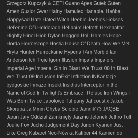
Grzegorz Kupczyk & CETI
Guano Apes
Gutek
Guten
Amen
Guzior
Gwar
Halny
Hamulec
Hanabie.
Hańba!
Happysad
Hate
Hated Witch
Heebie Jeebies
Hekses
Hel'enine Oči
Heldorado
Hellhaim
Helroth
Hexenaltar
Highfly
Hinol
Hiob Dylan
Hoggod
Holi
Homies
Hope
Horda
Horrorscope
Hostia
House Of Death
How We Met
Hunter
Hryta
Hurrockaine
Hyperia
I Am Morbid
Ian
Anderson
Ich Troje
Igorrr
Illusion
Impala
Impalers
In Blast We Trust 08
In Blast
Imperial Age
Imperial Sin
We Trust 09
InExit
Infliction
Inclusion
INKantacje
Insekt
bydgoskie
Inmaze
Insidius
Interceptor
In the
Name of God
In Twilight's Embrace
I Refuse
Iron Wings
I
Was Born Twice
Jabolowe Tulipany
Jahcoustix
Jakub
Skorupa
Ja Mmm Chyba Ściebie
Jamnik'73
JAQBE
Jarun
Jary Oddział Zamknięty
Jarzmo
Jelonek
Jethro Tull
Joulie Fox
Jucho
Judgement Day
Junon Kyanon
Just
Like Greg
Kabaret Neo-Nówka
Kaliber 44
Kamień do