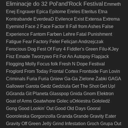
Eliminacje do 32 Pol'and'Rock Festival
Emmeth
Enej
Engraver
Epica
Epitome
Ereles
Eteritus
Etna
Kontrabande
EverdeaD
Evilence
Exist
Extensa
Extrema
Eyemind
Face 2 Face
Factor 8
Fall from Ashes
False
Farben Lehre
Experience
Fantom
Fatal Punishment
Fatigue
Fear Factory
Feler
Felicjan Andrzejczak
Ferocious Dog
Fest Of Fury 4
Fiddler's Green
Filu-KJey
Fisz Emade Tworzywo
Fit For An Autopsy
Flapjack
Flogging Molly
Focus
folk
Fresh N Dope Festival
Froglord
From Today
Frontal Cortex
Frontside
Fun Lovin
Criminals
Furia
Furia Gniew
Ga-Ga Zielone Żabki
GAGA
Gallower
Garota
Gedz
Gedziula
Get The Shot
Get Up!
GGranda
Git Planeta
Glasspop
Gnida
Gnom Elektron
Goat of Arms
Goatwhore
Golec uOrkiestra
Gołoledź
Gong
Good Lookin' Out
Good Old Days
Gooral
Granda
Gooroleska
Gorgonzolla
Grande
Gravity Eater
Gravity Off
Green Jellÿ
Grind Infestation
Groch
Grupa Out