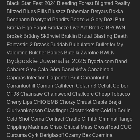
Black Star Fest 2024
Bleeding Forest
Blighted Reality
Blitzed
Blues Pills
Bluszcz
Bohemian Betyars
Bokka
Boneharm
Bootyard Bandits
Booze & Glory
Bozi Prut
Bracia Figo Fagot
Brodacze Live Act
Brodka
BROWN
Brutal Blasting Death
Brożek
Brüdny Skürwiel
Bruklin
Fantastic 2
Brzask
Buddah
Bulbulators
Bullet for My
Valentine
Butcher Babies
Butelki Zwrotne
BWLN
Bydgoskie Juwenalia 2025
Bydzia.com Band
Cabaret Grey
Cała Góra Barwinków
Canabinoid
Capgras Infection
Carpenter Brut
Carrantouhil
Carrantuohill
Carrion
Cathleen
Cela nr 3
Celkilt
Cerber
CF98
Chainsaw
Chainsword
Chałtcore
Cheap Tobacco
Cherry Lips
CHIO EMB
Chorzy
Chrust
Ciepłe Brejki
Ciurivankopson
Closterkeller
Clawfinger
Cold in Berlin
Cold Shot
Coma
Contract
Cradle Of Filth
Criminal Tango
Crippling Madness
Crisix
Critical Mess
CrossRoad
CUG
Curcuma
Cyrk Deriglasoff
Czarny Bez
Czernina