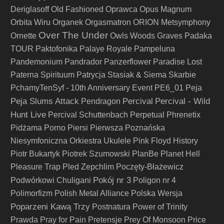
Deriglasoff
Old Fashioned
Oprawca
Opus Magnum
Orbita Wiru
Organek
Orgasmatron
ORION Metsymphony
Over The Under
Ornette
Owls Woods Graves
Padaka
TOUR
Paktofonika
Palaye Royale
Pampeluna
Pandemonium
Pandrador
Panzerflower
Paradise Lost
Paterna Spirituum
Patrycja Stasiak & Siema Skarbie
PchamyTenSyf - 10th Anniversary Event
PE6_01
Peja
Peja Slums Attack
Percival
Percival - Wild
Pendragon
Hunt Live
Percival Schuttenbach
Perpetual
Phrenetix
Pidżama Porno
Piersi
Pierwsza Poznańska
Niesymfoniczna Orkiestra Ukulele
Pink Floyd History
Piotr Bukartyk
Piotrek Szumowski
PlanBe
Planet Hell
Pleasure Trap
Pled Zepchlim
Poczęty-Błażewicz
Pokój nr 3
Podwórkowi Chuligani
Poligon nr 4
Polimorfizm
Polish Metal Alliance
Polska Wersja
Poparzeni Kawą Trzy
Postnatura
Power of Trinity
Prawda
Pray for Pain
Pretensje
Prey Of Monsoon
Price