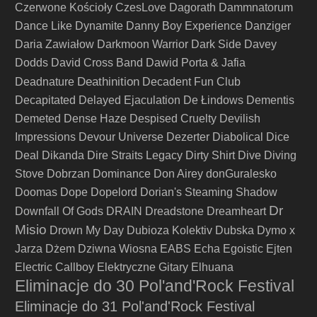
Czerwone Kościoły
CzesLove
Dagorath
Dammnatorum
Dance Like Dynamite
Danny Boy Experience
Danziger
Daria Zawiałow
Darkmoon Warrior
Dark Side
Davey
Dodds
David Cross Band
Dawid Porta & Jafia
Deathinition
Deadnature
Decadent Fun Club
Decapitated
Delayed Ejaculation
De Łindows
Dementis
Demeted
Dense Haze
Despised Cruelty
Devilish
Impressions
Devour Universe
Dezerter
Diabolical
Dice
Deal
Dikanda
Dire Straits Legacy
Dirty Shirt
Dive
Diving
Stove
Dobrzan
Dominance
Don Airey
donGuralesko
Doomas
Dope
Dopelord
Dorian's Steaming Shadow
Dr
Downfall Of Gods
DRAIN
Dreadstone
Dreamheart
Misio
Drown My Day
Dubioza Kolektiv
Dubska
Dymo x
Jarza
Dżem
Dziwna Wiosna
EABS
Echa
Egoistic
Ejten
Electric Callboy
Elektryczne Gitary
Elhuana
Eliminacje do 30 Pol'and'Rock Festival
Eliminacje do 31 Pol'and'Rock Festival