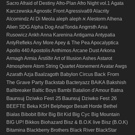
Sacro
Afraid of Destiny
Afro-Plan
Afro Night vol.1
Agata
Karczewska
Agnostic Front
Agressiva69
Alacrity
Alcomindz
Al Di Meola
aleph
aleph א
Alestorm
Alhena
Alien SDG
Alpha Dog
AnalTonda
Angrrsth
Ania
Rusowicz
Ankh
Anna Karenina
Antigama
Antypatia
AntyRefleks
Any More
Apey & The Pea
Apocalyptica
Apollo 440
Apostolis Anthimos
Arcane Dust
Arkona
Armagh
Armia
Árstíðir
Art of Illusion
Ashes
Astarot
Atmosphere
Atom String Quartet
Atonement
Avatar
Awgs
Back From
Azarath
Azja
Baalzagoth
Babylon Circus
The Grave Party
Backstab
Bacteryazz
BAiKA
Bakshish
Ballbreaker
Baltic Boys
Bambi
Batalion d'Amour
Batna
Baunsuj Dziwko Fest 25
Baunsuj Dziwko Fest 26
BEEFTE
Beka KSH
Belphegor
Besatt Horde
Bethel
Big Cyc
Białas
Bibobit
Bifor
Big Bit Kid
Big Mountain
BIG UP!
Bikkos
Biohazard
Bisz & B.O.K live
Bisz (B.O.K)
Bitamina
Blackberry Brothers
Black River
BlackStar