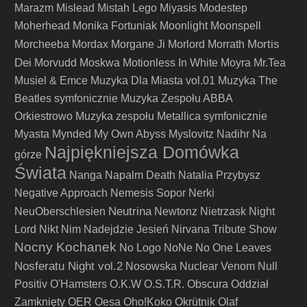
Marazm
Mislead
Mistah Lego
Miyasis
Modestep
Moherhead
Monika Fortuniak
Moonlight
Moonspell
Mortis
Morcheeba
Mordax
Morgane Ji
Morlord
Morrath
Dei
Morvudd
Moskwa
Motionless In White
Moyra
Mr.Tea
Musiel & Emce
Muzyka Dla Miasta vol.01
Muzyka The
Beatles symfonicznie
Muzyka Zespołu ABBA
Orkiestrowo
Muzyka zespołu Metallica symfonicznie
Myasta
Mynded
My Own Abyss
Myslovitz
Nadihr
Na
Najpiękniejsza Domówka
górze
Świata
Nanga
Napalm Death
Natalia Przybysz
Negative Approach
Nemesis Sopor
Nerki
Neutrina
NeuOberschlesien
Newtonz
Nietrzask
Night
Lord
Nikt
Nim Nadejdzie Jesień
Nirvana Tribute Show
Nocny Kochanek
No Logo
NoNe
No One Leaves
Nosferatu Night vol.2
Nosowska
Nuclear Venom
Null
Positiv
O'Hamsters
O.K.W
O.S.T.R.
Obscura
Oddział
Zamknięty
OER
Oesa
Oho!Koko
Okrütnik
Olaf