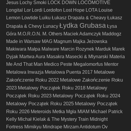
LOCÖMOTIVE
Jesus
Lochy Smoki
LOCK DOWN
Longital
Lor
Lordi
Lordofon
Lost Hope
LOTA
Louise
Lemon
Lowtide
Luiku
Łukasz Drapała & Cheavy
Łukasz
Łydka Grubasa
Drapała & Chevy
Lunacy
Łysa
Góra
M.O.R.O.N.
M. Others
Maciek Adamczyk
Maddogz
Made in Warsaw
MAG
Magnum
Majka Jeżowska
Makiwara
Małpa
Malware
Marcin Rozynek
Marduk
Marek
Dyjak
Martwa Aura
Masakra
Masecki & Mlynarski
Materia
Me And That Man
Medico Peste
Megalomorfus
Mentor
Metalowe
Metalowa Inwazja
Metalowa Puenta 2017
Zakończenie Roku 2022
Metalowe Zakończenie Roku
2023
Metalowy Początek Roku 2018
Metalowy
Początek Roku 2023
Metalowy Początek Roku 2024
Metalowy Początek Roku 2025
Metalowy Początek
Roku 2026
Meteroids
Metka
Mgła
MIAM
Michael Patrick
Kelly
Michał Kielak & The Mystery Train
Midnight
Fortress
Mimikyu
Mindrape
Mirzam Antidotum Ov