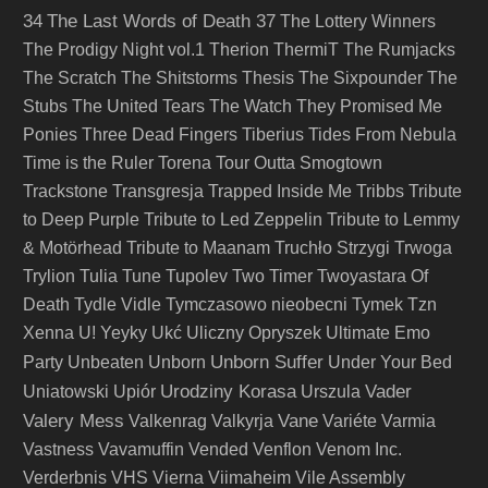
34
The Last Words of Death 37
The Lottery Winners
The Prodigy Night vol.1
Therion
ThermiT
The Rumjacks
The Scratch
The Shitstorms
Thesis
The Sixpounder
The
Stubs
The United Tears
The Watch
They Promised Me
Ponies
Three Dead Fingers
Tiberius
Tides From Nebula
Time is the Ruler
Torena
Tour Outta Smogtown
Trackstone
Transgresja
Trapped Inside Me
Tribbs
Tribute
to Deep Purple
Tribute to Led Zeppelin
Tribute to Lemmy
& Motörhead
Tribute to Maanam
Truchło Strzygi
Trwoga
Trylion
Tulia
Tune
Tupolev
Two Timer
Twoyastara Of
Death
Tydle Vidle
Tymczasowo nieobecni
Tymek
Tzn
Xenna
U! Yeyky
Ukć
Uliczny Opryszek
Ultimate Emo
Unborn Suffer
Party
Unbeaten
Unborn
Under Your Bed
Urodziny Korasa
Vader
Uniatowski
Upiór
Urszula
Valery Mess
Vane
Valkenrag
Valkyrja
Variéte
Varmia
Vastness
Vavamuffin
Vended
Venflon
Venom Inc.
Verderbnis
VHS
Vierna
Viimaheim
Vile Assembly