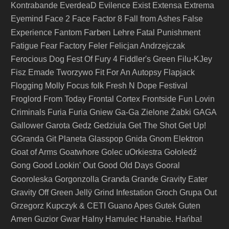
Kontrabande
EverdeaD
Evilence
Exist
Extensa
Extrema
Eyemind
Face 2 Face
Factor 8
Fall from Ashes
False
Farben Lehre
Experience
Fantom
Fatal Punishment
Fatigue
Fear Factory
Feler
Felicjan Andrzejczak
Ferocious Dog
Fest Of Fury 4
Fiddler's Green
Filu-KJey
Fisz Emade Tworzywo
Fit For An Autopsy
Flapjack
Flogging Molly
Focus
folk
Fresh N Dope Festival
Froglord
From Today
Frontal Cortex
Frontside
Fun Lovin
Criminals
Furia
Furia Gniew
Ga-Ga Zielone Żabki
GAGA
Gallower
Garota
Gedz
Gedziula
Get The Shot
Get Up!
GGranda
Git Planeta
Glasspop
Gnida
Gnom Elektron
Goat of Arms
Goatwhore
Golec uOrkiestra
Gołoledź
Gong
Good Lookin' Out
Good Old Days
Gooral
Granda
Gooroleska
Gorgonzolla
Grande
Gravity Eater
Gravity Off
Green Jellÿ
Grind Infestation
Groch
Grupa Out
Grzegorz Kupczyk & CETI
Guano Apes
Gutek
Guten
Amen
Guzior
Gwar
Halny
Hamulec
Hanabie.
Hańba!