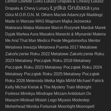
Lemon
Lowtide
Luiku
Łukasz Drapała & Cheavy
Łukasz
Łydka Grubasa
Drapała & Chevy
Lunacy
Łysa
Góra
M.O.R.O.N.
M. Others
Maciek Adamczyk
Maddogz
Made in Warsaw
MAG
Magnum
Majka Jeżowska
Makiwara
Małpa
Malware
Marcin Rozynek
Marduk
Marek
Dyjak
Martwa Aura
Masakra
Masecki & Mlynarski
Materia
Me And That Man
Medico Peste
Megalomorfus
Mentor
Metalowe
Metalowa Inwazja
Metalowa Puenta 2017
Zakończenie Roku 2022
Metalowe Zakończenie Roku
2023
Metalowy Początek Roku 2018
Metalowy
Początek Roku 2023
Metalowy Początek Roku 2024
Metalowy Początek Roku 2025
Metalowy Początek
Roku 2026
Meteroids
Metka
Mgła
MIAM
Michael Patrick
Kelly
Michał Kielak & The Mystery Train
Midnight
Fortress
Mimikyu
Mindrape
Mirzam Antidotum Ov
Marazm
Mislead
Mistah Lego
Miyasis
Modestep
Moherhead
Monika Fortuniak
Moonlight
Moonspell