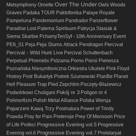
Over The Under
Metsymphony
Ornette
Owls Woods
Graves
Padaka TOUR
Paktofonika
Palaye Royale
Pampeluna
Pandemonium
Pandrador
Panzerflower
Paradise Lost
Paterna Spirituum
Patrycja Stasiak &
Siema Skarbie
PchamyTenSyf - 10th Anniversary Event
Peja Slums Attack
Percival
PE6_01
Peja
Pendragon
Percival - Wild Hunt Live
Percival Schuttenbach
Perpetual
Phrenetix
Pidżama Porno
Piersi
Pierwsza
Poznańska Niesymfoniczna Orkiestra Ukulele
Pink Floyd
History
Piotr Bukartyk
Piotrek Szumowski
PlanBe
Planet
Hell
Pleasure Trap
Pled Zepchlim
Poczęty-Błażewicz
Pokój nr 3
Podwórkowi Chuligani
Poligon nr 4
Polimorfizm
Polish Metal Alliance
Polska Wersja
Poparzeni Kawą Trzy
Postnatura
Power of Trinity
Prawda
Pray for Pain
Pretensje
Prey Of Monsoon
Price
Progressive Evening vol.5
of Life
Profeci
Progressive
Progressive Evening vol.7
Evening vol.6
Proletaryat