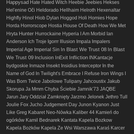
Happysad
Hate
Hated Witch
Heebie Jeebies
Hekses
Hel'enine Oči
Heldorado
Hellhaim
Helroth
Hexenaltar
Highfly
Hinol
Hiob Dylan
Hoggod
Holi
Homies
Hope
Horda
Horrorscope
Hostia
House Of Death
How We Met
Hunter
Hryta
Hurrockaine
Hyperia
I Am Morbid
Ian
Anderson
Ich Troje
Igorrr
Illusion
Impala
Impalers
In Blast We Trust 08
In Blast
Imperial Age
Imperial Sin
We Trust 09
InExit
Infliction
Inclusion
INKantacje
Insekt
bydgoskie
Inmaze
Insidius
Interceptor
In the
Name of God
In Twilight's Embrace
I Refuse
Iron Wings
I
Was Born Twice
Jabolowe Tulipany
Jahcoustix
Jakub
Skorupa
Ja Mmm Chyba Ściebie
Jamnik'73
JAQBE
Jarun
Jary Oddział Zamknięty
Jarzmo
Jelonek
Jethro Tull
Joulie Fox
Jucho
Judgement Day
Junon Kyanon
Just
Like Greg
Kabaret Neo-Nówka
Kaliber 44
Kamień do
ogórków
Kamil Bednarek
Kantata
Kapela Bozkow
Kapela Bożków
Kapela Ze Wsi Warszawa
Karaś
Karcer