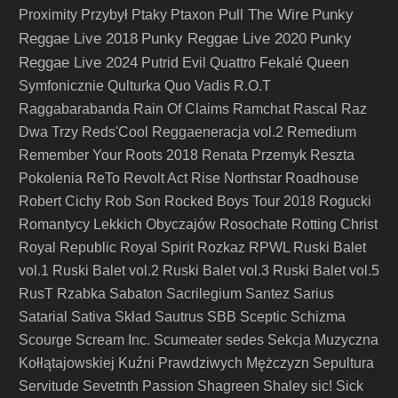
Pull The Wire
Punky
Proximity
Przybył
Ptaky
Ptaxon
Reggae Live 2018
Punky Reggae Live 2020
Punky
Reggae Live 2024
Putrid Evil
Quattro Fekalé
Queen
Symfonicznie
Qulturka
Quo Vadis
R.O.T
Raggabarabanda
Rain Of Claims
Ramchat
Rascal
Raz
Dwa Trzy
Reds'Cool
Reggaeneracja vol.2
Remedium
Remember Your Roots 2018
Renata Przemyk
Reszta
Pokolenia
ReTo
Revolt Act
Rise Northstar
Roadhouse
Robert Cichy
Rob Son
Rocked Boys Tour 2018
Rogucki
Romantycy Lekkich Obyczajów
Rosochate
Rotting Christ
Royal Republic
Royal Spirit
Rozkaz
RPWL
Ruski Balet
vol.1
Ruski Balet vol.2
Ruski Balet vol.3
Ruski Balet vol.5
RusT
Rzabka
Sabaton
Sacrilegium
Santez
Sarius
Satarial
Sativa Skład
Sautrus
SBB
Sceptic
Schizma
Scourge
Scream Inc.
Scumeater
sedes
Sekcja Muzyczna
Kołłątajowskiej Kuźni Prawdziwych Mężczyzn
Sepultura
Servitude
Sevetnth Passion
Shagreen
Shaley
sic!
Sick