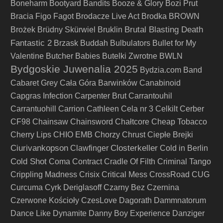
Boneharm
Bootyard Bandits
Booze & Glory
Bozi Prut
Bracia Figo Fagot
Brodacze Live Act
Brodka
BROWN
Brutal Blasting Death
Brożek
Brüdny Skürwiel
Bruklin
Fantastic 2
Brzask
Buddah
Bulbulators
Bullet for My
Valentine
Butcher Babies
Butelki Zwrotne
BWLN
Bydgoskie Juwenalia 2025
Bydzia.com Band
Cabaret Grey
Cała Góra Barwinków
Canabinoid
Capgras Infection
Carpenter Brut
Carrantouhil
Carrantuohill
Carrion
Cathleen
Cela nr 3
Celkilt
Cerber
CF98
Chainsaw
Chainsword
Chałtcore
Cheap Tobacco
Cherry Lips
CHIO EMB
Chorzy
Chrust
Ciepłe Brejki
Ciurivankopson
Closterkeller
Clawfinger
Cold in Berlin
Cold Shot
Coma
Contract
Cradle Of Filth
Criminal Tango
Crippling Madness
Crisix
Critical Mess
CrossRoad
CUG
Curcuma
Cyrk Deriglasoff
Czarny Bez
Czernina
Czerwone Kościoły
CzesLove
Dagorath
Dammnatorum
Dance Like Dynamite
Danny Boy Experience
Danziger