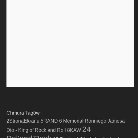
Chmura Tagów
2StronaEkranu
5RAND
6 Memoriał Ronniego Jamesa
24
Dio - King of Rock and Roll
8KAW