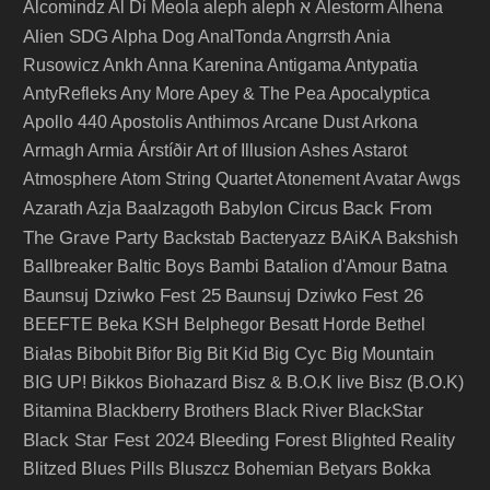
Alcomindz
Al Di Meola
aleph
aleph א
Alestorm
Alhena
Alien SDG
Alpha Dog
AnalTonda
Angrrsth
Ania
Rusowicz
Ankh
Anna Karenina
Antigama
Antypatia
AntyRefleks
Any More
Apey & The Pea
Apocalyptica
Apollo 440
Apostolis Anthimos
Arcane Dust
Arkona
Armagh
Armia
Árstíðir
Art of Illusion
Ashes
Astarot
Atmosphere
Atom String Quartet
Atonement
Avatar
Awgs
Back From
Azarath
Azja
Baalzagoth
Babylon Circus
The Grave Party
Backstab
Bacteryazz
BAiKA
Bakshish
Ballbreaker
Baltic Boys
Bambi
Batalion d'Amour
Batna
Baunsuj Dziwko Fest 25
Baunsuj Dziwko Fest 26
BEEFTE
Beka KSH
Belphegor
Besatt Horde
Bethel
Big Cyc
Białas
Bibobit
Bifor
Big Bit Kid
Big Mountain
BIG UP!
Bikkos
Biohazard
Bisz & B.O.K live
Bisz (B.O.K)
Bitamina
Blackberry Brothers
Black River
BlackStar
Black Star Fest 2024
Bleeding Forest
Blighted Reality
Blitzed
Blues Pills
Bluszcz
Bohemian Betyars
Bokka