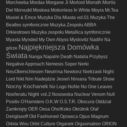
Mortis
Morcheeba
Mordax
Morgane Ji
Morlord
Morrath
Dei
Morvudd
Moskwa
Motionless In White
Moyra
Mr.Tea
Musiel & Emce
Muzyka Dla Miasta vol.01
Muzyka The
Beatles symfonicznie
Muzyka Zespołu ABBA
Orkiestrowo
Muzyka zespołu Metallica symfonicznie
Myasta
Mynded
My Own Abyss
Myslovitz
Nadihr
Na
Najpiękniejsza Domówka
górze
Świata
Nanga
Napalm Death
Natalia Przybysz
Negative Approach
Nemesis Sopor
Nerki
Neutrina
NeuOberschlesien
Newtonz
Nietrzask
Night
Lord
Nikt
Nim Nadejdzie Jesień
Nirvana Tribute Show
Nocny Kochanek
No Logo
NoNe
No One Leaves
Nosferatu Night vol.2
Nosowska
Nuclear Venom
Null
Positiv
O'Hamsters
O.K.W
O.S.T.R.
Obscura
Oddział
Zamknięty
OER
Oesa
Oho!Koko
Okrütnik
Olaf
Deriglasoff
Old Fashioned
Oprawca
Opus Magnum
Orbita Wiru
Orbit Culture
Organek
Orgasmatron
ORION