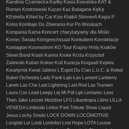
Karolina Czarnecka
Kartky
Kasia Kowalska
KAT &
Roman Kostrzewski
Kazan
Kaz Bałagane
KęKę
KEstrella
Killed by Car
Kizo
KlatkA SkinnerA
Kogia P
Kolos
Kombajn Do Zbierania Kur Po Wioskach
Koncert charytatywny dla Miśki
Kompania Karna
Koniec Świata
Königreichssaal
Konkubent
Konstelacje
Kontagion
KO Tour
Kosmodrom
Krajiny Hmly
Kraków
Krzta
Street Band
Krash Karma
Kroke
Krzysztof
Zalewski
Kuban
Kukon
Kult
Kuracja
Kurgaall
Kvpela
Kwartyrnik
Kwiat Jabłoni
L'Esprit Du Clan
L.U.C. & Rebel
Babel Orchestra
Lady Pank
Łąki Łan
Lament
Lanberry
Lanek
Lao Che
Last Lightning
Last Riot
Las Trumien
Laura Cox
Lead
Leepy
Lej Mi Pół
Lęk
Leniwiec
Less
Then Jake
Leszek Możdżer
LFG
Likantropia
Likho
LILLA
VENEDA
Limboski
Linkin Park Tribute Show
Liquid
LOCÖMOTIVE
Jesus
Lochy Smoki
LOCK DOWN
Longital
Lor
Lordi
Lordofon
Lost Hope
LOTA
Louise