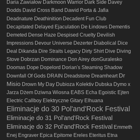
Daria Zawiałow
Darkmoon Warrior
Dark Side
Davey
Dodds
David Cross Band
Dawid Porta & Jafia
Deathinition
Deadnature
Decadent Fun Club
Decapitated
Delayed Ejaculation
De Łindows
Dementis
Demeted
Dense Haze
Despised Cruelty
Devilish
Impressions
Devour Universe
Dezerter
Diabolical
Dice
Deal
Dikanda
Dire Straits Legacy
Dirty Shirt
Dive
Diving
Stove
Dobrzan
Dominance
Don Airey
donGuralesko
Doomas
Dope
Dopelord
Dorian's Steaming Shadow
Dr
Downfall Of Gods
DRAIN
Dreadstone
Dreamheart
Misio
Drown My Day
Dubioza Kolektiv
Dubska
Dymo x
Jarza
Dżem
Dziwna Wiosna
EABS
Echa
Egoistic
Ejten
Electric Callboy
Elektryczne Gitary
Elhuana
Eliminacje do 30 Pol'and'Rock Festival
Eliminacje do 31 Pol'and'Rock Festival
Eliminacje do 32 Pol'and'Rock Festival
Emmeth
Enej
Engraver
Epica
Epitome
Ereles
Eteritus
Etna