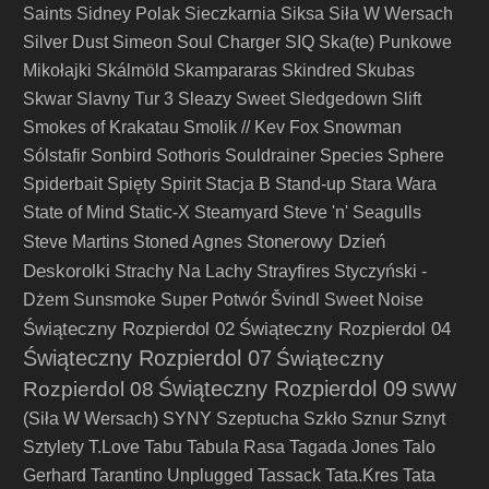
Saints
Sidney Polak
Sieczkarnia
Siksa
Siła W Wersach
Silver Dust
Simeon Soul Charger
SIQ
Ska(te) Punkowe
Mikołajki
Skálmöld
Skampararas
Skindred
Skubas
Skwar
Slavny Tur 3
Sleazy Sweet
Sledgedown
Slift
Smokes of Krakatau
Smolik // Kev Fox
Snowman
Sólstafir
Sonbird
Sothoris
Souldrainer
Species
Sphere
Spiderbait
Spięty
Spirit
Stacja B
Stand-up
Stara Wara
State of Mind
Static-X
Steamyard
Steve 'n' Seagulls
Stonerowy Dzień
Steve Martins
Stoned Agnes
Deskorolki
Strachy Na Lachy
Strayfires
Styczyński -
Dżem
Sunsmoke
Super Potwór
Švindl
Sweet Noise
Świąteczny Rozpierdol 02
Świąteczny Rozpierdol 04
Świąteczny Rozpierdol 07
Świąteczny
Świąteczny Rozpierdol 09
Rozpierdol 08
SWW
(Siła W Wersach)
SYNY
Szeptucha
Szkło
Sznur
Sznyt
Sztylety
T.Love
Tabu
Tabula Rasa
Tagada Jones
Talo
Gerhard
Tarantino Unplugged
Tassack
Tata.Kres
Tata