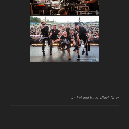
27 Pol'and'Rock
,
Black River