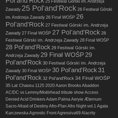
Pol'and'Rock
25 Festiwal Górski im. Andrzeja
25 Pol'and'Rock
Zawady
26 Festiwal Górski
26
im. Andrzeja Zawady
26 Finał WOŚP
Pol'and'Rock
27 Festiwal Górski im. Andrzeja
27 Pol'and'Rock
Zawady
28
27 Finał WOŚP
Festiwal Górski im. Andrzeja Zawady
28 Finał WOŚP
28 Pol'and'Rock
29 Festiwal Górski im.
29 Finał WOŚP
29
Andrzeja Zawady
Pol'and'Rock
30 Festiwal Górski im. Andrzeja
30 Pol'and'Rock
31
Zawady
30 Finał WOŚP
Pol’and’Rock
34 Finał WOŚP
32 Pol'and'Rock
35 Lat Chaosu
1125
2020
Aaron Brooks
Abaddon
AC/DC vs Lemmy/Motörhead tribute show
Access
Denied
Acid Drinkers
Adam Palma
Aeryie
Æternum
Sacro
Afraid of Destiny
Afro-Plan
Afro Night vol.1
Agata
Karczewska
Agnostic Front
Agressiva69
Alacrity