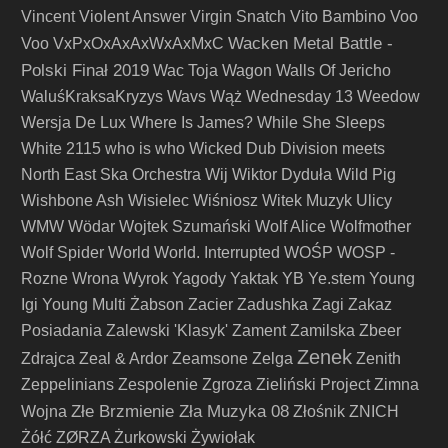
Vincent
Violent Answer
Virgin Snatch
Vito Bambino
Voo
Wacken Metal Battle -
Voo
VxPxOxAxAxWxAxMxC
Polski Finał 2019
Wac Toja
Wagon
Walls Of Jericho
WaluśKraksaKryzys
Wavs
Wąż
Wednesday 13
Weedow
Wersja De Lux
Where Is James?
While She Sleeps
White 2115
who is who
Wicked Dub Division meets
North East Ska Orchestra
Wij
Wiktor Dyduła
Wild Pig
Wishbone Ash
Wisielec
Wiśniosz
Witek Muzyk Ulicy
WMW
Wödar
Wojtek Szumański
Wolf Alice
Wolfmother
Wolf Spider
World
World. Interrupted
WOŚP
WOSP -
Rozne
Wrona
Wyrok
Yagody
Yaktak
YB
Ye.stem
Young
Igi
Young Multi
Żabson
Zacier
Zadushka
Zagi
Zakaz
Posiadania
Zalewski 'Klasyk'
Zament
Zamilska
Zbeer
Zenek
Zdrajca
Zeal & Ardor
Zeamsone
Zelga
Zenith
Zeppelinians
Zespolenie
Zgroza
Zieliński Project
Zimna
Złe Brzmienie Zła Muzyka 08
Wojna
Złośnik
ZNICH
Żółć
ZØRZA
Żurkowski
Żywiołak