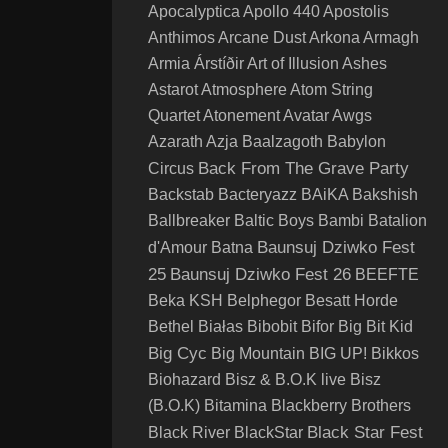
Apocalyptica
Apollo 440
Apostolis
Anthimos
Arcane Dust
Arkona
Armagh
Armia
Árstíðir
Art of Illusion
Ashes
Astarot
Atmosphere
Atom String
Quartet
Atonement
Avatar
Awgs
Azarath
Azja
Baalzagoth
Babylon
Back From The Grave Party
Circus
Backstab
Bacteryazz
BAiKA
Bakshish
Ballbreaker
Baltic Boys
Bambi
Batalion
Baunsuj Dziwko Fest
d'Amour
Batna
25
Baunsuj Dziwko Fest 26
BEEFTE
Beka KSH
Belphegor
Besatt Horde
Bethel
Białas
Bibobit
Bifor
Big Bit Kid
Big Cyc
Big Mountain
BIG UP!
Bikkos
Biohazard
Bisz & B.O.K live
Bisz
(B.O.K)
Bitamina
Blackberry Brothers
Black Star Fest
Black River
BlackStar