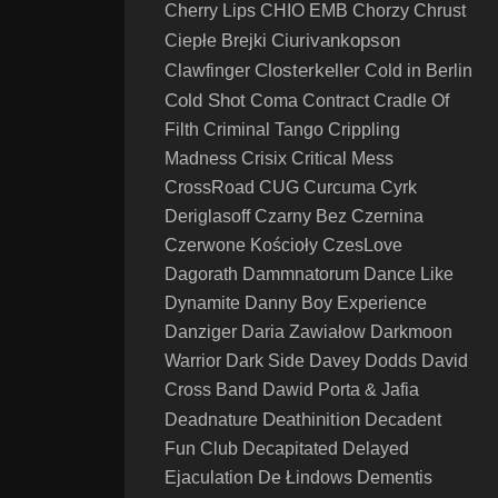
Cherry Lips
CHIO EMB
Chorzy
Chrust
Ciurivankopson
Ciepłe Brejki
Closterkeller
Clawfinger
Cold in Berlin
Cold Shot
Coma
Contract
Cradle Of
Filth
Criminal Tango
Crippling
Madness
Crisix
Critical Mess
CrossRoad
CUG
Curcuma
Cyrk
Deriglasoff
Czarny Bez
Czernina
Czerwone Kościoły
CzesLove
Dagorath
Dammnatorum
Dance Like
Dynamite
Danny Boy Experience
Danziger
Daria Zawiałow
Darkmoon
Warrior
Dark Side
Davey Dodds
David
Cross Band
Dawid Porta & Jafia
Deathinition
Deadnature
Decadent
Fun Club
Decapitated
Delayed
Ejaculation
De Łindows
Dementis