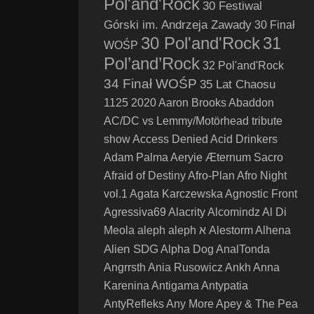
Pol'and'Rock
30 Festiwal
Górski im. Andrzeja Zawady
30 Finał
30 Pol'and'Rock
31
WOŚP
Pol’and’Rock
32 Pol'and'Rock
34 Finał WOŚP
35 Lat Chaosu
1125
2020
Aaron Brooks
Abaddon
AC/DC vs Lemmy/Motörhead tribute
show
Access Denied
Acid Drinkers
Adam Palma
Aeryie
Æternum Sacro
Afraid of Destiny
Afro-Plan
Afro Night
vol.1
Agata Karczewska
Agnostic Front
Agressiva69
Alacrity
Alcomindz
Al Di
Meola
aleph
aleph א
Alestorm
Alhena
Alien SDG
Alpha Dog
AnalTonda
Angrrsth
Ania Rusowicz
Ankh
Anna
Karenina
Antigama
Antypatia
AntyRefleks
Any More
Apey & The Pea