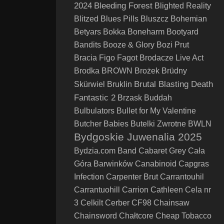
2024
Bleeding Forest
Blighted Reality
Blitzed
Blues Pills
Bluszcz
Bohemian
Betyars
Bokka
Boneharm
Bootyard
Bandits
Booze & Glory
Bozi Prut
Bracia Figo Fagot
Brodacze Live Act
Brodka
BROWN
Brożek
Brüdny
Brutal Blasting Death
Skürwiel
Bruklin
Fantastic 2
Brzask
Buddah
Bulbulators
Bullet for My Valentine
Butcher Babies
Butelki Zwrotne
BWLN
Bydgoskie Juwenalia 2025
Bydzia.com Band
Cabaret Grey
Cała
Góra Barwinków
Canabinoid
Capgras
Infection
Carpenter Brut
Carrantouhil
Carrantuohill
Carrion
Cathleen
Cela nr
3
Celkilt
Cerber
CF98
Chainsaw
Chainsword
Chałtcore
Cheap Tobacco