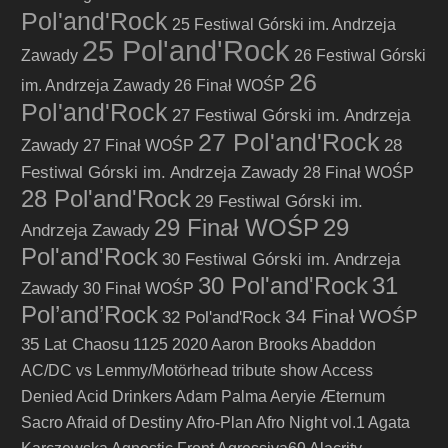
Pol'and'Rock
25 Festiwal Górski im. Andrzeja
25 Pol'and'Rock
Zawady
26 Festiwal Górski
26
im. Andrzeja Zawady
26 Finał WOŚP
Pol'and'Rock
27 Festiwal Górski im. Andrzeja
27 Pol'and'Rock
Zawady
28
27 Finał WOŚP
Festiwal Górski im. Andrzeja Zawady
28 Finał WOŚP
28 Pol'and'Rock
29 Festiwal Górski im.
29 Finał WOŚP
29
Andrzeja Zawady
Pol'and'Rock
30 Festiwal Górski im. Andrzeja
30 Pol'and'Rock
31
Zawady
30 Finał WOŚP
Pol’and’Rock
34 Finał WOŚP
32 Pol'and'Rock
35 Lat Chaosu
1125
2020
Aaron Brooks
Abaddon
AC/DC vs Lemmy/Motörhead tribute show
Access
Denied
Acid Drinkers
Adam Palma
Aeryie
Æternum
Sacro
Afraid of Destiny
Afro-Plan
Afro Night vol.1
Agata