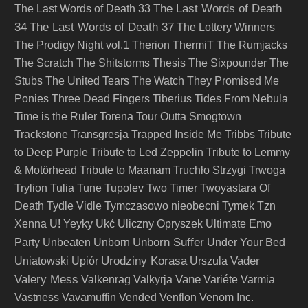
The Last Words of Death
The Last Words of Death 33
34
The Last Words of Death 37
The Lottery Winners
The Prodigy Night vol.1
Therion
ThermiT
The Rumjacks
The Scratch
The Shitstorms
Thesis
The Sixpounder
The
Stubs
The United Tears
The Watch
They Promised Me
Ponies
Three Dead Fingers
Tiberius
Tides From Nebula
Time is the Ruler
Torena
Tour Outta Smogtown
Trackstone
Transgresja
Trapped Inside Me
Tribbs
Tribute
to Deep Purple
Tribute to Led Zeppelin
Tribute to Lemmy
& Motörhead
Tribute to Maanam
Truchło Strzygi
Trwoga
Trylion
Tulia
Tune
Tupolev
Two Timer
Twoyastara Of
Death
Tydle Vidle
Tymczasowo nieobecni
Tymek
Tzn
Xenna
U! Yeyky
Ukć
Uliczny Opryszek
Ultimate Emo
Unborn Suffer
Party
Unbeaten
Unborn
Under Your Bed
Urodziny Korasa
Vader
Uniatowski
Upiór
Urszula
Valery Mess
Vane
Valkenrag
Valkyrja
Variéte
Varmia
Vastness
Vavamuffin
Vended
Venflon
Venom Inc.