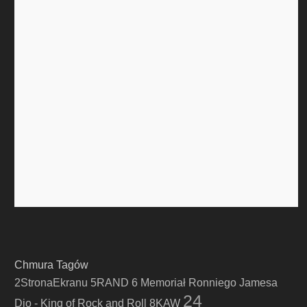
Chmura Tagów
2StronaEkranu
5RAND
6 Memoriał Ronniego Jamesa
24
Dio - King of Rock and Roll
8KAW