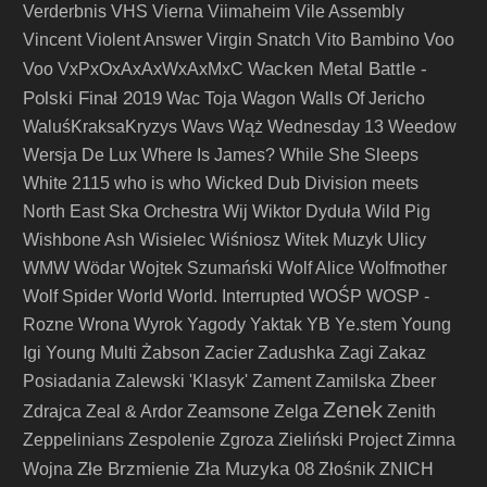
Verderbnis
VHS
Vierna
Viimaheim
Vile Assembly
Vincent
Violent Answer
Virgin Snatch
Vito Bambino
Voo
Wacken Metal Battle -
Voo
VxPxOxAxAxWxAxMxC
Polski Finał 2019
Wac Toja
Wagon
Walls Of Jericho
WaluśKraksaKryzys
Wavs
Wąż
Wednesday 13
Weedow
Wersja De Lux
Where Is James?
While She Sleeps
White 2115
who is who
Wicked Dub Division meets
North East Ska Orchestra
Wij
Wiktor Dyduła
Wild Pig
Wishbone Ash
Wisielec
Wiśniosz
Witek Muzyk Ulicy
WMW
Wödar
Wojtek Szumański
Wolf Alice
Wolfmother
Wolf Spider
World
World. Interrupted
WOŚP
WOSP -
Rozne
Wrona
Wyrok
Yagody
Yaktak
YB
Ye.stem
Young
Igi
Young Multi
Żabson
Zacier
Zadushka
Zagi
Zakaz
Posiadania
Zalewski 'Klasyk'
Zament
Zamilska
Zbeer
Zenek
Zdrajca
Zeal & Ardor
Zeamsone
Zelga
Zenith
Zeppelinians
Zespolenie
Zgroza
Zieliński Project
Zimna
Złe Brzmienie Zła Muzyka 08
Wojna
Złośnik
ZNICH