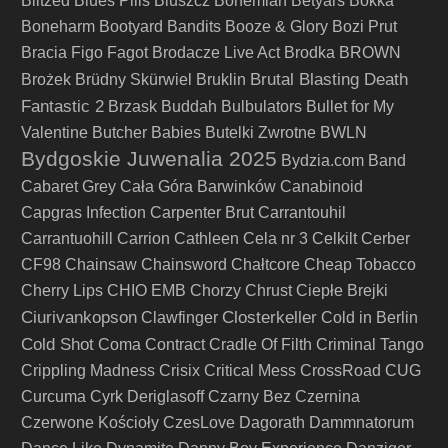
Blitzed
Blues Pills
Bluszcz
Bohemian Betyars
Bokka
Boneharm
Bootyard Bandits
Booze & Glory
Bozi Prut
Bracia Figo Fagot
Brodacze Live Act
Brodka
BROWN
Brutal Blasting Death
Brożek
Brüdny Skürwiel
Bruklin
Fantastic 2
Brzask
Buddah
Bulbulators
Bullet for My
Valentine
Butcher Babies
Butelki Zwrotne
BWLN
Bydgoskie Juwenalia 2025
Bydzia.com Band
Cabaret Grey
Cała Góra Barwinków
Canabinoid
Capgras Infection
Carpenter Brut
Carrantouhil
Carrantuohill
Carrion
Cathleen
Cela nr 3
Celkilt
Cerber
CF98
Chainsaw
Chainsword
Chałtcore
Cheap Tobacco
Cherry Lips
CHIO EMB
Chorzy
Chrust
Ciepłe Brejki
Ciurivankopson
Closterkeller
Clawfinger
Cold in Berlin
Cold Shot
Coma
Contract
Cradle Of Filth
Criminal Tango
Crippling Madness
Crisix
Critical Mess
CrossRoad
CUG
Curcuma
Cyrk Deriglasoff
Czarny Bez
Czernina
Czerwone Kościoły
CzesLove
Dagorath
Dammnatorum