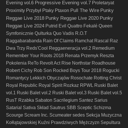
Progressive Evening vol.7
Evening vol.6
Proletaryat
Pull The Wire
Punky
Proximity
Przybył
Ptaky
Ptaxon
Reggae Live 2018
Punky Reggae Live 2020
Punky
Reggae Live 2024
Putrid Evil
Quattro Fekalé
Queen
Symfonicznie
Qulturka
Quo Vadis
R.O.T
Raggabarabanda
Rain Of Claims
Ramchat
Rascal
Raz
Dwa Trzy
Reds'Cool
Reggaeneracja vol.2
Remedium
Remember Your Roots 2018
Renata Przemyk
Reszta
Pokolenia
ReTo
Revolt Act
Rise Northstar
Roadhouse
Robert Cichy
Rob Son
Rocked Boys Tour 2018
Rogucki
Romantycy Lekkich Obyczajów
Rosochate
Rotting Christ
Royal Republic
Royal Spirit
Rozkaz
RPWL
Ruski Balet
vol.1
Ruski Balet vol.2
Ruski Balet vol.3
Ruski Balet vol.5
RusT
Rzabka
Sabaton
Sacrilegium
Santez
Sarius
Satarial
Sativa Skład
Sautrus
SBB
Sceptic
Schizma
Scourge
Scream Inc.
Scumeater
sedes
Sekcja Muzyczna
Kołłątajowskiej Kuźni Prawdziwych Mężczyzn
Sepultura