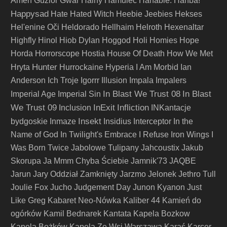
Amen
Guzior
Gwar
Halny
Hamulec
Hanabie.
Hańba!
Happysad
Hate
Hated Witch
Heebie Jeebies
Hekses
Hel'enine Oči
Heldorado
Hellhaim
Helroth
Hexenaltar
Highfly
Hinol
Hiob Dylan
Hoggod
Holi
Homies
Hope
Horda
Horrorscope
Hostia
House Of Death
How We Met
Hunter
Hryta
Hurrockaine
Hyperia
I Am Morbid
Ian
Anderson
Ich Troje
Igorrr
Illusion
Impala
Impalers
In Blast We Trust 08
In Blast
Imperial Age
Imperial Sin
We Trust 09
InExit
Infliction
Inclusion
INKantacje
Insekt
bydgoskie
Inmaze
Insidius
Interceptor
In the
Name of God
In Twilight's Embrace
I Refuse
Iron Wings
I
Was Born Twice
Jabolowe Tulipany
Jahcoustix
Jakub
Skorupa
Ja Mmm Chyba Ściebie
Jamnik'73
JAQBE
Jarun
Jary Oddział Zamknięty
Jarzmo
Jelonek
Jethro Tull
Joulie Fox
Jucho
Judgement Day
Junon Kyanon
Just
Like Greg
Kabaret Neo-Nówka
Kaliber 44
Kamień do
ogórków
Kamil Bednarek
Kantata
Kapela Bozkow
Kapela Bożków
Kapela Ze Wsi Warszawa
Karaś
Karcer