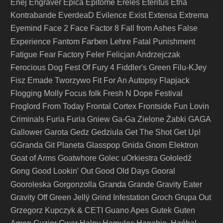
Enej
Engraver
Epica
Epitome
Ereles
Eteritus
Etna
Kontrabande
EverdeaD
Evilence
Exist
Extensa
Extrema
Eyemind
Face 2 Face
Factor 8
Fall from Ashes
False
Farben Lehre
Experience
Fantom
Fatal Punishment
Fatigue
Fear Factory
Feler
Felicjan Andrzejczak
Ferocious Dog
Fest Of Fury 4
Fiddler's Green
Filu-KJey
Fisz Emade Tworzywo
Fit For An Autopsy
Flapjack
Flogging Molly
Focus
folk
Fresh N Dope Festival
Froglord
From Today
Frontal Cortex
Frontside
Fun Lovin
Criminals
Furia
Furia Gniew
Ga-Ga Zielone Żabki
GAGA
Gallower
Garota
Gedz
Gedziula
Get The Shot
Get Up!
GGranda
Git Planeta
Glasspop
Gnida
Gnom Elektron
Goat of Arms
Goatwhore
Golec uOrkiestra
Gołoledź
Gong
Good Lookin' Out
Good Old Days
Gooral
Granda
Gooroleska
Gorgonzolla
Grande
Gravity Eater
Gravity Off
Green Jellÿ
Grind Infestation
Groch
Grupa Out
Grzegorz Kupczyk & CETI
Guano Apes
Gutek
Guten