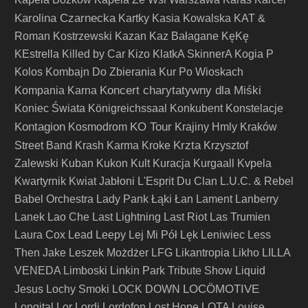
Karolina Czarnecka
Kartky
Kasia Kowalska
KAT &
Roman Kostrzewski
Kazan
Kaz Bałagane
KęKę
KEstrella
Killed by Car
Kizo
KlatkA SkinnerA
Kogia P
Kolos
Kombajn Do Zbierania Kur Po Wioskach
Koncert charytatywny dla Miśki
Kompania Karna
Koniec Świata
Königreichssaal
Konkubent
Konstelacje
Kontagion
KO Tour
Kosmodrom
Krajiny Hmly
Kraków
Krzta
Street Band
Krash Karma
Kroke
Krzysztof
Zalewski
Kuban
Kukon
Kult
Kuracja
Kurgaall
Kvpela
Kwartyrnik
Kwiat Jabłoni
L'Esprit Du Clan
L.U.C. & Rebel
Babel Orchestra
Lady Pank
Łąki Łan
Lament
Lanberry
Lanek
Lao Che
Last Lightning
Last Riot
Las Trumien
Laura Cox
Lead
Leepy
Lej Mi Pół
Lęk
Leniwiec
Less
Then Jake
Leszek Możdżer
LFG
Likantropia
Likho
LILLA
VENEDA
Limboski
Linkin Park Tribute Show
Liquid
LOCÖMOTIVE
Jesus
Lochy Smoki
LOCK DOWN
Longital
Lor
Lordi
Lordofon
Lost Hope
LOTA
Louise