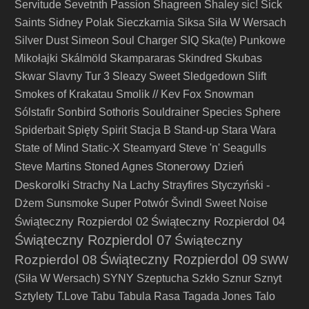
Servitude
Sevetnth Passion
Shagreen
Shaley
sic!
Sick
Saints
Sidney Polak
Sieczkarnia
Siksa
Siła W Wersach
Silver Dust
Simeon Soul Charger
SIQ
Ska(te) Punkowe
Mikołajki
Skálmöld
Skampararas
Skindred
Skubas
Skwar
Slavny Tur 3
Sleazy Sweet
Sledgedown
Slift
Smokes of Krakatau
Smolik // Kev Fox
Snowman
Sólstafir
Sonbird
Sothoris
Souldrainer
Species
Sphere
Spiderbait
Spięty
Spirit
Stacja B
Stand-up
Stara Wara
State of Mind
Static-X
Steamyard
Steve 'n' Seagulls
Stonerowy Dzień
Steve Martins
Stoned Agnes
Deskorolki
Strachy Na Lachy
Strayfires
Styczyński -
Dżem
Sunsmoke
Super Potwór
Švindl
Sweet Noise
Świąteczny Rozpierdol 02
Świąteczny Rozpierdol 04
Świąteczny Rozpierdol 07
Świąteczny
Świąteczny Rozpierdol 09
Rozpierdol 08
SWW
(Siła W Wersach)
SYNY
Szeptucha
Szkło
Sznur
Sznyt
Sztylety
T.Love
Tabu
Tabula Rasa
Tagada Jones
Talo