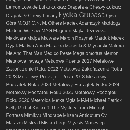
Lemon
Lowtide
Luiku
Łukasz Drapała & Cheavy
Łukasz
Łydka Grubasa
Drapała & Chevy
Lunacy
Łysa
Góra
M.O.R.O.N.
M. Others
Maciek Adamczyk
Maddogz
Made in Warsaw
MAG
Magnum
Majka Jeżowska
Makiwara
Małpa
Malware
Marcin Rozynek
Marduk
Marek
Dyjak
Martwa Aura
Masakra
Masecki & Mlynarski
Materia
Me And That Man
Medico Peste
Megalomorfus
Mentor
Metalowe
Metalowa Inwazja
Metalowa Puenta 2017
Zakończenie Roku 2022
Metalowe Zakończenie Roku
2023
Metalowy Początek Roku 2018
Metalowy
Początek Roku 2023
Metalowy Początek Roku 2024
Metalowy Początek Roku 2025
Metalowy Początek
Roku 2026
Meteroids
Metka
Mgła
MIAM
Michael Patrick
Kelly
Michał Kielak & The Mystery Train
Midnight
Fortress
Mimikyu
Mindrape
Mirzam Antidotum Ov
Marazm
Mislead
Mistah Lego
Miyasis
Modestep