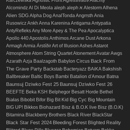
Karczewska
Agnostic Front
Agressiva69
Alacrity
Alcomindz
Al Di Meola
aleph
aleph א
Alestorm
Alhena
Alien SDG
Alpha Dog
AnalTonda
Angrrsth
Ania
Rusowicz
Ankh
Anna Karenina
Antigama
Antypatia
AntyRefleks
Any More
Apey & The Pea
Apocalyptica
Apollo 440
Apostolis Anthimos
Arcane Dust
Arkona
Armagh
Armia
Árstíðir
Art of Illusion
Ashes
Astarot
Atmosphere
Atom String Quartet
Atonement
Avatar
Awgs
Back From
Azarath
Azja
Baalzagoth
Babylon Circus
The Grave Party
Backstab
Bacteryazz
BAiKA
Bakshish
Ballbreaker
Baltic Boys
Bambi
Batalion d'Amour
Batna
Baunsuj Dziwko Fest 25
Baunsuj Dziwko Fest 26
BEEFTE
Beka KSH
Belphegor
Besatt Horde
Bethel
Big Cyc
Białas
Bibobit
Bifor
Big Bit Kid
Big Mountain
BIG UP!
Bikkos
Biohazard
Bisz & B.O.K live
Bisz (B.O.K)
Bitamina
Blackberry Brothers
Black River
BlackStar
Black Star Fest 2024
Bleeding Forest
Blighted Reality