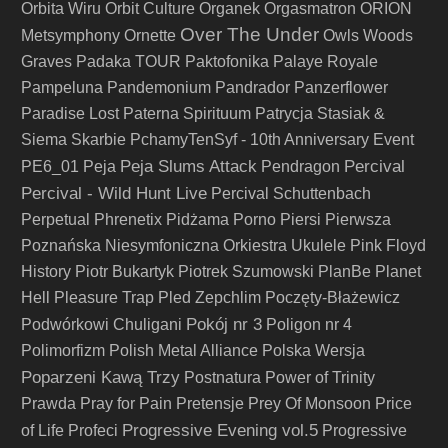
Orbita Wiru
Orbit Culture
Organek
Orgasmatron
ORION
Over The Under
Metsymphony
Ornette
Owls Woods
Graves
Padaka TOUR
Paktofonika
Palaye Royale
Pampeluna
Pandemonium
Pandrador
Panzerflower
Paradise Lost
Paterna Spirituum
Patrycja Stasiak &
Siema Skarbie
PchamyTenSyf - 10th Anniversary Event
Peja Slums Attack
Percival
PE6_01
Peja
Pendragon
Percival - Wild Hunt Live
Percival Schuttenbach
Perpetual
Phrenetix
Pidżama Porno
Piersi
Pierwsza
Poznańska Niesymfoniczna Orkiestra Ukulele
Pink Floyd
History
Piotr Bukartyk
Piotrek Szumowski
PlanBe
Planet
Hell
Pleasure Trap
Pled Zepchlim
Poczęty-Błażewicz
Pokój nr 3
Podwórkowi Chuligani
Poligon nr 4
Polimorfizm
Polish Metal Alliance
Polska Wersja
Poparzeni Kawą Trzy
Postnatura
Power of Trinity
Prawda
Pray for Pain
Pretensje
Prey Of Monsoon
Price
Progressive Evening vol.5
of Life
Profeci
Progressive