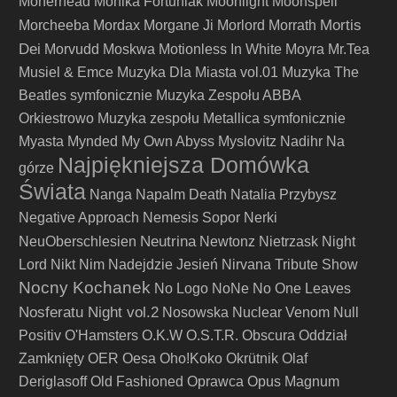
Moherhead
Monika Fortuniak
Moonlight
Moonspell
Mortis
Morcheeba
Mordax
Morgane Ji
Morlord
Morrath
Dei
Morvudd
Moskwa
Motionless In White
Moyra
Mr.Tea
Musiel & Emce
Muzyka Dla Miasta vol.01
Muzyka The
Beatles symfonicznie
Muzyka Zespołu ABBA
Orkiestrowo
Muzyka zespołu Metallica symfonicznie
Myasta
Mynded
My Own Abyss
Myslovitz
Nadihr
Na
Najpiękniejsza Domówka
górze
Świata
Nanga
Napalm Death
Natalia Przybysz
Negative Approach
Nemesis Sopor
Nerki
Neutrina
NeuOberschlesien
Newtonz
Nietrzask
Night
Lord
Nikt
Nim Nadejdzie Jesień
Nirvana Tribute Show
Nocny Kochanek
No Logo
NoNe
No One Leaves
Nosferatu Night vol.2
Nosowska
Nuclear Venom
Null
Positiv
O'Hamsters
O.K.W
O.S.T.R.
Obscura
Oddział
Zamknięty
OER
Oesa
Oho!Koko
Okrütnik
Olaf
Deriglasoff
Old Fashioned
Oprawca
Opus Magnum