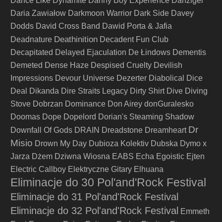
Dance Like Dynamite
Danny Boy Experience
Danziger
Daria Zawiałow
Darkmoon Warrior
Dark Side
Davey
Dodds
David Cross Band
Dawid Porta & Jafia
Deathinition
Deadnature
Decadent Fun Club
Decapitated
Delayed Ejaculation
De Łindows
Dementis
Demeted
Dense Haze
Despised Cruelty
Devilish
Impressions
Devour Universe
Dezerter
Diabolical
Dice
Deal
Dikanda
Dire Straits Legacy
Dirty Shirt
Dive
Diving
Stove
Dobrzan
Dominance
Don Airey
donGuralesko
Doomas
Dope
Dopelord
Dorian's Steaming Shadow
Dr
Downfall Of Gods
DRAIN
Dreadstone
Dreamheart
Misio
Drown My Day
Dubioza Kolektiv
Dubska
Dymo x
Jarza
Dżem
Dziwna Wiosna
EABS
Echa
Egoistic
Ejten
Electric Callboy
Elektryczne Gitary
Elhuana
Eliminacje do 30 Pol'and'Rock Festival
Eliminacje do 31 Pol'and'Rock Festival
Eliminacje do 32 Pol'and'Rock Festival
Emmeth