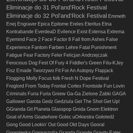
Eliminacje do 31 Pol'and'Rock Festival
Eliminacje do 32 Pol'and'Rock Festival
Emmeth
Enej
Engraver
Epica
Epitome
Ereles
Eteritus
Etna
Kontrabande
EverdeaD
Evilence
Exist
Extensa
Extrema
Eyemind
Face 2 Face
Factor 8
Fall from Ashes
False
Farben Lehre
Experience
Fantom
Fatal Punishment
Fatigue
Fear Factory
Feler
Felicjan Andrzejczak
Ferocious Dog
Fest Of Fury 4
Fiddler's Green
Filu-KJey
Fisz Emade Tworzywo
Fit For An Autopsy
Flapjack
Flogging Molly
Focus
folk
Fresh N Dope Festival
Froglord
From Today
Frontal Cortex
Frontside
Fun Lovin
Criminals
Furia
Furia Gniew
Ga-Ga Zielone Żabki
GAGA
Gallower
Garota
Gedz
Gedziula
Get The Shot
Get Up!
GGranda
Git Planeta
Glasspop
Gnida
Gnom Elektron
Goat of Arms
Goatwhore
Golec uOrkiestra
Gołoledź
Gong
Good Lookin' Out
Good Old Days
Gooral
Granda
Gooroleska
Gorgonzolla
Grande
Gravity Eater