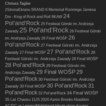
Chmura Tagów
2StronaEkranu
5RAND
6 Memoriał Ronniego Jamesa
24
Dio - King of Rock and Roll
8KAW
Pol'and'Rock
25 Festiwal Górski im. Andrzeja
25 Pol'and'Rock
Zawady
26 Festiwal Górski
26
im. Andrzeja Zawady
26 Finał WOŚP
Pol'and'Rock
27 Festiwal Górski im. Andrzeja
27 Pol'and'Rock
Zawady
28
27 Finał WOŚP
Festiwal Górski im. Andrzeja Zawady
28 Finał WOŚP
28 Pol'and'Rock
29 Festiwal Górski im.
29 Finał WOŚP
29
Andrzeja Zawady
Pol'and'Rock
30 Festiwal Górski im. Andrzeja
30 Pol'and'Rock
31
Zawady
30 Finał WOŚP
Pol’and’Rock
34 Finał WOŚP
32 Pol'and'Rock
35 Lat Chaosu
1125
2020
Aaron Brooks
Abaddon
AC/DC vs Lemmy/Motörhead tribute show
Access