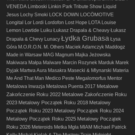
VENEDA
Limboski
Linkin Park Tribute Show
Liquid
LOCÖMOTIVE
Jesus
Lochy Smoki
LOCK DOWN
Longital
Lor
Lordi
Lordofon
Lost Hope
LOTA
Louise
Lemon
Lowtide
Luiku
Łukasz Drapała & Cheavy
Łukasz
Łydka Grubasa
Drapała & Chevy
Lunacy
Łysa
Góra
M.O.R.O.N.
M. Others
Maciek Adamczyk
Maddogz
Made in Warsaw
MAG
Magnum
Majka Jeżowska
Makiwara
Małpa
Malware
Marcin Rozynek
Marduk
Marek
Dyjak
Martwa Aura
Masakra
Masecki & Mlynarski
Materia
Me And That Man
Medico Peste
Megalomorfus
Mentor
Metalowe
Metalowa Inwazja
Metalowa Puenta 2017
Zakończenie Roku 2022
Metalowe Zakończenie Roku
2023
Metalowy Początek Roku 2018
Metalowy
Początek Roku 2023
Metalowy Początek Roku 2024
Metalowy Początek Roku 2025
Metalowy Początek
Roku 2026
Meteroids
Metka
Mgła
MIAM
Michael Patrick
Kelly
Michał Kielak & The Mystery Train
Midnight