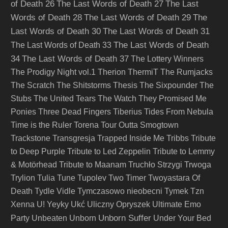
of Death 26
The Last Words of Death 27
The Last
Words of Death 28
The Last Words of Death 29
The
Last Words of Death 30
The Last Words of Death 31
The Last Words of Death
The Last Words of Death 33
34
The Last Words of Death 37
The Lottery Winners
The Prodigy Night vol.1
Therion
ThermiT
The Rumjacks
The Scratch
The Shitstorms
Thesis
The Sixpounder
The
Stubs
The United Tears
The Watch
They Promised Me
Ponies
Three Dead Fingers
Tiberius
Tides From Nebula
Time is the Ruler
Torena
Tour Outta Smogtown
Trackstone
Transgresja
Trapped Inside Me
Tribbs
Tribute
to Deep Purple
Tribute to Led Zeppelin
Tribute to Lemmy
& Motörhead
Tribute to Maanam
Truchło Strzygi
Trwoga
Trylion
Tulia
Tune
Tupolev
Two Timer
Twoyastara Of
Death
Tydle Vidle
Tymczasowo nieobecni
Tymek
Tzn
Xenna
U! Yeyky
Ukć
Uliczny Opryszek
Ultimate Emo
Unborn Suffer
Party
Unbeaten
Unborn
Under Your Bed