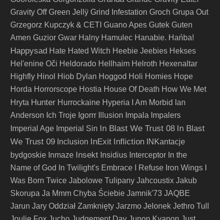
Gravity Off
Green Jellÿ
Grind Infestation
Groch
Grupa Out
Grzegorz Kupczyk & CETI
Guano Apes
Gutek
Guten
Amen
Guzior
Gwar
Halny
Hamulec
Hanabie.
Hańba!
Happysad
Hate
Hated Witch
Heebie Jeebies
Hekses
Hel'enine Oči
Heldorado
Hellhaim
Helroth
Hexenaltar
Highfly
Hinol
Hiob Dylan
Hoggod
Holi
Homies
Hope
Horda
Horrorscope
Hostia
House Of Death
How We Met
Hunter
Hryta
Hurrockaine
Hyperia
I Am Morbid
Ian
Anderson
Ich Troje
Igorrr
Illusion
Impala
Impalers
In Blast We Trust 08
In Blast
Imperial Age
Imperial Sin
We Trust 09
InExit
Infliction
Inclusion
INKantacje
Insekt
bydgoskie
Inmaze
Insidius
Interceptor
In the
Name of God
In Twilight's Embrace
I Refuse
Iron Wings
I
Was Born Twice
Jabolowe Tulipany
Jahcoustix
Jakub
Skorupa
Ja Mmm Chyba Ściebie
Jamnik'73
JAQBE
Jarun
Jary Oddział Zamknięty
Jarzmo
Jelonek
Jethro Tull
Joulie Fox
Jucho
Judgement Day
Junon Kyanon
Just