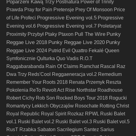
Poparzeni Kawą Trzy
Postnatura
Power of Trinity
Prawda
Pray for Pain
Pretensje
Prey Of Monsoon
Price
Progressive Evening vol.5
of Life
Profeci
Progressive
Progressive Evening vol.7
Evening vol.6
Proletaryat
Pull The Wire
Punky
Proximity
Przybył
Ptaky
Ptaxon
Reggae Live 2018
Punky Reggae Live 2020
Punky
Reggae Live 2024
Putrid Evil
Quattro Fekalé
Queen
Symfonicznie
Qulturka
Quo Vadis
R.O.T
Raggabarabanda
Rain Of Claims
Ramchat
Rascal
Raz
Dwa Trzy
Reds'Cool
Reggaeneracja vol.2
Remedium
Remember Your Roots 2018
Renata Przemyk
Reszta
Pokolenia
ReTo
Revolt Act
Rise Northstar
Roadhouse
Robert Cichy
Rob Son
Rocked Boys Tour 2018
Rogucki
Romantycy Lekkich Obyczajów
Rosochate
Rotting Christ
Royal Republic
Royal Spirit
Rozkaz
RPWL
Ruski Balet
vol.1
Ruski Balet vol.2
Ruski Balet vol.3
Ruski Balet vol.5
RusT
Rzabka
Sabaton
Sacrilegium
Santez
Sarius