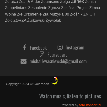
Zenek
Zdrajca
Zeal & Ardor
Zeamsone
Zelga
Zenith
Zeppelinians
Zespolenie
Zgroza
Zieliński Project
Zimna
Złe Brzmienie Zła Muzyka 08
Wojna
Złośnik
ZNICH
Żółć
ZØRZA
Żurkowski
Żywiołak
Instagram
Facebook
Foursquare
michal.kwasniewski@gmail.com
Copyright 2024 © Goldmoon
Watch music, listen to pictures
Powered by
foto-koncert.pl