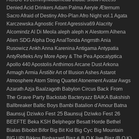
Denied
Acid Drinkers
Adam Palma
Aeryie
Æternum
Sacro
Afraid of Destiny
Afro-Plan
Afro Night vol.1
Agata
Karczewska
Agnostic Front
Agressiva69
Alacrity
Alcomindz
Al Di Meola
aleph
aleph א
Alestorm
Alhena
Alien SDG
Alpha Dog
AnalTonda
Angrrsth
Ania
Rusowicz
Ankh
Anna Karenina
Antigama
Antypatia
AntyRefleks
Any More
Apey & The Pea
Apocalyptica
Apollo 440
Apostolis Anthimos
Arcane Dust
Arkona
Armagh
Armia
Árstíðir
Art of Illusion
Ashes
Astarot
Atmosphere
Atom String Quartet
Atonement
Avatar
Awgs
Back From
Azarath
Azja
Baalzagoth
Babylon Circus
The Grave Party
Backstab
Bacteryazz
BAiKA
Bakshish
Ballbreaker
Baltic Boys
Bambi
Batalion d'Amour
Batna
Baunsuj Dziwko Fest 25
Baunsuj Dziwko Fest 26
BEEFTE
Beka KSH
Belphegor
Besatt Horde
Bethel
Big Cyc
Białas
Bibobit
Bifor
Big Bit Kid
Big Mountain
BIG UP!
Bikkos
Biohazard
Bisz & B.O.K live
Bisz (B.O.K)