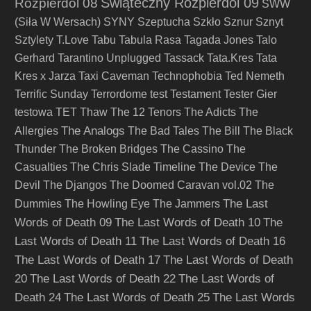
Świąteczny Rozpierdol 09
Rozpierdol 08
SWW
(Siła W Wersach)
SYNY
Szeptucha
Szkło
Sznur
Sznyt
Sztylety
T.Love
Tabu
Tabula Rasa
Tagada Jones
Talo
Gerhard
Tarantino Unplugged
Tassack
Tata.Kres
Tata
Kres x Jarza
Taxi Caveman
Technophobia
Ted Nemeth
Terrific Sunday
Terrordome
test
Testament
Tester Gier
testowa
TET
Thaw
The 12 Tenors
The Adicts
The
The Analogs
Allergies
The Bad Tales
The Bill
The Black
Thunder
The Broken Bridges
The Cassino
The
Casualties
The Chris Slade Timeline
The Device
The
Devil
The Djangos
The Doomed Caravan vol.02
The
The Last
Dummies
The Howling Eye
The Jammers
Words of Death 09
The Last Words of Death 10
The
Last Words of Death 11
The Last Words of Death 16
The Last Words of Death 17
The Last Words of Death
20
The Last Words of Death 22
The Last Words of
Death 24
The Last Words of Death 25
The Last Words