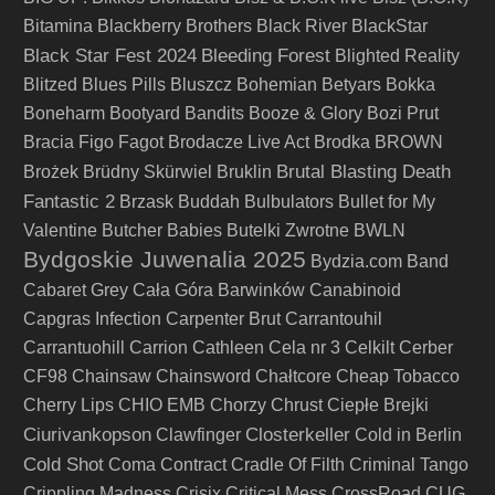
Bitamina
Blackberry Brothers
Black River
BlackStar
Black Star Fest 2024
Bleeding Forest
Blighted Reality
Blitzed
Blues Pills
Bluszcz
Bohemian Betyars
Bokka
Boneharm
Bootyard Bandits
Booze & Glory
Bozi Prut
Bracia Figo Fagot
Brodacze Live Act
Brodka
BROWN
Brutal Blasting Death
Brożek
Brüdny Skürwiel
Bruklin
Fantastic 2
Brzask
Buddah
Bulbulators
Bullet for My
Valentine
Butcher Babies
Butelki Zwrotne
BWLN
Bydgoskie Juwenalia 2025
Bydzia.com Band
Cabaret Grey
Cała Góra Barwinków
Canabinoid
Capgras Infection
Carpenter Brut
Carrantouhil
Carrantuohill
Carrion
Cathleen
Cela nr 3
Celkilt
Cerber
CF98
Chainsaw
Chainsword
Chałtcore
Cheap Tobacco
Cherry Lips
CHIO EMB
Chorzy
Chrust
Ciepłe Brejki
Ciurivankopson
Closterkeller
Clawfinger
Cold in Berlin
Cold Shot
Coma
Contract
Cradle Of Filth
Criminal Tango
Crippling Madness
Crisix
Critical Mess
CrossRoad
CUG