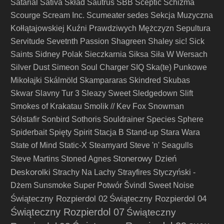
Satarial
Sativa Skład
Sautrus
SBB
Sceptic
Schizma
Scourge
Scream Inc.
Scumeater
sedes
Sekcja Muzyczna
Kołłątajowskiej Kuźni Prawdziwych Mężczyzn
Sepultura
Servitude
Sevetnth Passion
Shagreen
Shaley
sic!
Sick
Saints
Sidney Polak
Sieczkarnia
Siksa
Siła W Wersach
Silver Dust
Simeon Soul Charger
SIQ
Ska(te) Punkowe
Mikołajki
Skálmöld
Skampararas
Skindred
Skubas
Skwar
Slavny Tur 3
Sleazy Sweet
Sledgedown
Slift
Smokes of Krakatau
Smolik // Kev Fox
Snowman
Sólstafir
Sonbird
Sothoris
Souldrainer
Species
Sphere
Spiderbait
Spięty
Spirit
Stacja B
Stand-up
Stara Wara
State of Mind
Static-X
Steamyard
Steve 'n' Seagulls
Stonerowy Dzień
Steve Martins
Stoned Agnes
Deskorolki
Strachy Na Lachy
Strayfires
Styczyński -
Dżem
Sunsmoke
Super Potwór
Švindl
Sweet Noise
Świąteczny Rozpierdol 02
Świąteczny Rozpierdol 04
Świąteczny Rozpierdol 07
Świąteczny