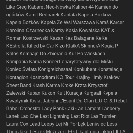
Like Greg
Kabaret Neo-Nówka
Kaliber 44
Kamień do
ogórków
Kamil Bednarek
Kantata
Kapela Bozkow
Kapela Bożków
Kapela Ze Wsi Warszawa
Karaś
Karcer
Karolina Czarnecka
Kartky
Kasia Kowalska
KAT &
Roman Kostrzewski
Kazan
Kaz Bałagane
KęKę
KEstrella
Killed by Car
Kizo
KlatkA SkinnerA
Kogia P
Kolos
Kombajn Do Zbierania Kur Po Wioskach
Koncert charytatywny dla Miśki
Kompania Karna
Koniec Świata
Königreichssaal
Konkubent
Konstelacje
Kontagion
KO Tour
Kosmodrom
Krajiny Hmly
Kraków
Krzta
Street Band
Krash Karma
Kroke
Krzysztof
Zalewski
Kuban
Kukon
Kult
Kuracja
Kurgaall
Kvpela
Kwartyrnik
Kwiat Jabłoni
L'Esprit Du Clan
L.U.C. & Rebel
Babel Orchestra
Lady Pank
Łąki Łan
Lament
Lanberry
Lanek
Lao Che
Last Lightning
Last Riot
Las Trumien
Laura Cox
Lead
Leepy
Lej Mi Pół
Lęk
Leniwiec
Less
Then Jake
Leszek Możdżer
LFG
Likantropia
Likho
LILLA