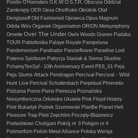
Positiv
O'Hamsters
O.K.W
O.S.T.R.
Obscura
Oddział
Zamknięty
OER
Oesa
Oho!Koko
Okrütnik
Olaf
Deriglasoff
Old Fashioned
Oprawca
Opus Magnum
Orbita Wiru
Organek
Orgasmatron
ORION Metsymphony
Over The Under
Ornette
Owls Woods Graves
Padaka
TOUR
Paktofonika
Palaye Royale
Pampeluna
Pandemonium
Pandrador
Panzerflower
Paradise Lost
Paterna Spirituum
Patrycja Stasiak & Siema Skarbie
PchamyTenSyf - 10th Anniversary Event
PE6_01
Peja
Peja Slums Attack
Percival
Percival - Wild
Pendragon
Hunt Live
Percival Schuttenbach
Perpetual
Phrenetix
Pidżama Porno
Piersi
Pierwsza Poznańska
Niesymfoniczna Orkiestra Ukulele
Pink Floyd History
Piotr Bukartyk
Piotrek Szumowski
PlanBe
Planet Hell
Pleasure Trap
Pled Zepchlim
Poczęty-Błażewicz
Pokój nr 3
Podwórkowi Chuligani
Poligon nr 4
Polimorfizm
Polish Metal Alliance
Polska Wersja