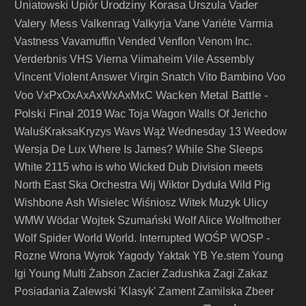
Urodziny Korasa
Vader
Uniatowski
Upiór
Urszula
Valery Mess
Vane
Valkenrag
Valkyrja
Variéte
Varmia
Vastness
Vavamuffin
Vended
Venflon
Venom Inc.
Verderbnis
VHS
Vierna
Viimaheim
Vile Assembly
Vincent
Violent Answer
Virgin Snatch
Vito Bambino
Voo
Wacken Metal Battle -
Voo
VxPxOxAxAxWxAxMxC
Polski Finał 2019
Wac Toja
Wagon
Walls Of Jericho
WaluśKraksaKryzys
Wavs
Wąż
Wednesday 13
Weedow
Wersja De Lux
Where Is James?
While She Sleeps
White 2115
who is who
Wicked Dub Division meets
North East Ska Orchestra
Wij
Wiktor Dyduła
Wild Pig
Wishbone Ash
Wisielec
Wiśniosz
Witek Muzyk Ulicy
WMW
Wödar
Wojtek Szumański
Wolf Alice
Wolfmother
Wolf Spider
World
World. Interrupted
WOŚP
WOSP -
Rozne
Wrona
Wyrok
Yagody
Yaktak
YB
Ye.stem
Young
Igi
Young Multi
Żabson
Zacier
Zadushka
Zagi
Zakaz
Posiadania
Zalewski 'Klasyk'
Zament
Zamilska
Zbeer