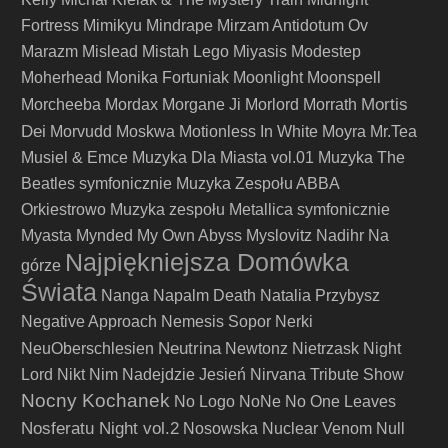
Fortress
Mimikyu
Mindrape
Mirzam Antidotum Ov
Marazm
Mislead
Mistah Lego
Miyasis
Modestep
Moherhead
Monika Fortuniak
Moonlight
Moonspell
Mortis
Morcheeba
Mordax
Morgane Ji
Morlord
Morrath
Dei
Morvudd
Moskwa
Motionless In White
Moyra
Mr.Tea
Musiel & Emce
Muzyka Dla Miasta vol.01
Muzyka The
Beatles symfonicznie
Muzyka Zespołu ABBA
Orkiestrowo
Muzyka zespołu Metallica symfonicznie
Myasta
Mynded
My Own Abyss
Myslovitz
Nadihr
Na
Najpiękniejsza Domówka
górze
Świata
Nanga
Napalm Death
Natalia Przybysz
Negative Approach
Nemesis Sopor
Nerki
Neutrina
NeuOberschlesien
Newtonz
Nietrzask
Night
Lord
Nikt
Nim Nadejdzie Jesień
Nirvana Tribute Show
Nocny Kochanek
No Logo
NoNe
No One Leaves
Nosferatu Night vol.2
Nosowska
Nuclear Venom
Null