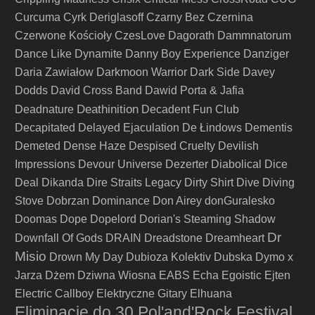
Curcuma
Cyrk Deriglasoff
Czarny Bez
Czernina
Czerwone Kościoły
CzesLove
Dagorath
Dammnatorum
Dance Like Dynamite
Danny Boy Experience
Danziger
Daria Zawiałow
Darkmoon Warrior
Dark Side
Davey
Dodds
David Cross Band
Dawid Porta & Jafia
Deathinition
Deadnature
Decadent Fun Club
Decapitated
Delayed Ejaculation
De Łindows
Dementis
Demeted
Dense Haze
Despised Cruelty
Devilish
Impressions
Devour Universe
Dezerter
Diabolical
Dice
Deal
Dikanda
Dire Straits Legacy
Dirty Shirt
Dive
Diving
Stove
Dobrzan
Dominance
Don Airey
donGuralesko
Doomas
Dope
Dopelord
Dorian's Steaming Shadow
Dr
Downfall Of Gods
DRAIN
Dreadstone
Dreamheart
Misio
Drown My Day
Dubioza Kolektiv
Dubska
Dymo x
Jarza
Dżem
Dziwna Wiosna
EABS
Echa
Egoistic
Ejten
Electric Callboy
Elektryczne Gitary
Elhuana
Eliminacje do 30 Pol'and'Rock Festival