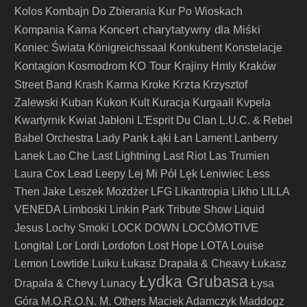
Kolos
Kombajn Do Zbierania Kur Po Wioskach
Koncert charytatywny dla Miśki
Kompania Karna
Koniec Świata
Königreichssaal
Konkubent
Konstelacje
Kontagion
KO Tour
Kosmodrom
Krajiny Hmly
Kraków
Krzta
Street Band
Krash Karma
Kroke
Krzysztof
Zalewski
Kuban
Kukon
Kult
Kuracja
Kurgaall
Kvpela
Kwartyrnik
Kwiat Jabłoni
L'Esprit Du Clan
L.U.C. & Rebel
Babel Orchestra
Lady Pank
Łąki Łan
Lament
Lanberry
Lanek
Lao Che
Last Lightning
Last Riot
Las Trumien
Laura Cox
Lead
Leepy
Lej Mi Pół
Lęk
Leniwiec
Less
Then Jake
Leszek Możdżer
LFG
Likantropia
Likho
LILLA
VENEDA
Limboski
Linkin Park Tribute Show
Liquid
LOCÖMOTIVE
Jesus
Lochy Smoki
LOCK DOWN
Longital
Lor
Lordi
Lordofon
Lost Hope
LOTA
Louise
Lemon
Lowtide
Luiku
Łukasz Drapała & Cheavy
Łukasz
Łydka Grubasa
Drapała & Chevy
Lunacy
Łysa
Góra
M.O.R.O.N.
M. Others
Maciek Adamczyk
Maddogz