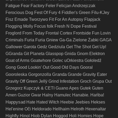
Fatigue
Fear Factory
Feler
Felicjan Andrzejczak
Ferocious Dog
Fest Of Fury 4
Fiddler's Green
Filu-KJey
Fisz Emade Tworzywo
Fit For An Autopsy
Flapjack
Flogging Molly
Focus
folk
Fresh N Dope Festival
Froglord
From Today
Frontal Cortex
Frontside
Fun Lovin
Criminals
Furia
Furia Gniew
Ga-Ga Zielone Żabki
GAGA
Gallower
Garota
Gedz
Gedziula
Get The Shot
Get Up!
GGranda
Git Planeta
Glasspop
Gnida
Gnom Elektron
Goat of Arms
Goatwhore
Golec uOrkiestra
Gołoledź
Gong
Good Lookin' Out
Good Old Days
Gooral
Granda
Gooroleska
Gorgonzolla
Grande
Gravity Eater
Gravity Off
Green Jellÿ
Grind Infestation
Groch
Grupa Out
Grzegorz Kupczyk & CETI
Guano Apes
Gutek
Guten
Amen
Guzior
Gwar
Halny
Hamulec
Hanabie.
Hańba!
Happysad
Hate
Hated Witch
Heebie Jeebies
Hekses
Hel'enine Oči
Heldorado
Hellhaim
Helroth
Hexenaltar
Highfly
Hinol
Hiob Dylan
Hoggod
Holi
Homies
Hope