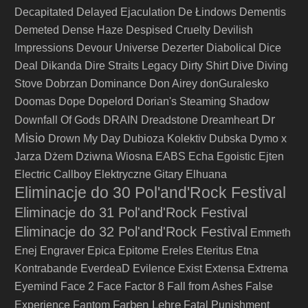
Decapitated
Delayed Ejaculation
De Łindows
Dementis
Demeted
Dense Haze
Despised Cruelty
Devilish
Impressions
Devour Universe
Dezerter
Diabolical
Dice
Deal
Dikanda
Dire Straits Legacy
Dirty Shirt
Dive
Diving
Stove
Dobrzan
Dominance
Don Airey
donGuralesko
Doomas
Dope
Dopelord
Dorian's Steaming Shadow
Dr
Downfall Of Gods
DRAIN
Dreadstone
Dreamheart
Misio
Drown My Day
Dubioza Kolektiv
Dubska
Dymo x
Jarza
Dżem
Dziwna Wiosna
EABS
Echa
Egoistic
Ejten
Electric Callboy
Elektryczne Gitary
Elhuana
Eliminacje do 30 Pol'and'Rock Festival
Eliminacje do 31 Pol'and'Rock Festival
Eliminacje do 32 Pol'and'Rock Festival
Emmeth
Enej
Engraver
Epica
Epitome
Ereles
Eteritus
Etna
Kontrabande
EverdeaD
Evilence
Exist
Extensa
Extrema
Eyemind
Face 2 Face
Factor 8
Fall from Ashes
False
Farben Lehre
Experience
Fantom
Fatal Punishment