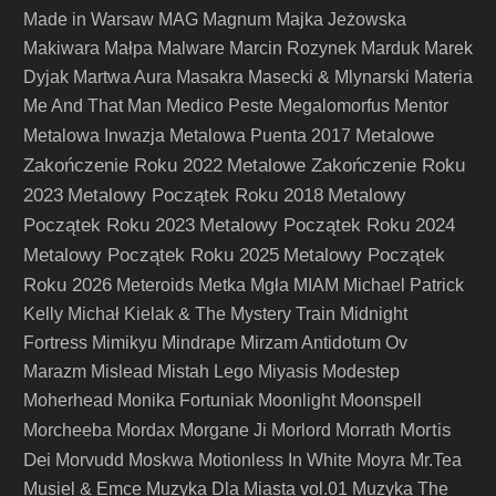
Made in Warsaw
MAG
Magnum
Majka Jeżowska
Makiwara
Małpa
Malware
Marcin Rozynek
Marduk
Marek
Dyjak
Martwa Aura
Masakra
Masecki & Mlynarski
Materia
Me And That Man
Medico Peste
Megalomorfus
Mentor
Metalowe
Metalowa Inwazja
Metalowa Puenta 2017
Zakończenie Roku 2022
Metalowe Zakończenie Roku
2023
Metalowy Początek Roku 2018
Metalowy
Początek Roku 2023
Metalowy Początek Roku 2024
Metalowy Początek Roku 2025
Metalowy Początek
Roku 2026
Meteroids
Metka
Mgła
MIAM
Michael Patrick
Kelly
Michał Kielak & The Mystery Train
Midnight
Fortress
Mimikyu
Mindrape
Mirzam Antidotum Ov
Marazm
Mislead
Mistah Lego
Miyasis
Modestep
Moherhead
Monika Fortuniak
Moonlight
Moonspell
Mortis
Morcheeba
Mordax
Morgane Ji
Morlord
Morrath
Dei
Morvudd
Moskwa
Motionless In White
Moyra
Mr.Tea
Musiel & Emce
Muzyka Dla Miasta vol.01
Muzyka The