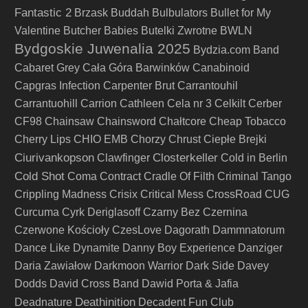
Fantastic 2
Brzask
Buddah
Bulbulators
Bullet for My
Valentine
Butcher Babies
Butelki Zwrotne
BWLN
Bydgoskie Juwenalia 2025
Bydzia.com Band
Cabaret Grey
Cała Góra Barwinków
Canabinoid
Capgras Infection
Carpenter Brut
Carrantouhil
Carrantuohill
Carrion
Cathleen
Cela nr 3
Celkilt
Cerber
CF98
Chainsaw
Chainsword
Chałtcore
Cheap Tobacco
Cherry Lips
CHIO EMB
Chorzy
Chrust
Ciepłe Brejki
Ciurivankopson
Closterkeller
Clawfinger
Cold in Berlin
Cold Shot
Coma
Contract
Cradle Of Filth
Criminal Tango
Crippling Madness
Crisix
Critical Mess
CrossRoad
CUG
Curcuma
Cyrk Deriglasoff
Czarny Bez
Czernina
Czerwone Kościoły
CzesLove
Dagorath
Dammnatorum
Dance Like Dynamite
Danny Boy Experience
Danziger
Daria Zawiałow
Darkmoon Warrior
Dark Side
Davey
Dodds
David Cross Band
Dawid Porta & Jafia
Deathinition
Deadnature
Decadent Fun Club