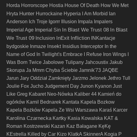
Horda
Horrorscope
Hostia
House Of Death
How We Met
Hunter
Hryta
Hurrockaine
Hyperia
I Am Morbid
Ian
Anderson
Ich Troje
Igorrr
Illusion
Impala
Impalers
In Blast We Trust 08
In Blast
Imperial Age
Imperial Sin
We Trust 09
InExit
Infliction
Inclusion
INKantacje
Insekt
bydgoskie
Inmaze
Insidius
Interceptor
In the
Name of God
In Twilight's Embrace
I Refuse
Iron Wings
I
Was Born Twice
Jabolowe Tulipany
Jahcoustix
Jakub
Skorupa
Ja Mmm Chyba Ściebie
Jamnik'73
JAQBE
Jarun
Jary Oddział Zamknięty
Jarzmo
Jelonek
Jethro Tull
Joulie Fox
Jucho
Judgement Day
Junon Kyanon
Just
Like Greg
Kabaret Neo-Nówka
Kaliber 44
Kamień do
ogórków
Kamil Bednarek
Kantata
Kapela Bozkow
Kapela Bożków
Kapela Ze Wsi Warszawa
Karaś
Karcer
Karolina Czarnecka
Kartky
Kasia Kowalska
KAT &
Roman Kostrzewski
Kazan
Kaz Bałagane
KęKę
KEstrella
Killed by Car
Kizo
KlatkA SkinnerA
Kogia P