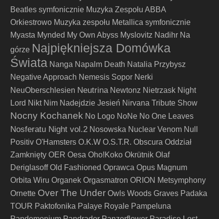
Beatles symfonicznie
Muzyka Zespołu ABBA
Orkiestrowo
Muzyka zespołu Metallica symfonicznie
Myasta
Mynded
My Own Abyss
Myslovitz
Nadihr
Na
Najpiękniejsza Domówka
górze
Świata
Nanga
Napalm Death
Natalia Przybysz
Negative Approach
Nemesis Sopor
Nerki
Neutrina
NeuOberschlesien
Newtonz
Nietrzask
Night
Lord
Nikt
Nim Nadejdzie Jesień
Nirvana Tribute Show
Nocny Kochanek
No Logo
NoNe
No One Leaves
Nosferatu Night vol.2
Nosowska
Nuclear Venom
Null
Positiv
O'Hamsters
O.K.W
O.S.T.R.
Obscura
Oddział
Zamknięty
OER
Oesa
Oho!Koko
Okrütnik
Olaf
Deriglasoff
Old Fashioned
Oprawca
Opus Magnum
Orbita Wiru
Organek
Orgasmatron
ORION Metsymphony
Over The Under
Ornette
Owls Woods Graves
Padaka
TOUR
Paktofonika
Palaye Royale
Pampeluna
Pandemonium
Pandrador
Panzerflower
Paradise Lost