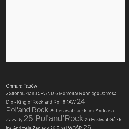
Chmura Tagów
2StronaEkranu
5RAND
6 Memoriał Ronniego Jamesa
24
Dio - King of Rock and Roll
8KAW
Pol'and'Rock
25 Festiwal Górski im. Andrzeja
25 Pol'and'Rock
Zawady
26 Festiwal Górski
26
im. Andrzeja Zawady
26 Finał WOŚP