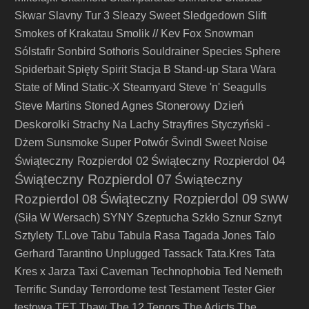
Skwar
Slavny Tur 3
Sleazy Sweet
Sledgedown
Slift
Smokes of Krakatau
Smolik // Kev Fox
Snowman
Sólstafir
Sonbird
Sothoris
Souldrainer
Species
Sphere
Spiderbait
Spięty
Spirit
Stacja B
Stand-up
Stara Wara
State of Mind
Static-X
Steamyard
Steve 'n' Seagulls
Stonerowy Dzień
Steve Martins
Stoned Agnes
Deskorolki
Strachy Na Lachy
Strayfires
Styczyński -
Dżem
Sunsmoke
Super Potwór
Švindl
Sweet Noise
Świąteczny Rozpierdol 02
Świąteczny Rozpierdol 04
Świąteczny Rozpierdol 07
Świąteczny
Świąteczny Rozpierdol 09
Rozpierdol 08
SWW
(Siła W Wersach)
SYNY
Szeptucha
Szkło
Sznur
Sznyt
Sztylety
T.Love
Tabu
Tabula Rasa
Tagada Jones
Talo
Gerhard
Tarantino Unplugged
Tassack
Tata.Kres
Tata
Kres x Jarza
Taxi Caveman
Technophobia
Ted Nemeth
Terrific Sunday
Terrordome
test
Testament
Tester Gier
testowa
TET
Thaw
The 12 Tenors
The Adicts
The