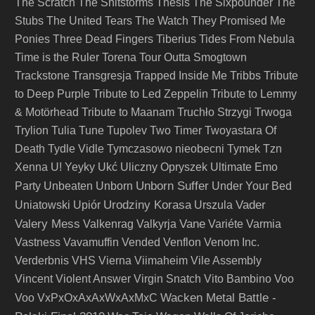
The Scratch
The Shitstorms
Thesis
The Sixpounder
The
Stubs
The United Tears
The Watch
They Promised Me
Ponies
Three Dead Fingers
Tiberius
Tides From Nebula
Time is the Ruler
Torena
Tour Outta Smogtown
Trackstone
Transgresja
Trapped Inside Me
Tribbs
Tribute
to Deep Purple
Tribute to Led Zeppelin
Tribute to Lemmy
& Motörhead
Tribute to Maanam
Truchło Strzygi
Trwoga
Trylion
Tulia
Tune
Tupolev
Two Timer
Twoyastara Of
Death
Tydle Vidle
Tymczasowo nieobecni
Tymek
Tzn
Xenna
U! Yeyky
Ukć
Uliczny Opryszek
Ultimate Emo
Unborn Suffer
Party
Unbeaten
Unborn
Under Your Bed
Urodziny Korasa
Vader
Uniatowski
Upiór
Urszula
Valery Mess
Vane
Valkenrag
Valkyrja
Variéte
Varmia
Vastness
Vavamuffin
Vended
Venflon
Venom Inc.
Verderbnis
VHS
Vierna
Viimaheim
Vile Assembly
Vincent
Violent Answer
Virgin Snatch
Vito Bambino
Voo
Wacken Metal Battle -
Voo
VxPxOxAxAxWxAxMxC