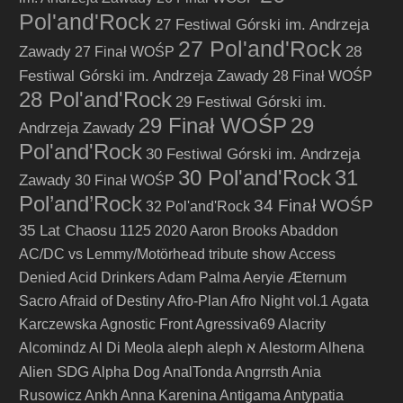
Pol'and'Rock
27 Festiwal Górski im. Andrzeja
27 Pol'and'Rock
Zawady
28
27 Finał WOŚP
Festiwal Górski im. Andrzeja Zawady
28 Finał WOŚP
28 Pol'and'Rock
29 Festiwal Górski im.
29 Finał WOŚP
29
Andrzeja Zawady
Pol'and'Rock
30 Festiwal Górski im. Andrzeja
30 Pol'and'Rock
31
Zawady
30 Finał WOŚP
Pol’and’Rock
34 Finał WOŚP
32 Pol'and'Rock
35 Lat Chaosu
1125
2020
Aaron Brooks
Abaddon
AC/DC vs Lemmy/Motörhead tribute show
Access
Denied
Acid Drinkers
Adam Palma
Aeryie
Æternum
Sacro
Afraid of Destiny
Afro-Plan
Afro Night vol.1
Agata
Karczewska
Agnostic Front
Agressiva69
Alacrity
Alcomindz
Al Di Meola
aleph
aleph א
Alestorm
Alhena
Alien SDG
Alpha Dog
AnalTonda
Angrrsth
Ania
Rusowicz
Ankh
Anna Karenina
Antigama
Antypatia