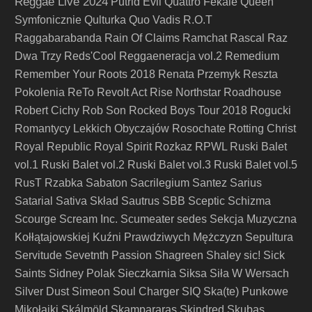
Reggae Live 2024
Putrid Evil
Quattro Fekalé
Queen
Symfonicznie
Qulturka
Quo Vadis
R.O.T
Raggabarabanda
Rain Of Claims
Ramchat
Rascal
Raz
Dwa Trzy
Reds'Cool
Reggaeneracja vol.2
Remedium
Remember Your Roots 2018
Renata Przemyk
Reszta
Pokolenia
ReTo
Revolt Act
Rise Northstar
Roadhouse
Robert Cichy
Rob Son
Rocked Boys Tour 2018
Rogucki
Romantycy Lekkich Obyczajów
Rosochate
Rotting Christ
Royal Republic
Royal Spirit
Rozkaz
RPWL
Ruski Balet
vol.1
Ruski Balet vol.2
Ruski Balet vol.3
Ruski Balet vol.5
RusT
Rzabka
Sabaton
Sacrilegium
Santez
Sarius
Satarial
Sativa Skład
Sautrus
SBB
Sceptic
Schizma
Scourge
Scream Inc.
Scumeater
sedes
Sekcja Muzyczna
Kołłątajowskiej Kuźni Prawdziwych Mężczyzn
Sepultura
Servitude
Sevetnth Passion
Shagreen
Shaley
sic!
Sick
Saints
Sidney Polak
Sieczkarnia
Siksa
Siła W Wersach
Silver Dust
Simeon Soul Charger
SIQ
Ska(te) Punkowe
Mikołajki
Skálmöld
Skampararas
Skindred
Skubas