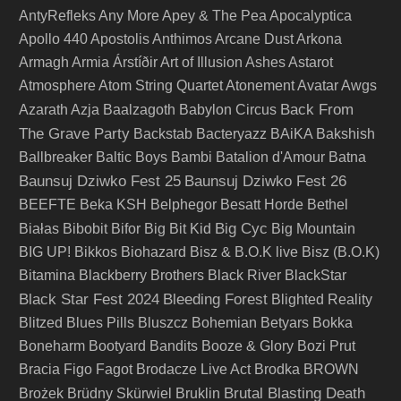
AntyRefleks
Any More
Apey & The Pea
Apocalyptica
Apollo 440
Apostolis Anthimos
Arcane Dust
Arkona
Armagh
Armia
Árstíðir
Art of Illusion
Ashes
Astarot
Atmosphere
Atom String Quartet
Atonement
Avatar
Awgs
Back From
Azarath
Azja
Baalzagoth
Babylon Circus
The Grave Party
Backstab
Bacteryazz
BAiKA
Bakshish
Ballbreaker
Baltic Boys
Bambi
Batalion d'Amour
Batna
Baunsuj Dziwko Fest 25
Baunsuj Dziwko Fest 26
BEEFTE
Beka KSH
Belphegor
Besatt Horde
Bethel
Big Cyc
Białas
Bibobit
Bifor
Big Bit Kid
Big Mountain
BIG UP!
Bikkos
Biohazard
Bisz & B.O.K live
Bisz (B.O.K)
Bitamina
Blackberry Brothers
Black River
BlackStar
Black Star Fest 2024
Bleeding Forest
Blighted Reality
Blitzed
Blues Pills
Bluszcz
Bohemian Betyars
Bokka
Boneharm
Bootyard Bandits
Booze & Glory
Bozi Prut
Bracia Figo Fagot
Brodacze Live Act
Brodka
BROWN
Brutal Blasting Death
Brożek
Brüdny Skürwiel
Bruklin