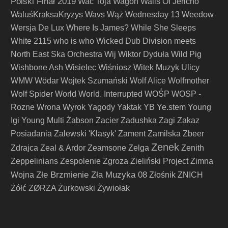
Polski Finał 2019
Wac Toja
Wagon
Walls Of Jericho
WaluśKraksaKryzys
Wavs
Wąż
Wednesday 13
Weedow
Wersja De Lux
Where Is James?
While She Sleeps
White 2115
who is who
Wicked Dub Division meets
North East Ska Orchestra
Wij
Wiktor Dyduła
Wild Pig
Wishbone Ash
Wisielec
Wiśniosz
Witek Muzyk Ulicy
WMW
Wödar
Wojtek Szumański
Wolf Alice
Wolfmother
Wolf Spider
World
World. Interrupted
WOŚP
WOSP -
Rozne
Wrona
Wyrok
Yagody
Yaktak
YB
Ye.stem
Young
Igi
Young Multi
Żabson
Zacier
Zadushka
Zagi
Zakaz
Posiadania
Zalewski 'Klasyk'
Zament
Zamilska
Zbeer
Zenek
Zdrajca
Zeal & Ardor
Zeamsone
Zelga
Zenith
Zeppelinians
Zespolenie
Zgroza
Zieliński Project
Zimna
Złe Brzmienie Zła Muzyka 08
Wojna
Złośnik
ZNICH
Żółć
ZØRZA
Żurkowski
Żywiołak