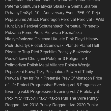
Paterna Spirituum
Patrycja Stasiak & Siema Skarbie
PchamyTenSyf - 10th Anniversary Event
PE6_01
Peja
Peja Slums Attack
Percival
Percival - Wild
Pendragon
Hunt Live
Percival Schuttenbach
Perpetual
Phrenetix
Pidżama Porno
Piersi
Pierwsza Poznańska
Niesymfoniczna Orkiestra Ukulele
Pink Floyd History
Piotr Bukartyk
Piotrek Szumowski
PlanBe
Planet Hell
Pleasure Trap
Pled Zepchlim
Poczęty-Błażewicz
Pokój nr 3
Podwórkowi Chuligani
Poligon nr 4
Polimorfizm
Polish Metal Alliance
Polska Wersja
Poparzeni Kawą Trzy
Postnatura
Power of Trinity
Prawda
Pray for Pain
Pretensje
Prey Of Monsoon
Price
Progressive Evening vol.5
of Life
Profeci
Progressive
Progressive Evening vol.7
Evening vol.6
Proletaryat
Pull The Wire
Punky
Proximity
Przybył
Ptaky
Ptaxon
Reggae Live 2018
Punky Reggae Live 2020
Punky