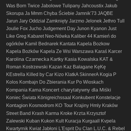
Was Born Twice
Jabolowe Tulipany
Jahcoustix
Jakub
Skorupa
Ja Mmm Chyba Ściebie
Jamnik'73
JAQBE
Jarun
Jary Oddział Zamknięty
Jarzmo
Jelonek
Jethro Tull
Joulie Fox
Jucho
Judgement Day
Junon Kyanon
Just
Like Greg
Kabaret Neo-Nówka
Kaliber 44
Kamień do
ogórków
Kamil Bednarek
Kantata
Kapela Bozkow
Kapela Bożków
Kapela Ze Wsi Warszawa
Karaś
Karcer
Karolina Czarnecka
Kartky
Kasia Kowalska
KAT &
Roman Kostrzewski
Kazan
Kaz Bałagane
KęKę
KEstrella
Killed by Car
Kizo
KlatkA SkinnerA
Kogia P
Kolos
Kombajn Do Zbierania Kur Po Wioskach
Koncert charytatywny dla Miśki
Kompania Karna
Koniec Świata
Königreichssaal
Konkubent
Konstelacje
Kontagion
KO Tour
Kosmodrom
Krajiny Hmly
Kraków
Krzta
Street Band
Krash Karma
Kroke
Krzysztof
Zalewski
Kuban
Kukon
Kult
Kuracja
Kurgaall
Kvpela
Kwartyrnik
Kwiat Jabłoni
L'Esprit Du Clan
L.U.C. & Rebel