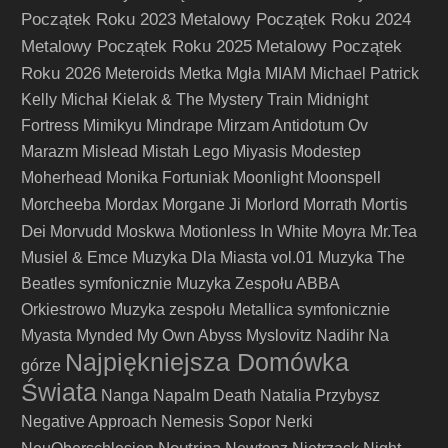
Początek Roku 2023
Metalowy Początek Roku 2024
Metalowy Początek Roku 2025
Metalowy Początek
Roku 2026
Meteroids
Metka
Mgła
MIAM
Michael Patrick
Kelly
Michał Kielak & The Mystery Train
Midnight
Fortress
Mimikyu
Mindrape
Mirzam Antidotum Ov
Marazm
Mislead
Mistah Lego
Miyasis
Modestep
Moherhead
Monika Fortuniak
Moonlight
Moonspell
Mortis
Morcheeba
Mordax
Morgane Ji
Morlord
Morrath
Dei
Morvudd
Moskwa
Motionless In White
Moyra
Mr.Tea
Musiel & Emce
Muzyka Dla Miasta vol.01
Muzyka The
Beatles symfonicznie
Muzyka Zespołu ABBA
Orkiestrowo
Muzyka zespołu Metallica symfonicznie
Myasta
Mynded
My Own Abyss
Myslovitz
Nadihr
Na
Najpiękniejsza Domówka
górze
Świata
Nanga
Napalm Death
Natalia Przybysz
Negative Approach
Nemesis Sopor
Nerki