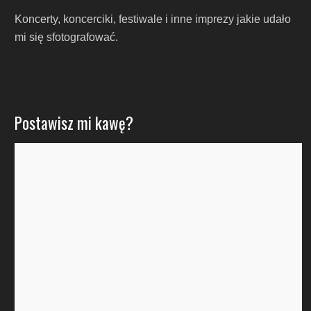
Koncerty, koncerciki, festiwale i inne imprezy jakie udało
mi się sfotografować.
Postawisz mi kawę?