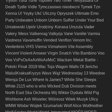
Trylion
Tulia
Tune
Tupolev
Two Timer
Twoyastara Of
Death
Tydle Vidle
Tymczasowo nieobecni
Tymek
Tzn
Xenna
U! Yeyky
Ukć
Uliczny Opryszek
Ultimate Emo
Unborn Suffer
Party
Unbeaten
Unborn
Under Your Bed
Urodziny Korasa
Vader
Uniatowski
Upiór
Urszula
Valery Mess
Vane
Valkenrag
Valkyrja
Variéte
Varmia
Vastness
Vavamuffin
Vended
Venflon
Venom Inc.
Verderbnis
VHS
Vierna
Viimaheim
Vile Assembly
Vincent
Violent Answer
Virgin Snatch
Vito Bambino
Voo
Wacken Metal Battle -
Voo
VxPxOxAxAxWxAxMxC
Polski Finał 2019
Wac Toja
Wagon
Walls Of Jericho
WaluśKraksaKryzys
Wavs
Wąż
Wednesday 13
Weedow
Wersja De Lux
Where Is James?
While She Sleeps
White 2115
who is who
Wicked Dub Division meets
North East Ska Orchestra
Wij
Wiktor Dyduła
Wild Pig
Wishbone Ash
Wisielec
Wiśniosz
Witek Muzyk Ulicy
WMW
Wödar
Wojtek Szumański
Wolf Alice
Wolfmother