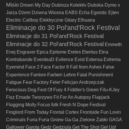
Misio
Drown My Day
Dubioza Kolektiv
Dubska
Dymo x
Jarza
Dżem
Dziwna Wiosna
EABS
Echa
Egoistic
Ejten
Electric Callboy
Elektryczne Gitary
Elhuana
Eliminacje do 30 Pol'and'Rock Festival
Eliminacje do 31 Pol'and'Rock Festival
Eliminacje do 32 Pol'and'Rock Festival
Emmeth
Enej
Engraver
Epica
Epitome
Ereles
Eteritus
Etna
Kontrabande
EverdeaD
Evilence
Exist
Extensa
Extrema
Eyemind
Face 2 Face
Factor 8
Fall from Ashes
False
Farben Lehre
Experience
Fantom
Fatal Punishment
Fatigue
Fear Factory
Feler
Felicjan Andrzejczak
Ferocious Dog
Fest Of Fury 4
Fiddler's Green
Filu-KJey
Fisz Emade Tworzywo
Fit For An Autopsy
Flapjack
Flogging Molly
Focus
folk
Fresh N Dope Festival
Froglord
From Today
Frontal Cortex
Frontside
Fun Lovin
Criminals
Furia
Furia Gniew
Ga-Ga Zielone Żabki
GAGA
Gallower
Garota
Gedz
Gedziula
Get The Shot
Get Up!