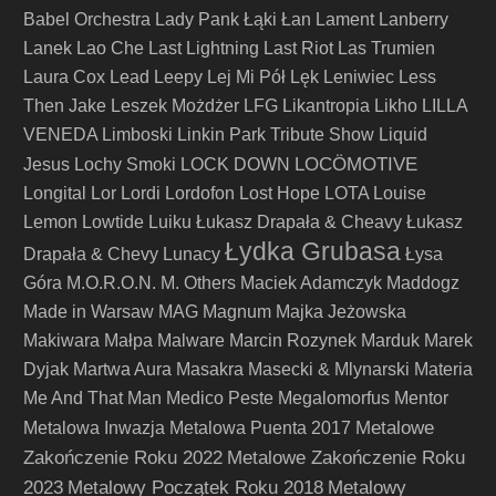
Babel Orchestra
Lady Pank
Łąki Łan
Lament
Lanberry
Lanek
Lao Che
Last Lightning
Last Riot
Las Trumien
Laura Cox
Lead
Leepy
Lej Mi Pół
Lęk
Leniwiec
Less
Then Jake
Leszek Możdżer
LFG
Likantropia
Likho
LILLA
VENEDA
Limboski
Linkin Park Tribute Show
Liquid
LOCÖMOTIVE
Jesus
Lochy Smoki
LOCK DOWN
Longital
Lor
Lordi
Lordofon
Lost Hope
LOTA
Louise
Lemon
Lowtide
Luiku
Łukasz Drapała & Cheavy
Łukasz
Łydka Grubasa
Drapała & Chevy
Lunacy
Łysa
Góra
M.O.R.O.N.
M. Others
Maciek Adamczyk
Maddogz
Made in Warsaw
MAG
Magnum
Majka Jeżowska
Makiwara
Małpa
Malware
Marcin Rozynek
Marduk
Marek
Dyjak
Martwa Aura
Masakra
Masecki & Mlynarski
Materia
Me And That Man
Medico Peste
Megalomorfus
Mentor
Metalowe
Metalowa Inwazja
Metalowa Puenta 2017
Zakończenie Roku 2022
Metalowe Zakończenie Roku
2023
Metalowy Początek Roku 2018
Metalowy