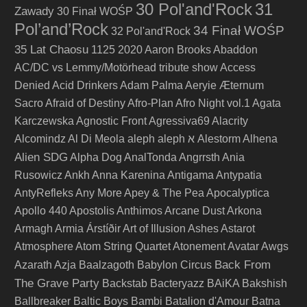
30 Pol'and'Rock
31
Zawady
30 Finał WOŚP
Pol’and’Rock
34 Finał WOŚP
32 Pol'and'Rock
35 Lat Chaosu
1125
2020
Aaron Brooks
Abaddon
AC/DC vs Lemmy/Motörhead tribute show
Access
Denied
Acid Drinkers
Adam Palma
Aeryie
Æternum
Sacro
Afraid of Destiny
Afro-Plan
Afro Night vol.1
Agata
Karczewska
Agnostic Front
Agressiva69
Alacrity
Alcomindz
Al Di Meola
aleph
aleph א
Alestorm
Alhena
Alien SDG
Alpha Dog
AnalTonda
Angrrsth
Ania
Rusowicz
Ankh
Anna Karenina
Antigama
Antypatia
AntyRefleks
Any More
Apey & The Pea
Apocalyptica
Apollo 440
Apostolis Anthimos
Arcane Dust
Arkona
Armagh
Armia
Árstíðir
Art of Illusion
Ashes
Astarot
Atmosphere
Atom String Quartet
Atonement
Avatar
Awgs
Back From
Azarath
Azja
Baalzagoth
Babylon Circus
The Grave Party
Backstab
Bacteryazz
BAiKA
Bakshish
Ballbreaker
Baltic Boys
Bambi
Batalion d'Amour
Batna