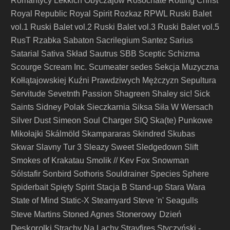
Romantycy Lekkich Obyczajów
Rosochate
Rotting Christ
Royal Republic
Royal Spirit
Rozkaz
RPWL
Ruski Balet
vol.1
Ruski Balet vol.2
Ruski Balet vol.3
Ruski Balet vol.5
RusT
Rzabka
Sabaton
Sacrilegium
Santez
Sarius
Satarial
Sativa Skład
Sautrus
SBB
Sceptic
Schizma
Scourge
Scream Inc.
Scumeater
sedes
Sekcja Muzyczna
Kołłątajowskiej Kuźni Prawdziwych Mężczyzn
Sepultura
Servitude
Sevetnth Passion
Shagreen
Shaley
sic!
Sick
Saints
Sidney Polak
Sieczkarnia
Siksa
Siła W Wersach
Silver Dust
Simeon Soul Charger
SIQ
Ska(te) Punkowe
Mikołajki
Skálmöld
Skampararas
Skindred
Skubas
Skwar
Slavny Tur 3
Sleazy Sweet
Sledgedown
Slift
Smokes of Krakatau
Smolik // Kev Fox
Snowman
Sólstafir
Sonbird
Sothoris
Souldrainer
Species
Sphere
Spiderbait
Spięty
Spirit
Stacja B
Stand-up
Stara Wara
State of Mind
Static-X
Steamyard
Steve 'n' Seagulls
Stonerowy Dzień
Steve Martins
Stoned Agnes
Deskorolki
Strachy Na Lachy
Strayfires
Styczyński -