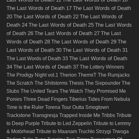
The Last Words of Death 17
The Last Words of Death
20
The Last Words of Death 22
The Last Words of
Death 24
The Last Words of Death 25
The Last Words
of Death 26
The Last Words of Death 27
The Last
Words of Death 28
The Last Words of Death 29
The
Last Words of Death 30
The Last Words of Death 31
The Last Words of Death
The Last Words of Death 33
34
The Last Words of Death 37
The Lottery Winners
The Prodigy Night vol.1
Therion
ThermiT
The Rumjacks
The Scratch
The Shitstorms
Thesis
The Sixpounder
The
Stubs
The United Tears
The Watch
They Promised Me
Ponies
Three Dead Fingers
Tiberius
Tides From Nebula
Time is the Ruler
Torena
Tour Outta Smogtown
Trackstone
Transgresja
Trapped Inside Me
Tribbs
Tribute
to Deep Purple
Tribute to Led Zeppelin
Tribute to Lemmy
& Motörhead
Tribute to Maanam
Truchło Strzygi
Trwoga