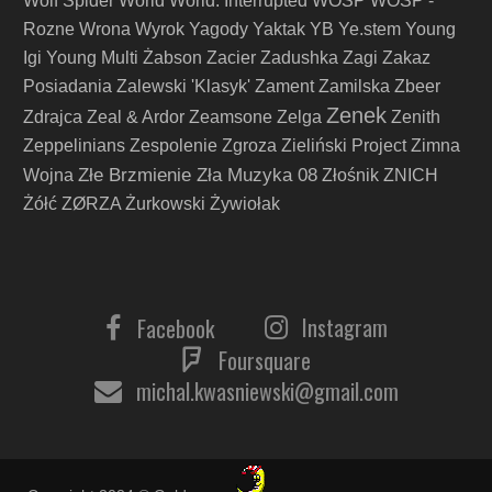
Wolf Spider
World
World. Interrupted
WOŚP
WOSP -
Rozne
Wrona
Wyrok
Yagody
Yaktak
YB
Ye.stem
Young
Igi
Young Multi
Żabson
Zacier
Zadushka
Zagi
Zakaz
Posiadania
Zalewski 'Klasyk'
Zament
Zamilska
Zbeer
Zenek
Zdrajca
Zeal & Ardor
Zeamsone
Zelga
Zenith
Zeppelinians
Zespolenie
Zgroza
Zieliński Project
Zimna
Złe Brzmienie Zła Muzyka 08
Wojna
Złośnik
ZNICH
Żółć
ZØRZA
Żurkowski
Żywiołak
Instagram
Facebook
Foursquare
michal.kwasniewski@gmail.com