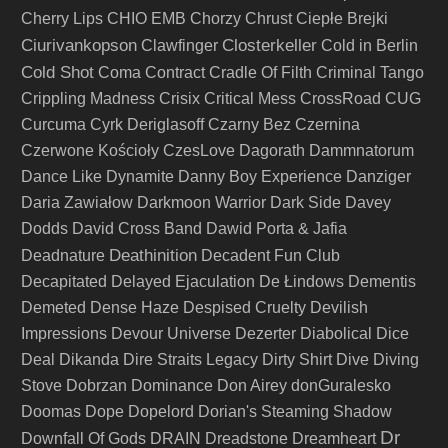
Cherry Lips
CHIO EMB
Chorzy
Chrust
Ciepłe Brejki
Ciurivankopson
Closterkeller
Clawfinger
Cold in Berlin
Cold Shot
Coma
Contract
Cradle Of Filth
Criminal Tango
Crippling Madness
Crisix
Critical Mess
CrossRoad
CUG
Curcuma
Cyrk Deriglasoff
Czarny Bez
Czernina
Czerwone Kościoły
CzesLove
Dagorath
Dammnatorum
Dance Like Dynamite
Danny Boy Experience
Danziger
Daria Zawiałow
Darkmoon Warrior
Dark Side
Davey
Dodds
David Cross Band
Dawid Porta & Jafia
Deathinition
Deadnature
Decadent Fun Club
Decapitated
Delayed Ejaculation
De Łindows
Dementis
Demeted
Dense Haze
Despised Cruelty
Devilish
Impressions
Devour Universe
Dezerter
Diabolical
Dice
Deal
Dikanda
Dire Straits Legacy
Dirty Shirt
Dive
Diving
Stove
Dobrzan
Dominance
Don Airey
donGuralesko
Doomas
Dope
Dopelord
Dorian's Steaming Shadow
Dr
Downfall Of Gods
DRAIN
Dreadstone
Dreamheart