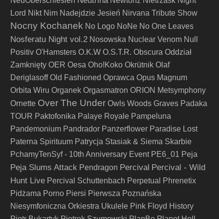
Neutrina
NeuOberschlesien
Newtonz
Nietrzask
Night
Lord
Nikt
Nim Nadejdzie Jesień
Nirvana Tribute Show
Nocny Kochanek
No Logo
NoNe
No One Leaves
Nosferatu Night vol.2
Nosowska
Nuclear Venom
Null
Positiv
O'Hamsters
O.K.W
O.S.T.R.
Obscura
Oddział
Zamknięty
OER
Oesa
Oho!Koko
Okrütnik
Olaf
Deriglasoff
Old Fashioned
Oprawca
Opus Magnum
Orbita Wiru
Organek
Orgasmatron
ORION Metsymphony
Over The Under
Ornette
Owls Woods Graves
Padaka
TOUR
Paktofonika
Palaye Royale
Pampeluna
Pandemonium
Pandrador
Panzerflower
Paradise Lost
Paterna Spirituum
Patrycja Stasiak & Siema Skarbie
PchamyTenSyf - 10th Anniversary Event
PE6_01
Peja
Peja Slums Attack
Percival
Percival - Wild
Pendragon
Hunt Live
Percival Schuttenbach
Perpetual
Phrenetix
Pidżama Porno
Piersi
Pierwsza Poznańska
Niesymfoniczna Orkiestra Ukulele
Pink Floyd History
Piotr Bukartyk
Piotrek Szumowski
PlanBe
Planet Hell