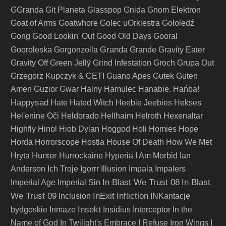
GGranda
Git Planeta
Glasspop
Gnida
Gnom Elektron
Goat of Arms
Goatwhore
Golec uOrkiestra
Gołoledź
Gong
Good Lookin' Out
Good Old Days
Gooral
Granda
Gooroleska
Gorgonzolla
Grande
Gravity Eater
Gravity Off
Green Jellÿ
Grind Infestation
Groch
Grupa Out
Grzegorz Kupczyk & CETI
Guano Apes
Gutek
Guten
Amen
Guzior
Gwar
Halny
Hamulec
Hanabie.
Hańba!
Happysad
Hate
Hated Witch
Heebie Jeebies
Hekses
Hel'enine Oči
Heldorado
Hellhaim
Helroth
Hexenaltar
Highfly
Hinol
Hiob Dylan
Hoggod
Holi
Homies
Hope
Horda
Horrorscope
Hostia
House Of Death
How We Met
Hunter
Hryta
Hurrockaine
Hyperia
I Am Morbid
Ian
Anderson
Ich Troje
Igorrr
Illusion
Impala
Impalers
In Blast We Trust 08
In Blast
Imperial Age
Imperial Sin
We Trust 09
InExit
Infliction
Inclusion
INKantacje
Insekt
bydgoskie
Inmaze
Insidius
Interceptor
In the
Name of God
In Twilight's Embrace
I Refuse
Iron Wings
I