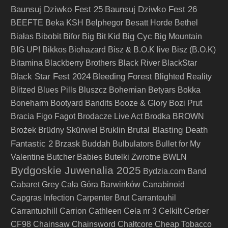
Baunsuj Dziwko Fest 25
Baunsuj Dziwko Fest 26
BEEFTE
Beka KSH
Belphegor
Besatt Horde
Bethel
Big Cyc
Białas
Bibobit
Bifor
Big Bit Kid
Big Mountain
BIG UP!
Bikkos
Biohazard
Bisz & B.O.K live
Bisz (B.O.K)
Bitamina
Blackberry Brothers
Black River
BlackStar
Black Star Fest 2024
Bleeding Forest
Blighted Reality
Blitzed
Blues Pills
Bluszcz
Bohemian Betyars
Bokka
Boneharm
Bootyard Bandits
Booze & Glory
Bozi Prut
Bracia Figo Fagot
Brodacze Live Act
Brodka
BROWN
Brutal Blasting Death
Brożek
Brüdny Skürwiel
Bruklin
Fantastic 2
Brzask
Buddah
Bulbulators
Bullet for My
Valentine
Butcher Babies
Butelki Zwrotne
BWLN
Bydgoskie Juwenalia 2025
Bydzia.com Band
Cabaret Grey
Cała Góra Barwinków
Canabinoid
Capgras Infection
Carpenter Brut
Carrantouhil
Carrantuohill
Carrion
Cathleen
Cela nr 3
Celkilt
Cerber
CF98
Chainsaw
Chainsword
Chałtcore
Cheap Tobacco