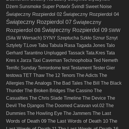
Dżem
Sunsmoke
Super Potwór
Švindl
Sweet Noise
Świąteczny Rozpierdol 02
Świąteczny Rozpierdol 04
Świąteczny Rozpierdol 07
Świąteczny
Świąteczny Rozpierdol 09
Rozpierdol 08
SWW
(Siła W Wersach)
SYNY
Szeptucha
Szkło
Sznur
Sznyt
Sztylety
T.Love
Tabu
Tabula Rasa
Tagada Jones
Talo
Gerhard
Tarantino Unplugged
Tassack
Tata.Kres
Tata
Kres x Jarza
Taxi Caveman
Technophobia
Ted Nemeth
Terrific Sunday
Terrordome
test
Testament
Tester Gier
testowa
TET
Thaw
The 12 Tenors
The Adicts
The
The Analogs
Allergies
The Bad Tales
The Bill
The Black
Thunder
The Broken Bridges
The Cassino
The
Casualties
The Chris Slade Timeline
The Device
The
Devil
The Djangos
The Doomed Caravan vol.02
The
The Last
Dummies
The Howling Eye
The Jammers
Words of Death 09
The Last Words of Death 10
The
Last Words of Death 11
The Last Words of Death 16