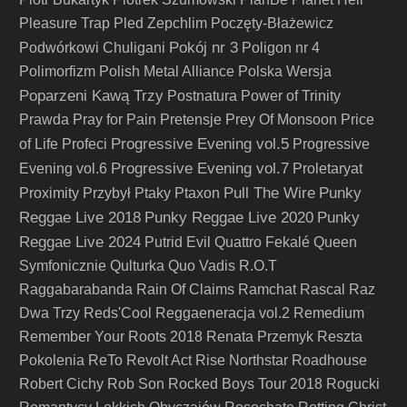
Pleasure Trap
Pled Zepchlim
Poczęty-Błażewicz
Pokój nr 3
Podwórkowi Chuligani
Poligon nr 4
Polimorfizm
Polish Metal Alliance
Polska Wersja
Poparzeni Kawą Trzy
Postnatura
Power of Trinity
Prawda
Pray for Pain
Pretensje
Prey Of Monsoon
Price
Progressive Evening vol.5
of Life
Profeci
Progressive
Progressive Evening vol.7
Evening vol.6
Proletaryat
Pull The Wire
Punky
Proximity
Przybył
Ptaky
Ptaxon
Reggae Live 2018
Punky Reggae Live 2020
Punky
Reggae Live 2024
Putrid Evil
Quattro Fekalé
Queen
Symfonicznie
Qulturka
Quo Vadis
R.O.T
Raggabarabanda
Rain Of Claims
Ramchat
Rascal
Raz
Dwa Trzy
Reds'Cool
Reggaeneracja vol.2
Remedium
Remember Your Roots 2018
Renata Przemyk
Reszta
Pokolenia
ReTo
Revolt Act
Rise Northstar
Roadhouse
Robert Cichy
Rob Son
Rocked Boys Tour 2018
Rogucki