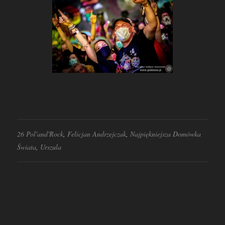
26 Pol'and'Rock
,
Felicjan Andrzejczak
,
Najpiękniejsza Domówka
Świata
,
Urszula