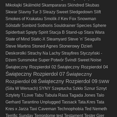
Mikołajki
Skálmöld
Skampararas
Skindred
Skubas
Skwar
Slavny Tur 3
Sleazy Sweet
Sledgedown
Slift
Smokes of Krakatau
Smolik // Kev Fox
Snowman
Sólstafir
Sonbird
Sothoris
Souldrainer
Species
Sphere
Spiderbait
Spięty
Spirit
Stacja B
Stand-up
Stara Wara
State of Mind
Static-X
Steamyard
Steve 'n' Seagulls
Stonerowy Dzień
Steve Martins
Stoned Agnes
Deskorolki
Strachy Na Lachy
Strayfires
Styczyński -
Dżem
Sunsmoke
Super Potwór
Švindl
Sweet Noise
Świąteczny Rozpierdol 02
Świąteczny Rozpierdol 04
Świąteczny Rozpierdol 07
Świąteczny
Świąteczny Rozpierdol 09
Rozpierdol 08
SWW
(Siła W Wersach)
SYNY
Szeptucha
Szkło
Sznur
Sznyt
Sztylety
T.Love
Tabu
Tabula Rasa
Tagada Jones
Talo
Gerhard
Tarantino Unplugged
Tassack
Tata.Kres
Tata
Kres x Jarza
Taxi Caveman
Technophobia
Ted Nemeth
Terrific Sunday
Terrordome
test
Testament
Tester Gier