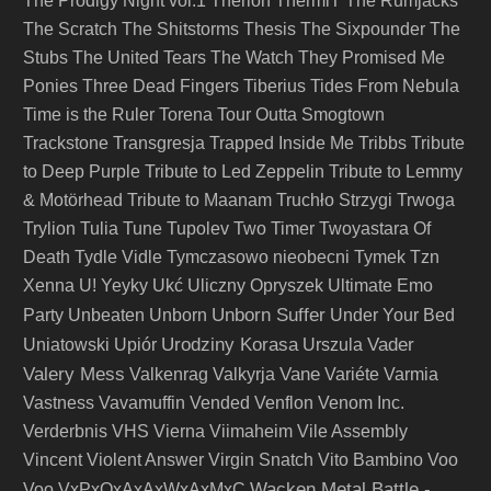
The Prodigy Night vol.1
Therion
ThermiT
The Rumjacks
The Scratch
The Shitstorms
Thesis
The Sixpounder
The
Stubs
The United Tears
The Watch
They Promised Me
Ponies
Three Dead Fingers
Tiberius
Tides From Nebula
Time is the Ruler
Torena
Tour Outta Smogtown
Trackstone
Transgresja
Trapped Inside Me
Tribbs
Tribute
to Deep Purple
Tribute to Led Zeppelin
Tribute to Lemmy
& Motörhead
Tribute to Maanam
Truchło Strzygi
Trwoga
Trylion
Tulia
Tune
Tupolev
Two Timer
Twoyastara Of
Death
Tydle Vidle
Tymczasowo nieobecni
Tymek
Tzn
Xenna
U! Yeyky
Ukć
Uliczny Opryszek
Ultimate Emo
Unborn Suffer
Party
Unbeaten
Unborn
Under Your Bed
Urodziny Korasa
Vader
Uniatowski
Upiór
Urszula
Valery Mess
Vane
Valkenrag
Valkyrja
Variéte
Varmia
Vastness
Vavamuffin
Vended
Venflon
Venom Inc.
Verderbnis
VHS
Vierna
Viimaheim
Vile Assembly
Vincent
Violent Answer
Virgin Snatch
Vito Bambino
Voo
Wacken Metal Battle -
Voo
VxPxOxAxAxWxAxMxC