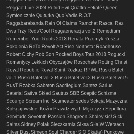
Reggae Live 2024
Putrid Evil
Quattro Fekalé
Queen
Symfonicznie
Qulturka
Quo Vadis
R.O.T
Raggabarabanda
Rain Of Claims
Ramchat
Rascal
Raz
Dwa Trzy
Reds'Cool
Reggaeneracja vol.2
Remedium
Remember Your Roots 2018
Renata Przemyk
Reszta
Pokolenia
ReTo
Revolt Act
Rise Northstar
Roadhouse
Robert Cichy
Rob Son
Rocked Boys Tour 2018
Rogucki
Romantycy Lekkich Obyczajów
Rosochate
Rotting Christ
Royal Republic
Royal Spirit
Rozkaz
RPWL
Ruski Balet
vol.1
Ruski Balet vol.2
Ruski Balet vol.3
Ruski Balet vol.5
RusT
Rzabka
Sabaton
Sacrilegium
Santez
Sarius
Satarial
Sativa Skład
Sautrus
SBB
Sceptic
Schizma
Scourge
Scream Inc.
Scumeater
sedes
Sekcja Muzyczna
Kołłątajowskiej Kuźni Prawdziwych Mężczyzn
Sepultura
Servitude
Sevetnth Passion
Shagreen
Shaley
sic!
Sick
Saints
Sidney Polak
Sieczkarnia
Siksa
Siła W Wersach
Silver Dust
Simeon Soul Charger
SIQ
Ska(te) Punkowe