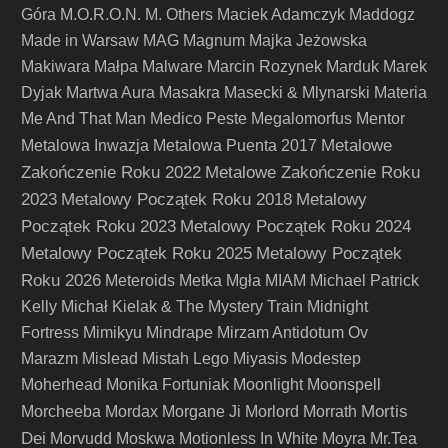
Góra
M.O.R.O.N.
M. Others
Maciek Adamczyk
Maddogz
Made in Warsaw
MAG
Magnum
Majka Jeżowska
Makiwara
Małpa
Malware
Marcin Rozynek
Marduk
Marek
Dyjak
Martwa Aura
Masakra
Masecki & Mlynarski
Materia
Me And That Man
Medico Peste
Megalomorfus
Mentor
Metalowe
Metalowa Inwazja
Metalowa Puenta 2017
Zakończenie Roku 2022
Metalowe Zakończenie Roku
2023
Metalowy Początek Roku 2018
Metalowy
Początek Roku 2023
Metalowy Początek Roku 2024
Metalowy Początek Roku 2025
Metalowy Początek
Roku 2026
Meteroids
Metka
Mgła
MIAM
Michael Patrick
Kelly
Michał Kielak & The Mystery Train
Midnight
Fortress
Mimikyu
Mindrape
Mirzam Antidotum Ov
Marazm
Mislead
Mistah Lego
Miyasis
Modestep
Moherhead
Monika Fortuniak
Moonlight
Moonspell
Mortis
Morcheeba
Mordax
Morgane Ji
Morlord
Morrath
Dei
Morvudd
Moskwa
Motionless In White
Moyra
Mr.Tea