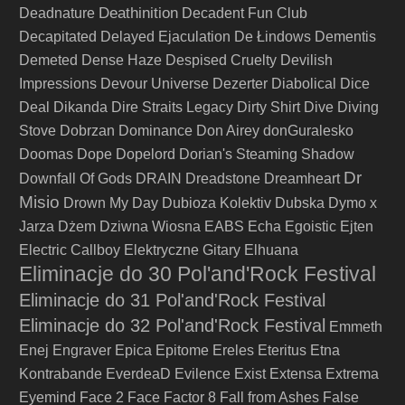
Deathinition
Deadnature
Decadent Fun Club
Decapitated
Delayed Ejaculation
De Łindows
Dementis
Demeted
Dense Haze
Despised Cruelty
Devilish
Impressions
Devour Universe
Dezerter
Diabolical
Dice
Deal
Dikanda
Dire Straits Legacy
Dirty Shirt
Dive
Diving
Stove
Dobrzan
Dominance
Don Airey
donGuralesko
Doomas
Dope
Dopelord
Dorian's Steaming Shadow
Dr
Downfall Of Gods
DRAIN
Dreadstone
Dreamheart
Misio
Drown My Day
Dubioza Kolektiv
Dubska
Dymo x
Jarza
Dżem
Dziwna Wiosna
EABS
Echa
Egoistic
Ejten
Electric Callboy
Elektryczne Gitary
Elhuana
Eliminacje do 30 Pol'and'Rock Festival
Eliminacje do 31 Pol'and'Rock Festival
Eliminacje do 32 Pol'and'Rock Festival
Emmeth
Enej
Engraver
Epica
Epitome
Ereles
Eteritus
Etna
Kontrabande
EverdeaD
Evilence
Exist
Extensa
Extrema
Eyemind
Face 2 Face
Factor 8
Fall from Ashes
False