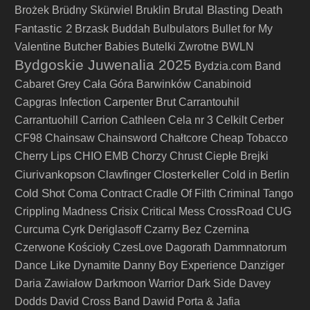
Brutal Blasting Death
Brożek
Brüdny Skürwiel
Bruklin
Fantastic 2
Brzask
Buddah
Bulbulators
Bullet for My
Valentine
Butcher Babies
Butelki Zwrotne
BWLN
Bydgoskie Juwenalia 2025
Bydzia.com Band
Cabaret Grey
Cała Góra Barwinków
Canabinoid
Capgras Infection
Carpenter Brut
Carrantouhil
Carrantuohill
Carrion
Cathleen
Cela nr 3
Celkilt
Cerber
CF98
Chainsaw
Chainsword
Chałtcore
Cheap Tobacco
Cherry Lips
CHIO EMB
Chorzy
Chrust
Ciepłe Brejki
Ciurivankopson
Closterkeller
Clawfinger
Cold in Berlin
Cold Shot
Coma
Contract
Cradle Of Filth
Criminal Tango
Crippling Madness
Crisix
Critical Mess
CrossRoad
CUG
Curcuma
Cyrk Deriglasoff
Czarny Bez
Czernina
Czerwone Kościoły
CzesLove
Dagorath
Dammnatorum
Dance Like Dynamite
Danny Boy Experience
Danziger
Daria Zawiałow
Darkmoon Warrior
Dark Side
Davey
Dodds
David Cross Band
Dawid Porta & Jafia