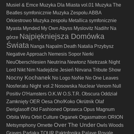
Musiel & Emce
Muzyka Dla Miasta vol.01
Muzyka The
Beatles symfonicznie
Muzyka Zespołu ABBA
Orkiestrowo
Muzyka zespołu Metallica symfonicznie
Myasta
Mynded
My Own Abyss
Myslovitz
Nadihr
Na
Najpiękniejsza Domówka
górze
Świata
Nanga
Napalm Death
Natalia Przybysz
Negative Approach
Nemesis Sopor
Nerki
Neutrina
NeuOberschlesien
Newtonz
Nietrzask
Night
Lord
Nikt
Nim Nadejdzie Jesień
Nirvana Tribute Show
Nocny Kochanek
No Logo
NoNe
No One Leaves
Nosferatu Night vol.2
Nosowska
Nuclear Venom
Null
Positiv
O'Hamsters
O.K.W
O.S.T.R.
Obscura
Oddział
Zamknięty
OER
Oesa
Oho!Koko
Okrütnik
Olaf
Deriglasoff
Old Fashioned
Oprawca
Opus Magnum
Orbita Wiru
Orbit Culture
Organek
Orgasmatron
ORION
Over The Under
Metsymphony
Ornette
Owls Woods
Graves
Padaka TOUR
Paktofonika
Palaye Royale