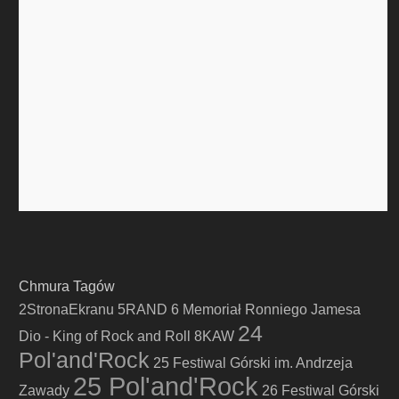
Chmura Tagów
2StronaEkranu
5RAND
6 Memoriał Ronniego Jamesa
24
Dio - King of Rock and Roll
8KAW
Pol'and'Rock
25 Festiwal Górski im. Andrzeja
25 Pol'and'Rock
Zawady
26 Festiwal Górski