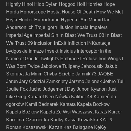
Highfly
Hinol
Hiob Dylan
Hoggod
Holi
Homies
Hope
Horda
Horrorscope
Hostia
House Of Death
How We Met
Hunter
Hryta
Hurrockaine
Hyperia
I Am Morbid
Ian
Anderson
Ich Troje
Igorrr
Illusion
Impala
Impalers
In Blast We Trust 08
In Blast
Imperial Age
Imperial Sin
We Trust 09
InExit
Infliction
Inclusion
INKantacje
Insekt
bydgoskie
Inmaze
Insidius
Interceptor
In the
Name of God
In Twilight's Embrace
I Refuse
Iron Wings
I
Was Born Twice
Jabolowe Tulipany
Jahcoustix
Jakub
Skorupa
Ja Mmm Chyba Ściebie
Jamnik'73
JAQBE
Jarun
Jary Oddział Zamknięty
Jarzmo
Jelonek
Jethro Tull
Joulie Fox
Jucho
Judgement Day
Junon Kyanon
Just
Like Greg
Kabaret Neo-Nówka
Kaliber 44
Kamień do
ogórków
Kamil Bednarek
Kantata
Kapela Bozkow
Kapela Bożków
Kapela Ze Wsi Warszawa
Karaś
Karcer
Karolina Czarnecka
Kartky
Kasia Kowalska
KAT &
Roman Kostrzewski
Kazan
Kaz Bałagane
KęKę