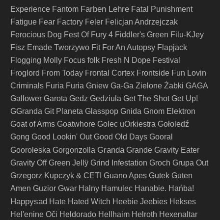
Farben Lehre
Experience
Fantom
Fatal Punishment
Fatigue
Fear Factory
Feler
Felicjan Andrzejczak
Ferocious Dog
Fest Of Fury 4
Fiddler's Green
Filu-KJey
Fisz Emade Tworzywo
Fit For An Autopsy
Flapjack
Flogging Molly
Focus
folk
Fresh N Dope Festival
Froglord
From Today
Frontal Cortex
Frontside
Fun Lovin
Criminals
Furia
Furia Gniew
Ga-Ga Zielone Żabki
GAGA
Gallower
Garota
Gedz
Gedziula
Get The Shot
Get Up!
GGranda
Git Planeta
Glasspop
Gnida
Gnom Elektron
Goat of Arms
Goatwhore
Golec uOrkiestra
Gołoledź
Gong
Good Lookin' Out
Good Old Days
Gooral
Granda
Gooroleska
Gorgonzolla
Grande
Gravity Eater
Gravity Off
Green Jellÿ
Grind Infestation
Groch
Grupa Out
Grzegorz Kupczyk & CETI
Guano Apes
Gutek
Guten
Amen
Guzior
Gwar
Halny
Hamulec
Hanabie.
Hańba!
Happysad
Hate
Hated Witch
Heebie Jeebies
Hekses
Hel'enine Oči
Heldorado
Hellhaim
Helroth
Hexenaltar