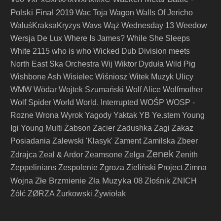
Polski Finał 2019
Wac Toja
Wagon
Walls Of Jericho
WaluśKraksaKryzys
Wavs
Wąż
Wednesday 13
Weedow
Wersja De Lux
Where Is James?
While She Sleeps
White 2115
who is who
Wicked Dub Division meets
North East Ska Orchestra
Wij
Wiktor Dyduła
Wild Pig
Wishbone Ash
Wisielec
Wiśniosz
Witek Muzyk Ulicy
WMW
Wödar
Wojtek Szumański
Wolf Alice
Wolfmother
Wolf Spider
World
World. Interrupted
WOŚP
WOSP -
Rozne
Wrona
Wyrok
Yagody
Yaktak
YB
Ye.stem
Young
Igi
Young Multi
Żabson
Zacier
Zadushka
Zagi
Zakaz
Posiadania
Zalewski 'Klasyk'
Zament
Zamilska
Zbeer
Zenek
Zdrajca
Zeal & Ardor
Zeamsone
Zelga
Zenith
Zeppelinians
Zespolenie
Zgroza
Zieliński Project
Zimna
Złe Brzmienie Zła Muzyka 08
Wojna
Złośnik
ZNICH
Żółć
ZØRZA
Żurkowski
Żywiołak