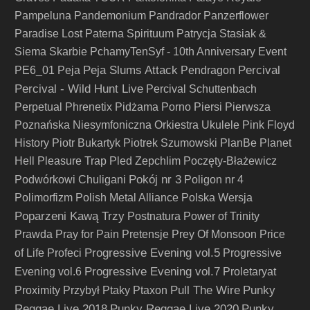
Pampeluna
Pandemonium
Pandrador
Panzerflower
Paradise Lost
Paterna Spirituum
Patrycja Stasiak &
Siema Skarbie
PchamyTenSyf - 10th Anniversary Event
Peja Slums Attack
Percival
PE6_01
Peja
Pendragon
Percival - Wild Hunt Live
Percival Schuttenbach
Perpetual
Phrenetix
Pidżama Porno
Piersi
Pierwsza
Poznańska Niesymfoniczna Orkiestra Ukulele
Pink Floyd
History
Piotr Bukartyk
Piotrek Szumowski
PlanBe
Planet
Hell
Pleasure Trap
Pled Zepchlim
Poczęty-Błażewicz
Pokój nr 3
Podwórkowi Chuligani
Poligon nr 4
Polimorfizm
Polish Metal Alliance
Polska Wersja
Poparzeni Kawą Trzy
Postnatura
Power of Trinity
Prawda
Pray for Pain
Pretensje
Prey Of Monsoon
Price
Progressive Evening vol.5
of Life
Profeci
Progressive
Progressive Evening vol.7
Evening vol.6
Proletaryat
Pull The Wire
Punky
Proximity
Przybył
Ptaky
Ptaxon
Reggae Live 2018
Punky Reggae Live 2020
Punky