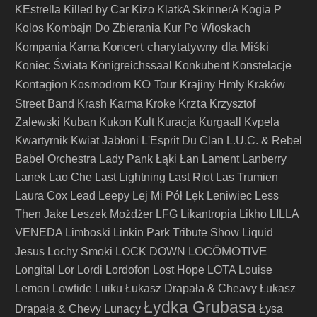
KEstrella
Killed by Car
Kizo
KlatkA SkinnerA
Kogia P
Kolos
Kombajn Do Zbierania Kur Po Wioskach
Koncert charytatywny dla Miśki
Kompania Karna
Koniec Świata
Königreichssaal
Konkubent
Konstelacje
Kontagion
KO Tour
Kosmodrom
Krajiny Hmly
Kraków
Krzta
Street Band
Krash Karma
Kroke
Krzysztof
Zalewski
Kuban
Kukon
Kult
Kuracja
Kurgaall
Kvpela
Kwartyrnik
Kwiat Jabłoni
L'Esprit Du Clan
L.U.C. & Rebel
Babel Orchestra
Lady Pank
Łąki Łan
Lament
Lanberry
Lanek
Lao Che
Last Lightning
Last Riot
Las Trumien
Laura Cox
Lead
Leepy
Lej Mi Pół
Lęk
Leniwiec
Less
Then Jake
Leszek Możdżer
LFG
Likantropia
Likho
LILLA
VENEDA
Limboski
Linkin Park Tribute Show
Liquid
LOCÖMOTIVE
Jesus
Lochy Smoki
LOCK DOWN
Longital
Lor
Lordi
Lordofon
Lost Hope
LOTA
Louise
Lemon
Lowtide
Luiku
Łukasz Drapała & Cheavy
Łukasz
Łydka Grubasa
Drapała & Chevy
Lunacy
Łysa