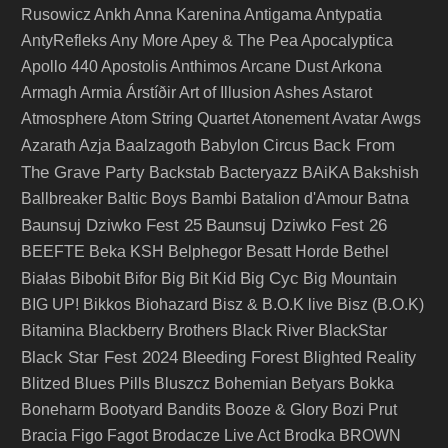
Rusowicz
Ankh
Anna Karenina
Antigama
Antypatia
AntyRefleks
Any More
Apey & The Pea
Apocalyptica
Apollo 440
Apostolis Anthimos
Arcane Dust
Arkona
Armagh
Armia
Árstíðir
Art of Illusion
Ashes
Astarot
Atmosphere
Atom String Quartet
Atonement
Avatar
Awgs
Back From
Azarath
Azja
Baalzagoth
Babylon Circus
The Grave Party
Backstab
Bacteryazz
BAiKA
Bakshish
Ballbreaker
Baltic Boys
Bambi
Batalion d'Amour
Batna
Baunsuj Dziwko Fest 25
Baunsuj Dziwko Fest 26
BEEFTE
Beka KSH
Belphegor
Besatt Horde
Bethel
Big Cyc
Białas
Bibobit
Bifor
Big Bit Kid
Big Mountain
BIG UP!
Bikkos
Biohazard
Bisz & B.O.K live
Bisz (B.O.K)
Bitamina
Blackberry Brothers
Black River
BlackStar
Black Star Fest 2024
Bleeding Forest
Blighted Reality
Blitzed
Blues Pills
Bluszcz
Bohemian Betyars
Bokka
Boneharm
Bootyard Bandits
Booze & Glory
Bozi Prut
Bracia Figo Fagot
Brodacze Live Act
Brodka
BROWN