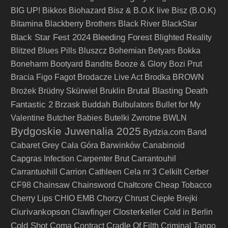
BIG UP!
Bikkos
Biohazard
Bisz & B.O.K live
Bisz (B.O.K)
Bitamina
Blackberry Brothers
Black River
BlackStar
Black Star Fest 2024
Bleeding Forest
Blighted Reality
Blitzed
Blues Pills
Bluszcz
Bohemian Betyars
Bokka
Boneharm
Bootyard Bandits
Booze & Glory
Bozi Prut
Bracia Figo Fagot
Brodacze Live Act
Brodka
BROWN
Brutal Blasting Death
Brożek
Brüdny Skürwiel
Bruklin
Fantastic 2
Brzask
Buddah
Bulbulators
Bullet for My
Valentine
Butcher Babies
Butelki Zwrotne
BWLN
Bydgoskie Juwenalia 2025
Bydzia.com Band
Cabaret Grey
Cała Góra Barwinków
Canabinoid
Capgras Infection
Carpenter Brut
Carrantouhil
Carrantuohill
Carrion
Cathleen
Cela nr 3
Celkilt
Cerber
CF98
Chainsaw
Chainsword
Chałtcore
Cheap Tobacco
Cherry Lips
CHIO EMB
Chorzy
Chrust
Ciepłe Brejki
Ciurivankopson
Closterkeller
Clawfinger
Cold in Berlin
Cold Shot
Coma
Contract
Cradle Of Filth
Criminal Tango