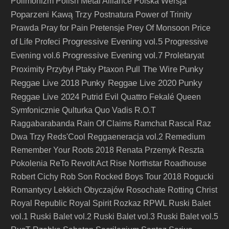
Polimorfizm
Polish Metal Alliance
Polska Wersja
Poparzeni Kawą Trzy
Postnatura
Power of Trinity
Prawda
Pray for Pain
Pretensje
Prey Of Monsoon
Price
Progressive Evening vol.5
of Life
Profeci
Progressive
Progressive Evening vol.7
Evening vol.6
Proletaryat
Pull The Wire
Punky
Proximity
Przybył
Ptaky
Ptaxon
Reggae Live 2018
Punky Reggae Live 2020
Punky
Reggae Live 2024
Putrid Evil
Quattro Fekalé
Queen
Symfonicznie
Qulturka
Quo Vadis
R.O.T
Raggabarabanda
Rain Of Claims
Ramchat
Rascal
Raz
Dwa Trzy
Reds'Cool
Reggaeneracja vol.2
Remedium
Remember Your Roots 2018
Renata Przemyk
Reszta
Pokolenia
ReTo
Revolt Act
Rise Northstar
Roadhouse
Robert Cichy
Rob Son
Rocked Boys Tour 2018
Rogucki
Romantycy Lekkich Obyczajów
Rosochate
Rotting Christ
Royal Republic
Royal Spirit
Rozkaz
RPWL
Ruski Balet
vol.1
Ruski Balet vol.2
Ruski Balet vol.3
Ruski Balet vol.5