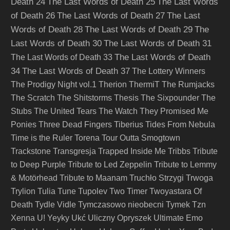
Death 24
The Last Words of Death 25
The Last Words
of Death 26
The Last Words of Death 27
The Last
Words of Death 28
The Last Words of Death 29
The
Last Words of Death 30
The Last Words of Death 31
The Last Words of Death
The Last Words of Death 33
34
The Last Words of Death 37
The Lottery Winners
The Prodigy Night vol.1
Therion
ThermiT
The Rumjacks
The Scratch
The Shitstorms
Thesis
The Sixpounder
The
Stubs
The United Tears
The Watch
They Promised Me
Ponies
Three Dead Fingers
Tiberius
Tides From Nebula
Time is the Ruler
Torena
Tour Outta Smogtown
Trackstone
Transgresja
Trapped Inside Me
Tribbs
Tribute
to Deep Purple
Tribute to Led Zeppelin
Tribute to Lemmy
& Motörhead
Tribute to Maanam
Truchło Strzygi
Trwoga
Trylion
Tulia
Tune
Tupolev
Two Timer
Twoyastara Of
Death
Tydle Vidle
Tymczasowo nieobecni
Tymek
Tzn
Xenna
U! Yeyky
Ukć
Uliczny Opryszek
Ultimate Emo