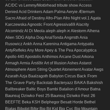
AC/DC vs Lemmy/Motörhead tribute show
Access
Denied
Acid Drinkers
Adam Palma
Aeryie
Æternum
Sacro
Afraid of Destiny
Afro-Plan
Afro Night vol.1
Agata
Karczewska
Agnostic Front
Agressiva69
Alacrity
Alcomindz
Al Di Meola
aleph
aleph א
Alestorm
Alhena
Alien SDG
Alpha Dog
AnalTonda
Angrrsth
Ania
Rusowicz
Ankh
Anna Karenina
Antigama
Antypatia
AntyRefleks
Any More
Apey & The Pea
Apocalyptica
Apollo 440
Apostolis Anthimos
Arcane Dust
Arkona
Armagh
Armia
Árstíðir
Art of Illusion
Ashes
Astarot
Atmosphere
Atom String Quartet
Atonement
Avatar
Awgs
Back From
Azarath
Azja
Baalzagoth
Babylon Circus
The Grave Party
Backstab
Bacteryazz
BAiKA
Bakshish
Ballbreaker
Baltic Boys
Bambi
Batalion d'Amour
Batna
Baunsuj Dziwko Fest 25
Baunsuj Dziwko Fest 26
BEEFTE
Beka KSH
Belphegor
Besatt Horde
Bethel
Big Cyc
Białas
Bibobit
Bifor
Big Bit Kid
Big Mountain