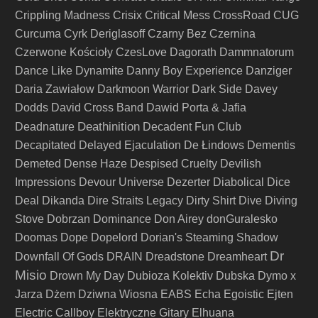
Crippling Madness
Crisix
Critical Mess
CrossRoad
CUG
Curcuma
Cyrk Deriglasoff
Czarny Bez
Czernina
Czerwone Kościoły
CzesLove
Dagorath
Dammnatorum
Dance Like Dynamite
Danny Boy Experience
Danziger
Daria Zawiałow
Darkmoon Warrior
Dark Side
Davey
Dodds
David Cross Band
Dawid Porta & Jafia
Deathinition
Deadnature
Decadent Fun Club
Decapitated
Delayed Ejaculation
De Łindows
Dementis
Demeted
Dense Haze
Despised Cruelty
Devilish
Impressions
Devour Universe
Dezerter
Diabolical
Dice
Deal
Dikanda
Dire Straits Legacy
Dirty Shirt
Dive
Diving
Stove
Dobrzan
Dominance
Don Airey
donGuralesko
Doomas
Dope
Dopelord
Dorian's Steaming Shadow
Dr
Downfall Of Gods
DRAIN
Dreadstone
Dreamheart
Misio
Drown My Day
Dubioza Kolektiv
Dubska
Dymo x
Jarza
Dżem
Dziwna Wiosna
EABS
Echa
Egoistic
Ejten
Electric Callboy
Elektryczne Gitary
Elhuana