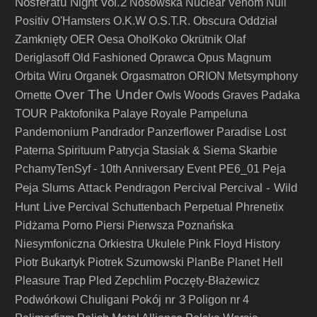
Nosferatu Night vol.2
Nosowska
Nuclear Venom
Null
Positiv
O'Hamsters
O.K.W
O.S.T.R.
Obscura
Oddział
Zamknięty
OER
Oesa
Oho!Koko
Okrütnik
Olaf
Deriglasoff
Old Fashioned
Oprawca
Opus Magnum
Orbita Wiru
Organek
Orgasmatron
ORION Metsymphony
Over The Under
Ornette
Owls Woods Graves
Padaka
TOUR
Paktofonika
Palaye Royale
Pampeluna
Pandemonium
Pandrador
Panzerflower
Paradise Lost
Paterna Spirituum
Patrycja Stasiak & Siema Skarbie
PchamyTenSyf - 10th Anniversary Event
PE6_01
Peja
Peja Slums Attack
Percival
Percival - Wild
Pendragon
Hunt Live
Percival Schuttenbach
Perpetual
Phrenetix
Pidżama Porno
Piersi
Pierwsza Poznańska
Niesymfoniczna Orkiestra Ukulele
Pink Floyd History
Piotr Bukartyk
Piotrek Szumowski
PlanBe
Planet Hell
Pleasure Trap
Pled Zepchlim
Poczęty-Błażewicz
Pokój nr 3
Podwórkowi Chuligani
Poligon nr 4