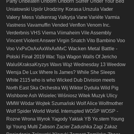
Unborn Suffer
Party
Unbeaten
Unborn
Under Your Bed
Urodziny Korasa
Vader
Uniatowski
Upiór
Urszula
Valery Mess
Vane
Valkenrag
Valkyrja
Variéte
Varmia
Vastness
Vavamuffin
Vended
Venflon
Venom Inc.
Verderbnis
VHS
Vierna
Viimaheim
Vile Assembly
Vincent
Violent Answer
Virgin Snatch
Vito Bambino
Voo
Wacken Metal Battle -
Voo
VxPxOxAxAxWxAxMxC
Polski Finał 2019
Wac Toja
Wagon
Walls Of Jericho
WaluśKraksaKryzys
Wavs
Wąż
Wednesday 13
Weedow
Wersja De Lux
Where Is James?
While She Sleeps
White 2115
who is who
Wicked Dub Division meets
North East Ska Orchestra
Wij
Wiktor Dyduła
Wild Pig
Wishbone Ash
Wisielec
Wiśniosz
Witek Muzyk Ulicy
WMW
Wödar
Wojtek Szumański
Wolf Alice
Wolfmother
Wolf Spider
World
World. Interrupted
WOŚP
WOSP -
Rozne
Wrona
Wyrok
Yagody
Yaktak
YB
Ye.stem
Young
Igi
Young Multi
Żabson
Zacier
Zadushka
Zagi
Zakaz