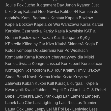
Joulie Fox
Jucho
Judgement Day
Junon Kyanon
Just
Like Greg
Kabaret Neo-Nówka
Kaliber 44
Kamień do
ogórków
Kamil Bednarek
Kantata
Kapela Bozkow
Kapela Bożków
Kapela Ze Wsi Warszawa
Karaś
Karcer
Karolina Czarnecka
Kartky
Kasia Kowalska
KAT &
Roman Kostrzewski
Kazan
Kaz Bałagane
KęKę
KEstrella
Killed by Car
Kizo
KlatkA SkinnerA
Kogia P
Kolos
Kombajn Do Zbierania Kur Po Wioskach
Koncert charytatywny dla Miśki
Kompania Karna
Koniec Świata
Königreichssaal
Konkubent
Konstelacje
Kontagion
KO Tour
Kosmodrom
Krajiny Hmly
Kraków
Krzta
Street Band
Krash Karma
Kroke
Krzysztof
Zalewski
Kuban
Kukon
Kult
Kuracja
Kurgaall
Kvpela
Kwartyrnik
Kwiat Jabłoni
L'Esprit Du Clan
L.U.C. & Rebel
Babel Orchestra
Lady Pank
Łąki Łan
Lament
Lanberry
Lanek
Lao Che
Last Lightning
Last Riot
Las Trumien
Laura Cox
Lead
Leepy
Lej Mi Pół
Lęk
Leniwiec
Less