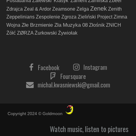
Posiadania
Zalewski 'Klasyk'
Zament
Zamilska
Zbeer
Zenek
Zdrajca
Zeal & Ardor
Zeamsone
Zelga
Zenith
Zeppelinians
Zespolenie
Zgroza
Zieliński Project
Zimna
Złe Brzmienie Zła Muzyka 08
Wojna
Złośnik
ZNICH
Żółć
ZØRZA
Żurkowski
Żywiołak
Instagram
Facebook
Foursquare
michal.kwasniewski@gmail.com
Copyright 2024 © Goldmoon
Watch music, listen to pictures