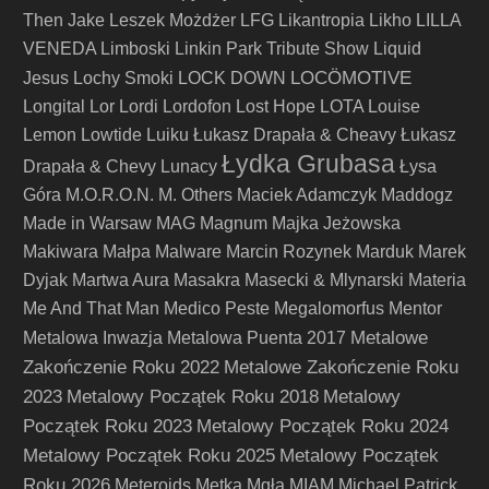
Then Jake
Leszek Możdżer
LFG
Likantropia
Likho
LILLA
VENEDA
Limboski
Linkin Park Tribute Show
Liquid
LOCÖMOTIVE
Jesus
Lochy Smoki
LOCK DOWN
Longital
Lor
Lordi
Lordofon
Lost Hope
LOTA
Louise
Lemon
Lowtide
Luiku
Łukasz Drapała & Cheavy
Łukasz
Łydka Grubasa
Drapała & Chevy
Lunacy
Łysa
Góra
M.O.R.O.N.
M. Others
Maciek Adamczyk
Maddogz
Made in Warsaw
MAG
Magnum
Majka Jeżowska
Makiwara
Małpa
Malware
Marcin Rozynek
Marduk
Marek
Dyjak
Martwa Aura
Masakra
Masecki & Mlynarski
Materia
Me And That Man
Medico Peste
Megalomorfus
Mentor
Metalowe
Metalowa Inwazja
Metalowa Puenta 2017
Zakończenie Roku 2022
Metalowe Zakończenie Roku
2023
Metalowy Początek Roku 2018
Metalowy
Początek Roku 2023
Metalowy Początek Roku 2024
Metalowy Początek Roku 2025
Metalowy Początek
Roku 2026
Meteroids
Metka
Mgła
MIAM
Michael Patrick