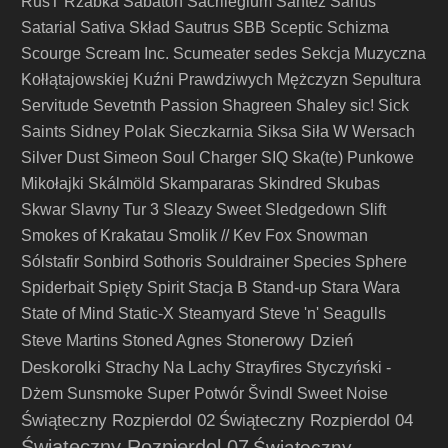
RusT
Rzabka
Sabaton
Sacrilegium
Santez
Sarius
Satarial
Sativa Skład
Sautrus
SBB
Sceptic
Schizma
Scourge
Scream Inc.
Scumeater
sedes
Sekcja Muzyczna
Kołłątajowskiej Kuźni Prawdziwych Mężczyzn
Sepultura
Servitude
Sevetnth Passion
Shagreen
Shaley
sic!
Sick
Saints
Sidney Polak
Sieczkarnia
Siksa
Siła W Wersach
Silver Dust
Simeon Soul Charger
SIQ
Ska(te) Punkowe
Mikołajki
Skálmöld
Skampararas
Skindred
Skubas
Skwar
Slavny Tur 3
Sleazy Sweet
Sledgedown
Slift
Smokes of Krakatau
Smolik // Kev Fox
Snowman
Sólstafir
Sonbird
Sothoris
Souldrainer
Species
Sphere
Spiderbait
Spięty
Spirit
Stacja B
Stand-up
Stara Wara
State of Mind
Static-X
Steamyard
Steve 'n' Seagulls
Stonerowy Dzień
Steve Martins
Stoned Agnes
Deskorolki
Strachy Na Lachy
Strayfires
Styczyński -
Dżem
Sunsmoke
Super Potwór
Švindl
Sweet Noise
Świąteczny Rozpierdol 02
Świąteczny Rozpierdol 04
Świąteczny Rozpierdol 07
Świąteczny