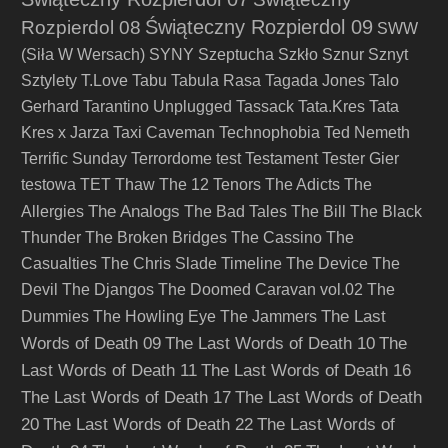
Świąteczny Rozpierdol 09
Rozpierdol 08
SWW
(Siła W Wersach)
SYNY
Szeptucha
Szkło
Sznur
Sznyt
Sztylety
T.Love
Tabu
Tabula Rasa
Tagada Jones
Talo
Gerhard
Tarantino Unplugged
Tassack
Tata.Kres
Tata
Kres x Jarza
Taxi Caveman
Technophobia
Ted Nemeth
Terrific Sunday
Terrordome
test
Testament
Tester Gier
testowa
TET
Thaw
The 12 Tenors
The Adicts
The
The Analogs
Allergies
The Bad Tales
The Bill
The Black
Thunder
The Broken Bridges
The Cassino
The
Casualties
The Chris Slade Timeline
The Device
The
Devil
The Djangos
The Doomed Caravan vol.02
The
The Last
Dummies
The Howling Eye
The Jammers
Words of Death 09
The Last Words of Death 10
The
Last Words of Death 11
The Last Words of Death 16
The Last Words of Death 17
The Last Words of Death
20
The Last Words of Death 22
The Last Words of