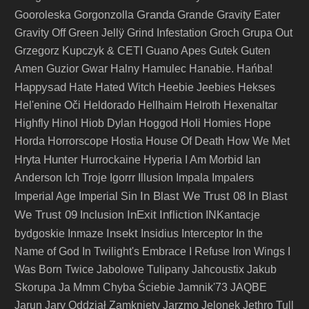
Granda
Gooroleska
Gorgonzolla
Grande
Gravity Eater
Gravity Off
Green Jellÿ
Grind Infestation
Groch
Grupa Out
Grzegorz Kupczyk & CETI
Guano Apes
Gutek
Guten
Amen
Guzior
Gwar
Halny
Hamulec
Hanabie.
Hańba!
Happysad
Hate
Hated Witch
Heebie Jeebies
Hekses
Hel'enine Oči
Heldorado
Hellhaim
Helroth
Hexenaltar
Highfly
Hinol
Hiob Dylan
Hoggod
Holi
Homies
Hope
Horda
Horrorscope
Hostia
House Of Death
How We Met
Hunter
Hryta
Hurrockaine
Hyperia
I Am Morbid
Ian
Anderson
Ich Troje
Igorrr
Illusion
Impala
Impalers
In Blast We Trust 08
In Blast
Imperial Age
Imperial Sin
We Trust 09
InExit
Infliction
Inclusion
INKantacje
Insekt
bydgoskie
Inmaze
Insidius
Interceptor
In the
Name of God
In Twilight's Embrace
I Refuse
Iron Wings
I
Was Born Twice
Jabolowe Tulipany
Jahcoustix
Jakub
Skorupa
Ja Mmm Chyba Ściebie
Jamnik'73
JAQBE
Jarun
Jary Oddział Zamknięty
Jarzmo
Jelonek
Jethro Tull