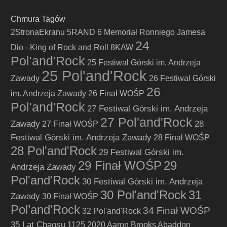
Chmura Tagów
2StronaEkranu
5RAND
6 Memoriał Ronniego Jamesa
24
Dio - King of Rock and Roll
8KAW
Pol'and'Rock
25 Festiwal Górski im. Andrzeja
25 Pol'and'Rock
Zawady
26 Festiwal Górski
26
im. Andrzeja Zawady
26 Finał WOŚP
Pol'and'Rock
27 Festiwal Górski im. Andrzeja
27 Pol'and'Rock
Zawady
28
27 Finał WOŚP
Festiwal Górski im. Andrzeja Zawady
28 Finał WOŚP
28 Pol'and'Rock
29 Festiwal Górski im.
29 Finał WOŚP
29
Andrzeja Zawady
Pol'and'Rock
30 Festiwal Górski im. Andrzeja
30 Pol'and'Rock
31
Zawady
30 Finał WOŚP
Pol’and’Rock
34 Finał WOŚP
32 Pol'and'Rock
35 Lat Chaosu
1125
2020
Aaron Brooks
Abaddon