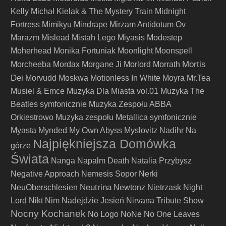
Kelly
Michał Kielak & The Mystery Train
Midnight
Fortress
Mimikyu
Mindrape
Mirzam Antidotum Ov
Marazm
Mislead
Mistah Lego
Miyasis
Modestep
Moherhead
Monika Fortuniak
Moonlight
Moonspell
Mortis
Morcheeba
Mordax
Morgane Ji
Morlord
Morrath
Dei
Morvudd
Moskwa
Motionless In White
Moyra
Mr.Tea
Musiel & Emce
Muzyka Dla Miasta vol.01
Muzyka The
Beatles symfonicznie
Muzyka Zespołu ABBA
Orkiestrowo
Muzyka zespołu Metallica symfonicznie
Myasta
Mynded
My Own Abyss
Myslovitz
Nadihr
Na
Najpiękniejsza Domówka
górze
Świata
Nanga
Napalm Death
Natalia Przybysz
Negative Approach
Nemesis Sopor
Nerki
Neutrina
NeuOberschlesien
Newtonz
Nietrzask
Night
Lord
Nikt
Nim Nadejdzie Jesień
Nirvana Tribute Show
Nocny Kochanek
No Logo
NoNe
No One Leaves