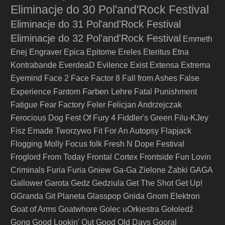
Eliminacje do 30 Pol'and'Rock Festival
Eliminacje do 31 Pol'and'Rock Festival
Eliminacje do 32 Pol'and'Rock Festival
Emmeth
Enej
Engraver
Epica
Epitome
Ereles
Eteritus
Etna
Kontrabande
EverdeaD
Evilence
Exist
Extensa
Extrema
Eyemind
Face 2 Face
Factor 8
Fall from Ashes
False
Farben Lehre
Experience
Fantom
Fatal Punishment
Fatigue
Fear Factory
Feler
Felicjan Andrzejczak
Ferocious Dog
Fest Of Fury 4
Fiddler's Green
Filu-KJey
Fisz Emade Tworzywo
Fit For An Autopsy
Flapjack
Flogging Molly
Focus
folk
Fresh N Dope Festival
Froglord
From Today
Frontal Cortex
Frontside
Fun Lovin
Criminals
Furia
Furia Gniew
Ga-Ga Zielone Żabki
GAGA
Gallower
Garota
Gedz
Gedziula
Get The Shot
Get Up!
GGranda
Git Planeta
Glasspop
Gnida
Gnom Elektron
Goat of Arms
Goatwhore
Golec uOrkiestra
Gołoledź
Gong
Good Lookin' Out
Good Old Days
Gooral