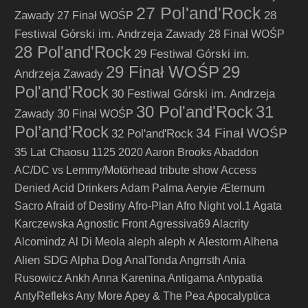
27 Pol'and'Rock
Zawady
28
27 Finał WOŚP
Festiwal Górski im. Andrzeja Zawady
28 Finał WOŚP
28 Pol'and'Rock
29 Festiwal Górski im.
29 Finał WOŚP
29
Andrzeja Zawady
Pol'and'Rock
30 Festiwal Górski im. Andrzeja
30 Pol'and'Rock
31
Zawady
30 Finał WOŚP
Pol’and’Rock
34 Finał WOŚP
32 Pol'and'Rock
35 Lat Chaosu
1125
2020
Aaron Brooks
Abaddon
AC/DC vs Lemmy/Motörhead tribute show
Access
Denied
Acid Drinkers
Adam Palma
Aeryie
Æternum
Sacro
Afraid of Destiny
Afro-Plan
Afro Night vol.1
Agata
Karczewska
Agnostic Front
Agressiva69
Alacrity
Alcomindz
Al Di Meola
aleph
aleph א
Alestorm
Alhena
Alien SDG
Alpha Dog
AnalTonda
Angrrsth
Ania
Rusowicz
Ankh
Anna Karenina
Antigama
Antypatia
AntyRefleks
Any More
Apey & The Pea
Apocalyptica