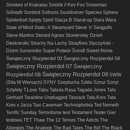
Smokes of Krakatau
Smolik // Kev Fox
Snowman
Sólstafir
Sonbird
Sothoris
Souldrainer
Species
Sphere
Spiderbait
Spięty
Spirit
Stacja B
Stand-up
Stara Wara
State of Mind
Static-X
Steamyard
Steve 'n' Seagulls
Stonerowy Dzień
Steve Martins
Stoned Agnes
Deskorolki
Strachy Na Lachy
Strayfires
Styczyński -
Dżem
Sunsmoke
Super Potwór
Švindl
Sweet Noise
Świąteczny Rozpierdol 02
Świąteczny Rozpierdol 04
Świąteczny Rozpierdol 07
Świąteczny
Świąteczny Rozpierdol 09
Rozpierdol 08
SWW
(Siła W Wersach)
SYNY
Szeptucha
Szkło
Sznur
Sznyt
Sztylety
T.Love
Tabu
Tabula Rasa
Tagada Jones
Talo
Gerhard
Tarantino Unplugged
Tassack
Tata.Kres
Tata
Kres x Jarza
Taxi Caveman
Technophobia
Ted Nemeth
Terrific Sunday
Terrordome
test
Testament
Tester Gier
testowa
TET
Thaw
The 12 Tenors
The Adicts
The
The Analogs
Allergies
The Bad Tales
The Bill
The Black