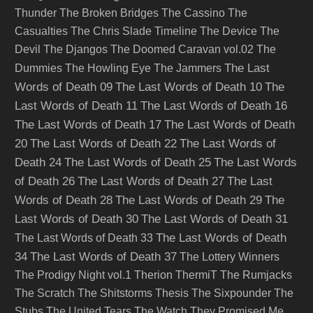
Thunder
The Broken Bridges
The Cassino
The
Casualties
The Chris Slade Timeline
The Device
The
Devil
The Djangos
The Doomed Caravan vol.02
The
The Last
Dummies
The Howling Eye
The Jammers
Words of Death 09
The Last Words of Death 10
The
Last Words of Death 11
The Last Words of Death 16
The Last Words of Death 17
The Last Words of Death
20
The Last Words of Death 22
The Last Words of
Death 24
The Last Words of Death 25
The Last Words
of Death 26
The Last Words of Death 27
The Last
Words of Death 28
The Last Words of Death 29
The
Last Words of Death 30
The Last Words of Death 31
The Last Words of Death
The Last Words of Death 33
34
The Last Words of Death 37
The Lottery Winners
The Prodigy Night vol.1
Therion
ThermiT
The Rumjacks
The Scratch
The Shitstorms
Thesis
The Sixpounder
The
Stubs
The United Tears
The Watch
They Promised Me