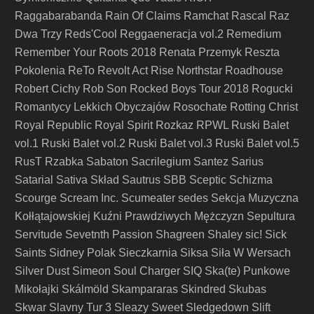
Raggabarabanda
Rain Of Claims
Ramchat
Rascal
Raz
Dwa Trzy
Reds'Cool
Reggaeneracja vol.2
Remedium
Remember Your Roots 2018
Renata Przemyk
Reszta
Pokolenia
ReTo
Revolt Act
Rise Northstar
Roadhouse
Robert Cichy
Rob Son
Rocked Boys Tour 2018
Rogucki
Romantycy Lekkich Obyczajów
Rosochate
Rotting Christ
Royal Republic
Royal Spirit
Rozkaz
RPWL
Ruski Balet
vol.1
Ruski Balet vol.2
Ruski Balet vol.3
Ruski Balet vol.5
RusT
Rzabka
Sabaton
Sacrilegium
Santez
Sarius
Satarial
Sativa Skład
Sautrus
SBB
Sceptic
Schizma
Scourge
Scream Inc.
Scumeater
sedes
Sekcja Muzyczna
Kołłątajowskiej Kuźni Prawdziwych Mężczyzn
Sepultura
Servitude
Sevetnth Passion
Shagreen
Shaley
sic!
Sick
Saints
Sidney Polak
Sieczkarnia
Siksa
Siła W Wersach
Silver Dust
Simeon Soul Charger
SIQ
Ska(te) Punkowe
Mikołajki
Skálmöld
Skampararas
Skindred
Skubas
Skwar
Slavny Tur 3
Sleazy Sweet
Sledgedown
Slift