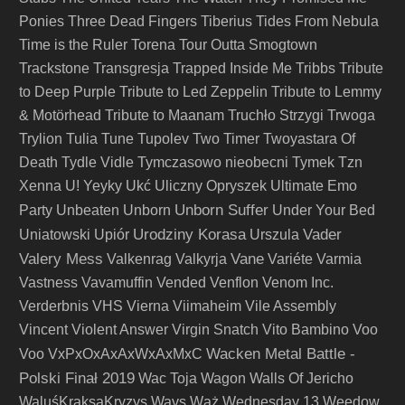
Ponies
Three Dead Fingers
Tiberius
Tides From Nebula
Time is the Ruler
Torena
Tour Outta Smogtown
Trackstone
Transgresja
Trapped Inside Me
Tribbs
Tribute
to Deep Purple
Tribute to Led Zeppelin
Tribute to Lemmy
& Motörhead
Tribute to Maanam
Truchło Strzygi
Trwoga
Trylion
Tulia
Tune
Tupolev
Two Timer
Twoyastara Of
Death
Tydle Vidle
Tymczasowo nieobecni
Tymek
Tzn
Xenna
U! Yeyky
Ukć
Uliczny Opryszek
Ultimate Emo
Unborn Suffer
Party
Unbeaten
Unborn
Under Your Bed
Urodziny Korasa
Vader
Uniatowski
Upiór
Urszula
Valery Mess
Vane
Valkenrag
Valkyrja
Variéte
Varmia
Vastness
Vavamuffin
Vended
Venflon
Venom Inc.
Verderbnis
VHS
Vierna
Viimaheim
Vile Assembly
Vincent
Violent Answer
Virgin Snatch
Vito Bambino
Voo
Wacken Metal Battle -
Voo
VxPxOxAxAxWxAxMxC
Polski Finał 2019
Wac Toja
Wagon
Walls Of Jericho
WaluśKraksaKryzys
Wavs
Wąż
Wednesday 13
Weedow