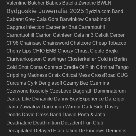
Valentine
Butcher Babies
Butelki Zwrotne
BWLN
Bydgoskie Juwenalia 2025
Bydzia.com Band
Cabaret Grey
Cała Góra Barwinków
Canabinoid
Capgras Infection
Carpenter Brut
Carrantouhil
Carrantuohill
Carrion
Cathleen
Cela nr 3
Celkilt
Cerber
CF98
Chainsaw
Chainsword
Chałtcore
Cheap Tobacco
Cherry Lips
CHIO EMB
Chorzy
Chrust
Ciepłe Brejki
Ciurivankopson
Closterkeller
Clawfinger
Cold in Berlin
Cold Shot
Coma
Contract
Cradle Of Filth
Criminal Tango
Crippling Madness
Crisix
Critical Mess
CrossRoad
CUG
Curcuma
Cyrk Deriglasoff
Czarny Bez
Czernina
Czerwone Kościoły
CzesLove
Dagorath
Dammnatorum
Dance Like Dynamite
Danny Boy Experience
Danziger
Daria Zawiałow
Darkmoon Warrior
Dark Side
Davey
Dodds
David Cross Band
Dawid Porta & Jafia
Deathinition
Deadnature
Decadent Fun Club
Decapitated
Delayed Ejaculation
De Łindows
Dementis