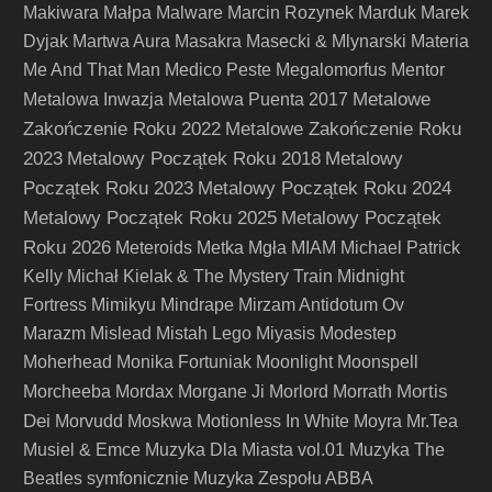
Makiwara
Małpa
Malware
Marcin Rozynek
Marduk
Marek
Dyjak
Martwa Aura
Masakra
Masecki & Mlynarski
Materia
Me And That Man
Medico Peste
Megalomorfus
Mentor
Metalowe
Metalowa Inwazja
Metalowa Puenta 2017
Zakończenie Roku 2022
Metalowe Zakończenie Roku
2023
Metalowy Początek Roku 2018
Metalowy
Początek Roku 2023
Metalowy Początek Roku 2024
Metalowy Początek Roku 2025
Metalowy Początek
Roku 2026
Meteroids
Metka
Mgła
MIAM
Michael Patrick
Kelly
Michał Kielak & The Mystery Train
Midnight
Fortress
Mimikyu
Mindrape
Mirzam Antidotum Ov
Marazm
Mislead
Mistah Lego
Miyasis
Modestep
Moherhead
Monika Fortuniak
Moonlight
Moonspell
Mortis
Morcheeba
Mordax
Morgane Ji
Morlord
Morrath
Dei
Morvudd
Moskwa
Motionless In White
Moyra
Mr.Tea
Musiel & Emce
Muzyka Dla Miasta vol.01
Muzyka The
Beatles symfonicznie
Muzyka Zespołu ABBA