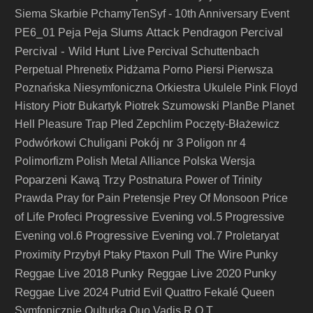
Siema Skarbie
PchamyTenSyf - 10th Anniversary Event
Peja Slums Attack
Percival
PE6_01
Peja
Pendragon
Percival - Wild Hunt Live
Percival Schuttenbach
Perpetual
Phrenetix
Pidżama Porno
Piersi
Pierwsza
Poznańska Niesymfoniczna Orkiestra Ukulele
Pink Floyd
History
Piotr Bukartyk
Piotrek Szumowski
PlanBe
Planet
Hell
Pleasure Trap
Pled Zepchlim
Poczęty-Błażewicz
Pokój nr 3
Podwórkowi Chuligani
Poligon nr 4
Polimorfizm
Polish Metal Alliance
Polska Wersja
Poparzeni Kawą Trzy
Postnatura
Power of Trinity
Prawda
Pray for Pain
Pretensje
Prey Of Monsoon
Price
Progressive Evening vol.5
of Life
Profeci
Progressive
Progressive Evening vol.7
Evening vol.6
Proletaryat
Pull The Wire
Punky
Proximity
Przybył
Ptaky
Ptaxon
Reggae Live 2018
Punky Reggae Live 2020
Punky
Reggae Live 2024
Putrid Evil
Quattro Fekalé
Queen
Symfonicznie
Qulturka
Quo Vadis
R.O.T