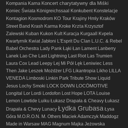
Koncert charytatywny dla Miśki
Kompania Karna
Koniec Świata
Königreichssaal
Konkubent
Konstelacje
Kontagion
KO Tour
Kosmodrom
Krajiny Hmly
Kraków
Krzta
Street Band
Krash Karma
Kroke
Krzysztof
Zalewski
Kuban
Kukon
Kult
Kuracja
Kurgaall
Kvpela
Kwartyrnik
Kwiat Jabłoni
L'Esprit Du Clan
L.U.C. & Rebel
Babel Orchestra
Lady Pank
Łąki Łan
Lament
Lanberry
Lanek
Lao Che
Last Lightning
Last Riot
Las Trumien
Laura Cox
Lead
Leepy
Lej Mi Pół
Lęk
Leniwiec
Less
Then Jake
Leszek Możdżer
LFG
Likantropia
Likho
LILLA
VENEDA
Limboski
Linkin Park Tribute Show
Liquid
LOCÖMOTIVE
Jesus
Lochy Smoki
LOCK DOWN
Longital
Lor
Lordi
Lordofon
Lost Hope
LOTA
Louise
Lemon
Lowtide
Luiku
Łukasz Drapała & Cheavy
Łukasz
Łydka Grubasa
Drapała & Chevy
Lunacy
Łysa
Góra
M.O.R.O.N.
M. Others
Maciek Adamczyk
Maddogz
Made in Warsaw
MAG
Magnum
Majka Jeżowska