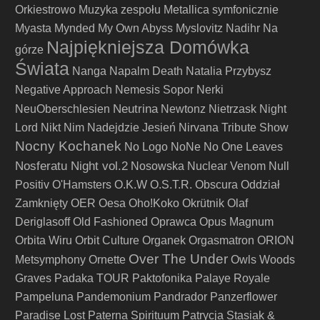
Orkiestrowo
Muzyka zespołu Metallica symfonicznie
Myasta
Mynded
My Own Abyss
Myslovitz
Nadihr
Na
Najpiękniejsza Domówka
górze
Świata
Nanga
Napalm Death
Natalia Przybysz
Negative Approach
Nemesis Sopor
Nerki
Neutrina
NeuOberschlesien
Newtonz
Nietrzask
Night
Lord
Nikt
Nim Nadejdzie Jesień
Nirvana Tribute Show
Nocny Kochanek
No Logo
NoNe
No One Leaves
Nosferatu Night vol.2
Nosowska
Nuclear Venom
Null
Positiv
O'Hamsters
O.K.W
O.S.T.R.
Obscura
Oddział
Zamknięty
OER
Oesa
Oho!Koko
Okrütnik
Olaf
Deriglasoff
Old Fashioned
Oprawca
Opus Magnum
Orbita Wiru
Orbit Culture
Organek
Orgasmatron
ORION
Over The Under
Metsymphony
Ornette
Owls Woods
Graves
Padaka TOUR
Paktofonika
Palaye Royale
Pampeluna
Pandemonium
Pandrador
Panzerflower
Paradise Lost
Paterna Spirituum
Patrycja Stasiak &