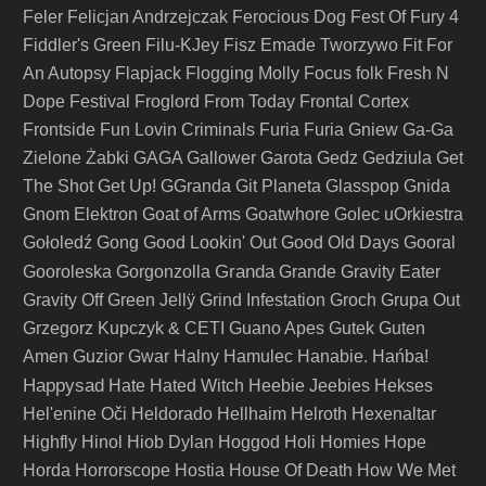
Feler
Felicjan Andrzejczak
Ferocious Dog
Fest Of Fury 4
Fiddler's Green
Filu-KJey
Fisz Emade Tworzywo
Fit For
An Autopsy
Flapjack
Flogging Molly
Focus
folk
Fresh N
Dope Festival
Froglord
From Today
Frontal Cortex
Frontside
Fun Lovin Criminals
Furia
Furia Gniew
Ga-Ga
Zielone Żabki
GAGA
Gallower
Garota
Gedz
Gedziula
Get
The Shot
Get Up!
GGranda
Git Planeta
Glasspop
Gnida
Gnom Elektron
Goat of Arms
Goatwhore
Golec uOrkiestra
Gołoledź
Gong
Good Lookin' Out
Good Old Days
Gooral
Granda
Gooroleska
Gorgonzolla
Grande
Gravity Eater
Gravity Off
Green Jellÿ
Grind Infestation
Groch
Grupa Out
Grzegorz Kupczyk & CETI
Guano Apes
Gutek
Guten
Amen
Guzior
Gwar
Halny
Hamulec
Hanabie.
Hańba!
Happysad
Hate
Hated Witch
Heebie Jeebies
Hekses
Hel'enine Oči
Heldorado
Hellhaim
Helroth
Hexenaltar
Highfly
Hinol
Hiob Dylan
Hoggod
Holi
Homies
Hope
Horda
Horrorscope
Hostia
House Of Death
How We Met