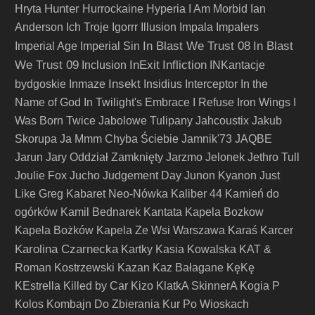
Hunter
Hryta
Hurrockaine
Hyperia
I Am Morbid
Ian
Anderson
Ich Troje
Igorrr
Illusion
Impala
Impalers
In Blast We Trust 08
In Blast
Imperial Age
Imperial Sin
We Trust 09
InExit
Infliction
Inclusion
INKantacje
Insekt
bydgoskie
Inmaze
Insidius
Interceptor
In the
Name of God
In Twilight's Embrace
I Refuse
Iron Wings
I
Was Born Twice
Jabolowe Tulipany
Jahcoustix
Jakub
Skorupa
Ja Mmm Chyba Ściebie
Jamnik'73
JAQBE
Jarun
Jary Oddział Zamknięty
Jarzmo
Jelonek
Jethro Tull
Joulie Fox
Jucho
Judgement Day
Junon Kyanon
Just
Like Greg
Kabaret Neo-Nówka
Kaliber 44
Kamień do
ogórków
Kamil Bednarek
Kantata
Kapela Bozkow
Kapela Bożków
Kapela Ze Wsi Warszawa
Karaś
Karcer
Karolina Czarnecka
Kartky
Kasia Kowalska
KAT &
Roman Kostrzewski
Kazan
Kaz Bałagane
KęKę
KEstrella
Killed by Car
Kizo
KlatkA SkinnerA
Kogia P
Kolos
Kombajn Do Zbierania Kur Po Wioskach