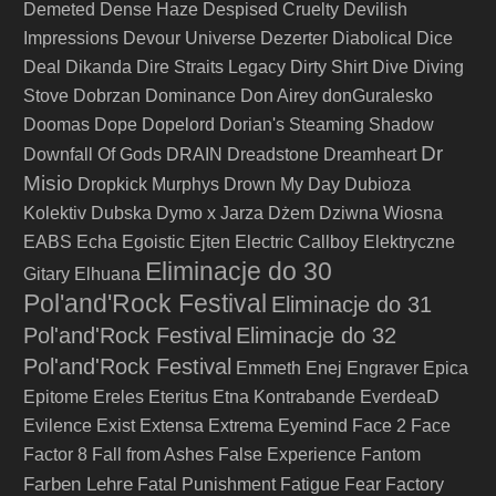
Demeted
Dense Haze
Despised Cruelty
Devilish
Impressions
Devour Universe
Dezerter
Diabolical
Dice
Deal
Dikanda
Dire Straits Legacy
Dirty Shirt
Dive
Diving
Stove
Dobrzan
Dominance
Don Airey
donGuralesko
Doomas
Dope
Dopelord
Dorian's Steaming Shadow
Dr
Downfall Of Gods
DRAIN
Dreadstone
Dreamheart
Misio
Dropkick Murphys
Drown My Day
Dubioza
Kolektiv
Dubska
Dymo x Jarza
Dżem
Dziwna Wiosna
EABS
Echa
Egoistic
Ejten
Electric Callboy
Elektryczne
Eliminacje do 30
Gitary
Elhuana
Pol'and'Rock Festival
Eliminacje do 31
Pol'and'Rock Festival
Eliminacje do 32
Pol'and'Rock Festival
Emmeth
Enej
Engraver
Epica
Epitome
Ereles
Eteritus
Etna Kontrabande
EverdeaD
Evilence
Exist
Extensa
Extrema
Eyemind
Face 2 Face
Factor 8
Fall from Ashes
False Experience
Fantom
Farben Lehre
Fatal Punishment
Fatigue
Fear Factory