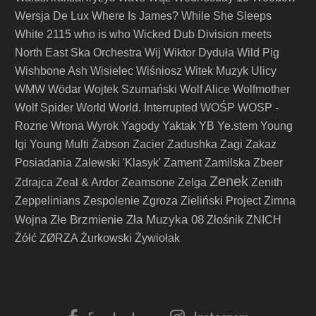
Wersja De Lux
Where Is James?
While She Sleeps
White 2115
who is who
Wicked Dub Division meets
North East Ska Orchestra
Wij
Wiktor Dyduła
Wild Pig
Wishbone Ash
Wisielec
Wiśniosz
Witek Muzyk Ulicy
WMW
Wödar
Wojtek Szumański
Wolf Alice
Wolfmother
Wolf Spider
World
World. Interrupted
WOŚP
WOSP -
Rozne
Wrona
Wyrok
Yagody
Yaktak
YB
Ye.stem
Young
Igi
Young Multi
Żabson
Zacier
Zadushka
Zagi
Zakaz
Posiadania
Zalewski 'Klasyk'
Zament
Zamilska
Zbeer
Zenek
Zdrajca
Zeal & Ardor
Zeamsone
Zelga
Zenith
Zeppelinians
Zespolenie
Zgroza
Zieliński Project
Zimna
Złe Brzmienie Zła Muzyka 08
Wojna
Złośnik
ZNICH
Żółć
ZØRZA
Żurkowski
Żywiołak