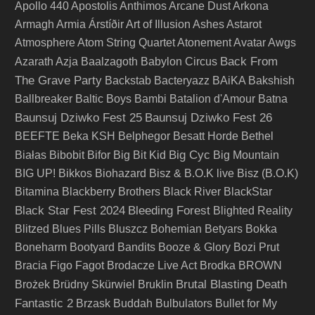
Apollo 440
Apostolis Anthimos
Arcane Dust
Arkona
Armagh
Armia
Árstíðir
Art of Illusion
Ashes
Astarot
Atmosphere
Atom String Quartet
Atonement
Avatar
Awgs
Back From
Azarath
Azja
Baalzagoth
Babylon Circus
The Grave Party
Backstab
Bacteryazz
BAiKA
Bakshish
Ballbreaker
Baltic Boys
Bambi
Batalion d'Amour
Batna
Baunsuj Dziwko Fest 25
Baunsuj Dziwko Fest 26
BEEFTE
Beka KSH
Belphegor
Besatt Horde
Bethel
Big Cyc
Białas
Bibobit
Bifor
Big Bit Kid
Big Mountain
BIG UP!
Bikkos
Biohazard
Bisz & B.O.K live
Bisz (B.O.K)
Bitamina
Blackberry Brothers
Black River
BlackStar
Black Star Fest 2024
Bleeding Forest
Blighted Reality
Blitzed
Blues Pills
Bluszcz
Bohemian Betyars
Bokka
Boneharm
Bootyard Bandits
Booze & Glory
Bozi Prut
Bracia Figo Fagot
Brodacze Live Act
Brodka
BROWN
Brutal Blasting Death
Brożek
Brüdny Skürwiel
Bruklin
Fantastic 2
Brzask
Buddah
Bulbulators
Bullet for My