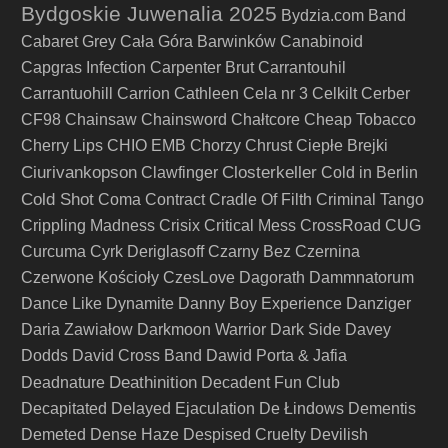
Bydgoskie Juwenalia 2025
Bydzia.com Band
Cabaret Grey
Cała Góra Barwinków
Canabinoid
Capgras Infection
Carpenter Brut
Carrantouhil
Carrantuohill
Carrion
Cathleen
Cela nr 3
Celkilt
Cerber
CF98
Chainsaw
Chainsword
Chałtcore
Cheap Tobacco
Cherry Lips
CHIO EMB
Chorzy
Chrust
Ciepłe Brejki
Ciurivankopson
Closterkeller
Clawfinger
Cold in Berlin
Cold Shot
Coma
Contract
Cradle Of Filth
Criminal Tango
Crippling Madness
Crisix
Critical Mess
CrossRoad
CUG
Curcuma
Cyrk Deriglasoff
Czarny Bez
Czernina
Czerwone Kościoły
CzesLove
Dagorath
Dammnatorum
Dance Like Dynamite
Danny Boy Experience
Danziger
Daria Zawiałow
Darkmoon Warrior
Dark Side
Davey
Dodds
David Cross Band
Dawid Porta & Jafia
Deathinition
Deadnature
Decadent Fun Club
Decapitated
Delayed Ejaculation
De Łindows
Dementis
Demeted
Dense Haze
Despised Cruelty
Devilish