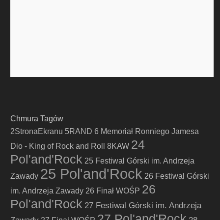
Chmura Tagów
2StronaEkranu
5RAND
6 Memoriał Ronniego Jamesa
24
Dio - King of Rock and Roll
8KAW
Pol'and'Rock
25 Festiwal Górski im. Andrzeja
25 Pol'and'Rock
Zawady
26 Festiwal Górski
26
im. Andrzeja Zawady
26 Finał WOŚP
Pol'and'Rock
27 Festiwal Górski im. Andrzeja
27 Pol'and'Rock