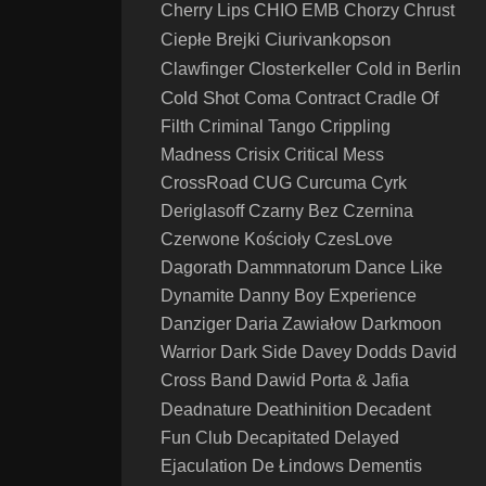
Cherry Lips
CHIO EMB
Chorzy
Chrust
Ciurivankopson
Ciepłe Brejki
Closterkeller
Clawfinger
Cold in Berlin
Cold Shot
Coma
Contract
Cradle Of
Filth
Criminal Tango
Crippling
Madness
Crisix
Critical Mess
CrossRoad
CUG
Curcuma
Cyrk
Deriglasoff
Czarny Bez
Czernina
Czerwone Kościoły
CzesLove
Dagorath
Dammnatorum
Dance Like
Dynamite
Danny Boy Experience
Danziger
Daria Zawiałow
Darkmoon
Warrior
Dark Side
Davey Dodds
David
Cross Band
Dawid Porta & Jafia
Deathinition
Deadnature
Decadent
Fun Club
Decapitated
Delayed
Ejaculation
De Łindows
Dementis