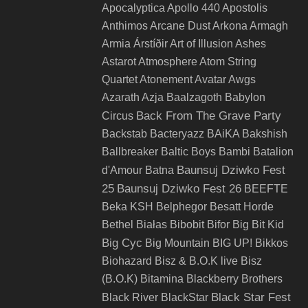
Apocalyptica
Apollo 440
Apostolis
Anthimos
Arcane Dust
Arkona
Armagh
Armia
Árstíðir
Art of Illusion
Ashes
Astarot
Atmosphere
Atom String
Quartet
Atonement
Avatar
Awgs
Azarath
Azja
Baalzagoth
Babylon
Back From The Grave Party
Circus
Backstab
Bacteryazz
BAiKA
Bakshish
Ballbreaker
Baltic Boys
Bambi
Batalion
Baunsuj Dziwko Fest
d'Amour
Batna
25
Baunsuj Dziwko Fest 26
BEEFTE
Beka KSH
Belphegor
Besatt Horde
Bethel
Białas
Bibobit
Bifor
Big Bit Kid
Big Cyc
Big Mountain
BIG UP!
Bikkos
Biohazard
Bisz & B.O.K live
Bisz
(B.O.K)
Bitamina
Blackberry Brothers
Black Star Fest
Black River
BlackStar