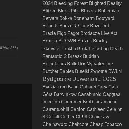
2024
Bleeding Forest
Blighted Reality
Blitzed
Blues Pills
Bluszcz
Bohemian
Betyars
Bokka
Boneharm
Bootyard
Bandits
Booze & Glory
Bozi Prut
Bracia Figo Fagot
Brodacze Live Act
Brodka
BROWN
Brożek
Brüdny
White 2115
Brutal Blasting Death
Skürwiel
Bruklin
Fantastic 2
Brzask
Buddah
Bulbulators
Bullet for My Valentine
Butcher Babies
Butelki Zwrotne
BWLN
Bydgoskie Juwenalia 2025
Bydzia.com Band
Cabaret Grey
Cała
Góra Barwinków
Canabinoid
Capgras
Infection
Carpenter Brut
Carrantouhil
Carrantuohill
Carrion
Cathleen
Cela nr
3
Celkilt
Cerber
CF98
Chainsaw
Chainsword
Chałtcore
Cheap Tobacco