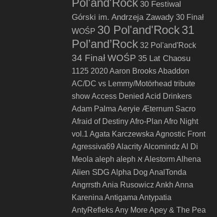
Pol'and'Rock
30 Festiwal
Górski im. Andrzeja Zawady
30 Finał
30 Pol'and'Rock
31
WOŚP
Pol’and’Rock
32 Pol'and'Rock
34 Finał WOŚP
35 Lat Chaosu
1125
2020
Aaron Brooks
Abaddon
AC/DC vs Lemmy/Motörhead tribute
show
Access Denied
Acid Drinkers
Adam Palma
Aeryie
Æternum Sacro
Afraid of Destiny
Afro-Plan
Afro Night
vol.1
Agata Karczewska
Agnostic Front
Agressiva69
Alacrity
Alcomindz
Al Di
Meola
aleph
aleph א
Alestorm
Alhena
Alien SDG
Alpha Dog
AnalTonda
Angrrsth
Ania Rusowicz
Ankh
Anna
Karenina
Antigama
Antypatia
AntyRefleks
Any More
Apey & The Pea