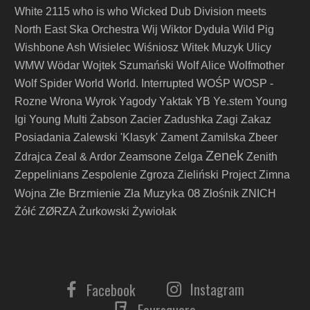
White 2115
who is who
Wicked Dub Division meets
North East Ska Orchestra
Wij
Wiktor Dyduła
Wild Pig
Wishbone Ash
Wisielec
Wiśniosz
Witek Muzyk Ulicy
WMW
Wödar
Wojtek Szumański
Wolf Alice
Wolfmother
Wolf Spider
World
World. Interrupted
WOŚP
WOSP -
Rozne
Wrona
Wyrok
Yagody
Yaktak
YB
Ye.stem
Young
Igi
Young Multi
Żabson
Zacier
Zadushka
Zagi
Zakaz
Posiadania
Zalewski 'Klasyk'
Zament
Zamilska
Zbeer
Zenek
Zdrajca
Zeal & Ardor
Zeamsone
Zelga
Zenith
Zeppelinians
Zespolenie
Zgroza
Zieliński Project
Zimna
Złe Brzmienie Zła Muzyka 08
Wojna
Złośnik
ZNICH
Żółć
ZØRZA
Żurkowski
Żywiołak
Instagram
Facebook