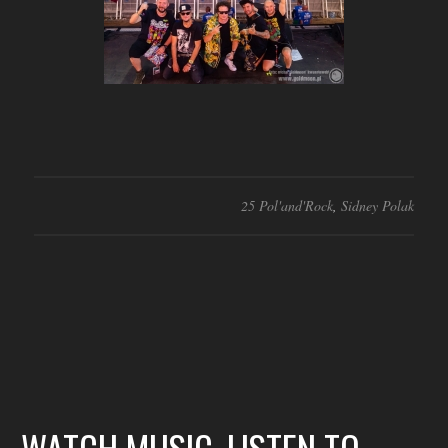
25 Pol'and'Rock
,
Sidney Polak
WATCH MUSIC, LISTEN TO