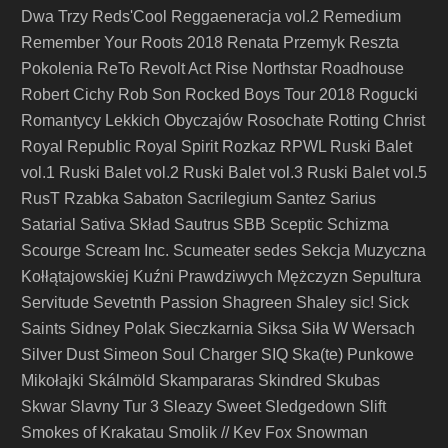
Dwa Trzy
Reds'Cool
Reggaeneracja vol.2
Remedium
Remember Your Roots 2018
Renata Przemyk
Reszta
Pokolenia
ReTo
Revolt Act
Rise Northstar
Roadhouse
Robert Cichy
Rob Son
Rocked Boys Tour 2018
Rogucki
Romantycy Lekkich Obyczajów
Rosochate
Rotting Christ
Royal Republic
Royal Spirit
Rozkaz
RPWL
Ruski Balet
vol.1
Ruski Balet vol.2
Ruski Balet vol.3
Ruski Balet vol.5
RusT
Rzabka
Sabaton
Sacrilegium
Santez
Sarius
Satarial
Sativa Skład
Sautrus
SBB
Sceptic
Schizma
Scourge
Scream Inc.
Scumeater
sedes
Sekcja Muzyczna
Kołłątajowskiej Kuźni Prawdziwych Mężczyzn
Sepultura
Servitude
Sevetnth Passion
Shagreen
Shaley
sic!
Sick
Saints
Sidney Polak
Sieczkarnia
Siksa
Siła W Wersach
Silver Dust
Simeon Soul Charger
SIQ
Ska(te) Punkowe
Mikołajki
Skálmöld
Skampararas
Skindred
Skubas
Skwar
Slavny Tur 3
Sleazy Sweet
Sledgedown
Slift
Smokes of Krakatau
Smolik // Kev Fox
Snowman