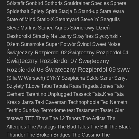
Sólstafir
Sonbird
Sothoris
Souldrainer
Species
Sphere
Spiderbait
Spięty
Spirit
Stacja B
Stand-up
Stara Wara
State of Mind
Static-X
Steamyard
Steve 'n' Seagulls
Stonerowy Dzień
Steve Martins
Stoned Agnes
Deskorolki
Strachy Na Lachy
Strayfires
Styczyński -
Dżem
Sunsmoke
Super Potwór
Švindl
Sweet Noise
Świąteczny Rozpierdol 02
Świąteczny Rozpierdol 04
Świąteczny Rozpierdol 07
Świąteczny
Świąteczny Rozpierdol 09
Rozpierdol 08
SWW
(Siła W Wersach)
SYNY
Szeptucha
Szkło
Sznur
Sznyt
Sztylety
T.Love
Tabu
Tabula Rasa
Tagada Jones
Talo
Gerhard
Tarantino Unplugged
Tassack
Tata.Kres
Tata
Kres x Jarza
Taxi Caveman
Technophobia
Ted Nemeth
Terrific Sunday
Terrordome
test
Testament
Tester Gier
testowa
TET
Thaw
The 12 Tenors
The Adicts
The
The Analogs
Allergies
The Bad Tales
The Bill
The Black
Thunder
The Broken Bridges
The Cassino
The