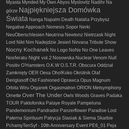
Myasta
Mynded
My Own Abyss
Myslovitz
Nadihr
Na
Najpiękniejsza Domówka
górze
Świata
Nanga
Napalm Death
Natalia Przybysz
Negative Approach
Nemesis Sopor
Nerki
Neutrina
NeuOberschlesien
Newtonz
Nietrzask
Night
Lord
Nikt
Nim Nadejdzie Jesień
Nirvana Tribute Show
Nocny Kochanek
No Logo
NoNe
No One Leaves
Nosferatu Night vol.2
Nosowska
Nuclear Venom
Null
Positiv
O'Hamsters
O.K.W
O.S.T.R.
Obscura
Oddział
Zamknięty
OER
Oesa
Oho!Koko
Okrütnik
Olaf
Deriglasoff
Old Fashioned
Oprawca
Opus Magnum
Orbita Wiru
Organek
Orgasmatron
ORION Metsymphony
Over The Under
Ornette
Owls Woods Graves
Padaka
TOUR
Paktofonika
Palaye Royale
Pampeluna
Pandemonium
Pandrador
Panzerflower
Paradise Lost
Paterna Spirituum
Patrycja Stasiak & Siema Skarbie
PchamyTenSyf - 10th Anniversary Event
PE6_01
Peja