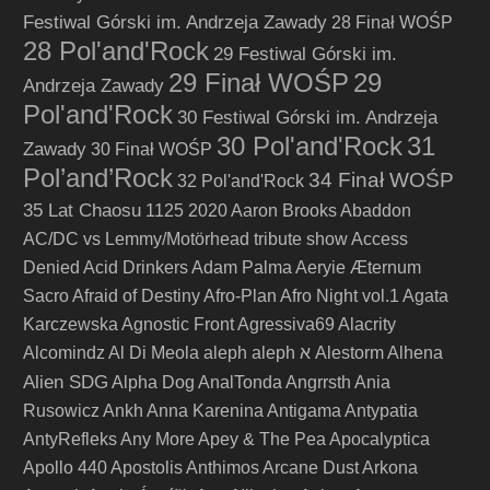
Festiwal Górski im. Andrzeja Zawady
28 Finał WOŚP
28 Pol'and'Rock
29 Festiwal Górski im.
29 Finał WOŚP
29
Andrzeja Zawady
Pol'and'Rock
30 Festiwal Górski im. Andrzeja
30 Pol'and'Rock
31
Zawady
30 Finał WOŚP
Pol’and’Rock
34 Finał WOŚP
32 Pol'and'Rock
35 Lat Chaosu
1125
2020
Aaron Brooks
Abaddon
AC/DC vs Lemmy/Motörhead tribute show
Access
Denied
Acid Drinkers
Adam Palma
Aeryie
Æternum
Sacro
Afraid of Destiny
Afro-Plan
Afro Night vol.1
Agata
Karczewska
Agnostic Front
Agressiva69
Alacrity
Alcomindz
Al Di Meola
aleph
aleph א
Alestorm
Alhena
Alien SDG
Alpha Dog
AnalTonda
Angrrsth
Ania
Rusowicz
Ankh
Anna Karenina
Antigama
Antypatia
AntyRefleks
Any More
Apey & The Pea
Apocalyptica
Apollo 440
Apostolis Anthimos
Arcane Dust
Arkona