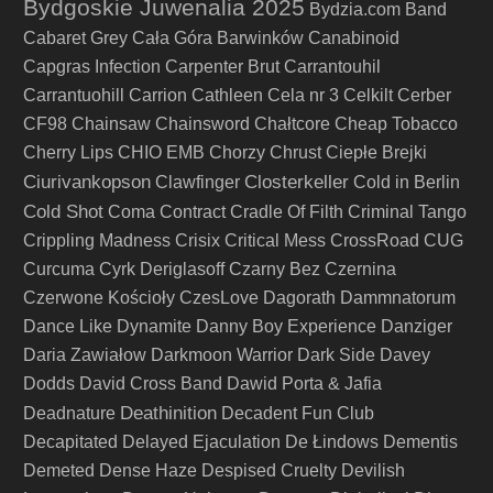
Bydgoskie Juwenalia 2025
Bydzia.com Band
Cabaret Grey
Cała Góra Barwinków
Canabinoid
Capgras Infection
Carpenter Brut
Carrantouhil
Carrantuohill
Carrion
Cathleen
Cela nr 3
Celkilt
Cerber
CF98
Chainsaw
Chainsword
Chałtcore
Cheap Tobacco
Cherry Lips
CHIO EMB
Chorzy
Chrust
Ciepłe Brejki
Ciurivankopson
Closterkeller
Clawfinger
Cold in Berlin
Cold Shot
Coma
Contract
Cradle Of Filth
Criminal Tango
Crippling Madness
Crisix
Critical Mess
CrossRoad
CUG
Curcuma
Cyrk Deriglasoff
Czarny Bez
Czernina
Czerwone Kościoły
CzesLove
Dagorath
Dammnatorum
Dance Like Dynamite
Danny Boy Experience
Danziger
Daria Zawiałow
Darkmoon Warrior
Dark Side
Davey
Dodds
David Cross Band
Dawid Porta & Jafia
Deathinition
Deadnature
Decadent Fun Club
Decapitated
Delayed Ejaculation
De Łindows
Dementis
Demeted
Dense Haze
Despised Cruelty
Devilish