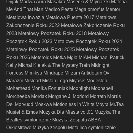
Dyjak
Martwa Aura
Masakra
Masecki & Mlynarski
Materia
Me And That Man
Medico Peste
Megalomorfus
Mentor
Metalowe
Metalowa Inwazja
Metalowa Puenta 2017
Zakończenie Roku 2022
Metalowe Zakończenie Roku
2023
Metalowy Początek Roku 2018
Metalowy
Początek Roku 2023
Metalowy Początek Roku 2024
Metalowy Początek Roku 2025
Metalowy Początek
Roku 2026
Meteroids
Metka
Mgła
MIAM
Michael Patrick
Kelly
Michał Kielak & The Mystery Train
Midnight
Fortress
Mimikyu
Mindrape
Mirzam Antidotum Ov
Marazm
Mislead
Mistah Lego
Miyasis
Modestep
Moherhead
Monika Fortuniak
Moonlight
Moonspell
Mortis
Morcheeba
Mordax
Morgane Ji
Morlord
Morrath
Dei
Morvudd
Moskwa
Motionless In White
Moyra
Mr.Tea
Musiel & Emce
Muzyka Dla Miasta vol.01
Muzyka The
Beatles symfonicznie
Muzyka Zespołu ABBA
Orkiestrowo
Muzyka zespołu Metallica symfonicznie