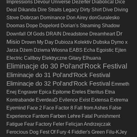
Impressions
Devour Universe
Dezerter
Diabolical
Dice
Deal
Dikanda
Dire Straits Legacy
Dirty Shirt
Dive
Diving
Stove
Dobrzan
Dominance
Don Airey
donGuralesko
Doomas
Dope
Dopelord
Dorian's Steaming Shadow
Dr
Downfall Of Gods
DRAIN
Dreadstone
Dreamheart
Misio
Drown My Day
Dubioza Kolektiv
Dubska
Dymo x
Jarza
Dżem
Dziwna Wiosna
EABS
Echa
Egoistic
Ejten
Electric Callboy
Elektryczne Gitary
Elhuana
Eliminacje do 30 Pol'and'Rock Festival
Eliminacje do 31 Pol'and'Rock Festival
Eliminacje do 32 Pol'and'Rock Festival
Emmeth
Enej
Engraver
Epica
Epitome
Ereles
Eteritus
Etna
Kontrabande
EverdeaD
Evilence
Exist
Extensa
Extrema
Eyemind
Face 2 Face
Factor 8
Fall from Ashes
False
Farben Lehre
Experience
Fantom
Fatal Punishment
Fatigue
Fear Factory
Feler
Felicjan Andrzejczak
Ferocious Dog
Fest Of Fury 4
Fiddler's Green
Filu-KJey