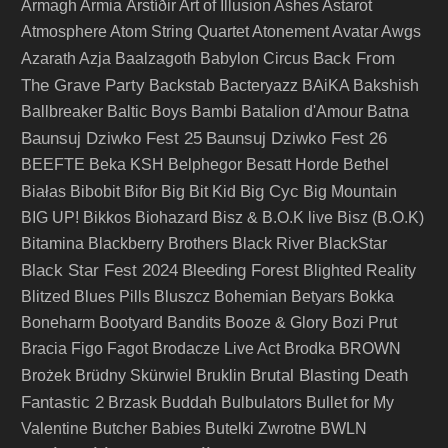
Armagh
Armia
Árstíðir
Art of Illusion
Ashes
Astarot
Atmosphere
Atom String Quartet
Atonement
Avatar
Awgs
Back From
Azarath
Azja
Baalzagoth
Babylon Circus
The Grave Party
Backstab
Bacteryazz
BAiKA
Bakshish
Ballbreaker
Baltic Boys
Bambi
Batalion d'Amour
Batna
Baunsuj Dziwko Fest 25
Baunsuj Dziwko Fest 26
BEEFTE
Beka KSH
Belphegor
Besatt Horde
Bethel
Big Cyc
Białas
Bibobit
Bifor
Big Bit Kid
Big Mountain
BIG UP!
Bikkos
Biohazard
Bisz & B.O.K live
Bisz (B.O.K)
Bitamina
Blackberry Brothers
Black River
BlackStar
Black Star Fest 2024
Bleeding Forest
Blighted Reality
Blitzed
Blues Pills
Bluszcz
Bohemian Betyars
Bokka
Boneharm
Bootyard Bandits
Booze & Glory
Bozi Prut
Bracia Figo Fagot
Brodacze Live Act
Brodka
BROWN
Brutal Blasting Death
Brożek
Brüdny Skürwiel
Bruklin
Fantastic 2
Brzask
Buddah
Bulbulators
Bullet for My
Valentine
Butcher Babies
Butelki Zwrotne
BWLN