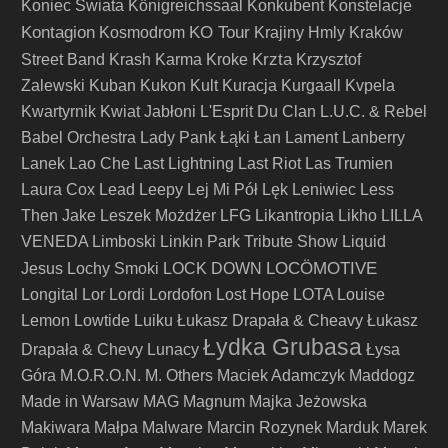
Koniec Świata
Königreichssaal
Konkubent
Konstelacje
Kontagion
KO Tour
Kosmodrom
Krajiny Hmly
Kraków
Krzta
Street Band
Krash Karma
Kroke
Krzysztof
Zalewski
Kuban
Kukon
Kult
Kuracja
Kurgaall
Kvpela
Kwartyrnik
Kwiat Jabłoni
L'Esprit Du Clan
L.U.C. & Rebel
Babel Orchestra
Lady Pank
Łąki Łan
Lament
Lanberry
Lanek
Lao Che
Last Lightning
Last Riot
Las Trumien
Laura Cox
Lead
Leepy
Lej Mi Pół
Lęk
Leniwiec
Less
Then Jake
Leszek Możdżer
LFG
Likantropia
Likho
LILLA
VENEDA
Limboski
Linkin Park Tribute Show
Liquid
LOCÖMOTIVE
Jesus
Lochy Smoki
LOCK DOWN
Longital
Lor
Lordi
Lordofon
Lost Hope
LOTA
Louise
Lemon
Lowtide
Luiku
Łukasz Drapała & Cheavy
Łukasz
Łydka Grubasa
Drapała & Chevy
Lunacy
Łysa
Góra
M.O.R.O.N.
M. Others
Maciek Adamczyk
Maddogz
Made in Warsaw
MAG
Magnum
Majka Jeżowska
Makiwara
Małpa
Malware
Marcin Rozynek
Marduk
Marek