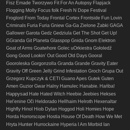
Fisz Emade Tworzywo
Fit For An Autopsy
Flapjack
Flogging Molly
Focus
folk
Fresh N Dope Festival
Froglord
From Today
Frontal Cortex
Frontside
Fun Lovin
Criminals
Furia
Furia Gniew
Ga-Ga Zielone Żabki
GAGA
Gallower
Garota
Gedz
Gedziula
Get The Shot
Get Up!
GGranda
Git Planeta
Glasspop
Gnida
Gnom Elektron
Goat of Arms
Goatwhore
Golec uOrkiestra
Gołoledź
Gong
Good Lookin' Out
Good Old Days
Gooral
Granda
Gooroleska
Gorgonzolla
Grande
Gravity Eater
Gravity Off
Green Jellÿ
Grind Infestation
Groch
Grupa Out
Grzegorz Kupczyk & CETI
Guano Apes
Gutek
Guten
Amen
Guzior
Gwar
Halny
Hamulec
Hanabie.
Hańba!
Happysad
Hate
Hated Witch
Heebie Jeebies
Hekses
Hel'enine Oči
Heldorado
Hellhaim
Helroth
Hexenaltar
Highfly
Hinol
Hiob Dylan
Hoggod
Holi
Homies
Hope
Horda
Horrorscope
Hostia
House Of Death
How We Met
Hunter
Hryta
Hurrockaine
Hyperia
I Am Morbid
Ian