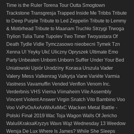
Time is the Ruler
Torena
Tour Outta Smogtown
Trackstone
Transgresja
Trapped Inside Me
Tribbs
Tribute
to Deep Purple
Tribute to Led Zeppelin
Tribute to Lemmy
& Motörhead
Tribute to Maanam
Truchło Strzygi
Trwoga
Trylion
Tulia
Tune
Tupolev
Two Timer
Twoyastara Of
Death
Tydle Vidle
Tymczasowo nieobecni
Tymek
Tzn
Xenna
U! Yeyky
Ukć
Uliczny Opryszek
Ultimate Emo
Unborn Suffer
Party
Unbeaten
Unborn
Under Your Bed
Urodziny Korasa
Vader
Uniatowski
Upiór
Urszula
Valery Mess
Vane
Valkenrag
Valkyrja
Variéte
Varmia
Vastness
Vavamuffin
Vended
Venflon
Venom Inc.
Verderbnis
VHS
Vierna
Viimaheim
Vile Assembly
Vincent
Violent Answer
Virgin Snatch
Vito Bambino
Voo
Wacken Metal Battle -
Voo
VxPxOxAxAxWxAxMxC
Polski Finał 2019
Wac Toja
Wagon
Walls Of Jericho
WaluśKraksaKryzys
Wavs
Wąż
Wednesday 13
Weedow
Wersja De Lux
Where Is James?
While She Sleeps