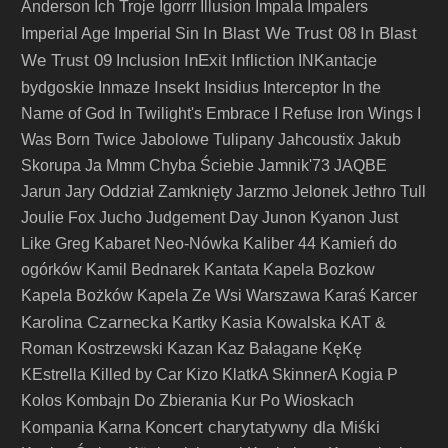
Anderson
Ich Troje
Igorrr
Illusion
Impala
Impalers
In Blast We Trust 08
In Blast
Imperial Age
Imperial Sin
We Trust 09
InExit
Infliction
Inclusion
INKantacje
Insekt
bydgoskie
Inmaze
Insidius
Interceptor
In the
Name of God
In Twilight's Embrace
I Refuse
Iron Wings
I
Was Born Twice
Jabolowe Tulipany
Jahcoustix
Jakub
Skorupa
Ja Mmm Chyba Ściebie
Jamnik'73
JAQBE
Jarun
Jary Oddział Zamknięty
Jarzmo
Jelonek
Jethro Tull
Joulie Fox
Jucho
Judgement Day
Junon Kyanon
Just
Like Greg
Kabaret Neo-Nówka
Kaliber 44
Kamień do
ogórków
Kamil Bednarek
Kantata
Kapela Bozkow
Kapela Bożków
Kapela Ze Wsi Warszawa
Karaś
Karcer
Karolina Czarnecka
Kartky
Kasia Kowalska
KAT &
Roman Kostrzewski
Kazan
Kaz Bałagane
KęKę
KEstrella
Killed by Car
Kizo
KlatkA SkinnerA
Kogia P
Kolos
Kombajn Do Zbierania Kur Po Wioskach
Koncert charytatywny dla Miśki
Kompania Karna