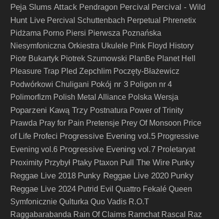
Peja Slums Attack
Percival
Percival - Wild
Pendragon
Hunt Live
Percival Schuttenbach
Perpetual
Phrenetix
Pidżama Porno
Piersi
Pierwsza Poznańska
Niesymfoniczna Orkiestra Ukulele
Pink Floyd History
Piotr Bukartyk
Piotrek Szumowski
PlanBe
Planet Hell
Pleasure Trap
Pled Zepchlim
Poczęty-Błażewicz
Pokój nr 3
Podwórkowi Chuligani
Poligon nr 4
Polimorfizm
Polish Metal Alliance
Polska Wersja
Poparzeni Kawą Trzy
Postnatura
Power of Trinity
Prawda
Pray for Pain
Pretensje
Prey Of Monsoon
Price
Progressive Evening vol.5
of Life
Profeci
Progressive
Progressive Evening vol.7
Evening vol.6
Proletaryat
Pull The Wire
Punky
Proximity
Przybył
Ptaky
Ptaxon
Reggae Live 2018
Punky Reggae Live 2020
Punky
Reggae Live 2024
Putrid Evil
Quattro Fekalé
Queen
Symfonicznie
Qulturka
Quo Vadis
R.O.T
Raggabarabanda
Rain Of Claims
Ramchat
Rascal
Raz